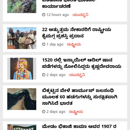
ಐತಿಹಾಸಿಕ ಭಾರತ-ಭೂತಾನ್
ಕಾರ್ಯಾಚರಣೆ
12 hours ago
ಯುವಧ್ವನಿ
22 ಅತ್ಯುತ್ತಮ ನೇಕಾರರಿಗೆ ರಾಷ್ಟ್ರೀಯ
ಕೈಮಗ್ಗ ಪ್ರಶಸ್ತಿ ಪ್ರದಾನ
1 day ago
ರಾಷ್ಟ್ರೀಯ
1520 ರಲ್ಲಿ ಇಸ್ಮಾಯಿಲ್ ಆದಿಲ್ ಷಾನ
ಪಡೆಗಳನ್ನು ಸೋಲಿಸಿದ್ದರು ಕೃಷ್ಣದೇವರಾಯ
2 days ago
ಯುವಧ್ವನಿ
ಬಿಕ್ಕಟ್ಟಿನ ವೇಳೆ ಹಾರ್ಮುಜ್ ಜಲಸಂಧಿ
ಮೂಲಕ 60 ಹಡಗುಗಳನ್ನು ಸುರಕ್ಷಿತವಾಗಿ
ಸಾಗಿಸಿದೆ ಭಾರತ
2 days ago
ರಾಷ್ಟ್ರೀಯ
ಮೇಡಂ ಭಿಕಾಜಿ ಕಾಮಾ ಅವರ 1907 ರ