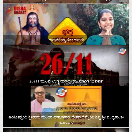
ದಾಸವರೇಣ್ಯ ಕನಕದಾಸರು
26/11 ಮುಂಬೈ ಉಗ್ರ ದಾಳಿಯ ಕಹಿ ನೆನಪಿಗೆ 12 ವರ್ಷ
ಅಯೋಧ್ಯೆಯ ಶ್ರೀರಾಮ ಮಂದಿರ ವಿನ್ಯಾಸಕಾರ, ದೇಶದ ಹೆಮ್ಮೆಯ ಶಿಲ್ಪಿ ಶ್ರೀ ಚಂದ್ರಕಾಂತ್‌
ಸೋಂಪುರ