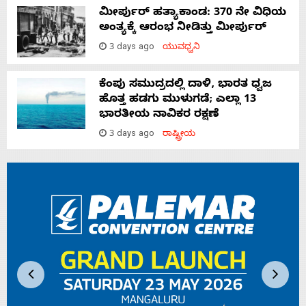
ಮೀರ್ಪುರ್ ಹತ್ಯಾಕಾಂಡ: 370 ನೇ ವಿಧಿಯ
ಅಂತ್ಯಕ್ಕೆ ಆರಂಭ ನೀಡಿತ್ತು ಮೀರ್ಪುರ್
3 days ago
ಯುವಧ್ವನಿ
ಕೆಂಪು ಸಮುದ್ರದಲ್ಲಿ ದಾಳಿ, ಭಾರತ ಧ್ವಜ
ಹೊತ್ತ ಹಡಗು ಮುಳುಗಡೆ; ಎಲ್ಲಾ 13
ಭಾರತೀಯ ನಾವಿಕರ ರಕ್ಷಣೆ
3 days ago
ರಾಷ್ಟ್ರೀಯ