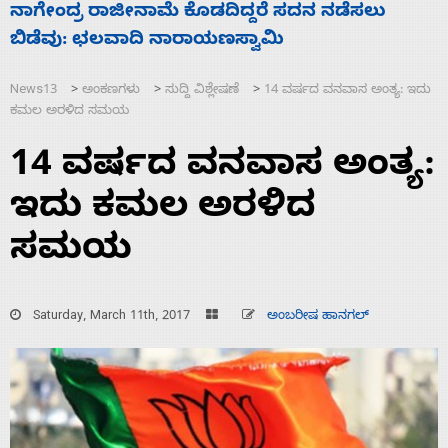
ಸಚಿವ ಸಂಪುಟ ವಿಸ್ತರಣೆ ಮಾಡಿದ್ದು ಹಣಬಲ ಮತ್ತು
‘
ಹೈಕಮಾಂಡ್ ರಾಜಕಾರಣಕ್ಕೆ: ವಿಜಯೇಂದ್ರ
ಮ
News13
ಅಂಕಣಗಳು
ಸುದ್ದಿ ವಿಶ್ಲೇಷಣೆ
14 ವರ್ಷದ ವನವಾಸ ಅಂತ್ಯ: ಇದು
>
>
>
ಕಮಲ ಅರಳಿದ ಸಮಯ
14 ವರ್ಷದ ವನವಾಸ ಅಂತ್ಯ:
ಇದು ಕಮಲ ಅರಳಿದ
ಸಮಯ
Saturday, March 11th, 2017
ಅಂಬರೀಷ ಹಾನಗಲ್