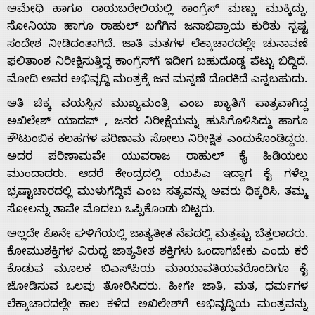
ಅಮೇಥಿ ಹಾಗೂ ರಾಯಬರೇಲಿಯಲ್ಲಿ ಕಾಂಗ್ರೆಸ್ ಮಣ್ಣು ಮುಕ್ಕಿದ್ದು,
ಸೋನಿಯಾ ಹಾಗೂ ರಾಹುಲ್ ಬಗೆಗಿನ ಜನಾಭಿಪ್ರಾಯ ಕುರಿತು ಸ್ಪಷ್ಟ
ಸಂದೇಶ ನೀಡಿದಂತಾಗಿದೆ. ಜಾತಿ ಮತಗಳ ಲೆಕ್ಕಾಚಾರದಲ್ಲೇ ಚುನಾವಣೆ
ಫಲಿತಾಂಶ ನಿರೀಕ್ಷಿಸುತ್ತಿದ್ದ ಕಾಂಗ್ರೆಸ್‌ಗೆ ಇದೀಗ ಬಹುದೊಡ್ಡ ಪೆಟ್ಟು ಬಿದ್ದಿದೆ.
ಮೋದಿ ಅವರ ಅಭಿವೃದ್ಧಿ ಮಂತ್ರಕ್ಕೆ ಜನ ಮನ್ನಣೆ ದೊರಕಿದೆ ಎನ್ನಬಹುದು.
ಅತಿ ಚಿಕ್ಕ ವಯಸ್ಸಿನ ಮುಖ್ಯಮಂತ್ರಿ ಎಂಬ ಖ್ಯಾತಿಗೆ ಪಾತ್ರವಾಗಿದ್ದ
ಅಖಿಲೇಶ್ ಯಾದವ್ , ಜನರ ನಿರೀಕ್ಷೆಯನ್ನು ಹುಸಿಗೊಳಿಸಿದ್ದು ಹಾಗೂ
ಕೌಟುಂಬಿಕ ಕಲಹಗಳ ಪರಿಣಾಮ ಸೋಲು ನಿರೀಕ್ಷಿತ ಎಂದುಕೊಂಡಿದ್ದರು.
ಅದರ ಪರಿಣಾಮವೇ ಯುವರಾಜ ರಾಹುಲ್ ಕೈ ಹಿಡಿಯಲು
ಮುಂದಾದರು. ಆದರೆ ಕೇಂದ್ರದಲ್ಲಿ ಯುಪಿಎ ಇದ್ದಾಗ ಕೈ ಗಳೆಲ್ಲ
ಭ್ರಷ್ಟಾಚಾರದಲ್ಲಿ ಮುಳುಗೆದ್ದಿವೆ ಎಂಬ ಸತ್ಯವನ್ನು ಅವರು ಧಿಕ್ಕರಿಸಿ, ತಮ್ಮ
ಸೋಲನ್ನು ತಾವೇ ಮೊದಲು ಒಪ್ಪಿಕೊಂಡು ಬಿಟ್ಟರು.
ಅಲ್ಲದೇ ಕೊನೇ ಘಳಿಗೆಯಲ್ಲಿ ಜಾತ್ಯತೀತ ನೆಪದಲ್ಲಿ ಮತ್ತಷ್ಟು ಬೆತ್ತಲಾದರು.
ಕೋಮುಶಕ್ತಿಗಳ ವಿರುದ್ಧ ಜಾತ್ಯತೀತ ಶಕ್ತಿಗಳು ಒಂದಾಗಬೇಕು ಎಂದು ಕರೆ
ಕೊಡುವ ಮೂಲಕ ಬಿಎಸ್‌ಪಿಯ ಮಾಯಾವತಿಯವರೊಂದಿಗೂ ಕೈ
ಜೋಡಿಸುವ ಒಲವು ತೋರಿಸಿದರು. ಹೀಗೇ ಜಾತಿ, ಮತ, ಧರ್ಮಗಳ
ಲೆಕ್ಕಾಚಾರದಲ್ಲೇ ಕಾಲ ಕಳೆದ ಅಖಿಲೇಶ್‌ಗೆ ಅಭಿವೃದ್ಧಿಯ ಮಂತ್ರವನ್ನು