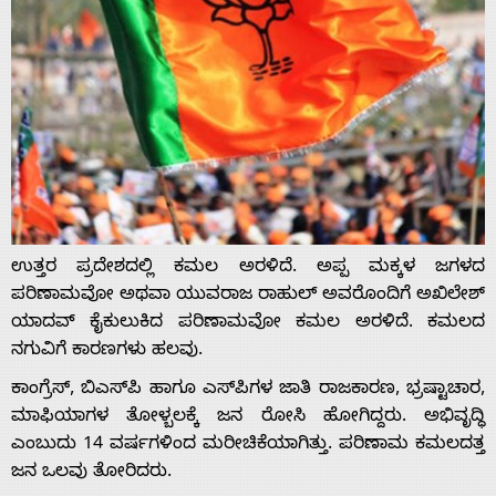
ಉತ್ತರ ಪ್ರದೇಶದಲ್ಲಿ ಕಮಲ ಅರಳಿದೆ. ಅಪ್ಪ ಮಕ್ಕಳ ಜಗಳದ
ಪರಿಣಾಮವೋ ಅಥವಾ ಯುವರಾಜ ರಾಹುಲ್ ಅವರೊಂದಿಗೆ ಅಖಿಲೇಶ್
ಯಾದವ್ ಕೈಕುಲುಕಿದ ಪರಿಣಾಮವೋ ಕಮಲ ಅರಳಿದೆ. ಕಮಲದ
ನಗುವಿಗೆ ಕಾರಣಗಳು ಹಲವು.
ಕಾಂಗ್ರೆಸ್, ಬಿಎಸ್‌ಪಿ ಹಾಗೂ ಎಸ್‌ಪಿಗಳ ಜಾತಿ ರಾಜಕಾರಣ, ಭ್ರಷ್ಟಾಚಾರ,
ಮಾಫಿಯಾಗಳ ತೋಳ್ಬಲಕ್ಕೆ ಜನ ರೋಸಿ ಹೋಗಿದ್ದರು. ಅಭಿವೃದ್ಧಿ
ಎಂಬುದು 14 ವರ್ಷಗಳಿಂದ ಮರೀಚಿಕೆಯಾಗಿತ್ತು. ಪರಿಣಾಮ ಕಮಲದತ್ತ
ಜನ ಒಲವು ತೋರಿದರು.