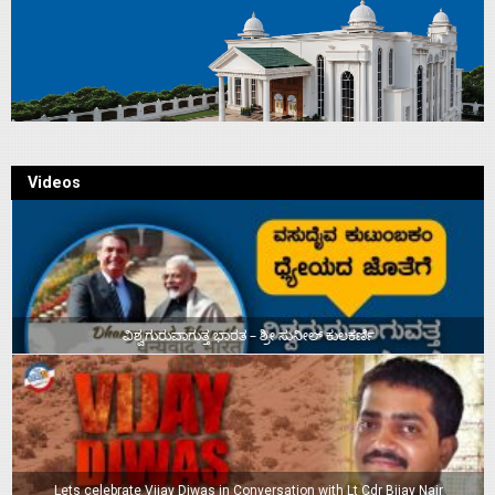
Videos
ವಿಶ್ವಗುರುವಾಗುತ್ತ ಭಾರತ – ಶ್ರೀ ಸುನೀಲ್‌ ಕುಲಕರ್ಣಿ
Lets celebrate Vijay Diwas in Conversation with Lt Cdr Bijay Nair