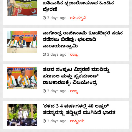
ಐತಿಹಾಸಿಕ ಧ್ವಜಾರೋಹಣದ ಹಿಂದಿನ
ಪ್ರೇರಣೆ
3 days ago
ಯುವಧ್ವನಿ
ನಾಗೇಂದ್ರ ರಾಜೀನಾಮೆ ಕೊಡದಿದ್ದರೆ ಸದನ
ನಡೆಸಲು ಬಿಡೆವು: ಛಲವಾದಿ
ನಾರಾಯಣಸ್ವಾಮಿ
3 days ago
ರಾಜ್ಯ
ಸಚಿವ ಸಂಪುಟ ವಿಸ್ತರಣೆ ಮಾಡಿದ್ದು
ಹಣಬಲ ಮತ್ತು ಹೈಕಮಾಂಡ್
ರಾಜಕಾರಣಕ್ಕೆ: ವಿಜಯೇಂದ್ರ
3 days ago
ರಾಜ್ಯ
‘ಕಳೆದ 3-4 ವರ್ಷಗಳಲ್ಲಿ 40 ಲಷ್ಕರ್
ಸದಸ್ಯರನ್ನು ಸದ್ದಿಲ್ಲದೆ ಮುಗಿಸಿದೆ ಭಾರತ
3 days ago
ರಾಷ್ಟ್ರೀಯ