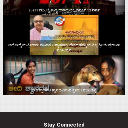
26/11 ಮುಂಬೈ ಉಗ್ರ ದಾಳಿಯ ಕಹಿ ನೆನಪಿಗೆ 12 ವರ್ಷ
ಅಯೋಧ್ಯೆಯ ಶ್ರೀರಾಮ ಮಂದಿರ ವಿನ್ಯಾಸಕಾರ, ದೇಶದ ಹೆಮ್ಮೆಯ ಶಿಲ್ಪಿ ಶ್ರೀ ಚಂದ್ರಕಾಂತ್‌
ಸೋಂಪುರ
ಬೀದಿ ಶ್ವಾನಗಳ ಶ್ವಾಸದಂತಿರುವ ಶ್ರೀಮತಿ ರಜನಿ ಶೆಟ್ಟಿ
Stay Connected