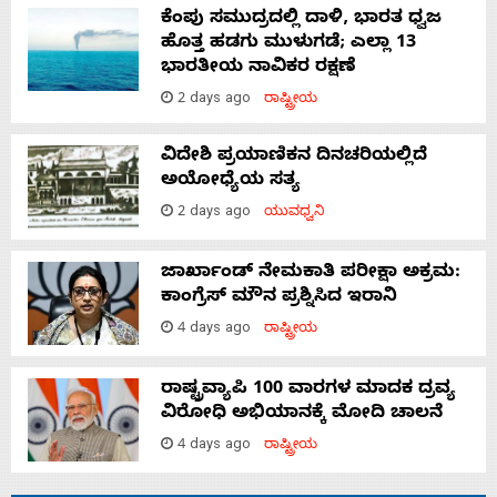
ಕೆಂಪು ಸಮುದ್ರದಲ್ಲಿ ದಾಳಿ, ಭಾರತ ಧ್ವಜ
ಹೊತ್ತ ಹಡಗು ಮುಳುಗಡೆ; ಎಲ್ಲಾ 13
ಭಾರತೀಯ ನಾವಿಕರ ರಕ್ಷಣೆ
2 days ago
ರಾಷ್ಟ್ರೀಯ
ವಿದೇಶಿ ಪ್ರಯಾಣಿಕನ ದಿನಚರಿಯಲ್ಲಿದೆ
ಅಯೋಧ್ಯೆಯ ಸತ್ಯ
2 days ago
ಯುವಧ್ವನಿ
ಜಾರ್ಖಾಂಡ್‌ ನೇಮಕಾತಿ ಪರೀಕ್ಷಾ ಅಕ್ರಮ:
ಕಾಂಗ್ರೆಸ್‌ ಮೌನ ಪ್ರಶ್ನಿಸಿದ ಇರಾನಿ
4 days ago
ರಾಷ್ಟ್ರೀಯ
ರಾಷ್ಟ್ರವ್ಯಾಪಿ 100 ವಾರಗಳ ಮಾದಕ ದ್ರವ್ಯ
ವಿರೋಧಿ ಅಭಿಯಾನಕ್ಕೆ ಮೋದಿ ಚಾಲನೆ
4 days ago
ರಾಷ್ಟ್ರೀಯ