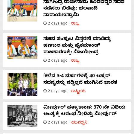
ನಾಗೇಂದ್ರ ರಾಜೀನಾಮೆ ಕೊಡದಿದ್ದರೆ ಸದನ
ನಡೆಸಲು ಬಿಡೆವು: ಛಲವಾದಿ
ನಾರಾಯಣಸ್ವಾಮಿ
2 days ago
ರಾಜ್ಯ
ಸಚಿವ ಸಂಪುಟ ವಿಸ್ತರಣೆ ಮಾಡಿದ್ದು
ಹಣಬಲ ಮತ್ತು ಹೈಕಮಾಂಡ್
ರಾಜಕಾರಣಕ್ಕೆ: ವಿಜಯೇಂದ್ರ
2 days ago
ರಾಜ್ಯ
‘ಕಳೆದ 3-4 ವರ್ಷಗಳಲ್ಲಿ 40 ಲಷ್ಕರ್
ಸದಸ್ಯರನ್ನು ಸದ್ದಿಲ್ಲದೆ ಮುಗಿಸಿದೆ ಭಾರತ
2 days ago
ರಾಷ್ಟ್ರೀಯ
ಮೀರ್ಪುರ್ ಹತ್ಯಾಕಾಂಡ: 370 ನೇ ವಿಧಿಯ
ಅಂತ್ಯಕ್ಕೆ ಆರಂಭ ನೀಡಿತ್ತು ಮೀರ್ಪುರ್
2 days ago
ಯುವಧ್ವನಿ