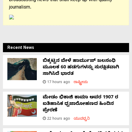
broadcasting news that shall keep up with quality
journalism.
Recent News
ಬಿಕ್ಕಟ್ಟಿನ ವೇಳೆ ಹಾರ್ಮುಜ್ ಜಲಸಂಧಿ
ಮೂಲಕ 60 ಹಡಗುಗಳನ್ನು ಸುರಕ್ಷಿತವಾಗಿ
ಸಾಗಿಸಿದೆ ಭಾರತ
17 hours ago
ರಾಷ್ಟ್ರೀಯ
ಮೇಡಂ ಭಿಕಾಜಿ ಕಾಮಾ ಅವರ 1907 ರ
ಐತಿಹಾಸಿಕ ಧ್ವಜಾರೋಹಣದ ಹಿಂದಿನ
ಪ್ರೇರಣೆ
22 hours ago
ಯುವಧ್ವನಿ