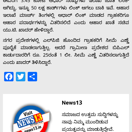
ಈವರೆಗೆ 3.45 ಕೋಟಿ ಆಧಾರ್ ಸಂಖ್ಯೆಗಳು ಇಲಾಖೆ ಜೊತೆ ಲಿಂಕ್
ಆಗಿದ್ದು, ಇನ್ನೂ 50 ಲಕ್ಷ ಕಾರ್ಡ್‌ಗಳು ಲಿಂಕ್ ಆಗಲು ಬಾಕಿ ಇವೆ. ಆಹಾರ
Home
ಇಲಾಖೆ ಮಾರ್ಚ್ ತಿಂಗಳಲ್ಲಿ ಆಧಾರ್ ಲಿಂಕ್ ಮಾಡದ ಗ್ರಾಹಕರಿಗೂ
ಆಹಾರ ಪದಾರ್ಥಗಳನ್ನು ವಿತರಿಸಲಿದೆ ಎಂದು ಆಹಾರ ಖಾತೆ ಸಚಿವ
ಯು.ಟಿ. ಖಾದರ್ ಹೇಳಿದ್ದಾರೆ.
About
ನಗರ ಪ್ರದೇಶಗಳಲ್ಲಿ ಎಲ್‌ಪಿಜಿ ಹೊಂದಿದ ಗ್ರಾಹಕರಿಗೆ ಸೀಮೆ ಎಣ್ಣೆ
ಪೂರೈಕೆ ಮಾಡಲಾಗುತ್ತಿಲ್ಲ. ಆದರೆ ಗ್ರಾಮೀಣ ಪ್ರದೇಶದ ಬಿಪಿಎಲ್
Us
ಕಾರ್ಡುದಾರರಿಗೆ ರೂ. 25ರಂತೆ 1 ಲೀ. ಸೀಮೆ ಎಣ್ಣೆ ವಿತರಿಸಲಾಗುತ್ತಿದೆ
ಎಂದು ಖಾದರ್ ತಿಳಿಸಿದ್ದಾರೆ.
Facebook
Twitter
Share
Advertise
With
News13
s
ಸಮಾಜದ ಉತ್ತಮ ಸುದ್ದಿಗಳನ್ನು
ನಾವು ನಿಮ್ಮ ಮುಂದಿಡುವ
ಪ್ರಯತ್ನವನ್ನು ಮಾಡುತ್ತಿದ್ದೇವೆ.