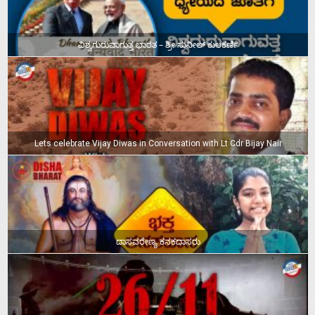
ವಿಶ್ವಗುರುವಾಗುತ್ತ ಭಾರತ – ಶ್ರೀ ಸುನೀಲ್‌ ಕುಲಕರ್ಣಿ
Lets celebrate Vijay Diwas in Conversation with Lt Cdr Bijay Nair
ದಾಸವರೇಣ್ಯ ಕನಕದಾಸರು