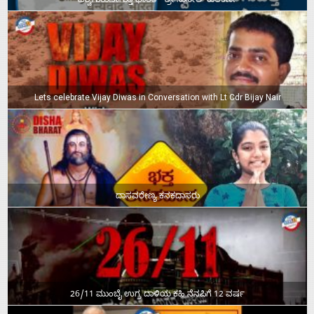
ವಿಶ್ವಗುರುವಾಗುತ್ತ ಭಾರತ – ಶ್ರೀ ಸುನೀಲ್‌ ಕುಲಕರ್ಣಿ
Lets celebrate Vijay Diwas in Conversation with Lt Cdr Bijay Nair
ದಾಸವರೇಣ್ಯ ಕನಕದಾಸರು
26/11 ಮುಂಬೈ ಉಗ್ರ ದಾಳಿಯ ಕಹಿ ನೆನಪಿಗೆ 12 ವರ್ಷ