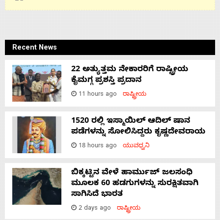
Recent News
22 ಅತ್ಯುತ್ತಮ ನೇಕಾರರಿಗೆ ರಾಷ್ಟ್ರೀಯ
ಕೈಮಗ್ಗ ಪ್ರಶಸ್ತಿ ಪ್ರದಾನ
11 hours ago
ರಾಷ್ಟ್ರೀಯ
1520 ರಲ್ಲಿ ಇಸ್ಮಾಯಿಲ್ ಆದಿಲ್ ಷಾನ
ಪಡೆಗಳನ್ನು ಸೋಲಿಸಿದ್ದರು ಕೃಷ್ಣದೇವರಾಯ
18 hours ago
ಯುವಧ್ವನಿ
ಬಿಕ್ಕಟ್ಟಿನ ವೇಳೆ ಹಾರ್ಮುಜ್ ಜಲಸಂಧಿ
ಮೂಲಕ 60 ಹಡಗುಗಳನ್ನು ಸುರಕ್ಷಿತವಾಗಿ
ಸಾಗಿಸಿದೆ ಭಾರತ
2 days ago
ರಾಷ್ಟ್ರೀಯ