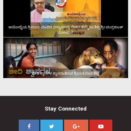
ಅಯೋಧ್ಯೆಯ ಶ್ರೀರಾಮ ಮಂದಿರ ವಿನ್ಯಾಸಕಾರ, ದೇಶದ ಹೆಮ್ಮೆಯ ಶಿಲ್ಪಿ ಶ್ರೀ ಚಂದ್ರಕಾಂತ್‌
ಸೋಂಪುರ
ಬೀದಿ ಶ್ವಾನಗಳ ಶ್ವಾಸದಂತಿರುವ ಶ್ರೀಮತಿ ರಜನಿ ಶೆಟ್ಟಿ
Stay Connected