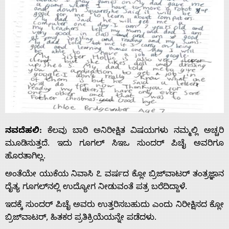
ನವದೆಹಲಿ:
ಕೆಲವು ಬಾರಿ ಅನಿರೀಕ್ಷಿತ ವಿಷಯಗಳು ನಮ್ಮಲ್ಲಿ ಅಚ್ಚರಿ
ಮೂಡಿಸುತ್ತದೆ. ಇದು ಗೂಗಲ್ ಸಿಇಒ ಸುಂದರ್ ಪಿಚೈ ಅವರಿಗೂ
ಹೊರತಾಗಿಲ್ಲ.
ಅಂತೆಯೇ ಯುಕೆಯ ನಿವಾಸಿ ೭ ವರ್ಷದ ಕ್ಲೋ ಬ್ರಿಜ್‌ವಾಟರ್ ತಂತ್ರಜ್ಞಾನ
ದೈತ್ಯ ಗೂಗಲ್‌ನಲ್ಲಿ ಉದ್ಯೋಗ ನೀಡುವಂತೆ ಪತ್ರ ಬರೆದಿದ್ದಾಳೆ.
ಇದಕ್ಕೆ ಸುಂದರ್ ಪಿಚೈ ಅವರು ಉತ್ತರಿಸಬಹುದು ಎಂದು ನಿರೀಕ್ಷಿಸದ ಕ್ಲೋ
ಬ್ರಿಜ್‌ವಾಟರ್, ಹಿತಕರ ಪ್ರತಿಕ್ರಿಯೆಯನ್ನೇ ಪಡೆದಳು.