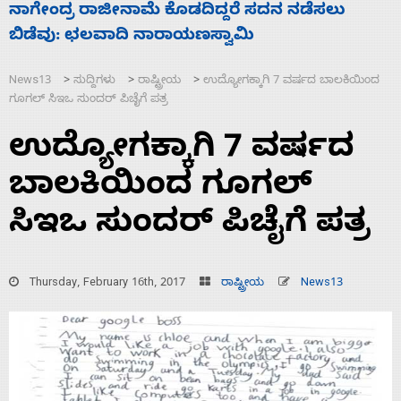
ಸಚಿವ ಸಂಪುಟ ವಿಸ್ತರಣೆ ಮಾಡಿದ್ದು ಹಣಬಲ ಮತ್ತು
ಹೈಕಮಾಂಡ್ ರಾಜಕಾರಣಕ್ಕೆ: ವಿಜಯೇಂದ್ರ
News13
ಸುದ್ದಿಗಳು
ರಾಷ್ಟ್ರೀಯ
ಉದ್ಯೋಗಕ್ಕಾಗಿ 7 ವರ್ಷದ ಬಾಲಕಿಯಿಂದ
>
>
>
ಗೂಗಲ್‌ ಸಿಇಒ ಸುಂದರ್ ಪಿಚೈಗೆ ಪತ್ರ
ಉದ್ಯೋಗಕ್ಕಾಗಿ 7 ವರ್ಷದ
ಬಾಲಕಿಯಿಂದ ಗೂಗಲ್‌
ಸಿಇಒ ಸುಂದರ್ ಪಿಚೈಗೆ ಪತ್ರ
Thursday, February 16th, 2017
ರಾಷ್ಟ್ರೀಯ
News13