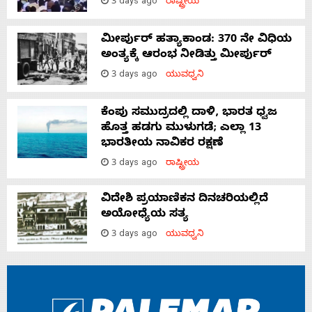
3 days ago
ರಾಷ್ಟ್ರೀಯ
ಮೀರ್ಪುರ್ ಹತ್ಯಾಕಾಂಡ: 370 ನೇ ವಿಧಿಯ
ಅಂತ್ಯಕ್ಕೆ ಆರಂಭ ನೀಡಿತ್ತು ಮೀರ್ಪುರ್
3 days ago
ಯುವಧ್ವನಿ
ಕೆಂಪು ಸಮುದ್ರದಲ್ಲಿ ದಾಳಿ, ಭಾರತ ಧ್ವಜ
ಹೊತ್ತ ಹಡಗು ಮುಳುಗಡೆ; ಎಲ್ಲಾ 13
ಭಾರತೀಯ ನಾವಿಕರ ರಕ್ಷಣೆ
3 days ago
ರಾಷ್ಟ್ರೀಯ
ವಿದೇಶಿ ಪ್ರಯಾಣಿಕನ ದಿನಚರಿಯಲ್ಲಿದೆ
ಅಯೋಧ್ಯೆಯ ಸತ್ಯ
3 days ago
ಯುವಧ್ವನಿ