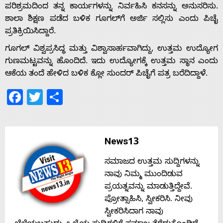
ಪರಿಶ್ರಮದಿಂದ ತನ್ನ ಕಾರ್ಯಗಳನ್ನು ನಿರ್ವಹಿಸಿ ಕನಸನ್ನು ಅನುಸರಿಸು.
Home
ಶಾಲಾ ಶಿಕ್ಷಣ ಪಡೆದ ಬಳಿಕ ಗೂಗಲ್‌ಗೆ ಅರ್ಜಿ ಸಲ್ಲಿಸು ಎಂದು ಪಿಚೈ
ಪ್ರತಿಕ್ರಿಯಿಸಿದ್ದಾರೆ.
ಗೂಗಲ್ ವಿಶ್ವಪ್ರಸಿದ್ಧ ಮತ್ತು ವಿಶ್ವಾಸಾರ್ಹವಾಗಿದ್ದು, ಉತ್ತಮ ಉದ್ಯೋಗ
About
ಗುಣಮಟ್ಟವನ್ನು ಹೊಂದಿದೆ. ಇದು ಉದ್ಯೋಗಕ್ಕೆ ಉತ್ತಮ ಸ್ಥಾನ ಎಂದು
ಆಕೆಯ ತಂದೆ ಹೇಳಿದ ಬಳಿಕ ಕ್ಲೋ ಸುಂದರ್ ಪಿಚೈಗೆ ಪತ್ರ ಬರೆದಿದ್ದಾಳೆ.
Us
Facebook
Twitter
Share
Advertise
News13
With
ಸಮಾಜದ ಉತ್ತಮ ಸುದ್ದಿಗಳನ್ನು
s
ನಾವು ನಿಮ್ಮ ಮುಂದಿಡುವ
ಪ್ರಯತ್ನವನ್ನು ಮಾಡುತ್ತಿದ್ದೇವೆ.
ಪ್ರೋತ್ಸಾಹಿಸಿ, ಸ್ವೀಕರಿಸಿ. ನೀವು
Contact
ಸ್ವೀಕರಿಸಿದಾಗ ನಾವು