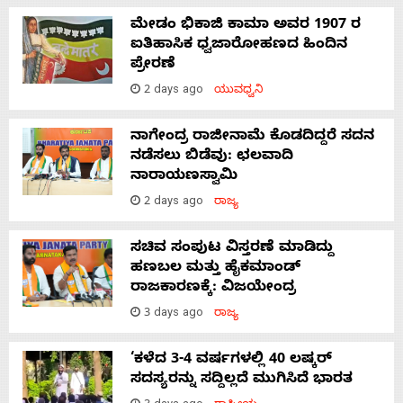
ಮೇಡಂ ಭಿಕಾಜಿ ಕಾಮಾ ಅವರ 1907 ರ
ಐತಿಹಾಸಿಕ ಧ್ವಜಾರೋಹಣದ ಹಿಂದಿನ
ಪ್ರೇರಣೆ
2 days ago
ಯುವಧ್ವನಿ
ನಾಗೇಂದ್ರ ರಾಜೀನಾಮೆ ಕೊಡದಿದ್ದರೆ ಸದನ
ನಡೆಸಲು ಬಿಡೆವು: ಛಲವಾದಿ
ನಾರಾಯಣಸ್ವಾಮಿ
2 days ago
ರಾಜ್ಯ
ಸಚಿವ ಸಂಪುಟ ವಿಸ್ತರಣೆ ಮಾಡಿದ್ದು
ಹಣಬಲ ಮತ್ತು ಹೈಕಮಾಂಡ್
ರಾಜಕಾರಣಕ್ಕೆ: ವಿಜಯೇಂದ್ರ
3 days ago
ರಾಜ್ಯ
‘ಕಳೆದ 3-4 ವರ್ಷಗಳಲ್ಲಿ 40 ಲಷ್ಕರ್
ಸದಸ್ಯರನ್ನು ಸದ್ದಿಲ್ಲದೆ ಮುಗಿಸಿದೆ ಭಾರತ