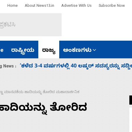
Home
About News13.in
Advertise With Us
Subscribe Now
e
ರಾಷ್ಟ್ರೀಯ
ರಾಜ್ಯ
ಅಂಕಣಗಳು
್ಯರನ್ನು ಸದ್ದಿಲ್ಲದೆ ಮುಗಿಸಿದೆ ಭಾರತ
g News :
್ಣ ಮಾನವತೆಯ ಹಾದಿಯನ್ನು ತೋರಿದ ಮಹಾದಾರ್ಶನಿಕ
ಾದಿಯನ್ನು ತೋರಿದ