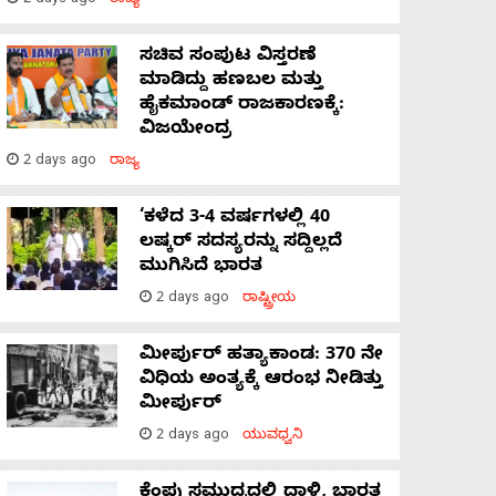
2 days ago
ರಾಜ್ಯ
ಸಚಿವ ಸಂಪುಟ ವಿಸ್ತರಣೆ
ಮಾಡಿದ್ದು ಹಣಬಲ ಮತ್ತು
ಹೈಕಮಾಂಡ್ ರಾಜಕಾರಣಕ್ಕೆ:
ವಿಜಯೇಂದ್ರ
2 days ago
ರಾಜ್ಯ
‘ಕಳೆದ 3-4 ವರ್ಷಗಳಲ್ಲಿ 40
ಲಷ್ಕರ್ ಸದಸ್ಯರನ್ನು ಸದ್ದಿಲ್ಲದೆ
ಮುಗಿಸಿದೆ ಭಾರತ
2 days ago
ರಾಷ್ಟ್ರೀಯ
ಮೀರ್ಪುರ್ ಹತ್ಯಾಕಾಂಡ: 370 ನೇ
ವಿಧಿಯ ಅಂತ್ಯಕ್ಕೆ ಆರಂಭ ನೀಡಿತ್ತು
ಮೀರ್ಪುರ್
2 days ago
ಯುವಧ್ವನಿ
ಕೆಂಪು ಸಮುದ್ರದಲ್ಲಿ ದಾಳಿ, ಭಾರತ