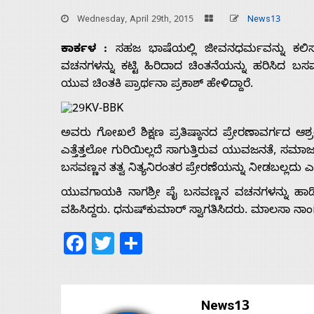
Wednesday, April 29th, 2015
News13
ಕಾರ್ಕಳ :
ಸಹಜ ಭಾಷೆಯಲ್ಲಿ ಜೀವನಧರ್ಮವನ್ನು ಕಲಿಸು
ವಚನಗಳನ್ನು ಕಟ್ಟಿ ಹಿರಿದಾದ ಚಿಂತನೆಯನ್ನು ಹರಿಸಿದ
ಯುವ ಚಿಂತಕಿ ಪ್ರಾರ್ಥನಾ ಪ್ರಕಾಶ್ ಹೇಳಿದ್ದಾರೆ.
ಅವರು ಗೋಖಲೆ ಶಿಕ್ಷಣ ಪ್ರತಿಷ್ಠಾನದ ಪ್ರೇರಣಾವರ್ಗದ ಆಶ
ಎತ್ತೆತ್ತಲೋ ಗುರಿಯಿಲ್ಲದೆ ಸಾಗುತ್ತಿರುವ ಯುವಜನತೆ, ಸಮ
ಬಸವಣ್ಣನ ತತ್ವ ನಿತ್ಯನಿರಂತರ ಪ್ರೇರಣೆಯನ್ನು ನೀಡಬಲ್ಲದು 
ಯುವಗಾಯಕಿ ನಾಗಶ್ರೀ ಪೈ ಬಸವಣ್ಣನ ವಚನಗಳನ್ನು ಹಾಡಿದ
ವಹಿಸಿದ್ದರು. ಧನುಷ್‌ಕುಮಾರ್ ಸ್ವಾಗತಿಸಿದರು. ಮಾಲಸಾ ನಾಂi
Home
Facebook
Twitter
Share
About
News13