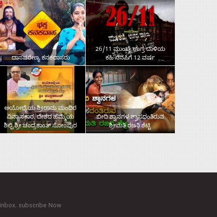
26/11 ಮುಂಬೈ ಉಗ್ರ ದಾಳಿಯ
ದಾಸವರೇಣ್ಯ ಕನಕದಾಸರು
ಕಹಿ ನೆನಪಿಗೆ 12 ವರ್ಷ
ಅಯೋಧ್ಯೆಯ ಶ್ರೀರಾಮ ಮಂದಿರ
ವಿನ್ಯಾಸಕಾರ, ದೇಶದ ಹೆಮ್ಮೆಯ
ಬೀದಿ ಶ್ವಾನಗಳ ಶ್ವಾಸದಂತಿರುವ
ಶಿಲ್ಪಿ ಶ್ರೀ ಚಂದ್ರಕಾಂತ್‌ ಸೋಂಪುರ
ಶ್ರೀಮತಿ ರಜನಿ ಶೆಟ್ಟಿ
 inbox. subscribe Now