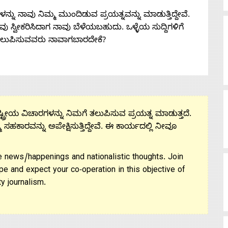
ನು ನಾವು ನಿಮ್ಮ ಮುಂದಿಡುವ ಪ್ರಯತ್ನವನ್ನು ಮಾಡುತ್ತಿದ್ದೇವೆ.
 ನೀವು ಸ್ವೀಕರಿಸಿದಾಗ ನಾವು ಬೆಳೆಯಬಹುದು. ಒಳ್ಳೆಯ ಸುದ್ದಿಗಳಿಗೆ
ತಲುಪಿಸುವವರು ನಾವಾಗಬಾರದೇಕೆ?
ಟ್ರೀಯ ವಿಚಾರಗಳನ್ನು ನಿಮಗೆ ತಲುಪಿಸುವ ಪ್ರಯತ್ನ ಮಾಡುತ್ತದೆ.
ಮ ಸಹಕಾರವನ್ನು ಅಪೇಕ್ಷಿಸುತ್ತಿದ್ದೇವೆ. ಈ ಕಾರ್ಯದಲ್ಲಿ ನೀವೂ
 news/happenings and nationalistic thoughts. Join
pe and expect your co-operation in this objective of
y journalism.