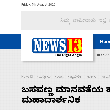
Friday, 7th August 2026
Hom
: ವಿಜಯೇಂದ್ರ
‘ಕಳೆದ 3-4 ವರ್ಷಗಳಲ್ಲಿ 40 ಲಷ್ಕರ್ ಸದಸ
Breakin
News13
ಸುದ್ದಿಗಳು
ರಾಜ್ಯ
ಪ್ರಾದೇಶಿಕ
ಕಾರ್ಕಳ
ಬಸವಣ
>
>
>
>
>
ಬಸವಣ್ಣ ಮಾನವತೆಯ ಹ
ಮಹಾದಾರ್ಶನಿಕ