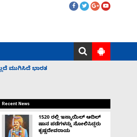
ಕೆಂಪು ಸಮುದ್ರದಲ್ಲಿ ದಾಳಿ, ಭಾರತ ಧ್ವಜ ಹೊತ್ತ ಹಡಗು ಮು
ರಕ್ಷಣೆ
Recent News
1520 ರಲ್ಲಿ ಇಸ್ಮಾಯಿಲ್ ಆದಿಲ್
ಷಾನ ಪಡೆಗಳನ್ನು ಸೋಲಿಸಿದ್ದರು
ಕೃಷ್ಣದೇವರಾಯ