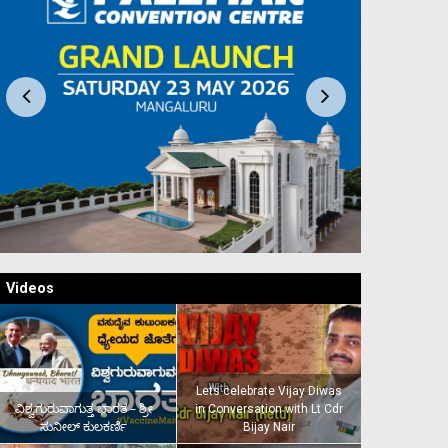
Videos
Lets celebrate Vijay Diwas
ವಿಶ್ವಗುರುವಾಗುತ್ತ ಭಾರತ – ಶ್ರೀ
in Conversation with Lt Cdr
ಸುನೀಲ್‌ ಕುಲಕರ್ಣಿ
Bijay Nair