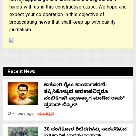
news/happenings and nationalistic thoughts. Join
hands with us in this constructive cause. We hope and
expect your co-operation in this objective of
broadcasting news that shall keep up with quality
journalism.
Recent News
ಕಾಕೋರಿ ರೈಲು ಕಾರ್ಯಾಚರಣೆ:
ತಪ್ಪಿಸಿಕೊಳ್ಳುವ ಅವಕಾಶವಿದ್ದರೂ
ನಂಬಿಕೆಗಾಗಿ ಪ್ರಾಣತ್ಯಾಗ ಮಾಡಿದ ರಾಮ್
ಪ್ರಸಾದ್ ಬಿಸ್ಮಿಲ್
7 hours ago
ಯುವಧ್ವನಿ
30 ದಂಗೆಕೋರ ಶಿಬಿರಗಳನ್ನು ನಾಶಪಡಿಸಿದ