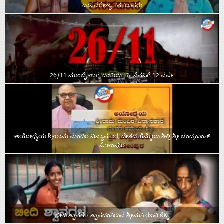
ದಾಸವರೇಣ್ಯ ಕನಕದಾಸರು
26/11 ಮುಂಬೈ ಉಗ್ರ ದಾಳಿಯ ಕಹಿ ನೆನಪಿಗೆ 12 ವರ್ಷ
ಅಯೋಧ್ಯೆಯ ಶ್ರೀರಾಮ ಮಂದಿರ ವಿನ್ಯಾಸಕಾರ, ದೇಶದ ಹೆಮ್ಮೆಯ ಶಿಲ್ಪಿ ಶ್ರೀ ಚಂದ್ರಕಾಂತ್‌
ಸೋಂಪುರ
ಬೀದಿ ಶ್ವಾನಗಳ ಶ್ವಾಸದಂತಿರುವ ಶ್ರೀಮತಿ ರಜನಿ ಶೆಟ್ಟಿ