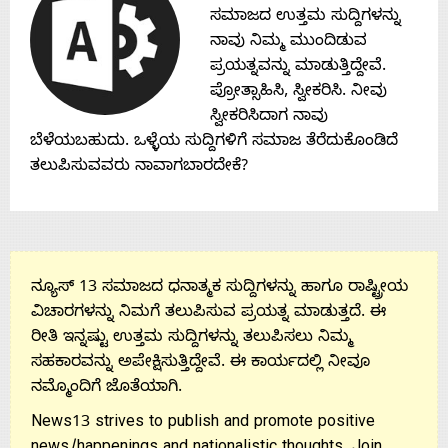
ಸಮಾಜದ ಉತ್ತಮ ಸುದ್ದಿಗಳನ್ನು
About
ನಾವು ನಿಮ್ಮ ಮುಂದಿಡುವ
ಪ್ರಯತ್ನವನ್ನು ಮಾಡುತ್ತಿದ್ದೇವೆ.
ಪ್ರೋತ್ಸಾಹಿಸಿ, ಸ್ವೀಕರಿಸಿ. ನೀವು
Us
ಸ್ವೀಕರಿಸಿದಾಗ ನಾವು
ಬೆಳೆಯಬಹುದು. ಒಳ್ಳೆಯ ಸುದ್ದಿಗಳಿಗೆ ಸಮಾಜ ತೆರೆದುಕೊಂಡಿದೆ
ತಲುಪಿಸುವವರು ನಾವಾಗಬಾರದೇಕೆ?
Advertise
With
s
ನ್ಯೂಸ್ 13 ಸಮಾಜದ ಧನಾತ್ಮಕ ಸುದ್ದಿಗಳನ್ನು ಹಾಗೂ ರಾಷ್ಟ್ರೀಯ
ವಿಚಾರಗಳನ್ನು ನಿಮಗೆ ತಲುಪಿಸುವ ಪ್ರಯತ್ನ ಮಾಡುತ್ತದೆ. ಈ
ರೀತಿ ಇನ್ನಷ್ಟು ಉತ್ತಮ ಸುದ್ದಿಗಳನ್ನು ತಲುಪಿಸಲು ನಿಮ್ಮ
Contact
ಸಹಕಾರವನ್ನು ಅಪೇಕ್ಷಿಸುತ್ತಿದ್ದೇವೆ. ಈ ಕಾರ್ಯದಲ್ಲಿ ನೀವೂ
ನಮ್ಮೊಂದಿಗೆ ಜೊತೆಯಾಗಿ.
Us
News13 strives to publish and promote positive