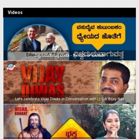
Videos
ವಿಶ್ವಗುರುವಾಗುತ್ತ ಭಾರತ – ಶ್ರೀ ಸುನೀಲ್‌ ಕುಲಕರ್ಣಿ
Lets celebrate Vijay Diwas in Conversation with Lt Cdr Bijay Nair