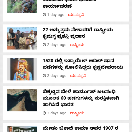
ಐತಿಹಾಸಿಕ ಭಾರತ-ಭೂತಾನ್
ಕಾರ್ಯಾಚರಣೆ
1 day ago
ಯುವಧ್ವನಿ
22 ಅತ್ಯುತ್ತಮ ನೇಕಾರರಿಗೆ ರಾಷ್ಟ್ರೀಯ
ಕೈಮಗ್ಗ ಪ್ರಶಸ್ತಿ ಪ್ರದಾನ
2 days ago
ರಾಷ್ಟ್ರೀಯ
1520 ರಲ್ಲಿ ಇಸ್ಮಾಯಿಲ್ ಆದಿಲ್ ಷಾನ
ಪಡೆಗಳನ್ನು ಸೋಲಿಸಿದ್ದರು ಕೃಷ್ಣದೇವರಾಯ
2 days ago
ಯುವಧ್ವನಿ
ಬಿಕ್ಕಟ್ಟಿನ ವೇಳೆ ಹಾರ್ಮುಜ್ ಜಲಸಂಧಿ
ಮೂಲಕ 60 ಹಡಗುಗಳನ್ನು ಸುರಕ್ಷಿತವಾಗಿ
ಸಾಗಿಸಿದೆ ಭಾರತ
3 days ago
ರಾಷ್ಟ್ರೀಯ
ಮೇಡಂ ಭಿಕಾಜಿ ಕಾಮಾ ಅವರ 1907 ರ