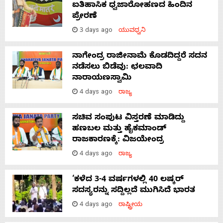
ಐತಿಹಾಸಿಕ ಧ್ವಜಾರೋಹಣದ ಹಿಂದಿನ
ಪ್ರೇರಣೆ
3 days ago
ಯುವಧ್ವನಿ
ನಾಗೇಂದ್ರ ರಾಜೀನಾಮೆ ಕೊಡದಿದ್ದರೆ ಸದನ
ನಡೆಸಲು ಬಿಡೆವು: ಛಲವಾದಿ
ನಾರಾಯಣಸ್ವಾಮಿ
4 days ago
ರಾಜ್ಯ
ಸಚಿವ ಸಂಪುಟ ವಿಸ್ತರಣೆ ಮಾಡಿದ್ದು
ಹಣಬಲ ಮತ್ತು ಹೈಕಮಾಂಡ್
ರಾಜಕಾರಣಕ್ಕೆ: ವಿಜಯೇಂದ್ರ
4 days ago
ರಾಜ್ಯ
‘ಕಳೆದ 3-4 ವರ್ಷಗಳಲ್ಲಿ 40 ಲಷ್ಕರ್
ಸದಸ್ಯರನ್ನು ಸದ್ದಿಲ್ಲದೆ ಮುಗಿಸಿದೆ ಭಾರತ
4 days ago
ರಾಷ್ಟ್ರೀಯ