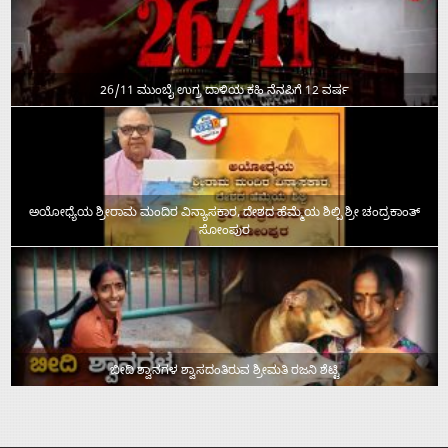
26/11 ಮುಂಬೈ ಉಗ್ರ ದಾಳಿಯ ಕಹಿ ನೆನಪಿಗೆ 12 ವರ್ಷ
ಅಯೋಧ್ಯೆಯ ಶ್ರೀರಾಮ ಮಂದಿರ ವಿನ್ಯಾಸಕಾರ, ದೇಶದ ಹೆಮ್ಮೆಯ ಶಿಲ್ಪಿ ಶ್ರೀ ಚಂದ್ರಕಾಂತ್‌
ಸೋಂಪುರ
ಬೀದಿ ಶ್ವಾನಗಳ ಶ್ವಾಸದಂತಿರುವ ಶ್ರೀಮತಿ ರಜನಿ ಶೆಟ್ಟಿ