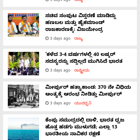
3 days ago
ರಾಜ್ಯ
ಸಚಿವ ಸಂಪುಟ ವಿಸ್ತರಣೆ ಮಾಡಿದ್ದು
ಹಣಬಲ ಮತ್ತು ಹೈಕಮಾಂಡ್
ರಾಜಕಾರಣಕ್ಕೆ: ವಿಜಯೇಂದ್ರ
3 days ago
ರಾಜ್ಯ
‘ಕಳೆದ 3-4 ವರ್ಷಗಳಲ್ಲಿ 40 ಲಷ್ಕರ್
ಸದಸ್ಯರನ್ನು ಸದ್ದಿಲ್ಲದೆ ಮುಗಿಸಿದೆ ಭಾರತ
3 days ago
ರಾಷ್ಟ್ರೀಯ
ಮೀರ್ಪುರ್ ಹತ್ಯಾಕಾಂಡ: 370 ನೇ ವಿಧಿಯ
ಅಂತ್ಯಕ್ಕೆ ಆರಂಭ ನೀಡಿತ್ತು ಮೀರ್ಪುರ್
3 days ago
ಯುವಧ್ವನಿ
ಕೆಂಪು ಸಮುದ್ರದಲ್ಲಿ ದಾಳಿ, ಭಾರತ ಧ್ವಜ
ಹೊತ್ತ ಹಡಗು ಮುಳುಗಡೆ; ಎಲ್ಲಾ 13
ಭಾರತೀಯ ನಾವಿಕರ ರಕ್ಷಣೆ