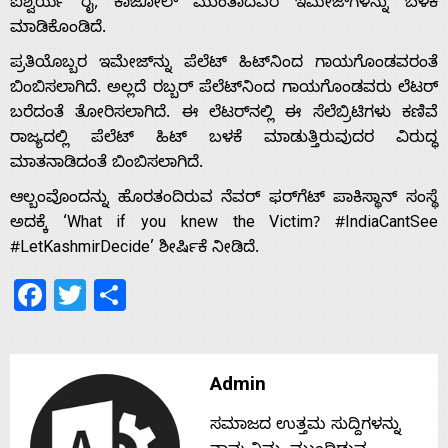
ಐಶ್ವರ್ಯ ರೈ, ಕಾಜೋಲ್ ಮುಂತಾದವರ ಇಮೇಜ್‌ಗಳನ್ನು ಬಳಕೆ
ಮಾಡಿಕೊಂಡಿದೆ.
Home
ಪ್ರತಿಯೊಬ್ಬರ ಇಮೇಜ್‌ನ್ನು ಪೆಲೆಟ್ ಹಿಟ್‌ನಿಂದ ಗಾಯಗೊಂಡವರಂತೆ
ಬಿಂಬಿಸಲಾಗಿದೆ. ಅಲ್ಲದೆ ರಬ್ಬರ್ ಪೆಲೆಟ್‌ನಿಂದ ಗಾಯಗೊಂಡವರು ಲೆಟರ್
ಬರೆದಂತೆ ತೋರಿಸಲಾಗಿದೆ. ಈ ಲೆಟರ್‌ನಲ್ಲಿ ಈ ಸೆಲೆಬ್ರಿಟಿಗಳು ಕಣಿವೆ
About
ರಾಜ್ಯದಲ್ಲಿ ಪೆಲೆಟ್ ಹಿಟ್ ಬಳಕೆ ಮಾಡುತ್ತಿರುವುದರ ವಿರುದ್ಧ
ಮಾತನಾಡಿದಂತೆ ಬಿಂಬಿಸಲಾಗಿದೆ.
Us
ಆಲ್ಬಂವೊಂದನ್ನು ಹೊರತಂದಿರುವ ನೆವರ್ ಫರ್‌ಗೆಟ್ ಪಾಕಿಸ್ಥಾನ್ ಸಂಸ್ಥೆ
ಅದಕ್ಕೆ ‘What if you knew the Victim? #IndiaCantSee
#LetKashmirDecide’ ಶೀರ್ಷಿಕೆ ನೀಡಿದೆ.
Advertise
Facebook
Twitter
Share
With
s
Admin
ಸಮಾಜದ ಉತ್ತಮ ಸುದ್ದಿಗಳನ್ನು