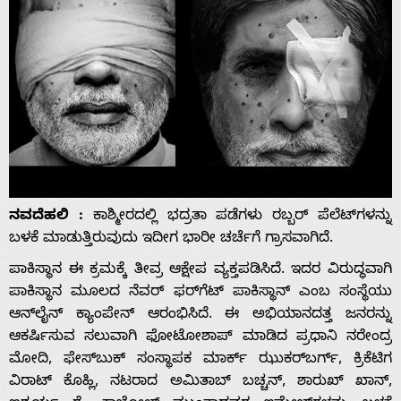
ನವದೆಹಲಿ :
ಕಾಶ್ಮೀರದಲ್ಲಿ ಭದ್ರತಾ ಪಡೆಗಳು ರಬ್ಬರ್ ಪೆಲೆಟ್‌ಗಳನ್ನು
ಬಳಕೆ ಮಾಡುತ್ತಿರುವುದು ಇದೀಗ ಭಾರೀ ಚರ್ಚೆಗೆ ಗ್ರಾಸವಾಗಿದೆ.
ಪಾಕಿಸ್ಥಾನ ಈ ಕ್ರಮಕ್ಕೆ ತೀವ್ರ ಆಕ್ಷೇಪ ವ್ಯಕ್ತಪಡಿಸಿದೆ. ಇದರ ವಿರುದ್ಧವಾಗಿ
ಪಾಕಿಸ್ಥಾನ ಮೂಲದ ನೆವರ್ ಫರ್‌ಗೆಟ್ ಪಾಕಿಸ್ಥಾನ್ ಎಂಬ ಸಂಸ್ಥೆಯು
ಆನ್‌ಲೈನ್ ಕ್ಯಾಂಪೇನ್ ಆರಂಭಿಸಿದೆ. ಈ ಅಭಿಯಾನದತ್ತ ಜನರನ್ನು
ಆಕರ್ಷಿಸುವ ಸಲುವಾಗಿ ಫೋಟೋಶಾಪ್ ಮಾಡಿದ ಪ್ರಧಾನಿ ನರೇಂದ್ರ
ಮೋದಿ, ಫೇಸ್‌ಬುಕ್ ಸಂಸ್ಥಾಪಕ ಮಾರ್ಕ್ ಝುಕರ್‌ಬರ್ಗ್, ಕ್ರಿಕೆಟಿಗ
ವಿರಾಟ್ ಕೊಹ್ಲಿ, ನಟರಾದ ಅಮಿತಾಬ್ ಬಚ್ಚನ್, ಶಾರುಖ್ ಖಾನ್,