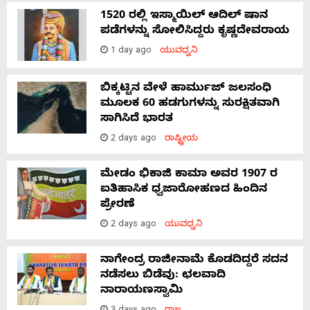
1520 ರಲ್ಲಿ ಇಸ್ಮಾಯಿಲ್ ಆದಿಲ್ ಷಾನ
ಪಡೆಗಳನ್ನು ಸೋಲಿಸಿದ್ದರು ಕೃಷ್ಣದೇವರಾಯ
1 day ago
ಯುವಧ್ವನಿ
ಬಿಕ್ಕಟ್ಟಿನ ವೇಳೆ ಹಾರ್ಮುಜ್ ಜಲಸಂಧಿ
ಮೂಲಕ 60 ಹಡಗುಗಳನ್ನು ಸುರಕ್ಷಿತವಾಗಿ
ಸಾಗಿಸಿದೆ ಭಾರತ
2 days ago
ರಾಷ್ಟ್ರೀಯ
ಮೇಡಂ ಭಿಕಾಜಿ ಕಾಮಾ ಅವರ 1907 ರ
ಐತಿಹಾಸಿಕ ಧ್ವಜಾರೋಹಣದ ಹಿಂದಿನ
ಪ್ರೇರಣೆ
2 days ago
ಯುವಧ್ವನಿ
ನಾಗೇಂದ್ರ ರಾಜೀನಾಮೆ ಕೊಡದಿದ್ದರೆ ಸದನ
ನಡೆಸಲು ಬಿಡೆವು: ಛಲವಾದಿ
ನಾರಾಯಣಸ್ವಾಮಿ