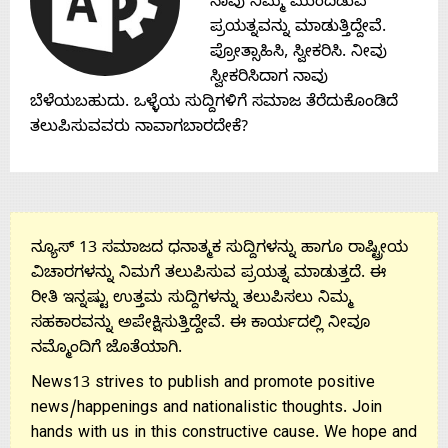
ನಾವು ನಿಮ್ಮ ಮುಂದಿಡುವ
Contact
ಪ್ರಯತ್ನವನ್ನು ಮಾಡುತ್ತಿದ್ದೇವೆ.
ಪ್ರೋತ್ಸಾಹಿಸಿ, ಸ್ವೀಕರಿಸಿ. ನೀವು
Us
ಸ್ವೀಕರಿಸಿದಾಗ ನಾವು
ಬೆಳೆಯಬಹುದು. ಒಳ್ಳೆಯ ಸುದ್ದಿಗಳಿಗೆ ಸಮಾಜ ತೆರೆದುಕೊಂಡಿದೆ
ತಲುಪಿಸುವವರು ನಾವಾಗಬಾರದೇಕೆ?
ನ್ಯೂಸ್ 13 ಸಮಾಜದ ಧನಾತ್ಮಕ ಸುದ್ದಿಗಳನ್ನು ಹಾಗೂ ರಾಷ್ಟ್ರೀಯ
ವಿಚಾರಗಳನ್ನು ನಿಮಗೆ ತಲುಪಿಸುವ ಪ್ರಯತ್ನ ಮಾಡುತ್ತದೆ. ಈ
ರೀತಿ ಇನ್ನಷ್ಟು ಉತ್ತಮ ಸುದ್ದಿಗಳನ್ನು ತಲುಪಿಸಲು ನಿಮ್ಮ
ಸಹಕಾರವನ್ನು ಅಪೇಕ್ಷಿಸುತ್ತಿದ್ದೇವೆ. ಈ ಕಾರ್ಯದಲ್ಲಿ ನೀವೂ
ನಮ್ಮೊಂದಿಗೆ ಜೊತೆಯಾಗಿ.
News13 strives to publish and promote positive
news/happenings and nationalistic thoughts. Join
hands with us in this constructive cause. We hope and