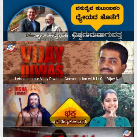
ವಿಶ್ವಗುರುವಾಗುತ್ತ ಭಾರತ – ಶ್ರೀ ಸುನೀಲ್‌ ಕುಲಕರ್ಣಿ
Lets celebrate Vijay Diwas in Conversation with Lt Cdr Bijay Nair
ದಾಸವರೇಣ್ಯ ಕನಕದಾಸರು