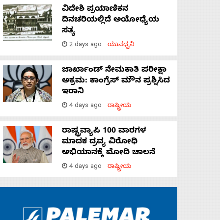
ವಿದೇಶಿ ಪ್ರಯಾಣಿಕನ
ದಿನಚರಿಯಲ್ಲಿದೆ ಅಯೋಧ್ಯೆಯ
ಸತ್ಯ
2 days ago
ಯುವಧ್ವನಿ
ಜಾರ್ಖಾಂಡ್‌ ನೇಮಕಾತಿ ಪರೀಕ್ಷಾ
ಅಕ್ರಮ: ಕಾಂಗ್ರೆಸ್‌ ಮೌನ ಪ್ರಶ್ನಿಸಿದ
ಇರಾನಿ
4 days ago
ರಾಷ್ಟ್ರೀಯ
ರಾಷ್ಟ್ರವ್ಯಾಪಿ 100 ವಾರಗಳ
ಮಾದಕ ದ್ರವ್ಯ ವಿರೋಧಿ
ಅಭಿಯಾನಕ್ಕೆ ಮೋದಿ ಚಾಲನೆ
4 days ago
ರಾಷ್ಟ್ರೀಯ