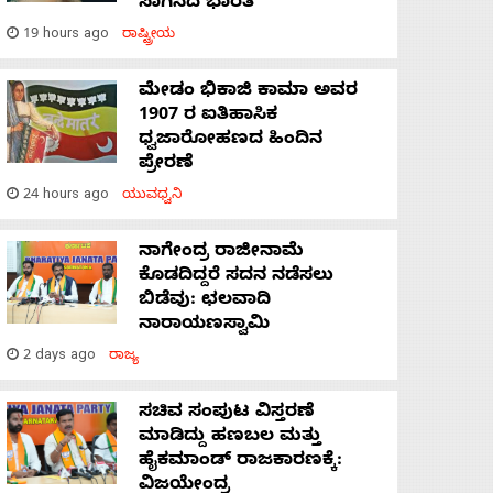
ಸಾಗಿಸಿದೆ ಭಾರತ
19 hours ago
ರಾಷ್ಟ್ರೀಯ
ಮೇಡಂ ಭಿಕಾಜಿ ಕಾಮಾ ಅವರ
1907 ರ ಐತಿಹಾಸಿಕ
ಧ್ವಜಾರೋಹಣದ ಹಿಂದಿನ
ಪ್ರೇರಣೆ
24 hours ago
ಯುವಧ್ವನಿ
ನಾಗೇಂದ್ರ ರಾಜೀನಾಮೆ
ಕೊಡದಿದ್ದರೆ ಸದನ ನಡೆಸಲು
ಬಿಡೆವು: ಛಲವಾದಿ
ನಾರಾಯಣಸ್ವಾಮಿ
2 days ago
ರಾಜ್ಯ
ಸಚಿವ ಸಂಪುಟ ವಿಸ್ತರಣೆ
ಮಾಡಿದ್ದು ಹಣಬಲ ಮತ್ತು
ಹೈಕಮಾಂಡ್ ರಾಜಕಾರಣಕ್ಕೆ:
ವಿಜಯೇಂದ್ರ