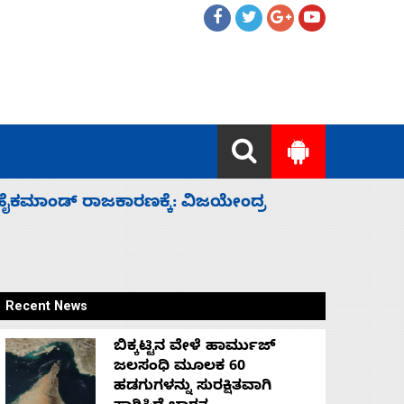
ಲ್ಲದೆ ಮುಗಿಸಿದೆ ಭಾರತ
ಕೆಂಪು ಸಮು
ರಕ್ಷಣೆ
Recent News
ಬಿಕ್ಕಟ್ಟಿನ ವೇಳೆ ಹಾರ್ಮುಜ್
ಜಲಸಂಧಿ ಮೂಲಕ 60
ಹಡಗುಗಳನ್ನು ಸುರಕ್ಷಿತವಾಗಿ