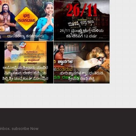
26/11 ಮುಂಬೈ ಉಗ್ರ ದಾಳಿಯ
ದಾಸವರೇಣ್ಯ ಕನಕದಾಸರು
ಕಹಿ ನೆನಪಿಗೆ 12 ವರ್ಷ
ಅಯೋಧ್ಯೆಯ ಶ್ರೀರಾಮ ಮಂದಿರ
ವಿನ್ಯಾಸಕಾರ, ದೇಶದ ಹೆಮ್ಮೆಯ
ಬೀದಿ ಶ್ವಾನಗಳ ಶ್ವಾಸದಂತಿರುವ
ಶಿಲ್ಪಿ ಶ್ರೀ ಚಂದ್ರಕಾಂತ್‌ ಸೋಂಪುರ
ಶ್ರೀಮತಿ ರಜನಿ ಶೆಟ್ಟಿ
 inbox. subscribe Now