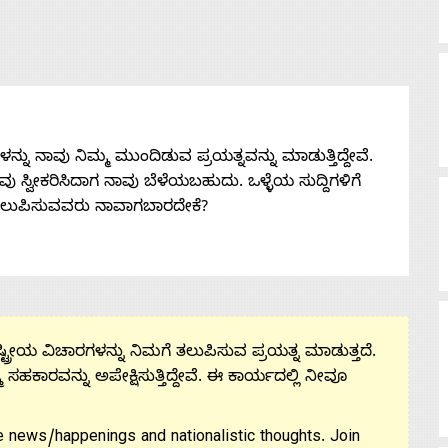
ನು ನಾವು ನಿಮ್ಮ ಮುಂದಿಡುವ ಪ್ರಯತ್ನವನ್ನು ಮಾಡುತ್ತಿದ್ದೇವೆ.
 ನೀವು ಸ್ವೀಕರಿಸಿದಾಗ ನಾವು ಬೆಳೆಯಬಹುದು. ಒಳ್ಳೆಯ ಸುದ್ದಿಗಳಿಗೆ
ತಲುಪಿಸುವವರು ನಾವಾಗಬಾರದೇಕೆ?
ಟ್ರೀಯ ವಿಚಾರಗಳನ್ನು ನಿಮಗೆ ತಲುಪಿಸುವ ಪ್ರಯತ್ನ ಮಾಡುತ್ತದೆ.
ಮ ಸಹಕಾರವನ್ನು ಅಪೇಕ್ಷಿಸುತ್ತಿದ್ದೇವೆ. ಈ ಕಾರ್ಯದಲ್ಲಿ ನೀವೂ
 news/happenings and nationalistic thoughts. Join