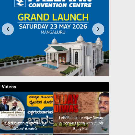
Videos
Lets celebrate Vijay Diwas
ವಿಶ್ವಗುರುವಾಗುತ್ತ ಭಾರತ – ಶ್ರೀ
in Conversation with Lt Cdr
ಸುನೀಲ್‌ ಕುಲಕರ್ಣಿ
Bijay Nair