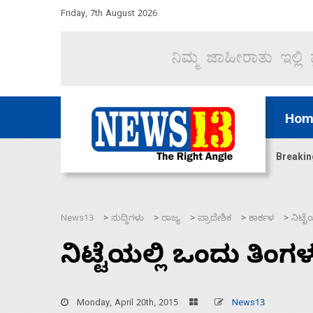
Friday, 7th August 2026
Hom
ಿದ್ದು ಹಣಬಲ ಮತ್ತು ಹೈಕಮಾಂಡ್ ರಾಜಕಾರಣಕ್ಕೆ: ವಿಜಯೇಂದ್ರ
Breakin
News13
ಸುದ್ದಿಗಳು
ರಾಜ್ಯ
ಪ್ರಾದೇಶಿಕ
ಕಾರ್ಕಳ
ನಿಟ್ಟ
>
>
>
>
>
ನಿಟ್ಟೆಯಲ್ಲಿ ಒಂದು ತಿಂಗಳ
Monday, April 20th, 2015
News13