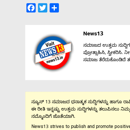
Us
Facebook
Twitter
Share
Advertise
News13
With
ಸಮಾಜದ ಉತ್ತಮ ಸುದ್ದಿಗಳನ್
ಪ್ರೋತ್ಸಾಹಿಸಿ, ಸ್ವೀಕರಿಸಿ.
s
ಸಮಾಜ ತೆರೆದುಕೊಂಡಿದೆ 
Contact
Us
ನ್ಯೂಸ್ 13 ಸಮಾಜದ ಧನಾತ್ಮಕ ಸುದ್ದಿಗಳನ್ನು ಹಾಗೂ ರಾಷ್
ಈ ರೀತಿ ಇನ್ನಷ್ಟು ಉತ್ತಮ ಸುದ್ದಿಗಳನ್ನು ತಲುಪಿಸಲು ನಿಮ್
ನಮ್ಮೊಂದಿಗೆ ಜೊತೆಯಾಗಿ.
News13 strives to publish and promote positive