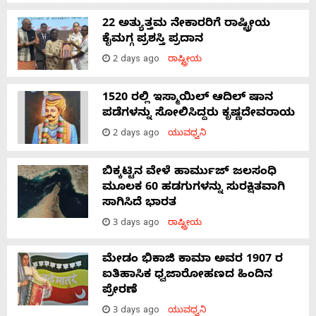
22 ಅತ್ಯುತ್ತಮ ನೇಕಾರರಿಗೆ ರಾಷ್ಟ್ರೀಯ
ಕೈಮಗ್ಗ ಪ್ರಶಸ್ತಿ ಪ್ರದಾನ
2 days ago
ರಾಷ್ಟ್ರೀಯ
1520 ರಲ್ಲಿ ಇಸ್ಮಾಯಿಲ್ ಆದಿಲ್ ಷಾನ
ಪಡೆಗಳನ್ನು ಸೋಲಿಸಿದ್ದರು ಕೃಷ್ಣದೇವರಾಯ
2 days ago
ಯುವಧ್ವನಿ
ಬಿಕ್ಕಟ್ಟಿನ ವೇಳೆ ಹಾರ್ಮುಜ್ ಜಲಸಂಧಿ
ಮೂಲಕ 60 ಹಡಗುಗಳನ್ನು ಸುರಕ್ಷಿತವಾಗಿ
ಸಾಗಿಸಿದೆ ಭಾರತ
3 days ago
ರಾಷ್ಟ್ರೀಯ
ಮೇಡಂ ಭಿಕಾಜಿ ಕಾಮಾ ಅವರ 1907 ರ
ಐತಿಹಾಸಿಕ ಧ್ವಜಾರೋಹಣದ ಹಿಂದಿನ
ಪ್ರೇರಣೆ
3 days ago
ಯುವಧ್ವನಿ