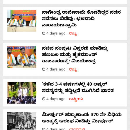
ನಾಗೇಂದ್ರ ರಾಜೀನಾಮೆ ಕೊಡದಿದ್ದರೆ ಸದನ
ನಡೆಸಲು ಬಿಡೆವು: ಛಲವಾದಿ
ನಾರಾಯಣಸ್ವಾಮಿ
4 days ago
ರಾಜ್ಯ
ಸಚಿವ ಸಂಪುಟ ವಿಸ್ತರಣೆ ಮಾಡಿದ್ದು
ಹಣಬಲ ಮತ್ತು ಹೈಕಮಾಂಡ್
ರಾಜಕಾರಣಕ್ಕೆ: ವಿಜಯೇಂದ್ರ
4 days ago
ರಾಜ್ಯ
‘ಕಳೆದ 3-4 ವರ್ಷಗಳಲ್ಲಿ 40 ಲಷ್ಕರ್
ಸದಸ್ಯರನ್ನು ಸದ್ದಿಲ್ಲದೆ ಮುಗಿಸಿದೆ ಭಾರತ
4 days ago
ರಾಷ್ಟ್ರೀಯ
ಮೀರ್ಪುರ್ ಹತ್ಯಾಕಾಂಡ: 370 ನೇ ವಿಧಿಯ
ಅಂತ್ಯಕ್ಕೆ ಆರಂಭ ನೀಡಿತ್ತು ಮೀರ್ಪುರ್