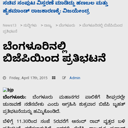
ತ್ತು
‘ಕಳೆದ 3-4 ವರ್ಷಗಳಲ್ಲಿ 40 ಲಷ್ಕರ್ ಸದಸ್ಯರನ್ನು ಸದ್
ಮುಗಿಸಿದೆ ಭಾರತ
News13
ಸುದ್ದಿಗಳು
ರಾಜ್ಯ
ಬೆಂಗಳೂರು
ಬೆಂಗಳೂರಿನಲ್ಲಿ ಬಿಜೆಪಿಯಿಂದ
>
>
>
>
ಪ್ರತಿಭಟನೆ
ಬೆಂಗಳೂರಿನಲ್ಲಿ
ಬಿಜೆಪಿಯಿಂದ ಪ್ರತಿಭಟನೆ
Friday, April 17th, 2015
Admin
ಬೆಂಗಳೂರು:
ಬೆಂಗಳೂರು ಮಹಾನಗರ ಪಾಲಿಕೆಗೆ ಶೀಘ್ರದಲ್ಲೇ
ಚುನಾವಣೆ ನಡೆಸಬೇಕು ಎಂದು ಆಗ್ರಹಿಸಿ ಶುಕ್ರವಾರ ಬಿಜೆಪಿ ಬೃಹತ್
ಪ್ರತಿಭಟನೆಯನ್ನು ಹಮ್ಮಿಕೊಂಡಿದೆ.
ಬೆಳಿಗ್ಗೆ 11.30ರಿಂದ ಸಂಜೆ 5ರವರೆಗೆ ಆನಂದ್ ರಾವ್ ವೃತ್ತದ ಬಳಿ