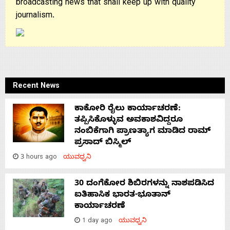
broadcasting news that shall keep up with quality
journalism.
Recent News
ಕಾಕೋರಿ ರೈಲು ಕಾರ್ಯಾಚರಣೆ:
ತಪ್ಪಿಸಿಕೊಳ್ಳುವ ಅವಕಾಶವಿದ್ದರೂ
ನಂಬಿಕೆಗಾಗಿ ಪ್ರಾಣತ್ಯಾಗ ಮಾಡಿದ ರಾಮ್
ಪ್ರಸಾದ್ ಬಿಸ್ಮಿಲ್
3 hours ago
ಯುವಧ್ವನಿ
30 ದಂಗೆಕೋರ ಶಿಬಿರಗಳನ್ನು ನಾಶಪಡಿಸಿದ
ಐತಿಹಾಸಿಕ ಭಾರತ-ಭೂತಾನ್
ಕಾರ್ಯಾಚರಣೆ
1 day ago
ಯುವಧ್ವನಿ