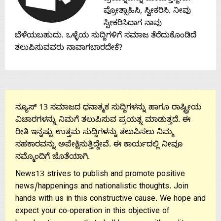
About
ಪ್ರೋತ್ಸಾಹಿಸಿ, ಸ್ವೀಕರಿಸಿ. ನೀವು
ಸ್ವೀಕರಿಸಿದಾಗ ನಾವು
ಬೆಳೆಯಬಹುದು. ಒಳ್ಳೆಯ ಸುದ್ದಿಗಳಿಗೆ ಸಮಾಜ ತೆರೆದುಕೊಂಡಿದೆ
Us
ತಲುಪಿಸುವವರು ನಾವಾಗಬಾರದೇಕೆ?
Advertise
With
ನ್ಯೂಸ್ 13 ಸಮಾಜದ ಧನಾತ್ಮಕ ಸುದ್ದಿಗಳನ್ನು ಹಾಗೂ ರಾಷ್ಟ್ರೀಯ
ವಿಚಾರಗಳನ್ನು ನಿಮಗೆ ತಲುಪಿಸುವ ಪ್ರಯತ್ನ ಮಾಡುತ್ತದೆ. ಈ
s
ರೀತಿ ಇನ್ನಷ್ಟು ಉತ್ತಮ ಸುದ್ದಿಗಳನ್ನು ತಲುಪಿಸಲು ನಿಮ್ಮ
ಸಹಕಾರವನ್ನು ಅಪೇಕ್ಷಿಸುತ್ತಿದ್ದೇವೆ. ಈ ಕಾರ್ಯದಲ್ಲಿ ನೀವೂ
ನಮ್ಮೊಂದಿಗೆ ಜೊತೆಯಾಗಿ.
Contact
News13 strives to publish and promote positive
news/happenings and nationalistic thoughts. Join
Us
hands with us in this constructive cause. We hope and
expect your co-operation in this objective of