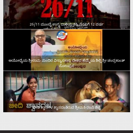
26/11 ಮುಂಬೈ ಉಗ್ರ ದಾಳಿಯ ಕಹಿ ನೆನಪಿಗೆ 12 ವರ್ಷ
ಅಯೋಧ್ಯೆಯ ಶ್ರೀರಾಮ ಮಂದಿರ ವಿನ್ಯಾಸಕಾರ, ದೇಶದ ಹೆಮ್ಮೆಯ ಶಿಲ್ಪಿ ಶ್ರೀ ಚಂದ್ರಕಾಂತ್‌
ಸೋಂಪುರ
ಬೀದಿ ಶ್ವಾನಗಳ ಶ್ವಾಸದಂತಿರುವ ಶ್ರೀಮತಿ ರಜನಿ ಶೆಟ್ಟಿ