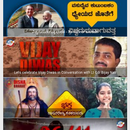
ವಿಶ್ವಗುರುವಾಗುತ್ತ ಭಾರತ – ಶ್ರೀ ಸುನೀಲ್‌ ಕುಲಕರ್ಣಿ
Lets celebrate Vijay Diwas in Conversation with Lt Cdr Bijay Nair
ದಾಸವರೇಣ್ಯ ಕನಕದಾಸರು