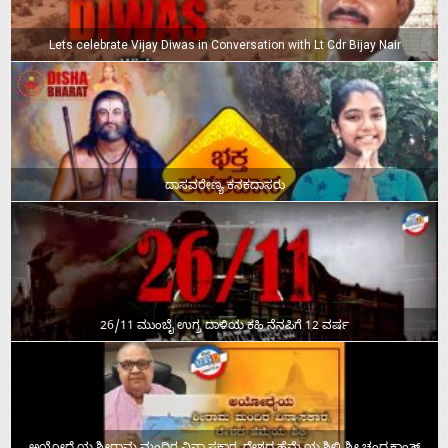
Lets celebrate Vijay Diwas in Conversation with Lt Cdr Bijay Nair
ದಾಸವರೇಣ್ಯ ಕನಕದಾಸರು
26/11 ಮುಂಬೈ ಉಗ್ರ ದಾಳಿಯ ಕಹಿ ನೆನಪಿಗೆ 12 ವರ್ಷ