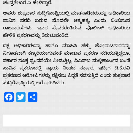
ಚಂದ್ರಶೇಖರ ಎ ಹೇಳಿದ್ದಾರೆ.
ಅವರು ಶುಕ್ರವಾರ ಸುದ್ದಿಗೋಷ್ಟಿಯಲ್ಲಿ ಮಾತನಾಡಿದರು.ದಕ್ಷ ಅಧಿಕಾರಿಯ
ಸಾವಿನ ವರದಿ ಬರುವ ಮೊದಲೇ ಆತ್ಮಹತ್ಯೆ ಎಂದು ಬಿಂಬಿಸುವ
ರಾಜಕಾರಣಿಗಳು, ಇವರ ಸೇವಕರಂತಿರುವ ಪೊಲೀಸ್ ಅಧಿಕಾರಿಯ
ಹೇಳಿಕೆ ಪ್ರಕರಣವನ್ನು ತಿರುಚುವಂತಿದೆ.
ದಕ್ಷ ಅಧಿಕಾರಿಗಳನ್ನು ಹಾಗೂ ಮಾಹಿತಿ ಹಕ್ಕು ಹೋರಾಟಗಾರರನ್ನು
ನಿಗೂಢವಾಗಿ ಕಣ್ಮರೆಯಾಗುವಂತೆ ಮಾಡುವ ಪ್ರಕರಣ ನಡೆಯುತ್ತಿದ್ದರೂ,
ಸರ್ಕಾರ ಸೂಕ್ತ ಸ್ಪಂದನೆಯೇ ನೀಡುತ್ತಿಲ್ಲ. ಪಿಎಸ್‌ಐ ಮಲ್ಲಿಕಾರ್ಜುನ ಬಂಡೆ
ಸಾವಿನ ಪ್ರಕರಣದಲ್ಲಿ ನ್ಯಾಯ ನೀಡದ ಸರ್ಕಾರ, ಇದೀಗ ಡಿ.ಕೆ.ರವಿ
ಪ್ರಕರಣದ ಆರೋಪಿಗಳನ್ನು ರಕ್ಷಿಸಲು ಸಿದ್ಧತೆ ನಡೆಸುತ್ತಿದೆ ಎಂದು ಶುಕ್ರವಾರ
ಸುದ್ದಿಗೋಷ್ಠಿಯಲ್ಲಿ ಆರೋಪಿಸಿದರು.
Facebook
Twitter
Share
Home
About