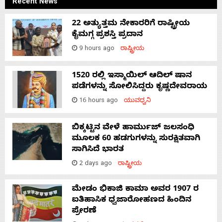
Recent News
22 ಅತ್ಯುತ್ತಮ ನೇಕಾರರಿಗೆ ರಾಷ್ಟ್ರೀಯ
ಕೈಮಗ್ಗ ಪ್ರಶಸ್ತಿ ಪ್ರದಾನ
9 hours ago
ರಾಷ್ಟ್ರೀಯ
1520 ರಲ್ಲಿ ಇಸ್ಮಾಯಿಲ್ ಆದಿಲ್ ಷಾನ
ಪಡೆಗಳನ್ನು ಸೋಲಿಸಿದ್ದರು ಕೃಷ್ಣದೇವರಾಯ
16 hours ago
ಯುವಧ್ವನಿ
ಬಿಕ್ಕಟ್ಟಿನ ವೇಳೆ ಹಾರ್ಮುಜ್ ಜಲಸಂಧಿ
ಮೂಲಕ 60 ಹಡಗುಗಳನ್ನು ಸುರಕ್ಷಿತವಾಗಿ
ಸಾಗಿಸಿದೆ ಭಾರತ
2 days ago
ರಾಷ್ಟ್ರೀಯ
ಮೇಡಂ ಭಿಕಾಜಿ ಕಾಮಾ ಅವರ 1907 ರ
ಐತಿಹಾಸಿಕ ಧ್ವಜಾರೋಹಣದ ಹಿಂದಿನ
ಪ್ರೇರಣೆ