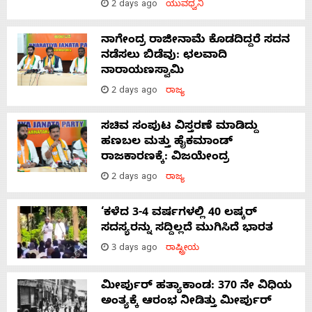
2 days ago
ಯುವಧ್ವನಿ
ನಾಗೇಂದ್ರ ರಾಜೀನಾಮೆ ಕೊಡದಿದ್ದರೆ ಸದನ
ನಡೆಸಲು ಬಿಡೆವು: ಛಲವಾದಿ
ನಾರಾಯಣಸ್ವಾಮಿ
2 days ago
ರಾಜ್ಯ
ಸಚಿವ ಸಂಪುಟ ವಿಸ್ತರಣೆ ಮಾಡಿದ್ದು
ಹಣಬಲ ಮತ್ತು ಹೈಕಮಾಂಡ್
ರಾಜಕಾರಣಕ್ಕೆ: ವಿಜಯೇಂದ್ರ
2 days ago
ರಾಜ್ಯ
‘ಕಳೆದ 3-4 ವರ್ಷಗಳಲ್ಲಿ 40 ಲಷ್ಕರ್
ಸದಸ್ಯರನ್ನು ಸದ್ದಿಲ್ಲದೆ ಮುಗಿಸಿದೆ ಭಾರತ
3 days ago
ರಾಷ್ಟ್ರೀಯ
ಮೀರ್ಪುರ್ ಹತ್ಯಾಕಾಂಡ: 370 ನೇ ವಿಧಿಯ
ಅಂತ್ಯಕ್ಕೆ ಆರಂಭ ನೀಡಿತ್ತು ಮೀರ್ಪುರ್