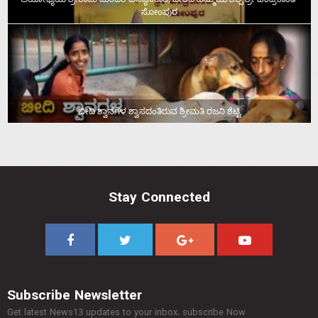
ಅಯೋಧ್ಯೆಯ ಶ್ರೀರಾಮ ಮಂದಿರ ವಿನ್ಯಾಸಕಾರ, ದೇಶದ ಹೆಮ್ಮೆಯ ಶಿಲ್ಪಿ ಶ್ರೀ ಚಂದ್ರಕಾಂತ್‌
ಸೋಂಪುರ
ಬೀದಿ ಶ್ವಾನಗಳ ಶ್ವಾಸದಂತಿರುವ ಶ್ರೀಮತಿ ರಜನಿ ಶೆಟ್ಟಿ
Stay Connected
Subscribe Newsletter
Get latest News13 updates to your inbox. subscribe Now