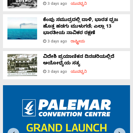
3 days ago
ಯುವಧ್ವನಿ
ಕೆಂಪು ಸಮುದ್ರದಲ್ಲಿ ದಾಳಿ, ಭಾರತ ಧ್ವಜ
ಹೊತ್ತ ಹಡಗು ಮುಳುಗಡೆ; ಎಲ್ಲಾ 13
ಭಾರತೀಯ ನಾವಿಕರ ರಕ್ಷಣೆ
3 days ago
ರಾಷ್ಟ್ರೀಯ
ವಿದೇಶಿ ಪ್ರಯಾಣಿಕನ ದಿನಚರಿಯಲ್ಲಿದೆ
ಅಯೋಧ್ಯೆಯ ಸತ್ಯ
3 days ago
ಯುವಧ್ವನಿ