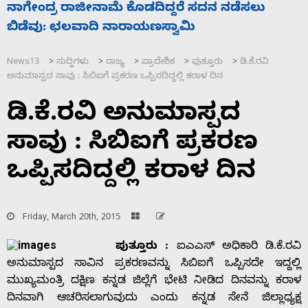
ನಾಗೇಂದ್ರ ರಾಜೀನಾಮೆ ಕೊಡದಿದ್ದರೆ ಸದನ ನಡೆಸಲು
ಸ
ಬಿಡೆವು: ಛಲವಾದಿ ನಾರಾಯಣಸ್ವಾಮಿ
ಹ
News13
ಸುದ್ದಿಗಳು
ರಾಜ್ಯ
ಪ್ರಾದೇಶಿಕ
ಪುತ್ತೂರು
ಡಿ.ಕೆ.ರವಿ
>
>
>
>
>
ಅನುಮಾಸ್ಪದ ಸಾವು : ಸಿಬಿಐಗೆ ಪ್ರಕರಣ ಒಪ್ಪಿಸದಿದ್ದಲ್ಲಿ ಕರಾಳ ದಿನ
ಡಿ.ಕೆ.ರವಿ ಅನುಮಾಸ್ಪದ
ಸಾವು : ಸಿಬಿಐಗೆ ಪ್ರಕರಣ
ಒಪ್ಪಿಸದಿದ್ದಲ್ಲಿ ಕರಾಳ ದಿನ
Friday, March 20th, 2015
ಪುತ್ತೂರು :
ಐಎಎಸ್ ಅಧಿಕಾರಿ ಡಿ.ಕೆ.ರವಿ
ಅನುಮಾಸ್ಪದ ಸಾವಿನ ಪ್ರಕರಣವನ್ನು ಸಿಬಿಐಗೆ ಒಪ್ಪಿಸದೇ ಇದ್ದಲ್ಲಿ
ಮುಖ್ಯಮಂತ್ರಿ ದಕ್ಷಿಣ ಕನ್ನಡ ಜಿಲ್ಲೆಗೆ ಭೇಟಿ ನೀಡಿದ ದಿನವನ್ನು ಕರಾಳ
ದಿನವಾಗಿ ಆಚರಿಸಲಾಗುವುದು ಎಂದು ಕನ್ನಡ ಸೇನೆ ಜಿಲ್ಲಾಧ್ಯಕ್ಷ