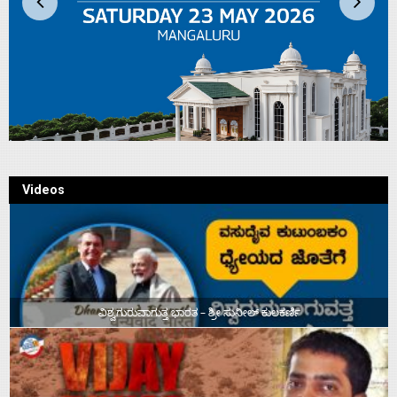
Videos
ವಿಶ್ವಗುರುವಾಗುತ್ತ ಭಾರತ – ಶ್ರೀ ಸುನೀಲ್‌ ಕುಲಕರ್ಣಿ