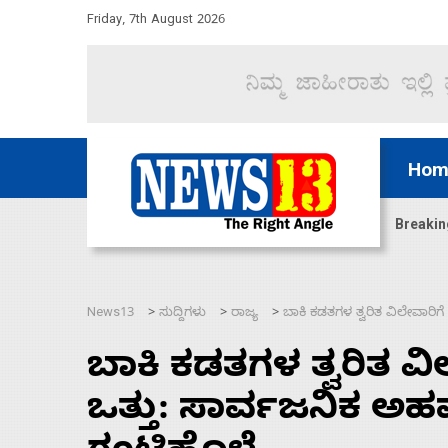
Friday, 7th August 2026
Hom
ದ್ದರೆ ಸದನ ನಡೆಸಲು ಬಿಡೆವು: ಛಲವಾದಿ ನಾರಾಯಣಸ್ವಾಮಿ
Breakin
News13
ಸುದ್ದಿಗಳು
ರಾಜ್ಯ
ಬಾಕಿ ಕಡತಗಳ ತ್ವರಿತ ವಿಲೇವಾರಿಗ
>
>
>
ಬಾಕಿ ಕಡತಗಳ ತ್ವರಿತ ವಿ
ಒತ್ತು: ಸಾರ್ವಜನಿಕ ಅಹ