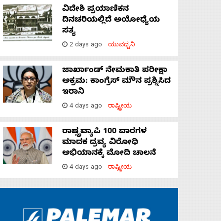
ವಿದೇಶಿ ಪ್ರಯಾಣಿಕನ
ದಿನಚರಿಯಲ್ಲಿದೆ ಅಯೋಧ್ಯೆಯ
ಸತ್ಯ
2 days ago
ಯುವಧ್ವನಿ
ಜಾರ್ಖಾಂಡ್‌ ನೇಮಕಾತಿ ಪರೀಕ್ಷಾ
ಅಕ್ರಮ: ಕಾಂಗ್ರೆಸ್‌ ಮೌನ ಪ್ರಶ್ನಿಸಿದ
ಇರಾನಿ
4 days ago
ರಾಷ್ಟ್ರೀಯ
ರಾಷ್ಟ್ರವ್ಯಾಪಿ 100 ವಾರಗಳ
ಮಾದಕ ದ್ರವ್ಯ ವಿರೋಧಿ
ಅಭಿಯಾನಕ್ಕೆ ಮೋದಿ ಚಾಲನೆ
4 days ago
ರಾಷ್ಟ್ರೀಯ