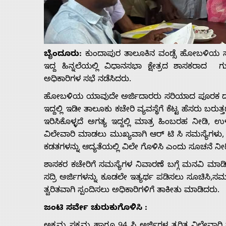
Us
Advertise
ಬೈಂದೂರು:
ಕುಂದಾಪುರ ತಾಲೂಕಿನ ವಂಡ್ಸೆ ಹೋಬಳಿಯ ಸಾರ
ಇದ್ದ ಹಿನ್ನಲೆಯಲ್ಲಿ ವಿಧಾನಸಭಾ ಕ್ಷೇತ್ರದ ಶಾಸಕರ
With
ಅಧಿಕಾರಿಗಳ ಸಭೆ ನಡೆಸಿದರು.
ಹೋಬಳಿಯ ಯಾವುದೇ ಅರ್ಜಿದಾರರು ಸರಿಯಾದ ಪೂರಕ ದಾಖ
s
ಇದ್ದಲ್ಲಿ ಇಡೀ ತಾಲೂಕು ಕಚೇರಿ ವ್ಯವಸ್ಥೆಗೆ ಕೆಟ್ಟ ಹೆಸರು ಬರ
ಇರಿಸಿಕೊಳ್ಳದೆ ಅಗತ್ಯ ಇದ್ದಲ್ಲಿ ಮಾತ್ರ ಹಿಂಬರಹ ನೀಡಿ, 
ವಿಲೇವಾರಿ ಮಾಡಲು ಮುಖ್ಯವಾಗಿ ಆರ್ ಟಿ ಸಿ ಸಮಸ್ಯೆಗಳು,
Contact
ಕಡತಗಳನ್ನು ಆದ್ಯತೆಯಲ್ಲಿ ವಿಲೇ ಗೊಳಿಸಿ ಎಂದು ಸೂಚನೆ ನೀ
ಶಾಸಕರ ಕಚೇರಿಗೆ ಸಮಸ್ಯೆಗಳ ನಿವಾರಣೆ ಬಗ್ಗೆ ಮನವಿ ಮಾ
Us
ಸದ್ರಿ ಅರ್ಜಿಗಳನ್ನು ಕೂಡಲೇ ಇತ್ಯರ್ಥ ಪಡಿಸಲು ಸೂಚಿಸ
ತ್ವರಿತವಾಗಿ ಸ್ಪಂದಿಸಲು ಅಧಿಕಾರಿಗಳಿಗೆ ತಾಕೀತು ಮಾಡಿದರು.
ಜಂಟಿ ಸರ್ವೇ ಚುರುಕುಗೊಳಿಸಿ :