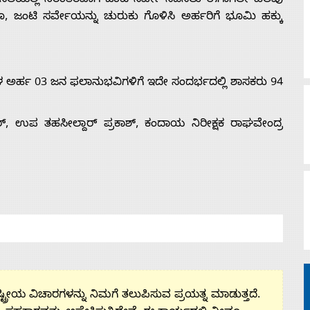
ಿ ನೆಲೆಯಲ್ಲಿ ನಿರಂತರವಾಗಿ ಜಂಟಿ ಸರ್ವೇ ನಡೆಸಲು ಈಗಾಗಲೇ ಹಲವು
ಿದ್ದರೂ, ಜಂಟಿ ಸರ್ವೇಯನ್ನು ಚುರುಕು ಗೊಳಿಸಿ ಅರ್ಹರಿಗೆ ಭೂಮಿ ಹಕ್ಕು
 ಅರ್ಹ 03 ಜನ ಫಲಾನುಭವಿಗಳಿಗೆ ಇದೇ ಸಂದರ್ಭದಲ್ಲಿ ಶಾಸಕರು 94
ರ್, ಉಪ ತಹಸೀಲ್ದಾರ್ ಪ್ರಕಾಶ್, ಕಂದಾಯ ನಿರೀಕ್ಷಕ ರಾಘವೇಂದ್ರ
ಟ್ರೀಯ ವಿಚಾರಗಳನ್ನು ನಿಮಗೆ ತಲುಪಿಸುವ ಪ್ರಯತ್ನ ಮಾಡುತ್ತದೆ.