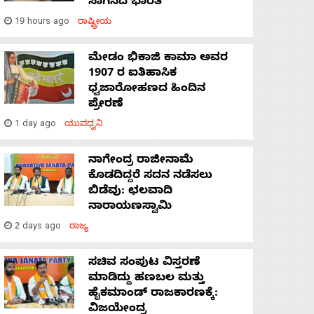
ಸಾಗಿಸಿದೆ ಭಾರತ
19 hours ago
ರಾಷ್ಟ್ರೀಯ
ಮೇಡಂ ಭಿಕಾಜಿ ಕಾಮಾ ಅವರ
1907 ರ ಐತಿಹಾಸಿಕ
ಧ್ವಜಾರೋಹಣದ ಹಿಂದಿನ
ಪ್ರೇರಣೆ
1 day ago
ಯುವಧ್ವನಿ
ನಾಗೇಂದ್ರ ರಾಜೀನಾಮೆ
ಕೊಡದಿದ್ದರೆ ಸದನ ನಡೆಸಲು
ಬಿಡೆವು: ಛಲವಾದಿ
ನಾರಾಯಣಸ್ವಾಮಿ
2 days ago
ರಾಜ್ಯ
ಸಚಿವ ಸಂಪುಟ ವಿಸ್ತರಣೆ
ಮಾಡಿದ್ದು ಹಣಬಲ ಮತ್ತು
ಹೈಕಮಾಂಡ್ ರಾಜಕಾರಣಕ್ಕೆ:
ವಿಜಯೇಂದ್ರ