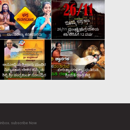
26/11 ಮುಂಬೈ ಉಗ್ರ ದಾಳಿಯ
ದಾಸವರೇಣ್ಯ ಕನಕದಾಸರು
ಕಹಿ ನೆನಪಿಗೆ 12 ವರ್ಷ
ಅಯೋಧ್ಯೆಯ ಶ್ರೀರಾಮ ಮಂದಿರ
ವಿನ್ಯಾಸಕಾರ, ದೇಶದ ಹೆಮ್ಮೆಯ
ಬೀದಿ ಶ್ವಾನಗಳ ಶ್ವಾಸದಂತಿರುವ
ಶಿಲ್ಪಿ ಶ್ರೀ ಚಂದ್ರಕಾಂತ್‌ ಸೋಂಪುರ
ಶ್ರೀಮತಿ ರಜನಿ ಶೆಟ್ಟಿ
 inbox. subscribe Now