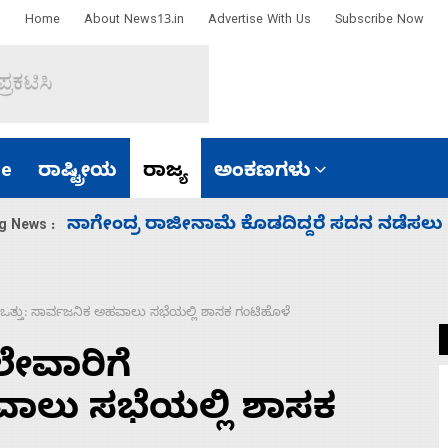
Home
About News13.in
Advertise With Us
Subscribe Now
e
ರಾಷ್ಟ್ರೀಯ
ರಾಜ್ಯ
ಅಂಕಣಗಳು
ಸಚಿವ ಸಂಪುಟ ವಿಸ್ತರಣೆ ಮಾಡಿದ್ದು ಹಣಬಲ ಮತ್ತು 
g News :
ೆ ಒತ್ತು: ಸಾರ್ವಜನಿಕ ಅಹವಾಲು ಸಭೆಯಲ್ಲಿ ಶಾಸಕ ಗಂಟಿಹೊಳೆ
ಲೇವಾರಿಗೆ
ವಾಲು ಸಭೆಯಲ್ಲಿ ಶಾಸಕ