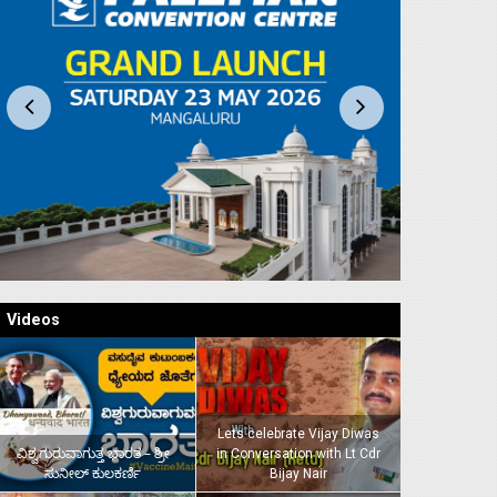
Videos
Lets celebrate Vijay Diwas
ವಿಶ್ವಗುರುವಾಗುತ್ತ ಭಾರತ – ಶ್ರೀ
in Conversation with Lt Cdr
ಸುನೀಲ್‌ ಕುಲಕರ್ಣಿ
Bijay Nair