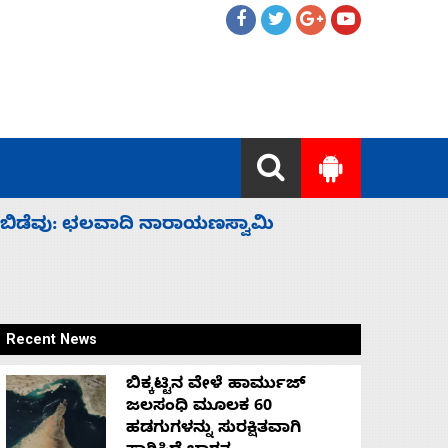
ಹೈಕಮಾಂಡ್ ರಾಜಕಾರಣಕ್ಕೆ: ವಿಜಯೇಂದ್ರ
‘ಕಳೆದ 3-4 
Recent News
ಬಿಕ್ಕಟ್ಟಿನ ವೇಳೆ ಹಾರ್ಮುಜ್
ಜಲಸಂಧಿ ಮೂಲಕ 60
ಹಡಗುಗಳನ್ನು ಸುರಕ್ಷಿತವಾಗಿ