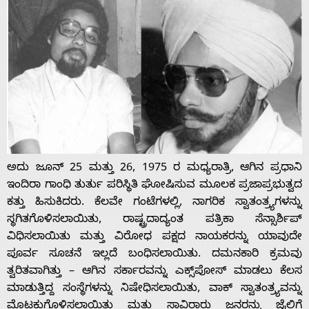
ಅದು ಜೂನ್ 25 ಮತ್ತು 26, 1975 ರ ಮಧ್ಯರಾತ್ರಿ, ಆಗಿನ ಪ್ರಧಾನಿ
ಇಂದಿರಾ ಗಾಂಧಿ ತುರ್ತು ಪರಿಸ್ಥಿತಿ ಘೋಷಿಸುವ ಮೂಲಕ ಪ್ರಜಾಪ್ರಭುತ್ವದ
ಕತ್ತು ಹಿಸುಕಿದರು. ಕೆಲವೇ ಗಂಟೆಗಳಲ್ಲಿ, ನಾಗರಿಕ ಸ್ವಾತಂತ್ರ್ಯಗಳನ್ನು
ಸ್ಥಗಿತಗೊಳಿಸಲಾಯಿತು, ರಾಷ್ಟ್ರದಾದ್ಯಂತ ಪತ್ರಿಕಾ ಸೆನ್ಸಾರ್ಶಿಪ್
ವಿಧಿಸಲಾಯಿತು ಮತ್ತು ವಿರೋಧ ಪಕ್ಷದ ನಾಯಕರನ್ನು ಯಾವುದೇ
ಪೂರ್ವ ಸೂಚನೆ ಇಲ್ಲದೆ ಬಂಧಿಸಲಾಯಿತು. ದಮನಕಾರಿ ಕ್ರಮವು
ತ್ವರಿತವಾಗಿತ್ತು – ಆಗಿನ ಸರ್ಕಾರವನ್ನು ಎಕ್ಸ್‌ಪೋಸ್‌ ಮಾಡಲು ಕೆಲಸ
ಮಾಡುತ್ತಿದ್ದ ಸಂಸ್ಥೆಗಳನ್ನು ನಿಷೇಧಿಸಲಾಯಿತು, ವಾಕ್ ಸ್ವಾತಂತ್ರ್ಯವನ್ನು
ಮೊಟಕುಗೊಳಿಸಲಾಯಿತು ಮತ್ತು ಸಾವಿರಾರು ಜನರನ್ನು ಜೈಲಿಗೆ