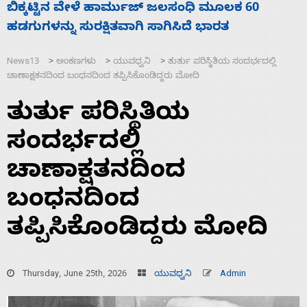
ನಾಗೇಂದ್ರ ರಾಜೀನಾಮೆ ಕೊಡದಿದ್ದರೆ ಸದನ ನಡೆಸಲು
ಸ
ಬಿಡೆವು: ಛಲವಾದಿ ನಾರಾಯಣಸ್ವಾಮಿ
ಹ
News13
ಅಂಕಣಗಳು
ಯುವಧ್ವನಿ
ತುರ್ತು ಪರಿಸ್ಥಿತಿಯ ಸಂದರ್ಭದಲ್ಲಿ
>
>
>
ಚಾಣಾಕ್ಷತನದಿಂದ ಬಂಧನದಿಂದ ತಪ್ಪಿಸಿಕೊಂಡಿದ್ದರು ಮೋದಿ
ತುರ್ತು ಪರಿಸ್ಥಿತಿಯ
ಸಂದರ್ಭದಲ್ಲಿ
ಚಾಣಾಕ್ಷತನದಿಂದ
ಬಂಧನದಿಂದ
ತಪ್ಪಿಸಿಕೊಂಡಿದ್ದರು ಮೋದಿ
Thursday, June 25th, 2026
ಯುವಧ್ವನಿ
Admin