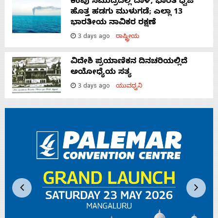
ಕೆಂಪು ಸಮುದ್ರದಲ್ಲಿ ದಾಳಿ, ಭಾರತ ಧ್ವಜ
ಹೊತ್ತ ಹಡಗು ಮುಳುಗಡೆ; ಎಲ್ಲಾ 13
ಭಾರತೀಯ ನಾವಿಕರ ರಕ್ಷಣೆ
3 days ago
ರಾಷ್ಟ್ರೀಯ
ವಿದೇಶಿ ಪ್ರಯಾಣಿಕನ ದಿನಚರಿಯಲ್ಲಿದೆ
ಅಯೋಧ್ಯೆಯ ಸತ್ಯ
3 days ago
ಯುವಧ್ವನಿ