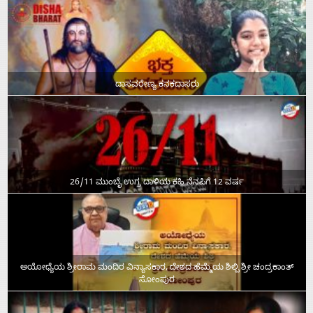
ದಾಸವರೇಣ್ಯ ಕನಕದಾಸರು
26/11 ಮುಂಬೈ ಉಗ್ರ ದಾಳಿಯ ಕಹಿ ನೆನಪಿಗೆ 12 ವರ್ಷ
ಅಯೋಧ್ಯೆಯ ಶ್ರೀರಾಮ ಮಂದಿರ ವಿನ್ಯಾಸಕಾರ, ದೇಶದ ಹೆಮ್ಮೆಯ ಶಿಲ್ಪಿ ಶ್ರೀ ಚಂದ್ರಕಾಂತ್‌
ಸೋಂಪುರ