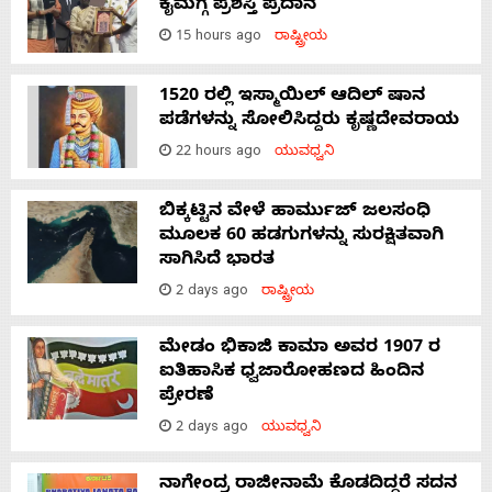
ಕೈಮಗ್ಗ ಪ್ರಶಸ್ತಿ ಪ್ರದಾನ
15 hours ago
ರಾಷ್ಟ್ರೀಯ
1520 ರಲ್ಲಿ ಇಸ್ಮಾಯಿಲ್ ಆದಿಲ್ ಷಾನ
ಪಡೆಗಳನ್ನು ಸೋಲಿಸಿದ್ದರು ಕೃಷ್ಣದೇವರಾಯ
22 hours ago
ಯುವಧ್ವನಿ
ಬಿಕ್ಕಟ್ಟಿನ ವೇಳೆ ಹಾರ್ಮುಜ್ ಜಲಸಂಧಿ
ಮೂಲಕ 60 ಹಡಗುಗಳನ್ನು ಸುರಕ್ಷಿತವಾಗಿ
ಸಾಗಿಸಿದೆ ಭಾರತ
2 days ago
ರಾಷ್ಟ್ರೀಯ
ಮೇಡಂ ಭಿಕಾಜಿ ಕಾಮಾ ಅವರ 1907 ರ
ಐತಿಹಾಸಿಕ ಧ್ವಜಾರೋಹಣದ ಹಿಂದಿನ
ಪ್ರೇರಣೆ
2 days ago
ಯುವಧ್ವನಿ
ನಾಗೇಂದ್ರ ರಾಜೀನಾಮೆ ಕೊಡದಿದ್ದರೆ ಸದನ