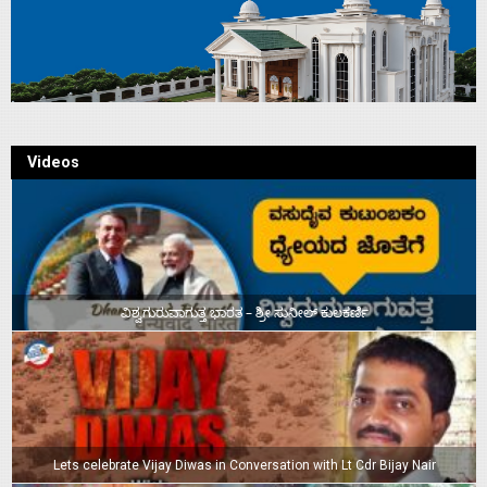
Videos
ವಿಶ್ವಗುರುವಾಗುತ್ತ ಭಾರತ – ಶ್ರೀ ಸುನೀಲ್‌ ಕುಲಕರ್ಣಿ
Lets celebrate Vijay Diwas in Conversation with Lt Cdr Bijay Nair