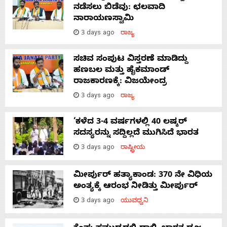
ನಡೆಸಲು ಬಿಡೆವು: ಛಲವಾದಿ
ನಾರಾಯಣಸ್ವಾಮಿ
3 days ago
ರಾಜ್ಯ
ಸಚಿವ ಸಂಪುಟ ವಿಸ್ತರಣೆ ಮಾಡಿದ್ದು
ಹಣಬಲ ಮತ್ತು ಹೈಕಮಾಂಡ್
ರಾಜಕಾರಣಕ್ಕೆ: ವಿಜಯೇಂದ್ರ
3 days ago
ರಾಜ್ಯ
‘ಕಳೆದ 3-4 ವರ್ಷಗಳಲ್ಲಿ 40 ಲಷ್ಕರ್
ಸದಸ್ಯರನ್ನು ಸದ್ದಿಲ್ಲದೆ ಮುಗಿಸಿದೆ ಭಾರತ
3 days ago
ರಾಷ್ಟ್ರೀಯ
ಮೀರ್ಪುರ್ ಹತ್ಯಾಕಾಂಡ: 370 ನೇ ವಿಧಿಯ
ಅಂತ್ಯಕ್ಕೆ ಆರಂಭ ನೀಡಿತ್ತು ಮೀರ್ಪುರ್
3 days ago
ಯುವಧ್ವನಿ