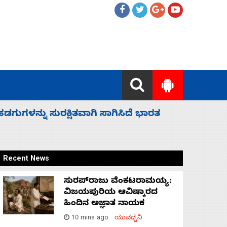
 ಬಿಡೆವು: ಛಲವಾದಿ ನಾರಾಯಣಸ್ವಾಮಿ
ಸಚಿವ ಸಂಪು
Recent News
ಸುರಪ್‌ರಾಜು ವೆಂಕಟರಾಮಯ್ಯ:
ವಿಜಯಪುರಿಯ ಆವಿಷ್ಕಾರದ
ಹಿಂದಿನ ಅಜ್ಞಾತ ನಾಯಕ
10 mins ago
ಯುವಧ್ವನಿ