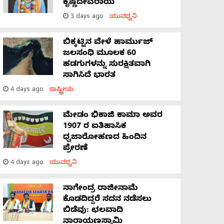
ಕೃಷ್ಣದೇವರಾಯ
3 days ago
ಯುವಧ್ವನಿ
ಬಿಕ್ಕಟ್ಟಿನ ವೇಳೆ ಹಾರ್ಮುಜ್
ಜಲಸಂಧಿ ಮೂಲಕ 60
ಹಡಗುಗಳನ್ನು ಸುರಕ್ಷಿತವಾಗಿ
ಸಾಗಿಸಿದೆ ಭಾರತ
4 days ago
ರಾಷ್ಟ್ರೀಯ
ಮೇಡಂ ಭಿಕಾಜಿ ಕಾಮಾ ಅವರ
1907 ರ ಐತಿಹಾಸಿಕ
ಧ್ವಜಾರೋಹಣದ ಹಿಂದಿನ
ಪ್ರೇರಣೆ
4 days ago
ಯುವಧ್ವನಿ
ನಾಗೇಂದ್ರ ರಾಜೀನಾಮೆ
ಕೊಡದಿದ್ದರೆ ಸದನ ನಡೆಸಲು
ಬಿಡೆವು: ಛಲವಾದಿ
ನಾರಾಯಣಸ್ವಾಮಿ