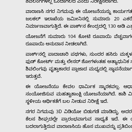
Us
ಶಿವಲಿಂಗಗಳಲ್ಲಿ ಒಂದಾಗಲಿದೆ ಎಂದು ನಿರೀಕ್ಷಿಸಲಾಗಿದೆ.
ವಾರಾಣಸಿ ನಗರ ನಿಗಮವು ಈ ಯೋಜನೆಯನ್ನು ಕಾರ್ಯಗತ ಮಾ
ಜಲಕಲ್ ಇಲಾಖೆಯ ಜಮೀನಿನಲ್ಲಿ ಸುಮಾರು 20 ಎಕರೆ ವಿಸ್
Advertise
ನಿರ್ಮಾಣವಾಗುತ್ತಿದೆ. ಈ ಪಾರ್ಕ್‌ನ ಕೇಂದ್ರದಲ್ಲಿ 130 ಅಡಿ ಎತ್
ಯೋಜನೆಗೆ ಸುಮಾರು 104 ಕೋಟಿ ರೂಪಾಯಿ ವೆಚ್ಚವಾಗಲಿ
With
ರೂಪಾಯಿ ಅನುದಾನ ನೀಡಲಾಗಿದೆ.
ಪಾರ್ಕ್‌ನಲ್ಲಿ ಪಾದಾಚಾರಿ ಪಥಗಳು, ಸುಂದರ ಹಸಿರು ಮಕ್
s
ಫುಡ್ ಕೋರ್ಟ್ ಮತ್ತು ಲೇಸರ್ ಶೋಗಳಂತಹ ಅತ್ಯಾಧುನಿಕ ಸೌಲ
ಶಿವಲಿಂಗವು ವೃತ್ತಾಕಾರದ ಪ್ಲಾಜಾದ ಮಧ್ಯದಲ್ಲಿ ಸ್ಥಾಪನೆ
ಇರುತ್ತವೆ.
Contact
ಈ ಯೋಜನೆಯು ಕೇವಲ ಧಾರ್ಮಿಕ ಸ್ಮಾರಕವಲ್ಲ. ಆಧ್ಯಾತ್ಮಿ
Us
ಸಂಯೋಜಿಸುವ ಮಹತ್ವಾಕಾಂಕ್ಷಿ ಯೋಜನೆಯಾಗಿದೆ. ಕಾಶಿ ವಿಶ್
ಸ್ಥಳೀಯ ಆರ್ಥಿಕತೆಗೆ ಬಲ ನೀಡುವ ನಿರೀಕ್ಷೆ ಇದೆ.
ನಗರ ನಿಗಮವು 3D ವಿಡಿಯೋ ಬಿಡುಗಡೆ ಮಾಡಿದ್ದು, ಅದರಲ್ಲಿ
ಕೆಲಸ ಶೀಘ್ರದಲ್ಲೇ ಪ್ರಾರಂಭವಾಗುವ ಸಾಧ್ಯತೆ ಇದೆ
ಬದಲಾಗುತ್ತಿರುವ ವಾರಾಣಸಿಯ ಹೊಸ ಮುಖವನ್ನು ಪ್ರತಿಬಿಂಬಿಸ