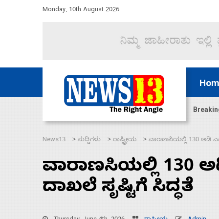
Monday, 10th August 2026
Hom
ಜಲಸಂಧಿ ಮೂಲಕ 60 ಹಡಗುಗಳನ್ನು ಸುರಕ್ಷಿತವಾಗಿ ಸಾಗಿಸಿದೆ ಭ
Breakin
News13
ಸುದ್ದಿಗಳು
ರಾಷ್ಟ್ರೀಯ
ವಾರಾಣಸಿಯಲ್ಲಿ 130 ಅಡಿ ಎತ್ತರ
>
>
>
ವಾರಾಣಸಿಯಲ್ಲಿ 130 ಅಡ
ದಾಖಲೆ ಸೃಷ್ಟಿಗೆ ಸಿದ್ಧತೆ