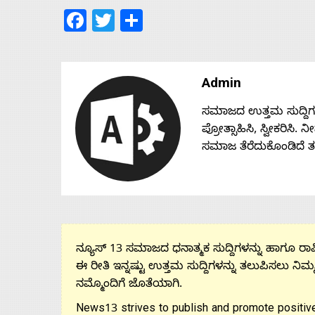
Facebook
Twitter
Share
Admin
ಸಮಾಜದ ಉತ್ತಮ ಸುದ್ದಿಗಳನ್
ಪ್ರೋತ್ಸಾಹಿಸಿ, ಸ್ವೀಕರಿಸಿ.
ಸಮಾಜ ತೆರೆದುಕೊಂಡಿದೆ 
ನ್ಯೂಸ್ 13 ಸಮಾಜದ ಧನಾತ್ಮಕ ಸುದ್ದಿಗಳನ್ನು ಹಾಗೂ ರಾಷ್
ಈ ರೀತಿ ಇನ್ನಷ್ಟು ಉತ್ತಮ ಸುದ್ದಿಗಳನ್ನು ತಲುಪಿಸಲು ನಿಮ್
ನಮ್ಮೊಂದಿಗೆ ಜೊತೆಯಾಗಿ.
News13 strives to publish and promote positive