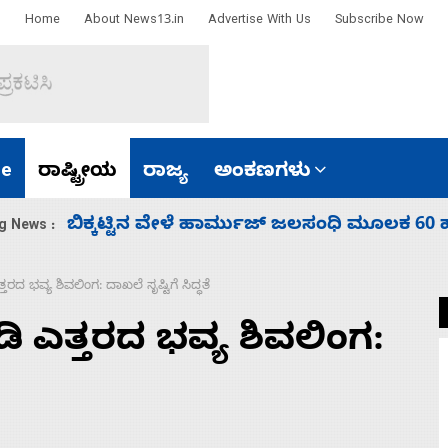
Home
About News13.in
Advertise With Us
Subscribe Now
e
ರಾಷ್ಟ್ರೀಯ
ರಾಜ್ಯ
ಅಂಕಣಗಳು
ಾರತ
ನಾಗೇಂದ್ರ ರಾಜೀನಾಮೆ ಕೊಡದಿದ್ದರೆ ಸದನ ನಡೆಸಲು
g News :
ದ ಭವ್ಯ ಶಿವಲಿಂಗ: ದಾಖಲೆ ಸೃಷ್ಟಿಗೆ ಸಿದ್ಧತೆ
ಿ ಎತ್ತರದ ಭವ್ಯ ಶಿವಲಿಂಗ: