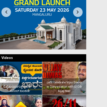
Videos
Lets celebrate Vijay Diwas
ವಿಶ್ವಗುರುವಾಗುತ್ತ ಭಾರತ – ಶ್ರೀ
in Conversation with Lt Cdr
ಸುನೀಲ್‌ ಕುಲಕರ್ಣಿ
Bijay Nair