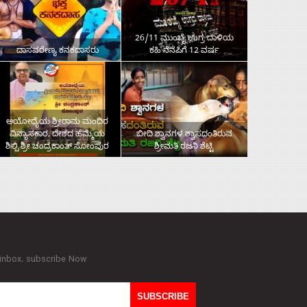
26/11 ಮುಂಬೈ ಉಗ್ರ ದಾಳಿಯ
ದಾಸವರೇಣ್ಯ ಕನಕದಾಸರು
ಕಹಿ ನೆನಪಿಗೆ 12 ವರ್ಷ
ಅಯೋಧ್ಯೆಯ ಶ್ರೀರಾಮ ಮಂದಿರ
ವಿನ್ಯಾಸಕಾರ, ದೇಶದ ಹೆಮ್ಮೆಯ
ಬೀದಿ ಶ್ವಾನಗಳ ಶ್ವಾಸದಂತಿರುವ
ಶಿಲ್ಪಿ ಶ್ರೀ ಚಂದ್ರಕಾಂತ್‌ ಸೋಂಪುರ
ಶ್ರೀಮತಿ ರಜನಿ ಶೆಟ್ಟಿ
 inbox. subscribe Now