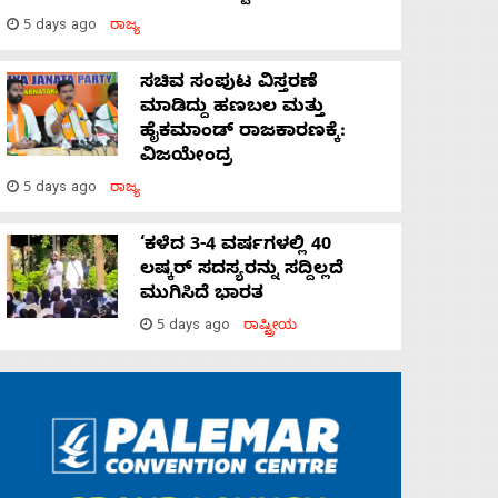
5 days ago
ರಾಜ್ಯ
ಸಚಿವ ಸಂಪುಟ ವಿಸ್ತರಣೆ
ಮಾಡಿದ್ದು ಹಣಬಲ ಮತ್ತು
ಹೈಕಮಾಂಡ್ ರಾಜಕಾರಣಕ್ಕೆ:
ವಿಜಯೇಂದ್ರ
5 days ago
ರಾಜ್ಯ
‘ಕಳೆದ 3-4 ವರ್ಷಗಳಲ್ಲಿ 40
ಲಷ್ಕರ್ ಸದಸ್ಯರನ್ನು ಸದ್ದಿಲ್ಲದೆ
ಮುಗಿಸಿದೆ ಭಾರತ
5 days ago
ರಾಷ್ಟ್ರೀಯ