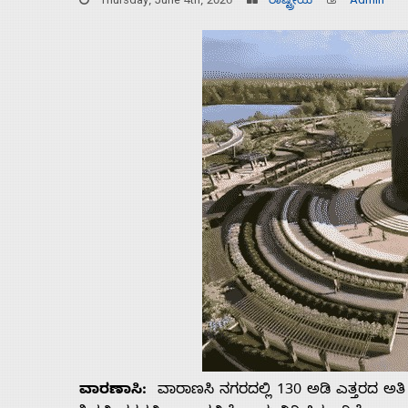
Thursday, June 4th, 2026
ರಾಷ್ಟ್ರೀಯ
Admin
Home
About
ವಾರಣಾಸಿ:
ವಾರಾಣಸಿ ನಗರದಲ್ಲಿ 130 ಅಡಿ ಎತ್ತರದ ಅತಿ 