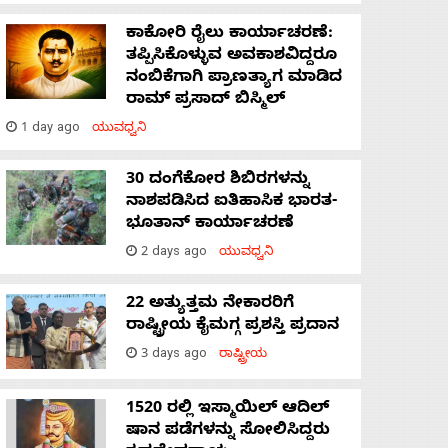
ಕಾಕೋರಿ ರೈಲು ಕಾರ್ಯಾಚರಣೆ:
ತಪ್ಪಿಸಿಕೊಳ್ಳುವ ಅವಕಾಶವಿದ್ದರೂ
ನಂಬಿಕೆಗಾಗಿ ಪ್ರಾಣತ್ಯಾಗ ಮಾಡಿದ
ರಾಮ್ ಪ್ರಸಾದ್ ಬಿಸ್ಮಿಲ್
1 day ago
ಯುವಧ್ವನಿ
30 ದಂಗೆಕೋರ ಶಿಬಿರಗಳನ್ನು
ನಾಶಪಡಿಸಿದ ಐತಿಹಾಸಿಕ ಭಾರತ-
ಭೂತಾನ್ ಕಾರ್ಯಾಚರಣೆ
2 days ago
ಯುವಧ್ವನಿ
22 ಅತ್ಯುತ್ತಮ ನೇಕಾರರಿಗೆ
ರಾಷ್ಟ್ರೀಯ ಕೈಮಗ್ಗ ಪ್ರಶಸ್ತಿ ಪ್ರದಾನ
3 days ago
ರಾಷ್ಟ್ರೀಯ
1520 ರಲ್ಲಿ ಇಸ್ಮಾಯಿಲ್ ಆದಿಲ್
ಷಾನ ಪಡೆಗಳನ್ನು ಸೋಲಿಸಿದ್ದರು