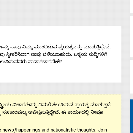
ನು ನಾವು ನಿಮ್ಮ ಮುಂದಿಡುವ ಪ್ರಯತ್ನವನ್ನು ಮಾಡುತ್ತಿದ್ದೇವೆ.
 ನೀವು ಸ್ವೀಕರಿಸಿದಾಗ ನಾವು ಬೆಳೆಯಬಹುದು. ಒಳ್ಳೆಯ ಸುದ್ದಿಗಳಿಗೆ
ತಲುಪಿಸುವವರು ನಾವಾಗಬಾರದೇಕೆ?
ಟ್ರೀಯ ವಿಚಾರಗಳನ್ನು ನಿಮಗೆ ತಲುಪಿಸುವ ಪ್ರಯತ್ನ ಮಾಡುತ್ತದೆ.
ಮ ಸಹಕಾರವನ್ನು ಅಪೇಕ್ಷಿಸುತ್ತಿದ್ದೇವೆ. ಈ ಕಾರ್ಯದಲ್ಲಿ ನೀವೂ
 news/happenings and nationalistic thoughts. Join