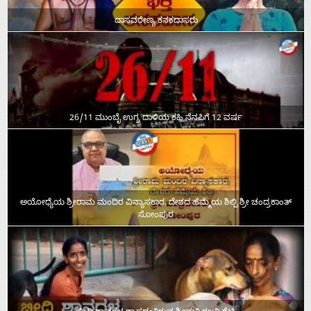
ದಾಸವರೇಣ್ಯ ಕನಕದಾಸರು
26/11 ಮುಂಬೈ ಉಗ್ರ ದಾಳಿಯ ಕಹಿ ನೆನಪಿಗೆ 12 ವರ್ಷ
ಅಯೋಧ್ಯೆಯ ಶ್ರೀರಾಮ ಮಂದಿರ ವಿನ್ಯಾಸಕಾರ, ದೇಶದ ಹೆಮ್ಮೆಯ ಶಿಲ್ಪಿ ಶ್ರೀ ಚಂದ್ರಕಾಂತ್‌
ಸೋಂಪುರ