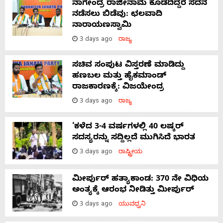
ನಾಗೇಂದ್ರ ರಾಜೀನಾಮೆ ಕೊಡದಿದ್ದರೆ ಸದನ
ನಡೆಸಲು ಬಿಡೆವು: ಛಲವಾದಿ
ನಾರಾಯಣಸ್ವಾಮಿ
3 days ago
ರಾಜ್ಯ
ಸಚಿವ ಸಂಪುಟ ವಿಸ್ತರಣೆ ಮಾಡಿದ್ದು
ಹಣಬಲ ಮತ್ತು ಹೈಕಮಾಂಡ್
ರಾಜಕಾರಣಕ್ಕೆ: ವಿಜಯೇಂದ್ರ
3 days ago
ರಾಜ್ಯ
‘ಕಳೆದ 3-4 ವರ್ಷಗಳಲ್ಲಿ 40 ಲಷ್ಕರ್
ಸದಸ್ಯರನ್ನು ಸದ್ದಿಲ್ಲದೆ ಮುಗಿಸಿದೆ ಭಾರತ
3 days ago
ರಾಷ್ಟ್ರೀಯ
ಮೀರ್ಪುರ್ ಹತ್ಯಾಕಾಂಡ: 370 ನೇ ವಿಧಿಯ
ಅಂತ್ಯಕ್ಕೆ ಆರಂಭ ನೀಡಿತ್ತು ಮೀರ್ಪುರ್
3 days ago
ಯುವಧ್ವನಿ