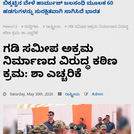
ನಾಗೇಂದ್ರ ರಾಜೀನಾಮೆ ಕೊಡದಿದ್ದರೆ ಸದನ ನಡೆಸಲು
ಸ
ಬಿಡೆವು: ಛಲವಾದಿ ನಾರಾಯಣಸ್ವಾಮಿ
ಹ
News13
ಸುದ್ದಿಗಳು
ರಾಷ್ಟ್ರೀಯ
ಗಡಿ ಸಮೀಪ ಅಕ್ರಮ ನಿರ್ಮಾಣದ ವಿರುದ್ಧ
>
>
>
ಕಠಿಣ ಕ್ರಮ: ಶಾ ಎಚ್ಚರಿಕೆ
ಗಡಿ ಸಮೀಪ ಅಕ್ರಮ
ನಿರ್ಮಾಣದ ವಿರುದ್ಧ ಕಠಿಣ
ಕ್ರಮ: ಶಾ ಎಚ್ಚರಿಕೆ
Saturday, May 30th, 2026
ರಾಷ್ಟ್ರೀಯ
Admin