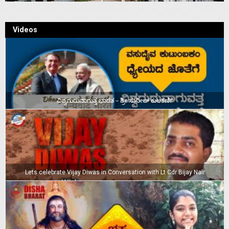
Videos
ವಿಶ್ವಗುರುವಾಗುತ್ತ ಭಾರತ – ಶ್ರೀ ಸುನೀಲ್‌ ಕುಲಕರ್ಣಿ
Lets celebrate Vijay Diwas in Conversation with Lt Cdr Bijay Nair