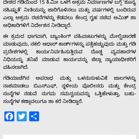
ದೇಶದ ಗಡಿಯಿಂದ 15 ಕಿ.ಮೀ ಒಳಗೆ ಅಕ್ರಮ ನಿರ್ಮಾಣಗಳ ಬಗ್ಗೆ ‘ಶೂನ್ಯ
ಸಹಿಷ್ಣುತೆ’ ನೀತಿಯನ್ನು ಜಾರಿಗೊಳಿಸಲು ಮತ್ತು ವರ್ಷಗಳಲ್ಲಿ ಬಂದಿರುವ
ಎಲ್ಲಾ ಅಕ್ರಮ ರಚನೆಗಳನ್ನು ಕೆಡವಲು ಕೇಂದ್ರ ಗೃಹ ಸಚಿವ ಅಮಿತ್ ಶಾ
Home
ಅಧಿಕಾರಿಗಳಿಗೆ ನಿರ್ದೇಶನ ನೀಡಿದ್ದಾರೆ.
ಈ ಕ್ರಮದ ಭಾಗವಾಗಿ, ಬ್ಯಾಂಕಿಂಗ್ ವಹಿವಾಟುಗಳನ್ನು ಮೇಲ್ವಿಚಾರಣೆ
ಮಾಡುವುದು, ನಕಲಿ ಆಧಾರ್ ಕಾರ್ಡ್‌ಗಳನ್ನು ಪತ್ತೆಹಚ್ಚುವುದು ಮತ್ತು ಗಡಿ
About
ಪ್ರದೇಶಗಳಲ್ಲಿ ಕಾರ್ಯನಿರ್ವಹಿಸುತ್ತಿರುವ ದೊಡ್ಡ ವ್ಯವಹಾರಗಳ
ನಿಧಿಯನ್ನು ತನಿಖೆ ಮಾಡುವ ಕಾರ್ಯವನ್ನು ಜಿಲ್ಲಾ ನ್ಯಾಯಾಧೀಶರಿಗೆ
Us
ವಹಿಸಲಾಗಿದೆ.
ಗಡಿಯಾಚೆಗಿನ ಅಪರಾಧ ಮತ್ತು ಒಳನುಸುಳುವಿಕೆ ಜಾಲಗಳನ್ನು
ನಾಶಮಾಡಲು ಬಿಎಸ್‌ಎಫ್, ಸ್ಥಳೀಯ ಪೊಲೀಸರು ಮತ್ತು ಕೇಂದ್ರ
Advertise
ಸಂಸ್ಥೆಗಳ ನಡುವೆ ಸುಗಮ ಸಮನ್ವಯವನ್ನು ಒತ್ತಿಹೇಳುತ್ತಾ, ಬಹು-
ಸಂಸ್ಥೆಗಳ ಕಣ್ಗಾವಲುಗೂ ಶಾ ಕರೆ ನೀಡಿದ್ದಾರೆ.
With
Facebook
Twitter
Share
s