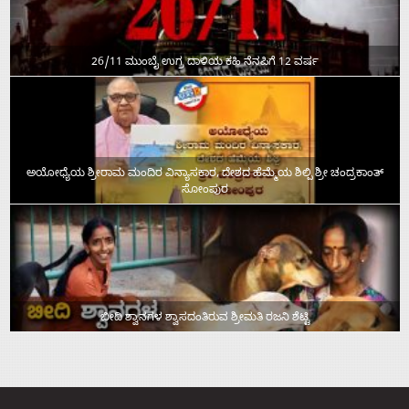
26/11 ಮುಂಬೈ ಉಗ್ರ ದಾಳಿಯ ಕಹಿ ನೆನಪಿಗೆ 12 ವರ್ಷ
ಅಯೋಧ್ಯೆಯ ಶ್ರೀರಾಮ ಮಂದಿರ ವಿನ್ಯಾಸಕಾರ, ದೇಶದ ಹೆಮ್ಮೆಯ ಶಿಲ್ಪಿ ಶ್ರೀ ಚಂದ್ರಕಾಂತ್‌
ಸೋಂಪುರ
ಬೀದಿ ಶ್ವಾನಗಳ ಶ್ವಾಸದಂತಿರುವ ಶ್ರೀಮತಿ ರಜನಿ ಶೆಟ್ಟಿ