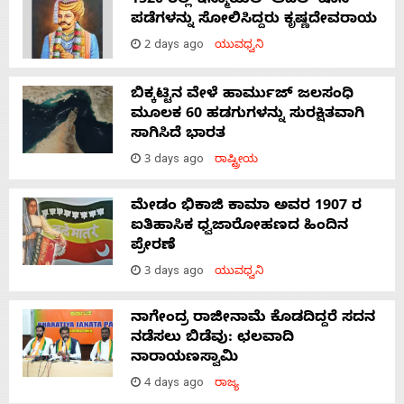
1520 ರಲ್ಲಿ ಇಸ್ಮಾಯಿಲ್ ಆದಿಲ್ ಷಾನ
ಪಡೆಗಳನ್ನು ಸೋಲಿಸಿದ್ದರು ಕೃಷ್ಣದೇವರಾಯ
2 days ago
ಯುವಧ್ವನಿ
ಬಿಕ್ಕಟ್ಟಿನ ವೇಳೆ ಹಾರ್ಮುಜ್ ಜಲಸಂಧಿ
ಮೂಲಕ 60 ಹಡಗುಗಳನ್ನು ಸುರಕ್ಷಿತವಾಗಿ
ಸಾಗಿಸಿದೆ ಭಾರತ
3 days ago
ರಾಷ್ಟ್ರೀಯ
ಮೇಡಂ ಭಿಕಾಜಿ ಕಾಮಾ ಅವರ 1907 ರ
ಐತಿಹಾಸಿಕ ಧ್ವಜಾರೋಹಣದ ಹಿಂದಿನ
ಪ್ರೇರಣೆ
3 days ago
ಯುವಧ್ವನಿ
ನಾಗೇಂದ್ರ ರಾಜೀನಾಮೆ ಕೊಡದಿದ್ದರೆ ಸದನ
ನಡೆಸಲು ಬಿಡೆವು: ಛಲವಾದಿ
ನಾರಾಯಣಸ್ವಾಮಿ
4 days ago
ರಾಜ್ಯ