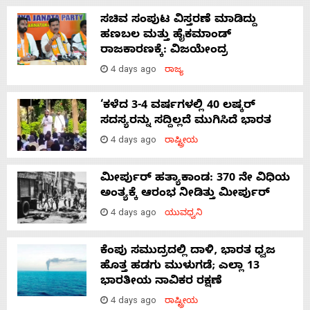
ಸಚಿವ ಸಂಪುಟ ವಿಸ್ತರಣೆ ಮಾಡಿದ್ದು
ಹಣಬಲ ಮತ್ತು ಹೈಕಮಾಂಡ್
ರಾಜಕಾರಣಕ್ಕೆ: ವಿಜಯೇಂದ್ರ
4 days ago
ರಾಜ್ಯ
‘ಕಳೆದ 3-4 ವರ್ಷಗಳಲ್ಲಿ 40 ಲಷ್ಕರ್
ಸದಸ್ಯರನ್ನು ಸದ್ದಿಲ್ಲದೆ ಮುಗಿಸಿದೆ ಭಾರತ
4 days ago
ರಾಷ್ಟ್ರೀಯ
ಮೀರ್ಪುರ್ ಹತ್ಯಾಕಾಂಡ: 370 ನೇ ವಿಧಿಯ
ಅಂತ್ಯಕ್ಕೆ ಆರಂಭ ನೀಡಿತ್ತು ಮೀರ್ಪುರ್
4 days ago
ಯುವಧ್ವನಿ
ಕೆಂಪು ಸಮುದ್ರದಲ್ಲಿ ದಾಳಿ, ಭಾರತ ಧ್ವಜ
ಹೊತ್ತ ಹಡಗು ಮುಳುಗಡೆ; ಎಲ್ಲಾ 13
ಭಾರತೀಯ ನಾವಿಕರ ರಕ್ಷಣೆ
4 days ago
ರಾಷ್ಟ್ರೀಯ