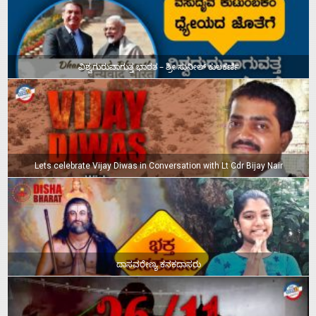
ವಿಶ್ವಗುರುವಾಗುತ್ತ ಭಾರತ – ಶ್ರೀ ಸುನೀಲ್‌ ಕುಲಕರ್ಣಿ
Lets celebrate Vijay Diwas in Conversation with Lt Cdr Bijay Nair
ದಾಸವರೇಣ್ಯ ಕನಕದಾಸರು