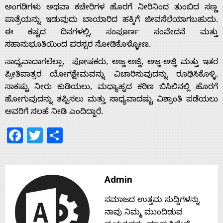
ಅಂಗಡಿಗಳು ಅಥವಾ ಕಚೇರಿಗಳ ಹೊರಗೆ ನೀರಿನಿಂದ ತುಂಬಿದ ಸಣ್ಣ
ಪಾತ್ರೆಯನ್ನು ಇಡುವುದು ಬಾಯಾರಿದ ಹಕ್ಕಿಗೆ ಜೀವಸೆಲೆಯಾಗಬಹುದು.
Home
ಈ ಕಷ್ಟದ ದಿನಗಳಲ್ಲಿ, ಸಂಪೂರ್ಣ ಸಂವೇದನೆ ಮತ್ತು
ಸಹಾನುಭೂತಿಯಿಂದ ಪರಸ್ಪರ ನೋಡಿಕೊಳ್ಳೋಣ.
ಸಾಧ್ಯವಾದಾಗಲೆಲ್ಲಾ, ಪೋಷಕರು, ಅಜ್ಜ-ಅಜ್ಜಿ, ಅಜ್ಜ-ಅಜ್ಜಿ ಮತ್ತು ಇತರ
About
ಪ್ರೀತಿಪಾತ್ರರ ಯೋಗಕ್ಷೇಮವನ್ನು ವಿಚಾರಿಸುವುದನ್ನು ರೂಢಿಸಿಕೊಳ್ಳಿ.
ಸಾಕಷ್ಟು ನೀರು ಕುಡಿಯಲು, ಮಧ್ಯಾಹ್ನದ ಕಠಿಣ ಬಿಸಿಲಿನಲ್ಲಿ ಹೊರಗೆ
Us
ಹೋಗುವುದನ್ನು ತಪ್ಪಿಸಲು ಮತ್ತು ಸಾಧ್ಯವಾದಷ್ಟು ವಿಶ್ರಾಂತಿ ಪಡೆಯಲು
ಅವರಿಗೆ ಸಲಹೆ ನೀಡಿ ಎಂದಿದ್ದಾರೆ.
Advertise
Facebook
Twitter
Share
With
Admin
s
ಸಮಾಜದ ಉತ್ತಮ ಸುದ್ದಿಗಳನ್ನು
ನಾವು ನಿಮ್ಮ ಮುಂದಿಡುವ