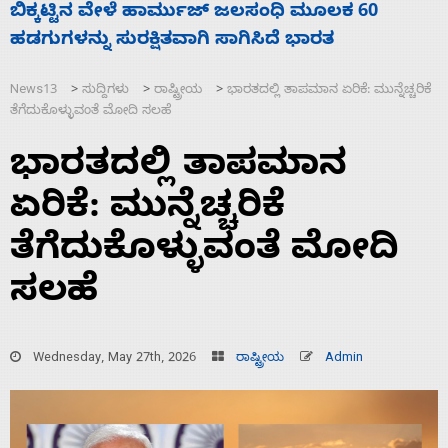
ನಾಗೇಂದ್ರ ರಾಜೀನಾಮೆ ಕೊಡದಿದ್ದರೆ ಸದನ ನಡೆಸಲು
ಸ
ಬಿಡೆವು: ಛಲವಾದಿ ನಾರಾಯಣಸ್ವಾಮಿ
ಹ
News13
ಸುದ್ದಿಗಳು
ರಾಷ್ಟ್ರೀಯ
ಭಾರತದಲ್ಲಿ ತಾಪಮಾನ ಏರಿಕೆ: ಮುನ್ನೆಚ್ಚರಿಕೆ
>
>
>
ತೆಗೆದುಕೊಳ್ಳುವಂತೆ ಮೋದಿ ಸಲಹೆ
ಭಾರತದಲ್ಲಿ ತಾಪಮಾನ
ಏರಿಕೆ: ಮುನ್ನೆಚ್ಚರಿಕೆ
ತೆಗೆದುಕೊಳ್ಳುವಂತೆ ಮೋದಿ
ಸಲಹೆ
Wednesday, May 27th, 2026
ರಾಷ್ಟ್ರೀಯ
Admin