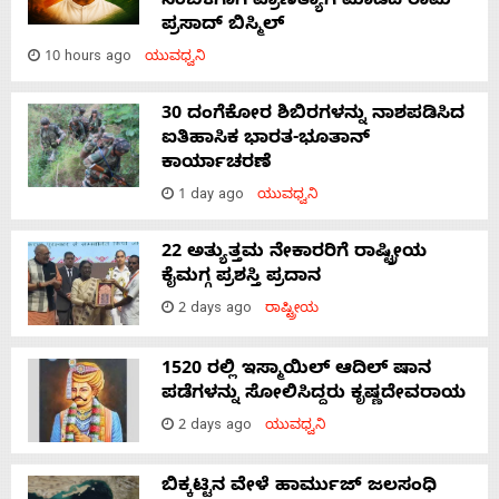
ನಂಬಿಕೆಗಾಗಿ ಪ್ರಾಣತ್ಯಾಗ ಮಾಡಿದ ರಾಮ್
ಪ್ರಸಾದ್ ಬಿಸ್ಮಿಲ್
10 hours ago
ಯುವಧ್ವನಿ
30 ದಂಗೆಕೋರ ಶಿಬಿರಗಳನ್ನು ನಾಶಪಡಿಸಿದ
ಐತಿಹಾಸಿಕ ಭಾರತ-ಭೂತಾನ್
ಕಾರ್ಯಾಚರಣೆ
1 day ago
ಯುವಧ್ವನಿ
22 ಅತ್ಯುತ್ತಮ ನೇಕಾರರಿಗೆ ರಾಷ್ಟ್ರೀಯ
ಕೈಮಗ್ಗ ಪ್ರಶಸ್ತಿ ಪ್ರದಾನ
2 days ago
ರಾಷ್ಟ್ರೀಯ
1520 ರಲ್ಲಿ ಇಸ್ಮಾಯಿಲ್ ಆದಿಲ್ ಷಾನ
ಪಡೆಗಳನ್ನು ಸೋಲಿಸಿದ್ದರು ಕೃಷ್ಣದೇವರಾಯ
2 days ago
ಯುವಧ್ವನಿ
ಬಿಕ್ಕಟ್ಟಿನ ವೇಳೆ ಹಾರ್ಮುಜ್ ಜಲಸಂಧಿ