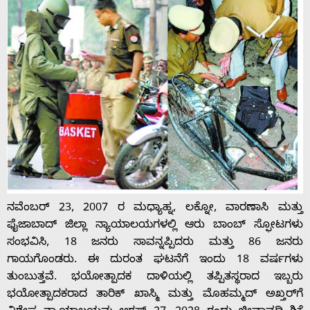
ನವೆಂಬರ್ 23, 2007 ರ ಮಧ್ಯಾಹ್ನ, ಲಕ್ನೋ, ವಾರಣಾಸಿ ಮತ್ತು
ಫೈಜಾಬಾದ್ ಜಿಲ್ಲಾ ನ್ಯಾಯಾಲಯಗಳಲ್ಲಿ ಆರು ಬಾಂಬ್ ಸ್ಫೋಟಗಳು
ಸಂಭವಿಸಿ, 18 ಜನರು ಸಾವನ್ನಪ್ಪಿದರು ಮತ್ತು 86 ಜನರು
ಗಾಯಗೊಂಡರು. ಈ ದುರಂತ ಘಟನೆಗೆ ಇಂದು 18 ವರ್ಷಗಳು
ತುಂಬುತ್ತವೆ. ಭಯೋತ್ಪಾದಕ ದಾಳಿಯಲ್ಲಿ ತಪ್ಪಿತಸ್ಥರಾದ ಇಬ್ಬರು
ಭಯೋತ್ಪಾದಕರಾದ ತಾರಿಕ್ ಖಾಸ್ಮಿ ಮತ್ತು ಮೊಹಮ್ಮದ್ ಅಖ್ತರ್‌ಗೆ