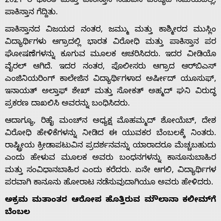
2021 ರ ಭಾರತ ಮತ್ತು ಪಾಕಿಸ್ತಾನ ನಡುವಿನ ಪಂದ್ಯದ ಸಮಯದಲ್ಲಿ,
ಪಾಕಿಸ್ತಾನ ಗೆದ್ದಿತು.
ಪಾಕಿಸ್ತಾನದ ವಿಜಯದ ನಂತರ, ಜಮ್ಮು ಮತ್ತು ಕಾಶ್ಮೀರದ ಮುಸ್ಲಿಂ
ವಿದ್ಯಾರ್ಥಿಗಳು ಆಗ್ರಾದಲ್ಲಿ ಭಾರತ ವಿರೋಧಿ ಮತ್ತು ಪಾಕಿಸ್ತಾನ ಪರ
ಘೋಷಣೆಗಳನ್ನು ಕೂಗುವ ಮೂಲಕ ಆಚರಿಸಿದರು. ಇದರ ವೀಡಿಯೊ
ವೈರಲ್ ಆಗಿದೆ. ಇದರ ನಂತರ, ಪೊಲೀಸರು ಆಗ್ರಾದ ಆರ್‌ಬಿಎಸ್
ಎಂಜಿನಿಯರಿಂಗ್ ಕಾಲೇಜಿನ ವಿದ್ಯಾರ್ಥಿಗಳಾದ ಅರ್ಷೀದ್ ಯೂಸುಫ್,
ಇನಾಯತ್ ಅಲ್ತಾಫ್ ಶೇಖ್ ಮತ್ತು ಸೋಕತ್ ಅಹ್ಮದ್ ಘನಿ ವಿರುದ್ಧ
ಪ್ರಕರಣ ದಾಖಲಿಸಿ ಅವರನ್ನು ಬಂಧಿಸಿದರು.
ಆದಾಗ್ಯೂ, ರಿಹೈ ಮಂಚ್‌ನ ಅಧ್ಯಕ್ಷ ಮೊಹಮ್ಮದ್ ಶೋಯೆಬ್, ದೇಶ
ವಿರೋಧಿ ಹೇಳಿಕೆಗಳನ್ನು ನೀಡಿದ ಈ ಯುವಕರ ಬೆಂಬಲಕ್ಕೆ ನಿಂತರು.
ರಾಷ್ಟ್ರೀಯ ಕ್ರೀಡಾಪಟುವಿನ ಪ್ರದರ್ಶನವನ್ನು ಯಾರಾದರೂ ಮೆಚ್ಚಬಹುದು
ಎಂದು ಹೇಳುವ ಮೂಲಕ ಅವರು ಬಂಧನಗಳನ್ನು ಕಾನೂನುಬಾಹಿರ
ಮತ್ತು ಸಂವಿಧಾನಬಾಹಿರ ಎಂದು ಕರೆದರು. ಏನೇ ಆಗಲಿ, ವಿದ್ಯಾರ್ಥಿಗಳ
ಪರವಾಗಿ ಕಾನೂನು ಹೋರಾಟ ನಡೆಸುವುದಾಗಿಯೂ ಅವರು ಹೇಳಿದರು.
ಅಕ್ರಮ ಮತಾಂತರ ಆರೋಪ ಹೊತ್ತಿರುವ ಮೌಲಾನಾ ಕಲೀಮ್‌ಗೆ
ಬೆಂಬಲ