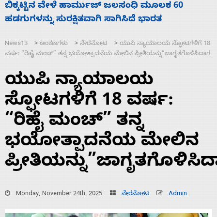
ನಾಗೇಂದ್ರ ರಾಜೀನಾಮೆ ಕೊಡದಿದ್ದರೆ ಸದನ ನಡೆಸಲು
ಸ
ಬಿಡೆವು: ಛಲವಾದಿ ನಾರಾಯಣಸ್ವಾಮಿ
ಹ
News13
ಅಂಕಣಗಳು
ನೇರನೋಟ
ಯುಪಿ ನ್ಯಾಯಾಲಯ ಸ್ಫೋಟಗಳಿಗೆ 18
>
>
>
ವರ್ಷ: “ರಿಹೈ ಮಂಚ್” ತನ್ನ ಭಯೋತ್ಪಾದನೆಯ ಮೇಲಿನ ಪ್ರೀತಿಯನ್ನು”ಜಾಗೃತಗೊಳಿಸಿದಾಗ
ಯುಪಿ ನ್ಯಾಯಾಲಯ
ಸ್ಫೋಟಗಳಿಗೆ 18 ವರ್ಷ:
“ರಿಹೈ ಮಂಚ್” ತನ್ನ
ಭಯೋತ್ಪಾದನೆಯ ಮೇಲಿನ
ಪ್ರೀತಿಯನ್ನು”ಜಾಗೃತಗೊಳಿಸಿ
Monday, November 24th, 2025
ನೇರನೋಟ
Admin