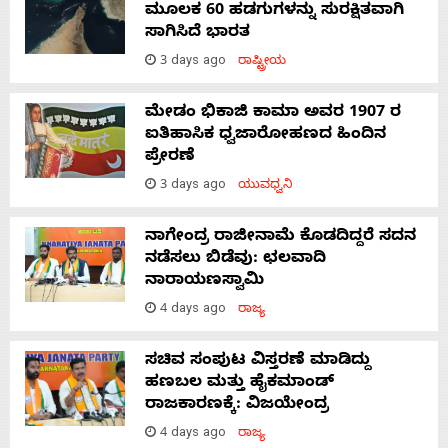
ಮೂಲಕ 60 ಹಡಗುಗಳನ್ನು ಸುರಕ್ಷಿತವಾಗಿ
ಸಾಗಿಸಿದೆ ಭಾರತ
3 days ago
ರಾಷ್ಟ್ರೀಯ
ಮೇಡಂ ಭಿಕಾಜಿ ಕಾಮಾ ಅವರ 1907 ರ
ಐತಿಹಾಸಿಕ ಧ್ವಜಾರೋಹಣದ ಹಿಂದಿನ
ಪ್ರೇರಣೆ
3 days ago
ಯುವಧ್ವನಿ
ನಾಗೇಂದ್ರ ರಾಜೀನಾಮೆ ಕೊಡದಿದ್ದರೆ ಸದನ
ನಡೆಸಲು ಬಿಡೆವು: ಛಲವಾದಿ
ನಾರಾಯಣಸ್ವಾಮಿ
4 days ago
ರಾಜ್ಯ
ಸಚಿವ ಸಂಪುಟ ವಿಸ್ತರಣೆ ಮಾಡಿದ್ದು
ಹಣಬಲ ಮತ್ತು ಹೈಕಮಾಂಡ್
ರಾಜಕಾರಣಕ್ಕೆ: ವಿಜಯೇಂದ್ರ
4 days ago
ರಾಜ್ಯ