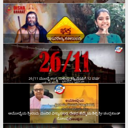
ದಾಸವರೇಣ್ಯ ಕನಕದಾಸರು
26/11 ಮುಂಬೈ ಉಗ್ರ ದಾಳಿಯ ಕಹಿ ನೆನಪಿಗೆ 12 ವರ್ಷ
ಅಯೋಧ್ಯೆಯ ಶ್ರೀರಾಮ ಮಂದಿರ ವಿನ್ಯಾಸಕಾರ, ದೇಶದ ಹೆಮ್ಮೆಯ ಶಿಲ್ಪಿ ಶ್ರೀ ಚಂದ್ರಕಾಂತ್‌
ಸೋಂಪುರ