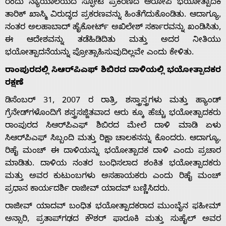
ರಂದು ನ್ಯಾಯಾಲಯದ ಸ್ಫೋಟ ಪ್ರಕರಣದ ಆರೋಪಿ ಭಯೋತ್ಪಾದಕ
ತಾರಿಕ್ ಖಾಸ್ಮಿ ವಿರುದ್ಧದ ಪ್ರಕರಣವನ್ನು ಹಿಂತೆಗೆದುಕೊಂಡಿತು. ಆದಾಗ್ಯೂ,
ನಂತರ ಅಲಹಾಬಾದ್ ಹೈಕೋರ್ಟ್ ಅಖಿಲೇಶ್ ಸರ್ಕಾರವನ್ನು ಖಂಡಿಸಿತು,
ಈ ಆದೇಶವನ್ನು ತಡೆಹಿಡಿದಿತು ಮತ್ತು ಅದರ ನೀತಿಯು
ಭಯೋತ್ಪಾದನೆಯನ್ನು ಪ್ರೋತ್ಸಾಹಿಸುವುದಿಲ್ಲವೇ ಎಂದು ಕೇಳಿತು.
ರಾಂಪುರದಲ್ಲಿ ಸಿಆರ್‌ಪಿಎಫ್ ಶಿಬಿರದ ದಾಳಿಯಲ್ಲಿ ಭಯೋತ್ಪಾದಕರ
ರಕ್ಷಣೆ
ಡಿಸೆಂಬರ್ 31, 2007 ರ ರಾತ್ರಿ, ಶಸ್ತ್ರಾಸ್ತ್ರಗಳು ಮತ್ತು ಹ್ಯಾಂಡ್
ಗ್ರೆನೇಡ್‌ಗಳೊಂದಿಗೆ ಶಸ್ತ್ರಸಜ್ಜಿತವಾದ ಆರು ಕ್ಕೂ ಹೆಚ್ಚು ಭಯೋತ್ಪಾದಕರು
ರಾಂಪುರದ ಸಿಆರ್‌ಪಿಎಫ್ ಶಿಬಿರದ ಮೇಲೆ ದಾಳಿ ಮಾಡಿ ಏಳು
ಸಿಆರ್‌ಪಿಎಫ್ ಸಿಬ್ಬಂದಿ ಮತ್ತು ರಿಕ್ಷಾ ಚಾಲಕನನ್ನು ಕೊಂದರು. ಆದಾಗ್ಯೂ,
ರಿಹೈ ಮಂಚ್ ಈ ದಾಳಿಯನ್ನು ಭಯೋತ್ಪಾದಕ ದಾಳಿ ಎಂದು ಪ್ರಚಾರ
ಮಾಡಿತು. ದಾಳಿಯ ನಂತರ ಬಂಧಿಸಲಾದ ಶಂಕಿತ ಭಯೋತ್ಪಾದಕರು
ಮತ್ತು ಅವರ ಕುಟುಂಬಗಳು ಅಸಹಾಯಕರು ಎಂದು ರಿಹೈ ಮಂಚ್
ಪ್ರಧಾನ ಕಾರ್ಯದರ್ಶಿ ರಾಜೀವ್ ಯಾದವ್ ಬಣ್ಣಿಸಿದರು.
ರಾಜೀವ್ ಯಾದವ್ ಬಂಧಿತ ಭಯೋತ್ಪಾದಕರಾದ ಮುಂಬೈನ ಫಹೀಮ್
ಅನ್ಸಾರಿ, ಪ್ರತಾಪ್‌ಗಢದ ಕೌಶರ್ ಫಾರೂಕಿ ಮತ್ತು ಸುಹೈಲ್ ಅವರ