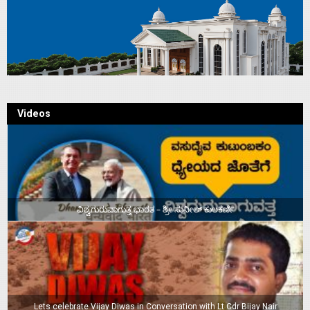
Videos
ವಿಶ್ವಗುರುವಾಗುತ್ತ ಭಾರತ – ಶ್ರೀ ಸುನೀಲ್‌ ಕುಲಕರ್ಣಿ
Lets celebrate Vijay Diwas in Conversation with Lt Cdr Bijay Nair