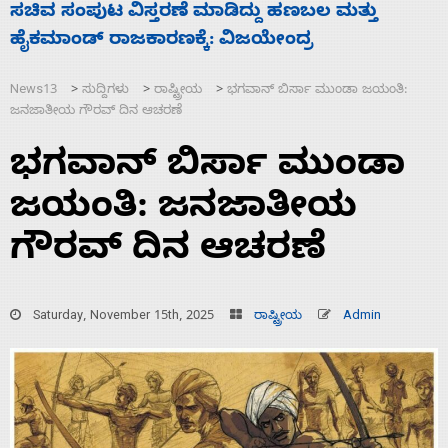
‘ಕಳೆದ 3-4 ವರ್ಷಗಳಲ್ಲಿ 40 ಲಷ್ಕರ್ ಸದಸ್ಯರನ್ನು ಸದ್ದಿಲ್ಲದೆ
ಕ
ಮುಗಿಸಿದೆ ಭಾರತ
ಮ
News13
ಸುದ್ದಿಗಳು
ರಾಷ್ಟ್ರೀಯ
ಭಗವಾನ್‌ ಬಿರ್ಸಾ ಮುಂಡಾ ಜಯಂತಿ:
>
>
>
ಜನಜಾತೀಯ ಗೌರವ್‌ ದಿನ ಆಚರಣೆ
ಭಗವಾನ್‌ ಬಿರ್ಸಾ ಮುಂಡಾ
ಜಯಂತಿ: ಜನಜಾತೀಯ
ಗೌರವ್‌ ದಿನ ಆಚರಣೆ
Saturday, November 15th, 2025
ರಾಷ್ಟ್ರೀಯ
Admin