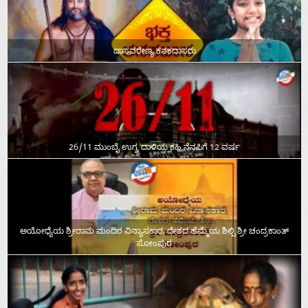
ದಾಸವರೇಣ್ಯ ಕನಕದಾಸರು
26/11 ಮುಂಬೈ ಉಗ್ರ ದಾಳಿಯ ಕಹಿ ನೆನಪಿಗೆ 12 ವರ್ಷ
ಅಯೋಧ್ಯೆಯ ಶ್ರೀರಾಮ ಮಂದಿರ ವಿನ್ಯಾಸಕಾರ, ದೇಶದ ಹೆಮ್ಮೆಯ ಶಿಲ್ಪಿ ಶ್ರೀ ಚಂದ್ರಕಾಂತ್‌
ಸೋಂಪುರ