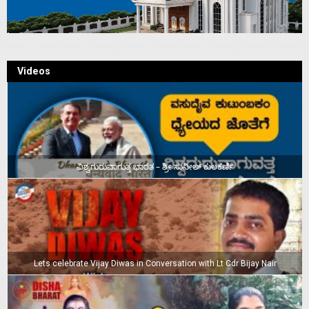
Videos
ವಿಶ್ವಗುರುವಾಗುತ್ತ ಭಾರತ – ಶ್ರೀ ಸುನೀಲ್‌ ಕುಲಕರ್ಣಿ
Lets celebrate Vijay Diwas in Conversation with Lt Cdr Bijay Nair