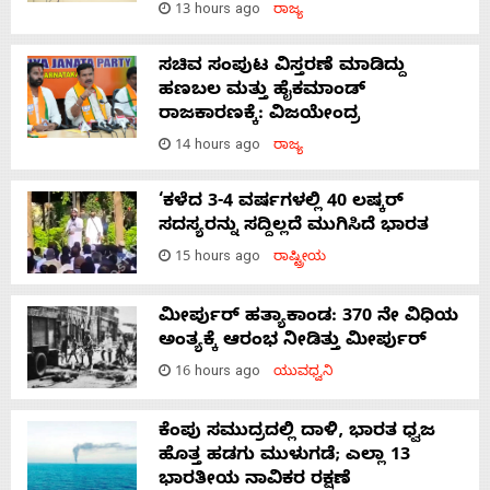
13 hours ago
ರಾಜ್ಯ
ಸಚಿವ ಸಂಪುಟ ವಿಸ್ತರಣೆ ಮಾಡಿದ್ದು
ಹಣಬಲ ಮತ್ತು ಹೈಕಮಾಂಡ್
ರಾಜಕಾರಣಕ್ಕೆ: ವಿಜಯೇಂದ್ರ
14 hours ago
ರಾಜ್ಯ
‘ಕಳೆದ 3-4 ವರ್ಷಗಳಲ್ಲಿ 40 ಲಷ್ಕರ್
ಸದಸ್ಯರನ್ನು ಸದ್ದಿಲ್ಲದೆ ಮುಗಿಸಿದೆ ಭಾರತ
15 hours ago
ರಾಷ್ಟ್ರೀಯ
ಮೀರ್ಪುರ್ ಹತ್ಯಾಕಾಂಡ: 370 ನೇ ವಿಧಿಯ
ಅಂತ್ಯಕ್ಕೆ ಆರಂಭ ನೀಡಿತ್ತು ಮೀರ್ಪುರ್
16 hours ago
ಯುವಧ್ವನಿ
ಕೆಂಪು ಸಮುದ್ರದಲ್ಲಿ ದಾಳಿ, ಭಾರತ ಧ್ವಜ
ಹೊತ್ತ ಹಡಗು ಮುಳುಗಡೆ; ಎಲ್ಲಾ 13
ಭಾರತೀಯ ನಾವಿಕರ ರಕ್ಷಣೆ