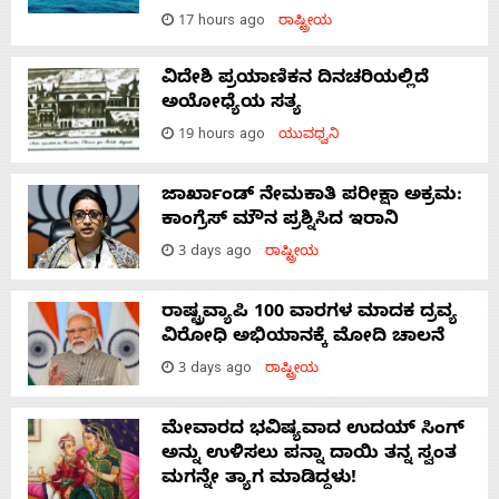
17 hours ago
ರಾಷ್ಟ್ರೀಯ
ವಿದೇಶಿ ಪ್ರಯಾಣಿಕನ ದಿನಚರಿಯಲ್ಲಿದೆ
ಅಯೋಧ್ಯೆಯ ಸತ್ಯ
19 hours ago
ಯುವಧ್ವನಿ
ಜಾರ್ಖಾಂಡ್‌ ನೇಮಕಾತಿ ಪರೀಕ್ಷಾ ಅಕ್ರಮ:
ಕಾಂಗ್ರೆಸ್‌ ಮೌನ ಪ್ರಶ್ನಿಸಿದ ಇರಾನಿ
3 days ago
ರಾಷ್ಟ್ರೀಯ
ರಾಷ್ಟ್ರವ್ಯಾಪಿ 100 ವಾರಗಳ ಮಾದಕ ದ್ರವ್ಯ
ವಿರೋಧಿ ಅಭಿಯಾನಕ್ಕೆ ಮೋದಿ ಚಾಲನೆ
3 days ago
ರಾಷ್ಟ್ರೀಯ
ಮೇವಾರದ ಭವಿಷ್ಯವಾದ ಉದಯ್ ಸಿಂಗ್
ಅನ್ನು ಉಳಿಸಲು ಪನ್ನಾ ದಾಯಿ ತನ್ನ ಸ್ವಂತ
ಮಗನ್ನೇ ತ್ಯಾಗ ಮಾಡಿದ್ದಳು!