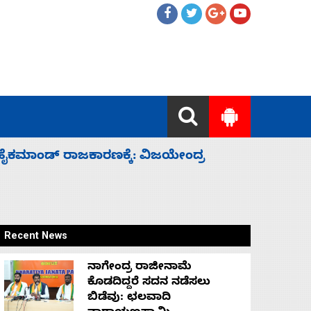
ಲ್ಲದೆ ಮುಗಿಸಿದೆ ಭಾರತ
ಕೆಂಪು ಸಮು
ರಕ್ಷಣೆ
Recent News
ನಾಗೇಂದ್ರ ರಾಜೀನಾಮೆ
ಕೊಡದಿದ್ದರೆ ಸದನ ನಡೆಸಲು
ಬಿಡೆವು: ಛಲವಾದಿ