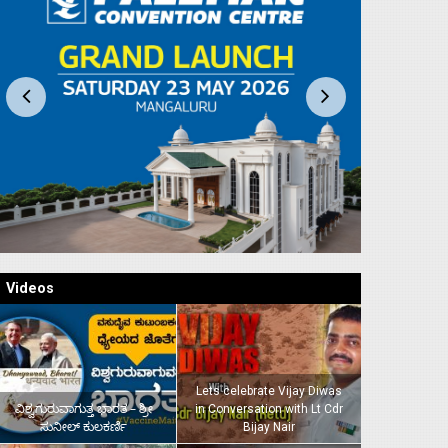
Videos
Lets celebrate Vijay Diwas
ವಿಶ್ವಗುರುವಾಗುತ್ತ ಭಾರತ – ಶ್ರೀ
in Conversation with Lt Cdr
ಸುನೀಲ್‌ ಕುಲಕರ್ಣಿ
Bijay Nair