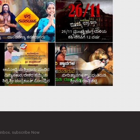
26/11 ಮುಂಬೈ ಉಗ್ರ ದಾಳಿಯ
ದಾಸವರೇಣ್ಯ ಕನಕದಾಸರು
ಕಹಿ ನೆನಪಿಗೆ 12 ವರ್ಷ
ಅಯೋಧ್ಯೆಯ ಶ್ರೀರಾಮ ಮಂದಿರ
ವಿನ್ಯಾಸಕಾರ, ದೇಶದ ಹೆಮ್ಮೆಯ
ಬೀದಿ ಶ್ವಾನಗಳ ಶ್ವಾಸದಂತಿರುವ
ಶಿಲ್ಪಿ ಶ್ರೀ ಚಂದ್ರಕಾಂತ್‌ ಸೋಂಪುರ
ಶ್ರೀಮತಿ ರಜನಿ ಶೆಟ್ಟಿ
 inbox. subscribe Now