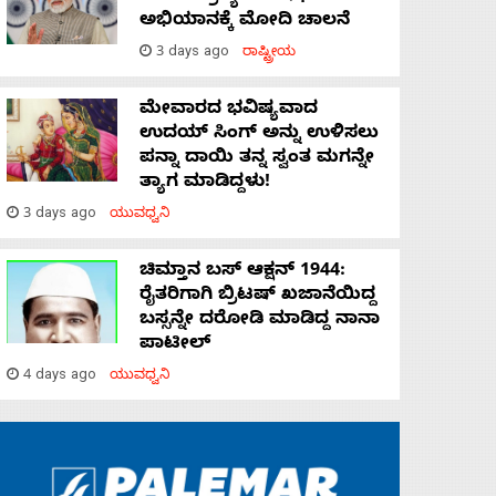
ಅಭಿಯಾನಕ್ಕೆ ಮೋದಿ ಚಾಲನೆ
3 days ago
ರಾಷ್ಟ್ರೀಯ
ಮೇವಾರದ ಭವಿಷ್ಯವಾದ
ಉದಯ್ ಸಿಂಗ್ ಅನ್ನು ಉಳಿಸಲು
ಪನ್ನಾ ದಾಯಿ ತನ್ನ ಸ್ವಂತ ಮಗನ್ನೇ
ತ್ಯಾಗ ಮಾಡಿದ್ದಳು!
3 days ago
ಯುವಧ್ವನಿ
ಚಿಮ್ತಾನ ಬಸ್ ಆಕ್ಷನ್ 1944:
ರೈತರಿಗಾಗಿ ಬ್ರಿಟಷ್‌ ಖಜಾನೆಯಿದ್ದ
ಬಸ್ಸನ್ನೇ ದರೋಡಿ ಮಾಡಿದ್ದ ನಾನಾ
ಪಾಟೀಲ್
4 days ago
ಯುವಧ್ವನಿ