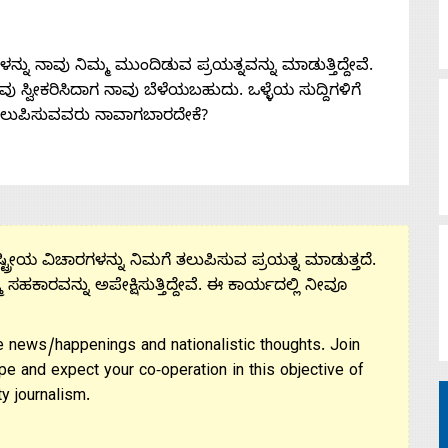
ನು ನಾವು ನಿಮ್ಮ ಮುಂದಿಡುವ ಪ್ರಯತ್ನವನ್ನು ಮಾಡುತ್ತಿದ್ದೇವೆ.
 ನೀವು ಸ್ವೀಕರಿಸಿದಾಗ ನಾವು ಬೆಳೆಯಬಹುದು. ಒಳ್ಳೆಯ ಸುದ್ದಿಗಳಿಗೆ
ತಲುಪಿಸುವವರು ನಾವಾಗಬಾರದೇಕೆ?
ಟ್ರೀಯ ವಿಚಾರಗಳನ್ನು ನಿಮಗೆ ತಲುಪಿಸುವ ಪ್ರಯತ್ನ ಮಾಡುತ್ತದೆ.
ಮ ಸಹಕಾರವನ್ನು ಅಪೇಕ್ಷಿಸುತ್ತಿದ್ದೇವೆ. ಈ ಕಾರ್ಯದಲ್ಲಿ ನೀವೂ
 news/happenings and nationalistic thoughts. Join
pe and expect your co-operation in this objective of
y journalism.