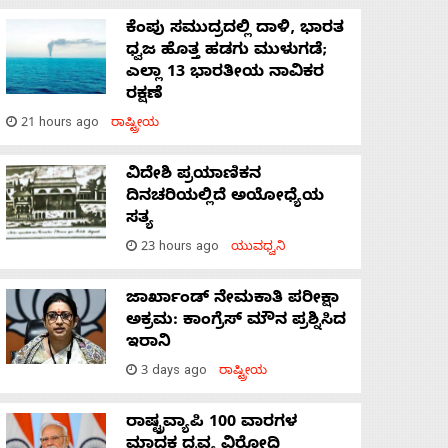
ಕೆಂಪು ಸಮುದ್ರದಲ್ಲಿ ದಾಳಿ, ಭಾರತ
ಧ್ವಜ ಹೊತ್ತ ಹಡಗು ಮುಳುಗಡೆ;
ಎಲ್ಲಾ 13 ಭಾರತೀಯ ನಾವಿಕರ
ರಕ್ಷಣೆ
21 hours ago
ರಾಷ್ಟ್ರೀಯ
ವಿದೇಶಿ ಪ್ರಯಾಣಿಕನ
ದಿನಚರಿಯಲ್ಲಿದೆ ಅಯೋಧ್ಯೆಯ
ಸತ್ಯ
23 hours ago
ಯುವಧ್ವನಿ
ಜಾರ್ಖಾಂಡ್‌ ನೇಮಕಾತಿ ಪರೀಕ್ಷಾ
ಅಕ್ರಮ: ಕಾಂಗ್ರೆಸ್‌ ಮೌನ ಪ್ರಶ್ನಿಸಿದ
ಇರಾನಿ
3 days ago
ರಾಷ್ಟ್ರೀಯ
ರಾಷ್ಟ್ರವ್ಯಾಪಿ 100 ವಾರಗಳ
ಮಾದಕ ದ್ರವ್ಯ ವಿರೋಧಿ