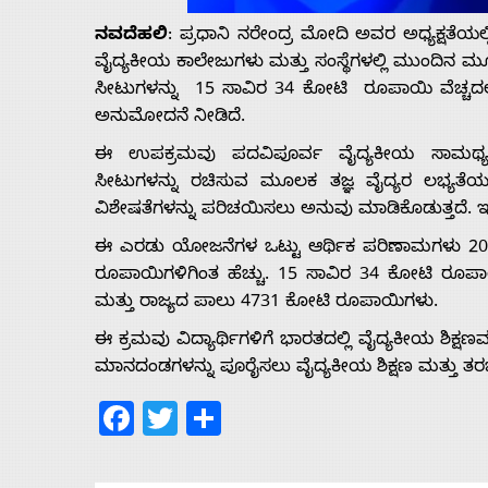
Us
ನವದೆಹಲಿ
: ಪ್ರಧಾನಿ ನರೇಂದ್ರ ಮೋದಿ ಅವರ ಅಧ್ಯಕ್ಷತೆಯಲ್ಲ
ವೈದ್ಯಕೀಯ ಕಾಲೇಜುಗಳು ಮತ್ತು ಸಂಸ್ಥೆಗಳಲ್ಲಿ ಮುಂದಿನ ಮ
ಸೀಟುಗಳನ್ನು 15 ಸಾವಿರ 34 ಕೋಟಿ ರೂಪಾಯಿ ವೆಚ್ಚದಲ
Advertise
ಅನುಮೋದನೆ ನೀಡಿದೆ.
With
ಈ ಉಪಕ್ರಮವು ಪದವಿಪೂರ್ವ ವೈದ್ಯಕೀಯ ಸಾಮರ್ಥ್ಯವನ್ನು
ಸೀಟುಗಳನ್ನು ರಚಿಸುವ ಮೂಲಕ ತಜ್ಞ ವೈದ್ಯರ ಲಭ್ಯತೆಯನ್ನು
ವಿಶೇಷತೆಗಳನ್ನು ಪರಿಚಯಿಸಲು ಅನುವು ಮಾಡಿಕೊಡುತ್ತದೆ. ಇದು 
s
ಈ ಎರಡು ಯೋಜನೆಗಳ ಒಟ್ಟು ಆರ್ಥಿಕ ಪರಿಣಾಮಗಳು 2025
ರೂಪಾಯಿಗಳಿಗಿಂತ ಹೆಚ್ಚು. 15 ಸಾವಿರ 34 ಕೋಟಿ ರೂಪಾ
Contact
ಮತ್ತು ರಾಜ್ಯದ ಪಾಲು 4731 ಕೋಟಿ ರೂಪಾಯಿಗಳು.
ಈ ಕ್ರಮವು ವಿದ್ಯಾರ್ಥಿಗಳಿಗೆ ಭಾರತದಲ್ಲಿ ವೈದ್ಯಕೀಯ ಶಿಕ್ಷ
Us
ಮಾನದಂಡಗಳನ್ನು ಪೂರೈಸಲು ವೈದ್ಯಕೀಯ ಶಿಕ್ಷಣ ಮತ್ತು ತರಬೇ
Facebook
Twitter
Share