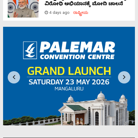
ವಿರೋಧಿ ಅಭಿಯಾನಕ್ಕೆ ಮೋದಿ ಚಾಲನೆ
4 days ago
ರಾಷ್ಟ್ರೀಯ