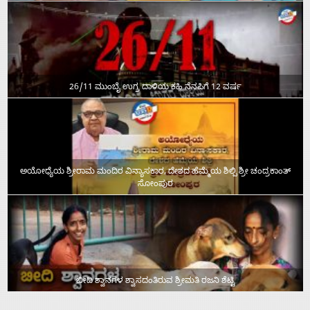
26/11 ಮುಂಬೈ ಉಗ್ರ ದಾಳಿಯ ಕಹಿ ನೆನಪಿಗೆ 12 ವರ್ಷ
ಅಯೋಧ್ಯೆಯ ಶ್ರೀರಾಮ ಮಂದಿರ ವಿನ್ಯಾಸಕಾರ, ದೇಶದ ಹೆಮ್ಮೆಯ ಶಿಲ್ಪಿ ಶ್ರೀ ಚಂದ್ರಕಾಂತ್‌
ಸೋಂಪುರ
ಬೀದಿ ಶ್ವಾನಗಳ ಶ್ವಾಸದಂತಿರುವ ಶ್ರೀಮತಿ ರಜನಿ ಶೆಟ್ಟಿ