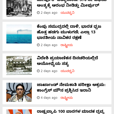
ಮೀರ್ಪುರ್ ಹತ್ಯಾಕಾಂಡ: 370 ನೇ ವಿಧಿಯ
ಅಂತ್ಯಕ್ಕೆ ಆರಂಭ ನೀಡಿತ್ತು ಮೀರ್ಪುರ್
2 days ago
ಯುವಧ್ವನಿ
ಕೆಂಪು ಸಮುದ್ರದಲ್ಲಿ ದಾಳಿ, ಭಾರತ ಧ್ವಜ
ಹೊತ್ತ ಹಡಗು ಮುಳುಗಡೆ; ಎಲ್ಲಾ 13
ಭಾರತೀಯ ನಾವಿಕರ ರಕ್ಷಣೆ
2 days ago
ರಾಷ್ಟ್ರೀಯ
ವಿದೇಶಿ ಪ್ರಯಾಣಿಕನ ದಿನಚರಿಯಲ್ಲಿದೆ
ಅಯೋಧ್ಯೆಯ ಸತ್ಯ
2 days ago
ಯುವಧ್ವನಿ
ಜಾರ್ಖಾಂಡ್‌ ನೇಮಕಾತಿ ಪರೀಕ್ಷಾ ಅಕ್ರಮ:
ಕಾಂಗ್ರೆಸ್‌ ಮೌನ ಪ್ರಶ್ನಿಸಿದ ಇರಾನಿ
4 days ago
ರಾಷ್ಟ್ರೀಯ
ರಾಷ್ಟ್ರವ್ಯಾಪಿ 100 ವಾರಗಳ ಮಾದಕ ದ್ರವ್ಯ