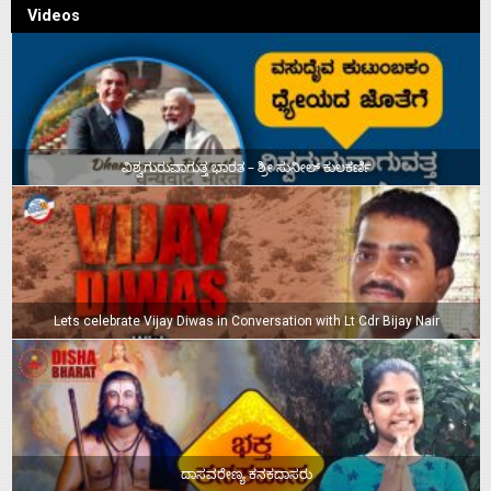
Videos
ವಿಶ್ವಗುರುವಾಗುತ್ತ ಭಾರತ – ಶ್ರೀ ಸುನೀಲ್‌ ಕುಲಕರ್ಣಿ
Lets celebrate Vijay Diwas in Conversation with Lt Cdr Bijay Nair
ದಾಸವರೇಣ್ಯ ಕನಕದಾಸರು