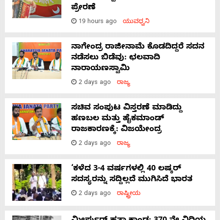
ಪ್ರೇರಣೆ
19 hours ago
ಯುವಧ್ವನಿ
ನಾಗೇಂದ್ರ ರಾಜೀನಾಮೆ ಕೊಡದಿದ್ದರೆ ಸದನ
ನಡೆಸಲು ಬಿಡೆವು: ಛಲವಾದಿ
ನಾರಾಯಣಸ್ವಾಮಿ
2 days ago
ರಾಜ್ಯ
ಸಚಿವ ಸಂಪುಟ ವಿಸ್ತರಣೆ ಮಾಡಿದ್ದು
ಹಣಬಲ ಮತ್ತು ಹೈಕಮಾಂಡ್
ರಾಜಕಾರಣಕ್ಕೆ: ವಿಜಯೇಂದ್ರ
2 days ago
ರಾಜ್ಯ
‘ಕಳೆದ 3-4 ವರ್ಷಗಳಲ್ಲಿ 40 ಲಷ್ಕರ್
ಸದಸ್ಯರನ್ನು ಸದ್ದಿಲ್ಲದೆ ಮುಗಿಸಿದೆ ಭಾರತ
2 days ago
ರಾಷ್ಟ್ರೀಯ