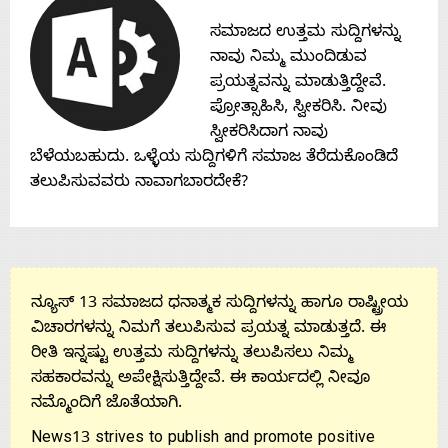
Contact
ಸಮಾಜದ ಉತ್ತಮ ಸುದ್ದಿಗಳನ್ನು
ನಾವು ನಿಮ್ಮ ಮುಂದಿಡುವ
Us
ಪ್ರಯತ್ನವನ್ನು ಮಾಡುತ್ತಿದ್ದೇವೆ.
ಪ್ರೋತ್ಸಾಹಿಸಿ, ಸ್ವೀಕರಿಸಿ. ನೀವು
ಸ್ವೀಕರಿಸಿದಾಗ ನಾವು
ಬೆಳೆಯಬಹುದು. ಒಳ್ಳೆಯ ಸುದ್ದಿಗಳಿಗೆ ಸಮಾಜ ತೆರೆದುಕೊಂಡಿದೆ
ತಲುಪಿಸುವವರು ನಾವಾಗಬಾರದೇಕೆ?
ನ್ಯೂಸ್ 13 ಸಮಾಜದ ಧನಾತ್ಮಕ ಸುದ್ದಿಗಳನ್ನು ಹಾಗೂ ರಾಷ್ಟ್ರೀಯ
ವಿಚಾರಗಳನ್ನು ನಿಮಗೆ ತಲುಪಿಸುವ ಪ್ರಯತ್ನ ಮಾಡುತ್ತದೆ. ಈ
ರೀತಿ ಇನ್ನಷ್ಟು ಉತ್ತಮ ಸುದ್ದಿಗಳನ್ನು ತಲುಪಿಸಲು ನಿಮ್ಮ
ಸಹಕಾರವನ್ನು ಅಪೇಕ್ಷಿಸುತ್ತಿದ್ದೇವೆ. ಈ ಕಾರ್ಯದಲ್ಲಿ ನೀವೂ
ನಮ್ಮೊಂದಿಗೆ ಜೊತೆಯಾಗಿ.
News13 strives to publish and promote positive