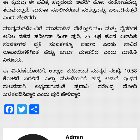
ಈ ಕ್ರಮವು ಈ ಪವಿತ್ರ ಹಬ್ಬದಂದು ಅವರಿಗೆ ಹೊಸ ಸಂತೋಷವನ್ನು
ತರುವುದಲ್ಲದೆ, ಮಹಿಳಾ ಸಬಲೀಕರಣದ ಸಂಕಲ್ಪವನ್ನು ಬಲಪಡಿಸುತ್ತದೆ
ಎಂದು ಹೇಳಿದರು.
Home
ಮಾಧ್ಯಮಗಳೊಂದಿಗೆ ಮಾತನಾಡಿದ ಪೆಟ್ರೋಲಿಯಂ ಮತ್ತು ನೈಸರ್ಗಿಕ
ಅನಿಲ ಸಚಿವ ಹರ್ದೀಪ್ ಸಿಂಗ್ ಪುರಿ, 25 ಲಕ್ಷ ಹೊಸ ಎಲ್‌ಪಿಜಿ
About
ಸಂಪರ್ಕಗಳ ಪ್ರತಿ ಸಂಪರ್ಕಕ್ಕೂ ಸರ್ಕಾರ ಎರಡು ಸಾವಿರ
ರೂಪಾಯಿಗಳಿಗಿಂತ ಹೆಚ್ಚು ಖರ್ಚು ಮಾಡಲಿದೆ ಎಂದು ಮಾಹಿತಿ
ನೀಡಿದರು.
Us
ಈ ವಿಸ್ತರಣೆಯೊಂದಿಗೆ, ಉಜ್ವಲ ಕುಟುಂಬದ ಸದಸ್ಯರ ಸಂಖ್ಯೆ 10.58
ಕೋಟಿಗೆ ಏರಲಿದೆ. ಎಲ್ಲಾ ಮಹಿಳೆಯರಿಗೆ ಶುದ್ಧ ಅಡುಗೆ ಇಂಧನ
Advertise
ಸುಲಭವಾಗಿ ಲಭ್ಯವಾಗುವಂತೆ ಪ್ರಧಾನಿ ನರೇಂದ್ರ ಮೋದಿ
ಖಚಿತಪಡಿಸಿದ್ದಾರೆ ಎಂದು ಪುರಿ ಹೇಳಿದ್ದಾರೆ.
With
Facebook
Twitter
Share
s
Admin