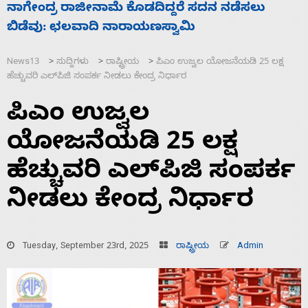
ಸಚಿವ ಸಂಪುಟ ವಿಸ್ತರಣೆ ಮಾಡಿದ್ದು ಹಣಬಲ ಮತ್ತು
‘
ಹೈಕಮಾಂಡ್ ರಾಜಕಾರಣಕ್ಕೆ: ವಿಜಯೇಂದ್ರ
ಮ
News13
ಸುದ್ದಿಗಳು
ರಾಷ್ಟ್ರೀಯ
ಪಿಎಂ ಉಜ್ವಲ ಯೋಜನೆಯಡಿ 25 ಲಕ್ಷ
>
>
>
ಹೆಚ್ಚುವರಿ ಎಲ್‌ಪಿಜಿ ಸಂಪರ್ಕ ನೀಡಲು ಕೇಂದ್ರ ನಿರ್ಧಾರ
ಪಿಎಂ ಉಜ್ವಲ
ಯೋಜನೆಯಡಿ 25 ಲಕ್ಷ
ಹೆಚ್ಚುವರಿ ಎಲ್‌ಪಿಜಿ ಸಂಪರ್ಕ
ನೀಡಲು ಕೇಂದ್ರ ನಿರ್ಧಾರ
Tuesday, September 23rd, 2025
ರಾಷ್ಟ್ರೀಯ
Admin