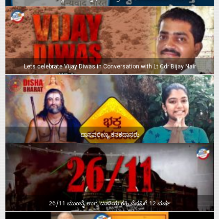
Lets celebrate Vijay Diwas in Conversation with Lt Cdr Bijay Nair
ದಾಸವರೇಣ್ಯ ಕನಕದಾಸರು
26/11 ಮುಂಬೈ ಉಗ್ರ ದಾಳಿಯ ಕಹಿ ನೆನಪಿಗೆ 12 ವರ್ಷ