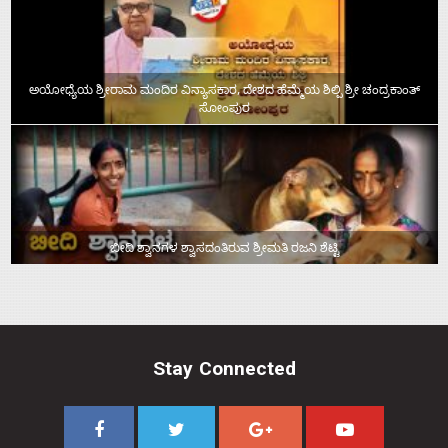
ಅಯೋಧ್ಯೆಯ ಶ್ರೀರಾಮ ಮಂದಿರ ವಿನ್ಯಾಸಕಾರ, ದೇಶದ ಹೆಮ್ಮೆಯ ಶಿಲ್ಪಿ ಶ್ರೀ ಚಂದ್ರಕಾಂತ್‌
ಸೋಂಪುರ
ಬೀದಿ ಶ್ವಾನಗಳ ಶ್ವಾಸದಂತಿರುವ ಶ್ರೀಮತಿ ರಜನಿ ಶೆಟ್ಟಿ
Stay Connected