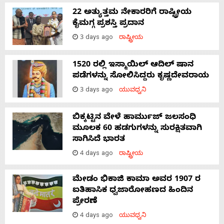
22 ಅತ್ಯುತ್ತಮ ನೇಕಾರರಿಗೆ ರಾಷ್ಟ್ರೀಯ
ಕೈಮಗ್ಗ ಪ್ರಶಸ್ತಿ ಪ್ರದಾನ
3 days ago
ರಾಷ್ಟ್ರೀಯ
1520 ರಲ್ಲಿ ಇಸ್ಮಾಯಿಲ್ ಆದಿಲ್ ಷಾನ
ಪಡೆಗಳನ್ನು ಸೋಲಿಸಿದ್ದರು ಕೃಷ್ಣದೇವರಾಯ
3 days ago
ಯುವಧ್ವನಿ
ಬಿಕ್ಕಟ್ಟಿನ ವೇಳೆ ಹಾರ್ಮುಜ್ ಜಲಸಂಧಿ
ಮೂಲಕ 60 ಹಡಗುಗಳನ್ನು ಸುರಕ್ಷಿತವಾಗಿ
ಸಾಗಿಸಿದೆ ಭಾರತ
4 days ago
ರಾಷ್ಟ್ರೀಯ
ಮೇಡಂ ಭಿಕಾಜಿ ಕಾಮಾ ಅವರ 1907 ರ
ಐತಿಹಾಸಿಕ ಧ್ವಜಾರೋಹಣದ ಹಿಂದಿನ
ಪ್ರೇರಣೆ
4 days ago
ಯುವಧ್ವನಿ