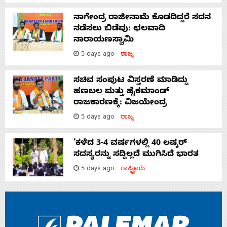
ನಾಗೇಂದ್ರ ರಾಜೀನಾಮೆ ಕೊಡದಿದ್ದರೆ ಸದನ
ನಡೆಸಲು ಬಿಡೆವು: ಛಲವಾದಿ
ನಾರಾಯಣಸ್ವಾಮಿ
5 days ago
ರಾಜ್ಯ
ಸಚಿವ ಸಂಪುಟ ವಿಸ್ತರಣೆ ಮಾಡಿದ್ದು
ಹಣಬಲ ಮತ್ತು ಹೈಕಮಾಂಡ್
ರಾಜಕಾರಣಕ್ಕೆ: ವಿಜಯೇಂದ್ರ
5 days ago
ರಾಜ್ಯ
‘ಕಳೆದ 3-4 ವರ್ಷಗಳಲ್ಲಿ 40 ಲಷ್ಕರ್
ಸದಸ್ಯರನ್ನು ಸದ್ದಿಲ್ಲದೆ ಮುಗಿಸಿದೆ ಭಾರತ
5 days ago
ರಾಷ್ಟ್ರೀಯ