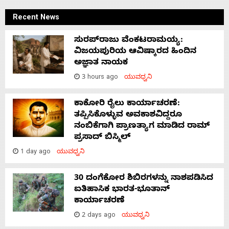
Recent News
ಸುರಪ್‌ರಾಜು ವೆಂಕಟರಾಮಯ್ಯ:
ವಿಜಯಪುರಿಯ ಆವಿಷ್ಕಾರದ ಹಿಂದಿನ
ಅಜ್ಞಾತ ನಾಯಕ
3 hours ago
ಯುವಧ್ವನಿ
ಕಾಕೋರಿ ರೈಲು ಕಾರ್ಯಾಚರಣೆ:
ತಪ್ಪಿಸಿಕೊಳ್ಳುವ ಅವಕಾಶವಿದ್ದರೂ
ನಂಬಿಕೆಗಾಗಿ ಪ್ರಾಣತ್ಯಾಗ ಮಾಡಿದ ರಾಮ್
ಪ್ರಸಾದ್ ಬಿಸ್ಮಿಲ್
1 day ago
ಯುವಧ್ವನಿ
30 ದಂಗೆಕೋರ ಶಿಬಿರಗಳನ್ನು ನಾಶಪಡಿಸಿದ
ಐತಿಹಾಸಿಕ ಭಾರತ-ಭೂತಾನ್
ಕಾರ್ಯಾಚರಣೆ
2 days ago
ಯುವಧ್ವನಿ