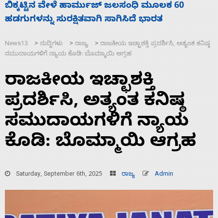
ನಾಗೇಂದ್ರ ರಾಜೀನಾಮೆ ಕೊಡದಿದ್ದರೆ ಸದನ ನಡೆಸಲು
ಸ
ಬಿಡೆವು: ಛಲವಾದಿ ನಾರಾಯಣಸ್ವಾಮಿ
ಹ
News13
ಸುದ್ದಿಗಳು
ರಾಜ್ಯ
ರಾಜಕೀಯ ಇಚ್ಛಾಶಕ್ತಿ ಪ್ರದರ್ಶಿಸಿ, ಅತ್ಯಂತ ಕನಿಷ್ಠ
>
>
>
ಸಮುದಾಯಗಳಿಗೆ ನ್ಯಾಯ ಕೊಡಿ: ಬೊಮ್ಮಾಯಿ ಆಗ್ರಹ
ರಾಜಕೀಯ ಇಚ್ಛಾಶಕ್ತಿ
ಪ್ರದರ್ಶಿಸಿ, ಅತ್ಯಂತ ಕನಿಷ್ಠ
ಸಮುದಾಯಗಳಿಗೆ ನ್ಯಾಯ
ಕೊಡಿ: ಬೊಮ್ಮಾಯಿ ಆಗ್ರಹ
Saturday, September 6th, 2025
ರಾಜ್ಯ
Admin