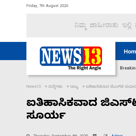
Friday, 7th August 2026
Hom
ಜಲಸಂಧಿ ಮೂಲಕ 60 ಹಡಗುಗಳನ್ನು ಸುರಕ್ಷಿತವಾಗಿ ಸಾಗಿಸಿದೆ ಭ
Breakin
News13
ಸುದ್ದಿಗಳು
ರಾಜ್ಯ
ಐತಿಹಾಸಿಕವಾದ ಜಿಎಸ್‍ಟಿ ಸುಧಾರ
>
>
>
ಐತಿಹಾಸಿಕವಾದ ಜಿಎಸ್‍ಟಿ
ಸೂರ್ಯ