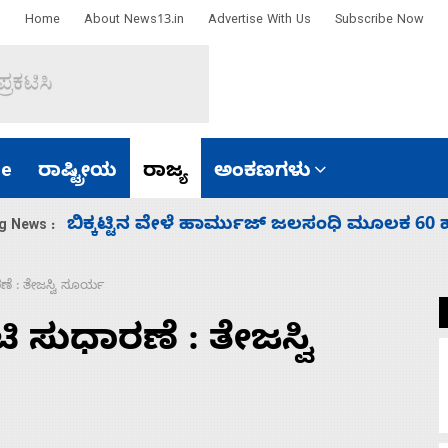
Home
About News13.in
Advertise With Us
Subscribe Now
e
ರಾಷ್ಟ್ರೀಯ
ರಾಜ್ಯ
ಅಂಕಣಗಳು
ಾರತ
ನಾಗೇಂದ್ರ ರಾಜೀನಾಮೆ ಕೊಡದಿದ್ದರೆ ಸದನ ನಡೆಸಲು
g News :
ಣೆ : ತೇಜಸ್ವಿ ಸೂರ್ಯ
 ಸುಧಾರಣೆ : ತೇಜಸ್ವಿ