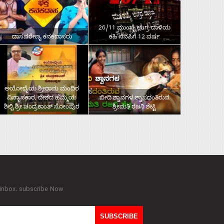
26/11 ಮುಂಬೈ ಉಗ್ರ ದಾಳಿಯ
ದಾಸವರೇಣ್ಯ ಕನಕದಾಸರು
ಕಹಿ ನೆನಪಿಗೆ 12 ವರ್ಷ
ಅಯೋಧ್ಯೆಯ ಶ್ರೀರಾಮ ಮಂದಿರ
ವಿನ್ಯಾಸಕಾರ, ದೇಶದ ಹೆಮ್ಮೆಯ
ಬೀದಿ ಶ್ವಾನಗಳ ಶ್ವಾಸದಂತಿರುವ
ಶಿಲ್ಪಿ ಶ್ರೀ ಚಂದ್ರಕಾಂತ್‌ ಸೋಂಪುರ
ಶ್ರೀಮತಿ ರಜನಿ ಶೆಟ್ಟಿ
 inbox. subscribe Now