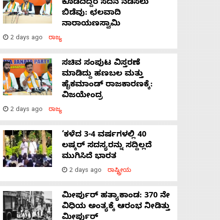
ಕೊಡದಿದ್ದರೆ ಸದನ ನಡೆಸಲು
ಬಿಡೆವು: ಛಲವಾದಿ
ನಾರಾಯಣಸ್ವಾಮಿ
2 days ago
ರಾಜ್ಯ
ಸಚಿವ ಸಂಪುಟ ವಿಸ್ತರಣೆ
ಮಾಡಿದ್ದು ಹಣಬಲ ಮತ್ತು
ಹೈಕಮಾಂಡ್ ರಾಜಕಾರಣಕ್ಕೆ:
ವಿಜಯೇಂದ್ರ
2 days ago
ರಾಜ್ಯ
‘ಕಳೆದ 3-4 ವರ್ಷಗಳಲ್ಲಿ 40
ಲಷ್ಕರ್ ಸದಸ್ಯರನ್ನು ಸದ್ದಿಲ್ಲದೆ
ಮುಗಿಸಿದೆ ಭಾರತ
2 days ago
ರಾಷ್ಟ್ರೀಯ
ಮೀರ್ಪುರ್ ಹತ್ಯಾಕಾಂಡ: 370 ನೇ
ವಿಧಿಯ ಅಂತ್ಯಕ್ಕೆ ಆರಂಭ ನೀಡಿತ್ತು
ಮೀರ್ಪುರ್