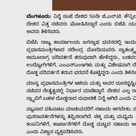
Us
ಬೆಂಗಳೂರು:
ನಿನ್ನೆ ಸಂಜೆ ದೇಶದ 56ನೇ ಜಿ.ಎಸ್.ಟಿ. ಕೌನ
Advertise
ದೇಶದ ವಿತ್ತ ಸಚಿವರು ಘೋಷಿಸಿದ್ದಾರೆ ಎಂದು ಬಿಜೆಪಿ ಯು
ಅವರು ತಿಳಿಸಿದರು.
With
ಬಿಜೆಪಿ ರಾಜ್ಯ ಕಾರ್ಯಾಲಯ ಜಗನ್ನಾಥ ಭವನದಲ್ಲಿ ಇಂದು 
ಪ್ರಧಾನಮಂತ್ರಿಗಳಾದ ನರೇಂದ್ರ ಮೋದಿಯವರು ಸ್ವಾತಂತ್ರ
s
ಆಮೂಲಾಗ್ರ ಪರಿವರ್ತನೆ ತರುವುದಾಗಿ ಹೇಳಿದ್ದರು., ಬಡವರು
ಉದ್ಯೋಗಿಗಳಿಗೆ, ಎಂಎಸ್‍ಎಂಇಗಳು ಮತ್ತು ವಿಶೇಷವಾಗಿ 
ದೊಡ್ಡ ಪರಿವರ್ತನೆ ತರುವ ಭರವಸೆ ಕೊಟ್ಟಿದ್ದರು ಎಂದು ತಿಳಿಸಿ
Contact
ಮಾನ್ಯ ಪ್ರಧಾನಮಂತ್ರಿಗಳ ಆಶಯ ಮತ್ತು ಅವರ ದೂರದೃಷ್ಟಿಯ ಆಧಾ
ಸಚಿವರ ನೇತೃತ್ವದಲ್ಲಿ ನಿರ್ಧಾರ ಮಾಡಿದ್ದಾರೆ. ದೇಶದ ಎಲ್
Us
ಸ್ಲ್ಯಾಬಿಗೆ ಬಹಳ ದೊಡ್ಡದಾದ ಸುಧಾರಣೆ ನಿನ್ನೆ ಆಗಿದೆ ಎಂದು ವ
ವ್ಯಾಪಾರ ವಹಿವಾಟು ಮಾಡುವವರಿಗೆ ಸಹಾಯ ಆಗಬೇಕು; ಸುಲಭ
ಪುನರಾವರ್ತನೆಗಳನ್ನು ತಪ್ಪಿಸಲಾಗಿದೆ. ಚಿಕ್ಕ ಮತ್ತು ಮಧ್
ಕಂಪನಿಗಳಿಗೆ, ಕಾರ್ಖಾನೆಗಳಿಗೆ ದೊಡ್ಡ ಮಟ್ಟದ ಸಹಾಯ ಆಗ
ಎಂದು ವಿಶ್ವಾಸ ವ್ಯಕ್ತಪಡಿಸಿದರು.