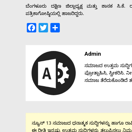
ಬೆಂಗಳೂರು ದಕ್ಷಿಣ ಜಿಲ್ಲಾಧ್ಯಕ್ಷ ಮತ್ತು ಶಾಸಕ ಸಿ.
ಪತ್ರಿಕಾಗೋಷ್ಠಿಯಲ್ಲಿ ಹಾಜರಿದ್ದರು.
Facebook
Twitter
Share
Admin
ಸಮಾಜದ ಉತ್ತಮ ಸುದ್ದಿಗಳನ್
ಪ್ರೋತ್ಸಾಹಿಸಿ, ಸ್ವೀಕರಿಸಿ.
ಸಮಾಜ ತೆರೆದುಕೊಂಡಿದೆ 
ನ್ಯೂಸ್ 13 ಸಮಾಜದ ಧನಾತ್ಮಕ ಸುದ್ದಿಗಳನ್ನು ಹಾಗೂ ರಾಷ್
ಈ ರೀತಿ ಇನ್ನಷ್ಟು ಉತ್ತಮ ಸುದ್ದಿಗಳನ್ನು ತಲುಪಿಸಲು ನಿಮ್