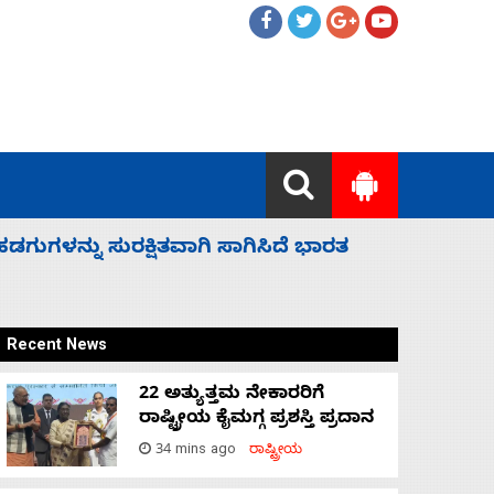
 ಬಿಡೆವು: ಛಲವಾದಿ ನಾರಾಯಣಸ್ವಾಮಿ
ಸಚಿವ ಸಂಪು
Recent News
22 ಅತ್ಯುತ್ತಮ ನೇಕಾರರಿಗೆ
ರಾಷ್ಟ್ರೀಯ ಕೈಮಗ್ಗ ಪ್ರಶಸ್ತಿ ಪ್ರದಾನ
34 mins ago
ರಾಷ್ಟ್ರೀಯ