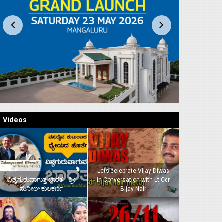
Videos
Lets celebrate Vijay Diwas
ವಿಶ್ವಗುರುವಾಗುತ್ತ ಭಾರತ – ಶ್ರೀ
in Conversation with Lt Cdr
ಸುನೀಲ್‌ ಕುಲಕರ್ಣಿ
Bijay Nair