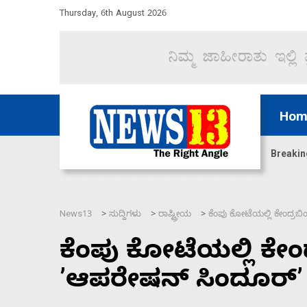
Thursday, 6th August 2026
Hom
ಿದ್ದು ಹಣಬಲ ಮತ್ತು ಹೈಕಮಾಂಡ್ ರಾಜಕಾರಣಕ್ಕೆ: ವಿಜಯೇಂದ್ರ
Breakin
News13
ಸುದ್ದಿಗಳು
ರಾಷ್ಟ್ರೀಯ
ಕೆಂಪು ಕೋಟೆಯಲ್ಲಿ ಕೇಂದ್ರಬ
>
>
>
ಕೆಂಪು ಕೋಟೆಯಲ್ಲಿ ಕೇಂದ
ʼಆಪರೇಷನ್ ಸಿಂದೂರ್ʼ