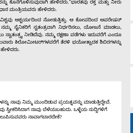
ನ್ನು ಕೊನೆಗೊಳಿಸುವುದಾಗಿ ಹೇಳಿದರು.“ಭಾರತವು ರಕ್ತ ಮತ್ತು ನೀರು
 ಪ್ರಧಾನ ಮಂತ್ರಿಯವರು ಹೇಳಿದರು.
ಡೀ ವಿಶ್ವವು ಆಶ್ಚರ್ಯದಿಂದ ನೋಡುತ್ತಿತ್ತು. ಆ ಕೋಪದಿಂದ ಆಪರೇಷನ್
 ನಮ್ಮ ಸೈನಿಕರಿಗೆ ಸ್ವತಂತ್ರವಾಗಿ ನಿರ್ಧರಿಸಲು, ಯೋಜನೆ ಮಾಡಲು,
್ವಾತಂತ್ರ್ಯ ನೀಡಿದೆವು. ನಮ್ಮ ರಕ್ಷಣಾ ಪಡೆಗಳು ಇದುವರೆಗೆ ಎಂದೂ
ಲವಾರು ಕಿಲೋಮೀಟರ್‌ಗಳವರೆಗೆ ತೆರಳಿ ಭಯೋತ್ಪಾದಕ ಶಿಬಿರಗಳನ್ನು
 ಹೇಳಿದರು.
ನು ನಾವು ನಿಮ್ಮ ಮುಂದಿಡುವ ಪ್ರಯತ್ನವನ್ನು ಮಾಡುತ್ತಿದ್ದೇವೆ.
 ನೀವು ಸ್ವೀಕರಿಸಿದಾಗ ನಾವು ಬೆಳೆಯಬಹುದು. ಒಳ್ಳೆಯ ಸುದ್ದಿಗಳಿಗೆ
ತಲುಪಿಸುವವರು ನಾವಾಗಬಾರದೇಕೆ?