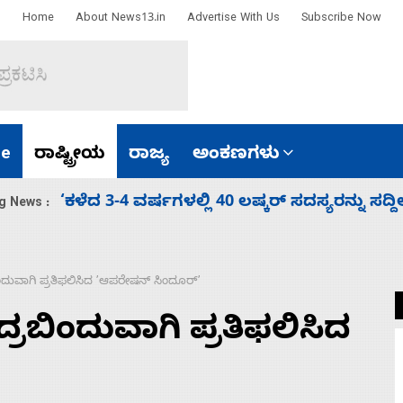
Home
About News13.in
Advertise With Us
Subscribe Now
e
ರಾಷ್ಟ್ರೀಯ
ರಾಜ್ಯ
ಅಂಕಣಗಳು
‘ಕಳೆದ 3-4 ವರ್ಷಗಳಲ್ಲಿ 40 ಲಷ್ಕರ್ ಸದಸ್ಯರನ್ನು ಸದ್ದಿ
g News :
ಿಂದುವಾಗಿ ಪ್ರತಿಫಲಿಸಿದ ʼಆಪರೇಷನ್ ಸಿಂದೂರ್ʼ
್ರಬಿಂದುವಾಗಿ ಪ್ರತಿಫಲಿಸಿದ