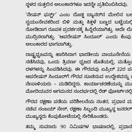
Us
ಸ್ಥಳದ ಸುತ್ತಲಿನ ಅಲಂಕಾರಗಳೂ ಇದನ್ನೇ ಪ್ರತಿಬಿಂಬಿಸಿದವು.
‘ನೇಷನ್ ಫರ್ಸ್ಟ್’ ಎಂಬ ದೊಡ್ಡ ಬ್ಯಾನರ್‌ನ ಮೇಲಿನ
ಸ್ವಯಂಸೇವಕರಿಂದ ಬಿಳಿ ಮತ್ತು ಕಿತ್ತಳೆ ಬಣ್ಣದ ಬಟ್ಟೆ
Advertise
ನೋಡಿದಾಗ ರೂಪಕ ಪ್ರದರ್ಶನಕ್ಕೆ ಹಿನ್ನೆಲೆಯಾಗಿತ್ತು. ಅ
ಮುದ್ರಿಸಲಾಗಿತ್ತು. ‘ಆಪರೇಷನ್ ಸಿಂದೂರ್’ ಎಂದು ಕೆ
With
ಅಲಂಕಾರದ ಭಾಗವಾಗಿತ್ತು.
ರಾಷ್ಟ್ರಧ್ವಜವನ್ನು ಹಾರಿಸಿದಾಗ ಭಾರತೀಯ ವಾಯುಸೇನೆಯ
s
ನಡೆಸಿದವು, ಒಂದು ತ್ರಿವರ್ಣ ಧ್ವಜದ ಜೊತೆಯಲ್ಲಿ, ಮತ್
ದಳಗಳನ್ನು ಸಿಂಪಡಿಸಿದವು. ಈ ಗೌರವವು ಏಪ್ರಿಲ್ 22ರ ಪಹ
ಆಪರೇಷನ್ ಸಿಂದೂರ್‌ಗೆ ಗೌರವ ಸೂಚಿಸುವ ಉದ್ದೇಶವನ್ನು ಹ
Contact
ನೇಪಾಳಿಯರು – ಮಡಿದಿದ್ದರು. ಕಾರ್ಯಾಚರಣೆಯನ್ನು ಮುನ್
ಮೋದಿಯವರ ಆಗಮನದ ಸಂದರ್ಭದಲ್ಲಿ ರೆಡ್ ಫೋರ್ಟ್‌ನಲ್ಲಿ ಉ
Us
ಗೌರವ ರಕ್ಷಣಾ ಪಡೆಯ ಪರಿಶೀಲನೆಯ ನಂತರ, ಪ್ರಧಾನ ಮಂತ್
ಸಚಿವ ಸಂಜಯ್ ಸೇಠ್, ರಕ್ಷಣಾ ಸಿಬ್ಬಂದಿ ಮುಖ್ಯಸ್ಥ ಜನರ
ಮುಖ್ಯಸ್ಥರು ಕೆಂಪುಕೋಟೆಯಲ್ಲಿ ಸೇರಿಕೊಂಡರು.
ತಮ್ಮ ಸುಮಾರು 90 ನಿಮಿಷಗಳ ಭಾಷಣದಲ್ಲಿ, ಪ್ರಧ