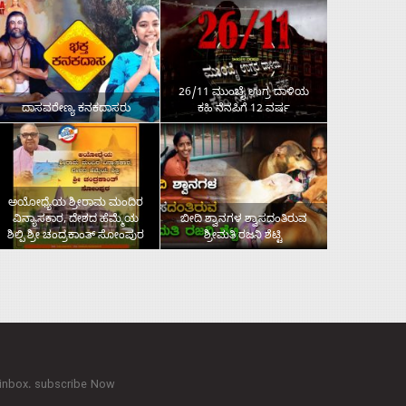
26/11 ಮುಂಬೈ ಉಗ್ರ ದಾಳಿಯ
ದಾಸವರೇಣ್ಯ ಕನಕದಾಸರು
ಕಹಿ ನೆನಪಿಗೆ 12 ವರ್ಷ
ಅಯೋಧ್ಯೆಯ ಶ್ರೀರಾಮ ಮಂದಿರ
ವಿನ್ಯಾಸಕಾರ, ದೇಶದ ಹೆಮ್ಮೆಯ
ಬೀದಿ ಶ್ವಾನಗಳ ಶ್ವಾಸದಂತಿರುವ
ಶಿಲ್ಪಿ ಶ್ರೀ ಚಂದ್ರಕಾಂತ್‌ ಸೋಂಪುರ
ಶ್ರೀಮತಿ ರಜನಿ ಶೆಟ್ಟಿ
 inbox. subscribe Now