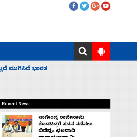
ಲ್ಲದೆ ಮುಗಿಸಿದೆ ಭಾರತ
ಕೆಂಪು ಸಮು
ರಕ್ಷಣೆ
Recent News
ನಾಗೇಂದ್ರ ರಾಜೀನಾಮೆ
ಕೊಡದಿದ್ದರೆ ಸದನ ನಡೆಸಲು
ಬಿಡೆವು: ಛಲವಾದಿ