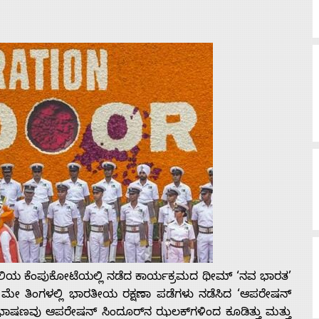
ದೆಹಲಿಯ ಕೆಂಪುಕೋಟೆಯಲ್ಲಿ ನಡೆದ ಕಾರ್ಯಕ್ರಮದ ಥೀಮ್ ‘ನವ ಭಾರತ’
ು ಮೇ ತಿಂಗಳಲ್ಲಿ ಭಾರತೀಯ ರಕ್ಷಣಾ ಪಡೆಗಳು ನಡೆಸಿದ ‘ಆಪರೇಷನ್
ಭಾಷಣವು ಆಪರೇಷನ್ ಸಿಂದೂರ್‌ನ ಝಲಕ್‌ಗಳಿಂದ ಕೂಡಿತ್ತು ಮತ್ತು