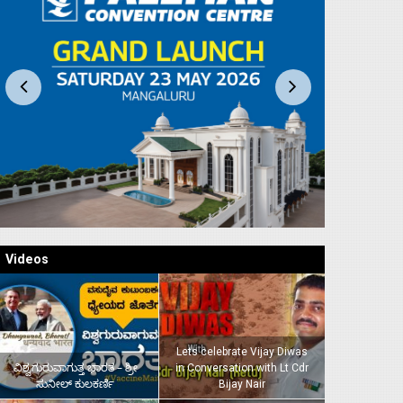
Videos
Lets celebrate Vijay Diwas
ವಿಶ್ವಗುರುವಾಗುತ್ತ ಭಾರತ – ಶ್ರೀ
in Conversation with Lt Cdr
ಸುನೀಲ್‌ ಕುಲಕರ್ಣಿ
Bijay Nair