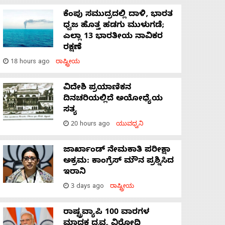
ಕೆಂಪು ಸಮುದ್ರದಲ್ಲಿ ದಾಳಿ, ಭಾರತ
ಧ್ವಜ ಹೊತ್ತ ಹಡಗು ಮುಳುಗಡೆ;
ಎಲ್ಲಾ 13 ಭಾರತೀಯ ನಾವಿಕರ
ರಕ್ಷಣೆ
18 hours ago
ರಾಷ್ಟ್ರೀಯ
ವಿದೇಶಿ ಪ್ರಯಾಣಿಕನ
ದಿನಚರಿಯಲ್ಲಿದೆ ಅಯೋಧ್ಯೆಯ
ಸತ್ಯ
20 hours ago
ಯುವಧ್ವನಿ
ಜಾರ್ಖಾಂಡ್‌ ನೇಮಕಾತಿ ಪರೀಕ್ಷಾ
ಅಕ್ರಮ: ಕಾಂಗ್ರೆಸ್‌ ಮೌನ ಪ್ರಶ್ನಿಸಿದ
ಇರಾನಿ
3 days ago
ರಾಷ್ಟ್ರೀಯ
ರಾಷ್ಟ್ರವ್ಯಾಪಿ 100 ವಾರಗಳ
ಮಾದಕ ದ್ರವ್ಯ ವಿರೋಧಿ