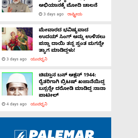
ಅಭಿಯಾನಕ್ಕೆ ಮೋದಿ ಚಾಲನೆ
3 days ago
ರಾಷ್ಟ್ರೀಯ
ಮೇವಾರದ ಭವಿಷ್ಯವಾದ
ಉದಯ್ ಸಿಂಗ್ ಅನ್ನು ಉಳಿಸಲು
ಪನ್ನಾ ದಾಯಿ ತನ್ನ ಸ್ವಂತ ಮಗನ್ನೇ
ತ್ಯಾಗ ಮಾಡಿದ್ದಳು!
3 days ago
ಯುವಧ್ವನಿ
ಚಿಮ್ತಾನ ಬಸ್ ಆಕ್ಷನ್ 1944:
ರೈತರಿಗಾಗಿ ಬ್ರಿಟಷ್‌ ಖಜಾನೆಯಿದ್ದ
ಬಸ್ಸನ್ನೇ ದರೋಡಿ ಮಾಡಿದ್ದ ನಾನಾ
ಪಾಟೀಲ್
4 days ago
ಯುವಧ್ವನಿ