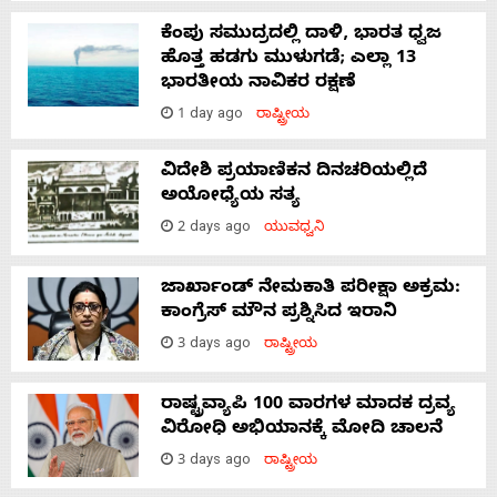
ಕೆಂಪು ಸಮುದ್ರದಲ್ಲಿ ದಾಳಿ, ಭಾರತ ಧ್ವಜ
ಹೊತ್ತ ಹಡಗು ಮುಳುಗಡೆ; ಎಲ್ಲಾ 13
ಭಾರತೀಯ ನಾವಿಕರ ರಕ್ಷಣೆ
1 day ago
ರಾಷ್ಟ್ರೀಯ
ವಿದೇಶಿ ಪ್ರಯಾಣಿಕನ ದಿನಚರಿಯಲ್ಲಿದೆ
ಅಯೋಧ್ಯೆಯ ಸತ್ಯ
2 days ago
ಯುವಧ್ವನಿ
ಜಾರ್ಖಾಂಡ್‌ ನೇಮಕಾತಿ ಪರೀಕ್ಷಾ ಅಕ್ರಮ:
ಕಾಂಗ್ರೆಸ್‌ ಮೌನ ಪ್ರಶ್ನಿಸಿದ ಇರಾನಿ
3 days ago
ರಾಷ್ಟ್ರೀಯ
ರಾಷ್ಟ್ರವ್ಯಾಪಿ 100 ವಾರಗಳ ಮಾದಕ ದ್ರವ್ಯ
ವಿರೋಧಿ ಅಭಿಯಾನಕ್ಕೆ ಮೋದಿ ಚಾಲನೆ
3 days ago
ರಾಷ್ಟ್ರೀಯ