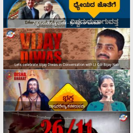
ವಿಶ್ವಗುರುವಾಗುತ್ತ ಭಾರತ – ಶ್ರೀ ಸುನೀಲ್‌ ಕುಲಕರ್ಣಿ
Lets celebrate Vijay Diwas in Conversation with Lt Cdr Bijay Nair
ದಾಸವರೇಣ್ಯ ಕನಕದಾಸರು