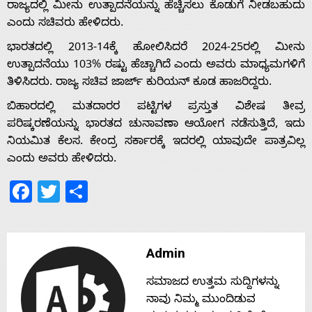
ರಾಜ್ಯದಲ್ಲಿ ಮೀನು ಉತ್ಪಾದನೆಯನ್ನು ಹೆಚ್ಚಿಸಲು ಕೊಡುಗೆ ನೀಡಬಹುದು
ಎಂದು ಸಚಿವರು ಹೇಳಿದರು.
Home
ಭಾರತದಲ್ಲಿ 2013-14ಕ್ಕೆ ಹೋಲಿಸಿದರೆ 2024-25ರಲ್ಲಿ ಮೀನು
ಉತ್ಪಾದನೆಯು 103% ರಷ್ಟು ಹೆಚ್ಚಾಗಿದೆ ಎಂದು ಅವರು ಮಾಧ್ಯಮಗಳಿಗೆ
ತಿಳಿಸಿದರು. ರಾಜ್ಯ ಸಚಿವ ಜಾರ್ಜ್ ಕುರಿಯನ್ ಕೂಡ ಹಾಜರಿದ್ದರು.
About
ಬಿಹಾರದಲ್ಲಿ ಮತದಾರರ ಪಟ್ಟಿಗಳ ಪ್ರಸ್ತುತ ವಿಶೇಷ ತೀವ್ರ
ಪರಿಷ್ಕರಣೆಯನ್ನು ಭಾರತದ ಚುನಾವಣಾ ಆಯೋಗ ನಡೆಸುತ್ತಿದೆ, ಇದು
Us
ನಿಯಮಿತ ಕೆಲಸ. ಕೇಂದ್ರ ಸರ್ಕಾರಕ್ಕೆ ಇದರಲ್ಲಿ ಯಾವುದೇ ಪಾತ್ರವಿಲ್ಲ
ಎಂದು ಅವರು ಹೇಳಿದರು.
Advertise
Facebook
Twitter
Share
With
Admin
s
ಸಮಾಜದ ಉತ್ತಮ ಸುದ್ದಿಗಳನ್ನು
ನಾವು ನಿಮ್ಮ ಮುಂದಿಡುವ