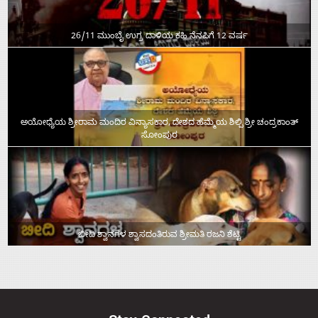
26/11 ಮುಂಬೈ ಉಗ್ರ ದಾಳಿಯ ಕಹಿ ನೆನಪಿಗೆ 12 ವರ್ಷ
ಅಯೋಧ್ಯೆಯ ಶ್ರೀರಾಮ ಮಂದಿರ ವಿನ್ಯಾಸಕಾರ, ದೇಶದ ಹೆಮ್ಮೆಯ ಶಿಲ್ಪಿ ಶ್ರೀ ಚಂದ್ರಕಾಂತ್‌
ಸೋಂಪುರ
ಬೀದಿ ಶ್ವಾನಗಳ ಶ್ವಾಸದಂತಿರುವ ಶ್ರೀಮತಿ ರಜನಿ ಶೆಟ್ಟಿ