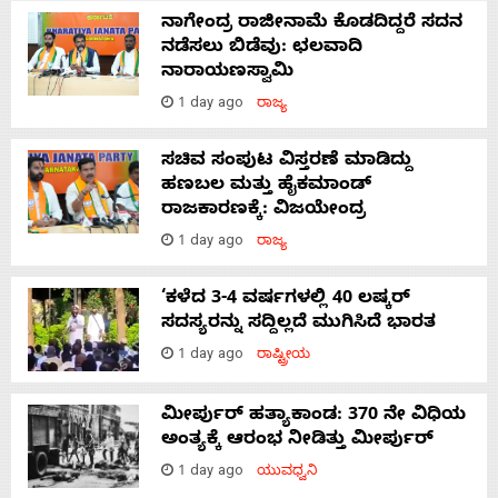
ನಾಗೇಂದ್ರ ರಾಜೀನಾಮೆ ಕೊಡದಿದ್ದರೆ ಸದನ
ನಡೆಸಲು ಬಿಡೆವು: ಛಲವಾದಿ
ನಾರಾಯಣಸ್ವಾಮಿ
1 day ago
ರಾಜ್ಯ
ಸಚಿವ ಸಂಪುಟ ವಿಸ್ತರಣೆ ಮಾಡಿದ್ದು
ಹಣಬಲ ಮತ್ತು ಹೈಕಮಾಂಡ್
ರಾಜಕಾರಣಕ್ಕೆ: ವಿಜಯೇಂದ್ರ
1 day ago
ರಾಜ್ಯ
‘ಕಳೆದ 3-4 ವರ್ಷಗಳಲ್ಲಿ 40 ಲಷ್ಕರ್
ಸದಸ್ಯರನ್ನು ಸದ್ದಿಲ್ಲದೆ ಮುಗಿಸಿದೆ ಭಾರತ
1 day ago
ರಾಷ್ಟ್ರೀಯ
ಮೀರ್ಪುರ್ ಹತ್ಯಾಕಾಂಡ: 370 ನೇ ವಿಧಿಯ
ಅಂತ್ಯಕ್ಕೆ ಆರಂಭ ನೀಡಿತ್ತು ಮೀರ್ಪುರ್
1 day ago
ಯುವಧ್ವನಿ