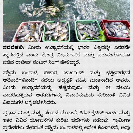
ನವದೆಹಲಿ:
ಮೀನು ಉತ್ಪಾದನೆಯಲ್ಲಿ ಭಾರತ ವಿಶ್ವದಲ್ಲೇ ಎರಡನೇ
ಸ್ಥಾನದಲ್ಲಿದೆ ಎಂದು ಕೇಂದ್ರ ಮೀನುಗಾರಿಕೆ ಮತ್ತು ಪಶುಸಂಗೋಪನಾ
ಸಚಿವ ರಾಜೀವ್ ರಂಜನ್ ಸಿಂಗ್ ಹೇಳಿದ್ದಾರೆ.
ಪಶ್ಚಿಮ ಬಂಗಾಳ, ಬಿಹಾರ, ಜಾರ್ಖಂಡ್ ಮತ್ತು ಛತ್ತೀಸ್‌ಗಢದ
ಅಧಿಕಾರಿಗಳೊಂದಿಗೆ ಸಭೆಯ ಅಧ್ಯಕ್ಷತೆ ವಹಿಸಿ ಮಾತನಾಡಿದ ಅವರು,
ಮೀನು ಉತ್ಪಾದನೆಯನ್ನು ಹೆಚ್ಚಿಸುವುದು ಮತ್ತು ಈ ವಲಯ
ಎದುರಿಸುತ್ತಿರುವ ಅಡೆತಡೆಗಳನ್ನು ನಿವಾರಿಸುವುದು ಸೇರಿದಂತೆ ವಿವಿಧ
ವಿಷಯಗಳ ಬಗ್ಗೆ ಚರ್ಚಿಸಿದರು.
ಪ್ರಧಾನ ಮಂತ್ರಿ ಮತ್ಸ್ಯ ಸಂಪದ ಯೋಜನೆ, ಕಿಶನ್ ಕ್ರೆಡಿಟ್ ಕಾರ್ಡ್ ಮತ್ತು
ಇತರ ವಿವಿಧ ಯೋಜನೆಗಳ ಕುರಿತು ಚರ್ಚೆಗಳು ನಡೆದವು. ಗ್ರಾಮೀಣ
ಪ್ರದೇಶಗಳು ಸೇರಿದಂತೆ ಪಶ್ಚಿಮ ಬಂಗಾಳದಲ್ಲಿ ಅನೇಕ ಕೊಳಗಳಿವೆ, ಅವು