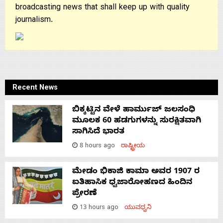
broadcasting news that shall keep up with quality
journalism.
Recent News
ಬಿಕ್ಕಟ್ಟಿನ ವೇಳೆ ಹಾರ್ಮುಜ್ ಜಲಸಂಧಿ
ಮೂಲಕ 60 ಹಡಗುಗಳನ್ನು ಸುರಕ್ಷಿತವಾಗಿ
ಸಾಗಿಸಿದೆ ಭಾರತ
8 hours ago
ರಾಷ್ಟ್ರೀಯ
ಮೇಡಂ ಭಿಕಾಜಿ ಕಾಮಾ ಅವರ 1907 ರ
ಐತಿಹಾಸಿಕ ಧ್ವಜಾರೋಹಣದ ಹಿಂದಿನ
ಪ್ರೇರಣೆ
13 hours ago
ಯುವಧ್ವನಿ