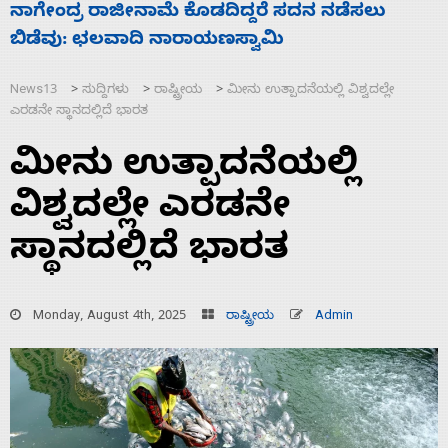
ಸಚಿವ ಸಂಪುಟ ವಿಸ್ತರಣೆ ಮಾಡಿದ್ದು ಹಣಬಲ ಮತ್ತು
ಹೈಕಮಾಂಡ್ ರಾಜಕಾರಣಕ್ಕೆ: ವಿಜಯೇಂದ್ರ
News13
ಸುದ್ದಿಗಳು
ರಾಷ್ಟ್ರೀಯ
ಮೀನು ಉತ್ಪಾದನೆಯಲ್ಲಿ ವಿಶ್ವದಲ್ಲೇ
>
>
>
ಎರಡನೇ ಸ್ಥಾನದಲ್ಲಿದೆ ಭಾರತ
ಮೀನು ಉತ್ಪಾದನೆಯಲ್ಲಿ
ವಿಶ್ವದಲ್ಲೇ ಎರಡನೇ
ಸ್ಥಾನದಲ್ಲಿದೆ ಭಾರತ
Monday, August 4th, 2025
ರಾಷ್ಟ್ರೀಯ
Admin