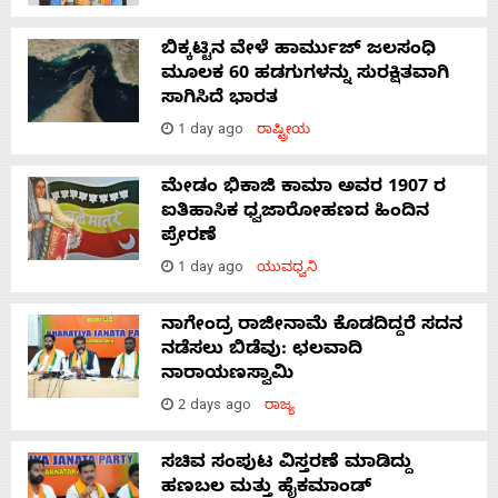
ಬಿಕ್ಕಟ್ಟಿನ ವೇಳೆ ಹಾರ್ಮುಜ್ ಜಲಸಂಧಿ
ಮೂಲಕ 60 ಹಡಗುಗಳನ್ನು ಸುರಕ್ಷಿತವಾಗಿ
ಸಾಗಿಸಿದೆ ಭಾರತ
1 day ago
ರಾಷ್ಟ್ರೀಯ
ಮೇಡಂ ಭಿಕಾಜಿ ಕಾಮಾ ಅವರ 1907 ರ
ಐತಿಹಾಸಿಕ ಧ್ವಜಾರೋಹಣದ ಹಿಂದಿನ
ಪ್ರೇರಣೆ
1 day ago
ಯುವಧ್ವನಿ
ನಾಗೇಂದ್ರ ರಾಜೀನಾಮೆ ಕೊಡದಿದ್ದರೆ ಸದನ
ನಡೆಸಲು ಬಿಡೆವು: ಛಲವಾದಿ
ನಾರಾಯಣಸ್ವಾಮಿ
2 days ago
ರಾಜ್ಯ
ಸಚಿವ ಸಂಪುಟ ವಿಸ್ತರಣೆ ಮಾಡಿದ್ದು
ಹಣಬಲ ಮತ್ತು ಹೈಕಮಾಂಡ್