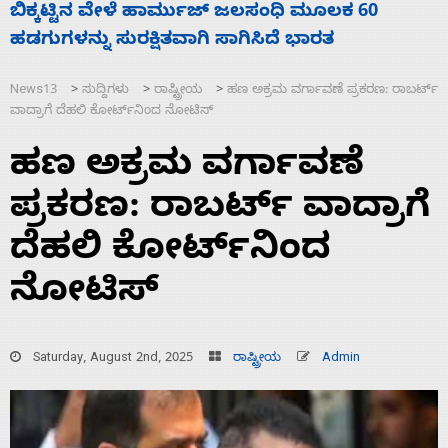
ನಾಗೇಂದ್ರ ರಾಜೀನಾಮೆ ಕೊಡದಿದ್ದರೆ ಸದನ ನಡೆಸಲು
ಸ
ಬಿಡೆವು: ಛಲವಾದಿ ನಾರಾಯಣಸ್ವಾಮಿ
ಹ
News13
ಸುದ್ದಿಗಳು
ರಾಷ್ಟ್ರೀಯ
ಹಣ ಅಕ್ರಮ ವರ್ಗಾವಣೆ ಪ್ರಕರಣ: ರಾಬರ್ಟ್
>
>
>
ವಾದ್ರಾಗೆ ದೆಹಲಿ ಕೋರ್ಟ್‌ನಿಂದ ನೋಟಿಸ್
ಹಣ ಅಕ್ರಮ ವರ್ಗಾವಣೆ
ಪ್ರಕರಣ: ರಾಬರ್ಟ್ ವಾದ್ರಾಗೆ
ದೆಹಲಿ ಕೋರ್ಟ್‌ನಿಂದ
ನೋಟಿಸ್
Saturday, August 2nd, 2025
ರಾಷ್ಟ್ರೀಯ
Admin