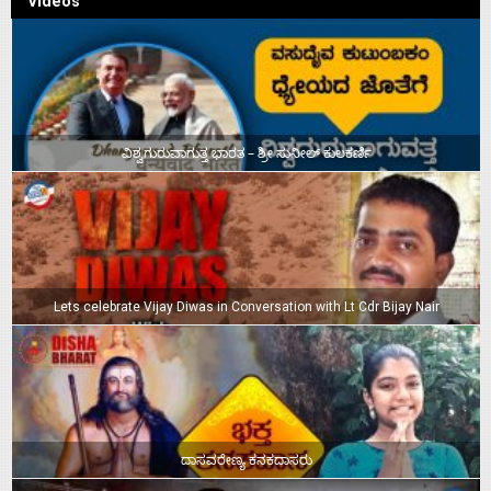
Videos
ವಿಶ್ವಗುರುವಾಗುತ್ತ ಭಾರತ – ಶ್ರೀ ಸುನೀಲ್‌ ಕುಲಕರ್ಣಿ
Lets celebrate Vijay Diwas in Conversation with Lt Cdr Bijay Nair
ದಾಸವರೇಣ್ಯ ಕನಕದಾಸರು