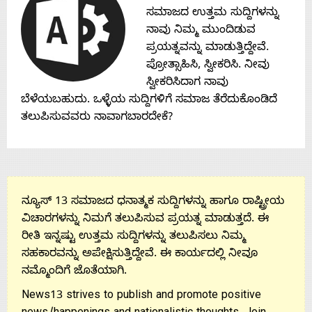
ಸಮಾಜದ ಉತ್ತಮ ಸುದ್ದಿಗಳನ್ನು
ನಾವು ನಿಮ್ಮ ಮುಂದಿಡುವ
ಪ್ರಯತ್ನವನ್ನು ಮಾಡುತ್ತಿದ್ದೇವೆ.
ಪ್ರೋತ್ಸಾಹಿಸಿ, ಸ್ವೀಕರಿಸಿ. ನೀವು
ಸ್ವೀಕರಿಸಿದಾಗ ನಾವು
ಬೆಳೆಯಬಹುದು. ಒಳ್ಳೆಯ ಸುದ್ದಿಗಳಿಗೆ ಸಮಾಜ ತೆರೆದುಕೊಂಡಿದೆ
ತಲುಪಿಸುವವರು ನಾವಾಗಬಾರದೇಕೆ?
ನ್ಯೂಸ್ 13 ಸಮಾಜದ ಧನಾತ್ಮಕ ಸುದ್ದಿಗಳನ್ನು ಹಾಗೂ ರಾಷ್ಟ್ರೀಯ
ವಿಚಾರಗಳನ್ನು ನಿಮಗೆ ತಲುಪಿಸುವ ಪ್ರಯತ್ನ ಮಾಡುತ್ತದೆ. ಈ
ರೀತಿ ಇನ್ನಷ್ಟು ಉತ್ತಮ ಸುದ್ದಿಗಳನ್ನು ತಲುಪಿಸಲು ನಿಮ್ಮ
ಸಹಕಾರವನ್ನು ಅಪೇಕ್ಷಿಸುತ್ತಿದ್ದೇವೆ. ಈ ಕಾರ್ಯದಲ್ಲಿ ನೀವೂ
ನಮ್ಮೊಂದಿಗೆ ಜೊತೆಯಾಗಿ.
News13 strives to publish and promote positive