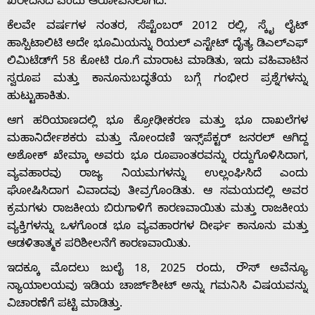
ಖರೀದಿಸಿದೆ ಎಂದು ಆರೋಪಿಸಲಾಗಿದೆ.
ಕೆಲವೇ ವರ್ಷಗಳ ನಂತರ, ಸೆಪ್ಟೆಂಬರ್ 2012 ರಲ್ಲಿ, ಸ್ಕೈ ಲೈಟ್
Advertise
ಹಾಸ್ಪಿಟಾಲಿಟಿ ಅದೇ ಭೂಮಿಯನ್ನು ರಿಯಲ್ ಎಸ್ಟೇಟ್ ದೈತ್ಯ ಡಿಎಲ್‌ಎಫ್
ಲಿಮಿಟೆಡ್‌ಗೆ 58 ಕೋಟಿ ರೂ.ಗೆ ಮಾರಾಟ ಮಾಡಿತು, ಇದು ವಹಿವಾಟಿನ
With
ಸ್ವರೂಪ ಮತ್ತು ಕಾನೂನುಬದ್ಧತೆಯ ಬಗ್ಗೆ ಗಂಭೀರ ಪ್ರಶ್ನೆಗಳನ್ನು
ಹುಟ್ಟುಹಾಕಿತು.
s
ಆಗ ಹರಿಯಾಣದಲ್ಲಿ ಭೂ ಕ್ರೋಢೀಕರಣ ಮತ್ತು ಭೂ ದಾಖಲೆಗಳ
ಮಹಾನಿರ್ದೇಶಕರು ಮತ್ತು ನೋಂದಣಿ ಇನ್ಸ್‌ಪೆಕ್ಟರ್ ಜನರಲ್ ಆಗಿದ್ದ
ಅಶೋಕ್ ಖೇಮ್ಕಾ ಅವರು ಭೂ ರೂಪಾಂತರವನ್ನು ರದ್ದುಗೊಳಿಸಿದಾಗ,
Contact
ವ್ಯವಹಾರವು ರಾಜ್ಯ ನಿಯಮಗಳನ್ನು ಉಲ್ಲಂಘಿಸಿದೆ ಎಂದು
ಘೋಷಿಸಿದಾಗ ವಿವಾದವು ತೀವ್ರಗೊಂಡಿತು. ಆ ಸಮಯದಲ್ಲಿ ಅವರ
Us
ಕ್ರಮಗಳು ರಾಜಕೀಯ ಬಿರುಗಾಳಿಗೆ ಕಾರಣವಾಯಿತು ಮತ್ತು ರಾಜಕೀಯ
ವ್ಯಕ್ತಿಗಳನ್ನು ಒಳಗೊಂಡ ಭೂ ವ್ಯವಹಾರಗಳ ದೀರ್ಘ ಕಾನೂನು ಮತ್ತು
ಆಡಳಿತಾತ್ಮಕ ಪರಿಶೀಲನೆಗೆ ಕಾರಣವಾಯಿತು.
ಇದಕ್ಕೂ ಮೊದಲು ಜುಲೈ 18, 2025 ರಂದು, ರೌಸ್ ಅವೆನ್ಯೂ
ನ್ಯಾಯಾಲಯವು ಇಡಿಯ ಚಾರ್ಜ್‌ಶೀಟ್ ಅನ್ನು ಗಮನಿಸಿ ವಿಷಯವನ್ನು
ವಿಚಾರಣೆಗೆ ಪಟ್ಟಿ ಮಾಡಿತ್ತು.