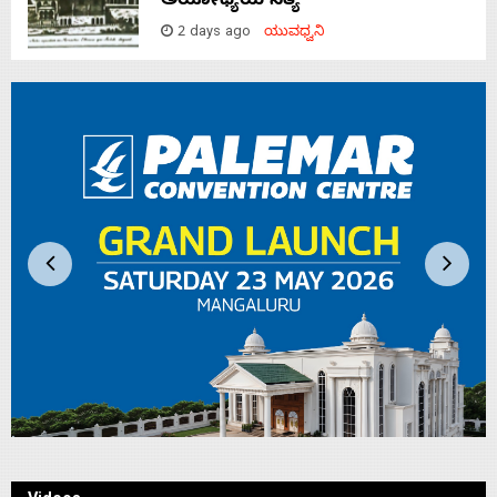
ಅಯೋಧ್ಯೆಯ ಸತ್ಯ
2 days ago
ಯುವಧ್ವನಿ