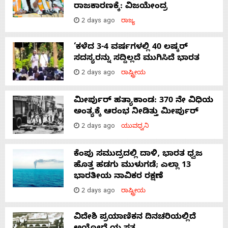
ರಾಜಕಾರಣಕ್ಕೆ: ವಿಜಯೇಂದ್ರ
2 days ago
ರಾಜ್ಯ
‘ಕಳೆದ 3-4 ವರ್ಷಗಳಲ್ಲಿ 40 ಲಷ್ಕರ್
ಸದಸ್ಯರನ್ನು ಸದ್ದಿಲ್ಲದೆ ಮುಗಿಸಿದೆ ಭಾರತ
2 days ago
ರಾಷ್ಟ್ರೀಯ
ಮೀರ್ಪುರ್ ಹತ್ಯಾಕಾಂಡ: 370 ನೇ ವಿಧಿಯ
ಅಂತ್ಯಕ್ಕೆ ಆರಂಭ ನೀಡಿತ್ತು ಮೀರ್ಪುರ್
2 days ago
ಯುವಧ್ವನಿ
ಕೆಂಪು ಸಮುದ್ರದಲ್ಲಿ ದಾಳಿ, ಭಾರತ ಧ್ವಜ
ಹೊತ್ತ ಹಡಗು ಮುಳುಗಡೆ; ಎಲ್ಲಾ 13
ಭಾರತೀಯ ನಾವಿಕರ ರಕ್ಷಣೆ
2 days ago
ರಾಷ್ಟ್ರೀಯ
ವಿದೇಶಿ ಪ್ರಯಾಣಿಕನ ದಿನಚರಿಯಲ್ಲಿದೆ