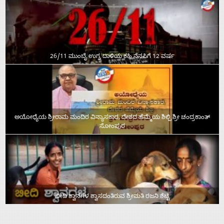
26/11 ಮುಂಬೈ ಉಗ್ರ ದಾಳಿಯ ಕಹಿ ನೆನಪಿಗೆ 12 ವರ್ಷ
ಅಯೋಧ್ಯೆಯ ಶ್ರೀರಾಮ ಮಂದಿರ ವಿನ್ಯಾಸಕಾರ, ದೇಶದ ಹೆಮ್ಮೆಯ ಶಿಲ್ಪಿ ಶ್ರೀ ಚಂದ್ರಕಾಂತ್‌
ಸೋಂಪುರ
ಬೀದಿ ಶ್ವಾನಗಳ ಶ್ವಾಸದಂತಿರುವ ಶ್ರೀಮತಿ ರಜನಿ ಶೆಟ್ಟಿ