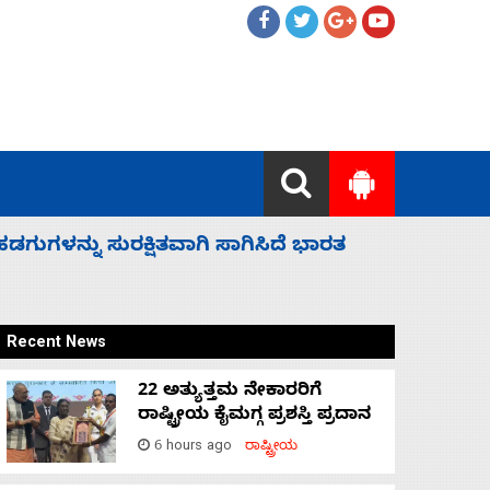
 ಬಿಡೆವು: ಛಲವಾದಿ ನಾರಾಯಣಸ್ವಾಮಿ
ಸಚಿವ ಸಂಪು
Recent News
22 ಅತ್ಯುತ್ತಮ ನೇಕಾರರಿಗೆ
ರಾಷ್ಟ್ರೀಯ ಕೈಮಗ್ಗ ಪ್ರಶಸ್ತಿ ಪ್ರದಾನ
6 hours ago
ರಾಷ್ಟ್ರೀಯ