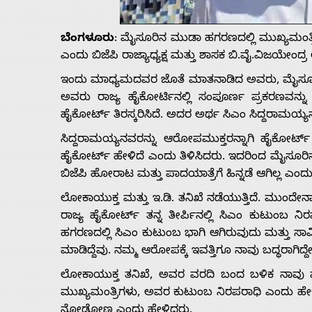
Us
ಬೆಂಗಳೂರು
: ಮೈಸೂರಿನ ಮುಡಾ ಹಗರಣದಲ್ಲಿ ಮುಖ್ಯಮಂತ್ರ
Advertise
ಎಂದು ಬಿಜೆಪಿ ರಾಜ್ಯಾಧ್ಯಕ್ಷ ಮತ್ತು ಶಾಸಕ ಬಿ.ವೈ.ವಿಜಯೇಂದ್ರ ಅ
ಇಂದು ಮಾಧ್ಯಮದವರ ಜೊತೆ ಮಾತನಾಡಿದ ಅವರು, ಮೈಸೂರಿನ
With
ಅವರು ರಾಜ್ಯ ಹೈಕೋರ್ಟಿನಲ್ಲಿ ಸಂಪೂರ್ಣ ಪ್ರಕರಣವನ್ನು 
ಹೈಕೋರ್ಟ್ ತಿರಸ್ಕರಿಸಿದೆ. ಅದರ ಅರ್ಥ ಸಿಎಂ ಸಿದ್ದರಾಮಯ್
s
ಸಿದ್ದರಾಮಯ್ಯನವರನ್ನು ಆರೋಪಮುಕ್ತರನ್ನಾಗಿ ಹೈಕೋರ್ಟ್ ಮ
ಹೈಕೋರ್ಟ್ ಹೇಳಿದೆ ಎಂದು ತಿಳಿಸಿದರು. ಇದರಿಂದ ಮೈಸೂ
ಬಿಜೆಪಿ ಹೋರಾಟ ಮತ್ತು ಪಾದಯಾತ್ರೆಗೆ ಹಿನ್ನಡೆ ಆಗಿಲ್ಲ ಎಂ
Contact
ಲೋಕಾಯುಕ್ತ ಮತ್ತು ಇ.ಡಿ. ತನಿಖೆ ನಡೆಯುತ್ತಿದೆ. ಮುಂದೇನ
ರಾಜ್ಯ ಹೈಕೋರ್ಟ್ ತನ್ನ ತೀರ್ಪಿನಲ್ಲಿ ಸಿಎಂ ಕುಟುಂಬ ನ
Us
ಹಗರಣದಲ್ಲಿ ಸಿಎಂ ಕುಟುಂಬ ಭಾಗಿ ಆಗಿರುವುದು ಮತ್ತು ಸ
ಮಾಡಿದ್ದೆವು. ನಮ್ಮ ಆರೋಪಕ್ಕೆ ಇವತ್ತಿಗೂ ನಾವು ಬದ್ಧರಾಗಿದ್ದೇ
ಲೋಕಾಯುಕ್ತ ತನಿಖೆ, ಅವರ ವರದಿ ಬಂದ ಬಳಿಕ ನಾವು ಮಾತ
ಮುಖ್ಯಮಂತ್ರಿಗಳು, ಅವರ ಕುಟುಂಬ ನಿರಪರಾಧಿ ಎಂದು ಹೇಳಿ
ನೋಡೋಣ ಎಂದು ಹೇಳಿದರು.