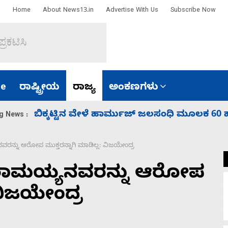
Home
About News13.in
Advertise With Us
Subscribe Now
e
ರಾಷ್ಟ್ರೀಯ
ರಾಜ್ಯ
ಅಂಕಣಗಳು
ಾರತ
ನಾಗೇಂದ್ರ ರಾಜೀನಾಮೆ ಕೊಡದಿದ್ದರೆ ಸದನ ನಡೆಸಲು
g News :
ನವರನ್ನು ಆರೋಪ ಮುಕ್ತರನ್ನಾಗಿ ಮಾಡಿಲ್ಲ: ವಿಜಯೇಂದ್ರ
ದ್ದರಾಮಯ್ಯನವರನ್ನು ಆರೋಪ
 ವಿಜಯೇಂದ್ರ