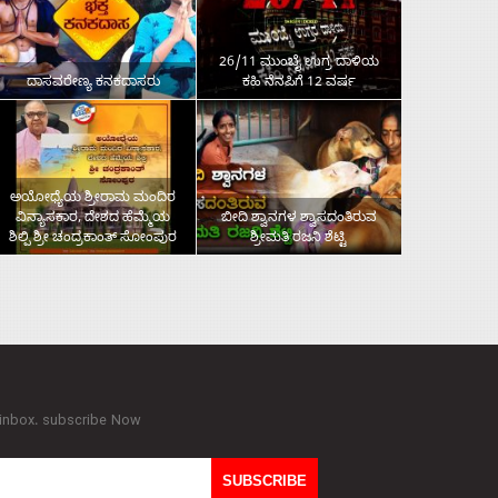
26/11 ಮುಂಬೈ ಉಗ್ರ ದಾಳಿಯ
ದಾಸವರೇಣ್ಯ ಕನಕದಾಸರು
ಕಹಿ ನೆನಪಿಗೆ 12 ವರ್ಷ
ಅಯೋಧ್ಯೆಯ ಶ್ರೀರಾಮ ಮಂದಿರ
ವಿನ್ಯಾಸಕಾರ, ದೇಶದ ಹೆಮ್ಮೆಯ
ಬೀದಿ ಶ್ವಾನಗಳ ಶ್ವಾಸದಂತಿರುವ
ಶಿಲ್ಪಿ ಶ್ರೀ ಚಂದ್ರಕಾಂತ್‌ ಸೋಂಪುರ
ಶ್ರೀಮತಿ ರಜನಿ ಶೆಟ್ಟಿ
 inbox. subscribe Now