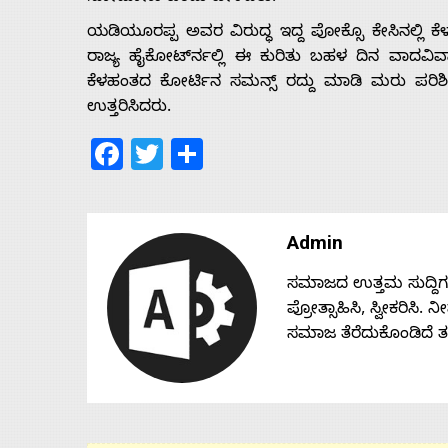
ಯಡಿಯೂರಪ್ಪ ಅವರ ವಿರುದ್ಧ ಇದ್ದ ಪೋಕ್ಸೊ ಕೇಸಿನಲ್ಲಿ ಕೆ
ರಾಜ್ಯ ಹೈಕೋರ್ಟ್‍ನಲ್ಲಿ ಈ ಕುರಿತು ಬಹಳ ದಿನ ವಾದವಿವಾ
ಕೆಳಹಂತದ ಕೋರ್ಟಿನ ಸಮನ್ಸ್ ರದ್ದು ಮಾಡಿ ಮರು ಪರಿಶೀಲ
ಉತ್ತರಿಸಿದರು.
Facebook
Twitter
Share
Admin
ಸಮಾಜದ ಉತ್ತಮ ಸುದ್ದಿಗಳನ್
ಪ್ರೋತ್ಸಾಹಿಸಿ, ಸ್ವೀಕರಿಸಿ.
ಸಮಾಜ ತೆರೆದುಕೊಂಡಿದೆ 