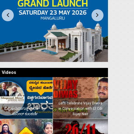
Videos
Lets celebrate Vijay Diwas
ವಿಶ್ವಗುರುವಾಗುತ್ತ ಭಾರತ – ಶ್ರೀ
in Conversation with Lt Cdr
ಸುನೀಲ್‌ ಕುಲಕರ್ಣಿ
Bijay Nair