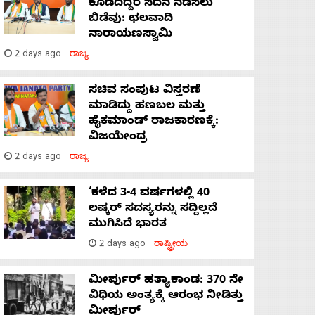
ಕೊಡದಿದ್ದರೆ ಸದನ ನಡೆಸಲು
ಬಿಡೆವು: ಛಲವಾದಿ
ನಾರಾಯಣಸ್ವಾಮಿ
2 days ago
ರಾಜ್ಯ
ಸಚಿವ ಸಂಪುಟ ವಿಸ್ತರಣೆ
ಮಾಡಿದ್ದು ಹಣಬಲ ಮತ್ತು
ಹೈಕಮಾಂಡ್ ರಾಜಕಾರಣಕ್ಕೆ:
ವಿಜಯೇಂದ್ರ
2 days ago
ರಾಜ್ಯ
‘ಕಳೆದ 3-4 ವರ್ಷಗಳಲ್ಲಿ 40
ಲಷ್ಕರ್ ಸದಸ್ಯರನ್ನು ಸದ್ದಿಲ್ಲದೆ
ಮುಗಿಸಿದೆ ಭಾರತ
2 days ago
ರಾಷ್ಟ್ರೀಯ
ಮೀರ್ಪುರ್ ಹತ್ಯಾಕಾಂಡ: 370 ನೇ
ವಿಧಿಯ ಅಂತ್ಯಕ್ಕೆ ಆರಂಭ ನೀಡಿತ್ತು
ಮೀರ್ಪುರ್