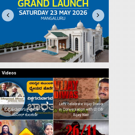
Videos
Lets celebrate Vijay Diwas
ವಿಶ್ವಗುರುವಾಗುತ್ತ ಭಾರತ – ಶ್ರೀ
in Conversation with Lt Cdr
ಸುನೀಲ್‌ ಕುಲಕರ್ಣಿ
Bijay Nair