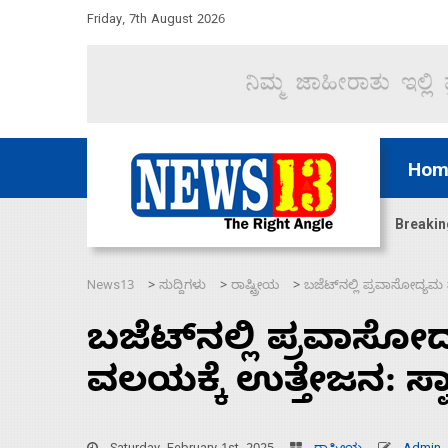
Friday, 7th August 2026
Hom
ಜಲಸಂಧಿ ಮೂಲಕ 60 ಹಡಗುಗಳನ್ನು ಸುರಕ್ಷಿತವಾಗಿ ಸಾಗಿಸಿದೆ ಭ
Breakin
News13
ಸುದ್ದಿಗಳು
ರಾಷ್ಟ್ರೀಯ
ಬಜೆಟ್‌ನಲ್ಲಿ ಪ್ರವಾಸೋದ್ಯಮ 
>
>
>
ಬಜೆಟ್‌ನಲ್ಲಿ ಪ್ರವಾಸೋದ
ವಲಯಕ್ಕೆ ಉತ್ತೇಜನ: ಸ್ವ