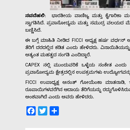
Us
ನವದೆಹಲಿ
: ಭಾರತೀಯ ವಾಣಿಜ್ಯ ಮತ್ತು ಕೈಗಾರಿಕಾ ಮ
Advertise
ಸ್ವಾಗತಿಸಿದೆ. ಪ್ರವಾಸೋದ್ಯಮ ಮತ್ತು ಸಮುದ್ರ ವಲಯದ 
ಬಣ್ಣಿಸಿದೆ.
With
ಈ ಬಗ್ಗೆ ಮಾಹಿತಿ ನೀಡಿದ FICCI ಅಧ್ಯಕ್ಷ ಹರ್ಷ ವರ್ಧನ
ತೆರಿಗೆ ದರದಲ್ಲಿನ ಕಡಿತ ಎಂದು ಹೇಳಿದರು. ವಿನಾಯಿತಿಯನ್ನ
s
ಅತ್ಯಂತ ಮಹತ್ವದ ಸಂಗತಿ ಎಂದಿದ್ದಾರೆ.
CAPEX ನಲ್ಲಿ ಮುಂದುವರಿಕೆ ಒಳ್ಳೆಯ ಸಂಕೇತ ಎಂದು
ಪ್ರವಾಸೋದ್ಯಮ ಕ್ಷೇತ್ರದಲ್ಲಿನ ಉಪಕ್ರಮಗಳು ಉದ್ಯೋಗವನ್
Contact
FICCI ಉಪಾಧ್ಯಕ್ಷ ಅನಂತ್ ಗೋಯೆಂಕಾ ಮಾತನಾಡಿ, ಇ
ರೂಪಾಯಿಗಳವರೆಗಿನ ಆದಾಯ ತೆರಿಗೆಯನ್ನು ರದ್ದುಗೊಳಿಸಿರ
Us
ಅಂಶವಾಗಿದೆ ಎಂದು ಅವರು ಹೇಳಿದರು.
Facebook
Twitter
Share