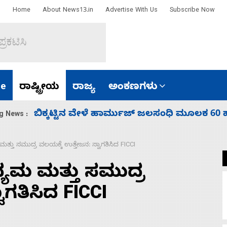
Home
About News13.in
Advertise With Us
Subscribe Now
e
ರಾಷ್ಟ್ರೀಯ
ರಾಜ್ಯ
ಅಂಕಣಗಳು
ಾರತ
ನಾಗೇಂದ್ರ ರಾಜೀನಾಮೆ ಕೊಡದಿದ್ದರೆ ಸದನ ನಡೆಸಲು
g News :
ಮತ್ತು ಸಮುದ್ರ ವಲಯಕ್ಕೆ ಉತ್ತೇಜನ: ಸ್ವಾಗತಿಸಿದ FICCI
್ಯಮ ಮತ್ತು ಸಮುದ್ರ
ಾಗತಿಸಿದ FICCI