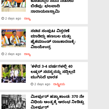
ಕೊಡದಿದ್ದರೆ ಸದನ ನಡೆಸಲು
ಬಿಡೆವು: ಛಲವಾದಿ
ನಾರಾಯಣಸ್ವಾಮಿ
2 days ago
ರಾಜ್ಯ
ಸಚಿವ ಸಂಪುಟ ವಿಸ್ತರಣೆ
ಮಾಡಿದ್ದು ಹಣಬಲ ಮತ್ತು
ಹೈಕಮಾಂಡ್ ರಾಜಕಾರಣಕ್ಕೆ:
ವಿಜಯೇಂದ್ರ
2 days ago
ರಾಜ್ಯ
‘ಕಳೆದ 3-4 ವರ್ಷಗಳಲ್ಲಿ 40
ಲಷ್ಕರ್ ಸದಸ್ಯರನ್ನು ಸದ್ದಿಲ್ಲದೆ
ಮುಗಿಸಿದೆ ಭಾರತ
2 days ago
ರಾಷ್ಟ್ರೀಯ
ಮೀರ್ಪುರ್ ಹತ್ಯಾಕಾಂಡ: 370 ನೇ
ವಿಧಿಯ ಅಂತ್ಯಕ್ಕೆ ಆರಂಭ ನೀಡಿತ್ತು
ಮೀರ್ಪುರ್