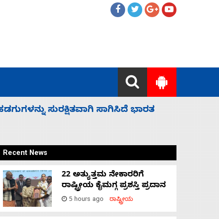
 ಬಿಡೆವು: ಛಲವಾದಿ ನಾರಾಯಣಸ್ವಾಮಿ
ಸಚಿವ ಸಂಪು
Recent News
22 ಅತ್ಯುತ್ತಮ ನೇಕಾರರಿಗೆ
ರಾಷ್ಟ್ರೀಯ ಕೈಮಗ್ಗ ಪ್ರಶಸ್ತಿ ಪ್ರದಾನ
5 hours ago
ರಾಷ್ಟ್ರೀಯ