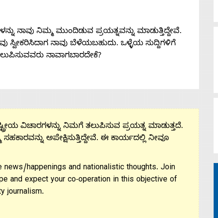
ನು ನಾವು ನಿಮ್ಮ ಮುಂದಿಡುವ ಪ್ರಯತ್ನವನ್ನು ಮಾಡುತ್ತಿದ್ದೇವೆ.
 ನೀವು ಸ್ವೀಕರಿಸಿದಾಗ ನಾವು ಬೆಳೆಯಬಹುದು. ಒಳ್ಳೆಯ ಸುದ್ದಿಗಳಿಗೆ
ತಲುಪಿಸುವವರು ನಾವಾಗಬಾರದೇಕೆ?
ಟ್ರೀಯ ವಿಚಾರಗಳನ್ನು ನಿಮಗೆ ತಲುಪಿಸುವ ಪ್ರಯತ್ನ ಮಾಡುತ್ತದೆ.
ಮ ಸಹಕಾರವನ್ನು ಅಪೇಕ್ಷಿಸುತ್ತಿದ್ದೇವೆ. ಈ ಕಾರ್ಯದಲ್ಲಿ ನೀವೂ
 news/happenings and nationalistic thoughts. Join
pe and expect your co-operation in this objective of
y journalism.