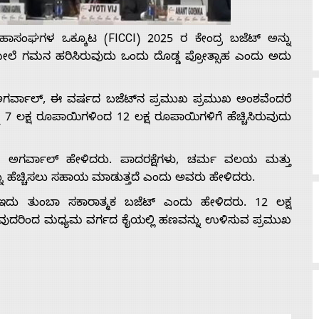
ಹಾಸಂಘಗಳ ಒಕ್ಕೂಟ (FICCI) 2025 ರ ಕೇಂದ್ರ ಬಜೆಟ್ ಅನ್ನು
ಮೇಲೆ ಗಮನ ಹರಿಸಿರುವುದು ಒಂದು ದೊಡ್ಡ ಪ್ರೋತ್ಸಾಹ ಎಂದು ಅದು
್ ಅಗರ್ವಾಲ್, ಈ ವರ್ಷದ ಬಜೆಟ್‌ನ ಪ್ರಮುಖ ಪ್ರಮುಖ ಅಂಶವೆಂದರೆ
ು 7 ಲಕ್ಷ ರೂಪಾಯಿಗಳಿಂದ 12 ಲಕ್ಷ ರೂಪಾಯಿಗಳಿಗೆ ಹೆಚ್ಚಿಸಿರುವುದು
 ಅಗರ್ವಾಲ್ ಹೇಳಿದರು. ಪಾದರಕ್ಷೆಗಳು, ಚರ್ಮ ವಲಯ ಮತ್ತು
ನು ಹೆಚ್ಚಿಸಲು ಸಹಾಯ ಮಾಡುತ್ತದೆ ಎಂದು ಅವರು ಹೇಳಿದರು.
ದು ತುಂಬಾ ಸಕಾರಾತ್ಮಕ ಬಜೆಟ್ ಎಂದು ಹೇಳಿದರು. 12 ಲಕ್ಷ
ುವುದರಿಂದ ಮಧ್ಯಮ ವರ್ಗದ ಕೈಯಲ್ಲಿ ಹಣವನ್ನು ಉಳಿಸುವ ಪ್ರಮುಖ