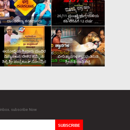
26/11 ಮುಂಬೈ ಉಗ್ರ ದಾಳಿಯ
ದಾಸವರೇಣ್ಯ ಕನಕದಾಸರು
ಕಹಿ ನೆನಪಿಗೆ 12 ವರ್ಷ
ಅಯೋಧ್ಯೆಯ ಶ್ರೀರಾಮ ಮಂದಿರ
ವಿನ್ಯಾಸಕಾರ, ದೇಶದ ಹೆಮ್ಮೆಯ
ಬೀದಿ ಶ್ವಾನಗಳ ಶ್ವಾಸದಂತಿರುವ
ಶಿಲ್ಪಿ ಶ್ರೀ ಚಂದ್ರಕಾಂತ್‌ ಸೋಂಪುರ
ಶ್ರೀಮತಿ ರಜನಿ ಶೆಟ್ಟಿ
 inbox. subscribe Now