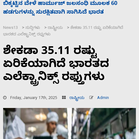
ಬಿಕ್ಕಟ್ಟಿನ ವೇಳೆ ಹಾರ್ಮುಜ್ ಜಲಸಂಧಿ ಮೂಲಕ 60
ಹಡಗುಗಳನ್ನು ಸುರಕ್ಷಿತವಾಗಿ ಸಾಗಿಸಿದೆ ಭಾರತ
News13
ಸುದ್ದಿಗಳು
ರಾಷ್ಟ್ರೀಯ
ಶೇಕಡಾ 35.11 ರಷ್ಟು ಏರಿಕೆಯಾಗಿದೆ
>
>
>
ಭಾರತದ ಎಲೆಕ್ಟ್ರಾನಿಕ್ಸ್ ರಫ್ತುಗಳು
ಶೇಕಡಾ 35.11 ರಷ್ಟು
ಏರಿಕೆಯಾಗಿದೆ ಭಾರತದ
ಎಲೆಕ್ಟ್ರಾನಿಕ್ಸ್ ರಫ್ತುಗಳು
Friday, January 17th, 2025
ರಾಷ್ಟ್ರೀಯ
Admin