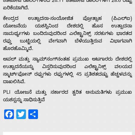
ಶತಕೋಟಿ ಡಾಲರ್‌ಗಳಿಂದ 26.11 ಶತಕೋಟಿ ಡಾಲರ್‌ಗಳಿಗೆ 28.6 ರಷ್ಟು
ಏರಿಕೆಯಾಗಿದೆ.
ಕೇಂದ್ರದ ಉತ್ಪಾದನಾ-ಸಂಯೋಜಿತ ಪ್ರೋತ್ಸಾಹ (ಪಿಎಲ್‌ಐ)
Home
ಯೋಜನೆಯ ಯಶಸ್ಸಿನಿಂದ ದೇಶದಲ್ಲಿ ಹೊಸ ಉತ್ಪಾದನಾ
ಸಾಮರ್ಥ್ಯಗಳು ಬಂದಿರುವುದರಿಂದ ಎಲೆಕ್ಟ್ರಾನಿಕ್ಸ್ ಸರಕುಗಳು ಭಾರತದ
ರಫ್ತು ಬುಟ್ಟಿಯಲ್ಲಿ ವೇಗವಾಗಿ ಬೆಳೆಯುತ್ತಿರುವ ವಿಭಾಗವಾಗಿ
About
ಹೊರಹೊಮ್ಮಿವೆ.
ಆಪಲ್ ಮತ್ತು ಸ್ಯಾಮ್‌ಸಂಗ್‌ನಂತಹ ಪ್ರಮುಖ ಆಟಗಾರರು ದೇಶದಲ್ಲಿ
Us
ಉತ್ಪಾದನೆಯನ್ನು ವಿಸ್ತರಿಸುವುದರಿಂದ ಎಲೆಕ್ಟ್ರಾನಿಕ್ಸ್ ವಲಯದ
ಸ್ಮಾರ್ಟ್‌ಫೋನ್ ರಫ್ತುಗಳು ರಫ್ತುಗಳಲ್ಲಿ 45 ಪ್ರತಿಶತದಷ್ಟು ಹೆಚ್ಚಳವನ್ನು
ದಾಖಲಿಸಿವೆ.
Advertise
PLI ಯೋಜನೆ ಮತ್ತು ಸರ್ಕಾರದ ತ್ವರಿತ ಅನುಮತಿಗಳು ಪ್ರಮುಖ
ಯಶಸ್ಸನ್ನು ಸಾಧಿಸುತ್ತಿವೆ
With
Facebook
Twitter
Share
s