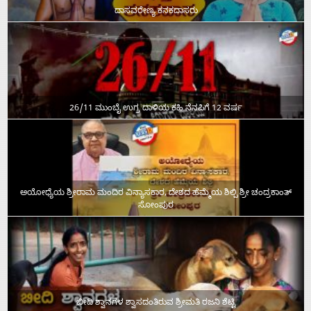
ದಾಸವರೇಣ್ಯ ಕನಕದಾಸರು
26/11 ಮುಂಬೈ ಉಗ್ರ ದಾಳಿಯ ಕಹಿ ನೆನಪಿಗೆ 12 ವರ್ಷ
ಅಯೋಧ್ಯೆಯ ಶ್ರೀರಾಮ ಮಂದಿರ ವಿನ್ಯಾಸಕಾರ, ದೇಶದ ಹೆಮ್ಮೆಯ ಶಿಲ್ಪಿ ಶ್ರೀ ಚಂದ್ರಕಾಂತ್‌
ಸೋಂಪುರ
ಬೀದಿ ಶ್ವಾನಗಳ ಶ್ವಾಸದಂತಿರುವ ಶ್ರೀಮತಿ ರಜನಿ ಶೆಟ್ಟಿ