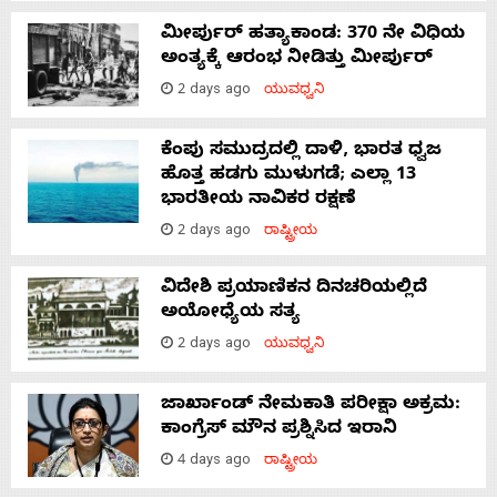
ಮೀರ್ಪುರ್ ಹತ್ಯಾಕಾಂಡ: 370 ನೇ ವಿಧಿಯ
ಅಂತ್ಯಕ್ಕೆ ಆರಂಭ ನೀಡಿತ್ತು ಮೀರ್ಪುರ್
2 days ago
ಯುವಧ್ವನಿ
ಕೆಂಪು ಸಮುದ್ರದಲ್ಲಿ ದಾಳಿ, ಭಾರತ ಧ್ವಜ
ಹೊತ್ತ ಹಡಗು ಮುಳುಗಡೆ; ಎಲ್ಲಾ 13
ಭಾರತೀಯ ನಾವಿಕರ ರಕ್ಷಣೆ
2 days ago
ರಾಷ್ಟ್ರೀಯ
ವಿದೇಶಿ ಪ್ರಯಾಣಿಕನ ದಿನಚರಿಯಲ್ಲಿದೆ
ಅಯೋಧ್ಯೆಯ ಸತ್ಯ
2 days ago
ಯುವಧ್ವನಿ
ಜಾರ್ಖಾಂಡ್‌ ನೇಮಕಾತಿ ಪರೀಕ್ಷಾ ಅಕ್ರಮ:
ಕಾಂಗ್ರೆಸ್‌ ಮೌನ ಪ್ರಶ್ನಿಸಿದ ಇರಾನಿ
4 days ago
ರಾಷ್ಟ್ರೀಯ