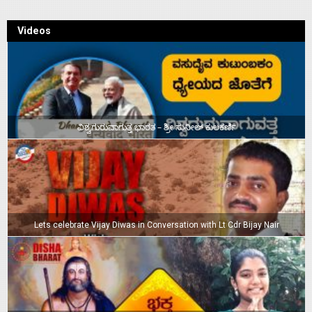
Videos
ವಿಶ್ವಗುರುವಾಗುತ್ತ ಭಾರತ – ಶ್ರೀ ಸುನೀಲ್‌ ಕುಲಕರ್ಣಿ
Lets celebrate Vijay Diwas in Conversation with Lt Cdr Bijay Nair