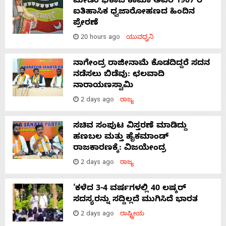
ಮೇಡಂ ಭಿಕಾಜಿ ಕಾಮಾ ಅವರ 1907 ರ
ಐತಿಹಾಸಿಕ ಧ್ವಜಾರೋಹಣದ ಹಿಂದಿನ
ಪ್ರೇರಣೆ
20 hours ago
ಯುವಧ್ವನಿ
ನಾಗೇಂದ್ರ ರಾಜೀನಾಮೆ ಕೊಡದಿದ್ದರೆ ಸದನ
ನಡೆಸಲು ಬಿಡೆವು: ಛಲವಾದಿ
ನಾರಾಯಣಸ್ವಾಮಿ
2 days ago
ರಾಜ್ಯ
ಸಚಿವ ಸಂಪುಟ ವಿಸ್ತರಣೆ ಮಾಡಿದ್ದು
ಹಣಬಲ ಮತ್ತು ಹೈಕಮಾಂಡ್
ರಾಜಕಾರಣಕ್ಕೆ: ವಿಜಯೇಂದ್ರ
2 days ago
ರಾಜ್ಯ
‘ಕಳೆದ 3-4 ವರ್ಷಗಳಲ್ಲಿ 40 ಲಷ್ಕರ್
ಸದಸ್ಯರನ್ನು ಸದ್ದಿಲ್ಲದೆ ಮುಗಿಸಿದೆ ಭಾರತ
2 days ago
ರಾಷ್ಟ್ರೀಯ