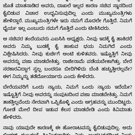
ಜೊತೆ ಮಾತನಾಡಿದ ಅವರು, ದಾಖಲೆ ಇಲ್ಲದ ಕಾರಣ ಸಚಿವ ಸ್ಥಾನದಿಂದ
ಕೈಬಿಡುವ ವಿಚಾರ ಉದ್ಭವಿಸುವುದಿಲ್ಲ ಎಂದು ಮುಖ್ಯಮಂತ್ರಿಗಳು
ಹೇಳಿದ್ದಾರೆ. ಮುಖ್ಯಮಂತ್ರಿಗಳೇ ಇದು ನಮಗೆ ಮೊದಲೇ ಗೊತ್ತಿದೆ. ನಿಮಗೆ
ಧೈರ್ಯ ಇಲ್ಲ ಎಂಬುದು ನಮಗೆ ಗೊತ್ತಿದೆ ಎಂದು ಟೀಕಿಸಿದರು.
ಆ ಸಚಿವರ ತಂದೆಯವರು ಎಐಸಿಸಿ ಅಧ್ಯಕ್ಷರು. ನೀವು ಇದಕ್ಕೆ ಕೈ ಹಾಕಿದರೆ
Home
ಅವರು ನಿಮ್ಮ ಬುಡಕ್ಕೆ ಕೈ ಹಾಕುವ ಭಯ ನಿಮಗಿದೆ ಎಂದು
ವಿಶ್ಲೇಷಿಸಿದರು. ನೀವು ಕುರ್ಚಿಗೆ ಅಂಟಿ ಕುಳಿತವರು. ಇಷ್ಟೊತ್ತಿಗೆ ನೀವು
ಅವರನ್ನು ವಜಾ ಮಾಡಬೇಕಿತ್ತು. ರಾಜೀನಾಮೆ ಪಡೆಯಬೇಕಾಗಿತ್ತು. ಬೇರೆ
About
ಸರಕಾರವಿದ್ದಾಗ ಸ್ವಲ್ಪ ಬಂದರೂ ಬೀದಿಗಿಳಿದು ಬೆಂಕಿ ಹಚ್ಚುತ್ತೀರಲ್ಲವೇ?
ಈಗ ನಿಮ್ಮನ್ನು ತಡೆದೋರ್ಯಾರು ಎಂದು ಕೇಳಿದರು.
Us
ಬೇರೆಯವರಿಗೆ ಒಂದು ನ್ಯಾಯ, ನಿಮಗೆ ಒಂದು ನ್ಯಾಯ ಇದೆಯೇ?
ಇಷ್ಟೊತ್ತಿಗೆ ನೀವು ಅವರನ್ನು ಸಂಪುಟದಿಂದ ವಜಾ ಮಾಡಬೇಕಿತ್ತು. ನಿಮಗೆ
ತಾಕತ್ತಿಲ್ಲವೆಂದು ನೇರವಾಗಿ ಒಪ್ಪಿಕೊಳ್ಳಿ ಎಂದು ಆಗ್ರಹವನ್ನು ಮುಂದಿಟ್ಟರು.
Advertise
ಗೋಡೆ ಮೇಲೆ ದೀಪ ಇಡುವ ಕೆಲಸ ಮಾಡಬೇಡಿ ಎಂದು ಕಿವಿಮಾತು
ಹೇಳಿದರು.
With
ನಾವು ಯಾವುದೇ ಕಾರಣಕ್ಕೆ ಈ ಹೋರಾಟವನ್ನು ಕೈಬಿಡುವುದಿಲ್ಲ. ಅದು