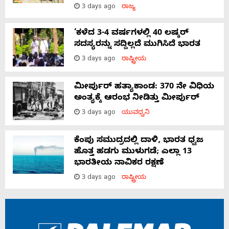
3 days ago
ರಾಜ್ಯ
‘ಕಳೆದ 3-4 ವರ್ಷಗಳಲ್ಲಿ 40 ಲಷ್ಕರ್
ಸದಸ್ಯರನ್ನು ಸದ್ದಿಲ್ಲದೆ ಮುಗಿಸಿದೆ ಭಾರತ
3 days ago
ರಾಷ್ಟ್ರೀಯ
ಮೀರ್ಪುರ್ ಹತ್ಯಾಕಾಂಡ: 370 ನೇ ವಿಧಿಯ
ಅಂತ್ಯಕ್ಕೆ ಆರಂಭ ನೀಡಿತ್ತು ಮೀರ್ಪುರ್
3 days ago
ಯುವಧ್ವನಿ
ಕೆಂಪು ಸಮುದ್ರದಲ್ಲಿ ದಾಳಿ, ಭಾರತ ಧ್ವಜ
ಹೊತ್ತ ಹಡಗು ಮುಳುಗಡೆ; ಎಲ್ಲಾ 13
ಭಾರತೀಯ ನಾವಿಕರ ರಕ್ಷಣೆ
3 days ago
ರಾಷ್ಟ್ರೀಯ