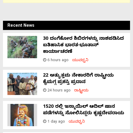
Recent News
30 ದಂಗೆಕೋರ ಶಿಬಿರಗಳನ್ನು ನಾಶಪಡಿಸಿದ
ಐತಿಹಾಸಿಕ ಭಾರತ-ಭೂತಾನ್
ಕಾರ್ಯಾಚರಣೆ
6 hours ago
ಯುವಧ್ವನಿ
22 ಅತ್ಯುತ್ತಮ ನೇಕಾರರಿಗೆ ರಾಷ್ಟ್ರೀಯ
ಕೈಮಗ್ಗ ಪ್ರಶಸ್ತಿ ಪ್ರದಾನ
24 hours ago
ರಾಷ್ಟ್ರೀಯ
1520 ರಲ್ಲಿ ಇಸ್ಮಾಯಿಲ್ ಆದಿಲ್ ಷಾನ
ಪಡೆಗಳನ್ನು ಸೋಲಿಸಿದ್ದರು ಕೃಷ್ಣದೇವರಾಯ
1 day ago
ಯುವಧ್ವನಿ