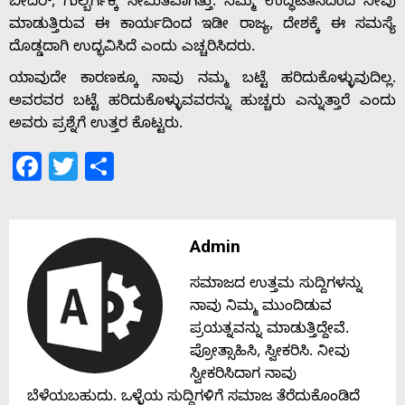
ಬೀದರ್, ಗುಲ್ಬರ್ಗಕ್ಕೆ ಸೀಮಿತವಾಗಿತ್ತು. ನಿಮ್ಮ ಉದ್ಧಟತನದಿಂದ ನೀವು
s
ಮಾಡುತ್ತಿರುವ ಈ ಕಾರ್ಯದಿಂದ ಇಡೀ ರಾಜ್ಯ, ದೇಶಕ್ಕೆ ಈ ಸಮಸ್ಯೆ
ದೊಡ್ಡದಾಗಿ ಉದ್ಭವಿಸಿದೆ ಎಂದು ಎಚ್ಚರಿಸಿದರು.
ಯಾವುದೇ ಕಾರಣಕ್ಕೂ ನಾವು ನಮ್ಮ ಬಟ್ಟೆ ಹರಿದುಕೊಳ್ಳುವುದಿಲ್ಲ.
Contact
ಅವರವರ ಬಟ್ಟೆ ಹರಿದುಕೊಳ್ಳುವವರನ್ನು ಹುಚ್ಚರು ಎನ್ನುತ್ತಾರೆ ಎಂದು
ಅವರು ಪ್ರಶ್ನೆಗೆ ಉತ್ತರ ಕೊಟ್ಟರು.
Us
Facebook
Twitter
Share
Admin
ಸಮಾಜದ ಉತ್ತಮ ಸುದ್ದಿಗಳನ್ನು
ನಾವು ನಿಮ್ಮ ಮುಂದಿಡುವ
ಪ್ರಯತ್ನವನ್ನು ಮಾಡುತ್ತಿದ್ದೇವೆ.
ಪ್ರೋತ್ಸಾಹಿಸಿ, ಸ್ವೀಕರಿಸಿ. ನೀವು
ಸ್ವೀಕರಿಸಿದಾಗ ನಾವು
ಬೆಳೆಯಬಹುದು. ಒಳ್ಳೆಯ ಸುದ್ದಿಗಳಿಗೆ ಸಮಾಜ ತೆರೆದುಕೊಂಡಿದೆ