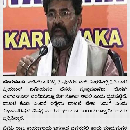
ಬೆಂಗಳೂರು
: ಸಚಿನ್ ಬರೆದಿಟ್ಟ 7 ಪುಟಗಳ ಡೆತ್ ನೋಟಿನಲ್ಲಿ 2-3 ಬಾರಿ
ಪ್ರಿಯಾಂಕ್ ಖರ್ಗೆಯವರ ಹೆಸರು ಪ್ರಸ್ತಾಪವಾಗಿದೆ. ಜೊತೆಗೆ
ಎಫ್‍ಎಸ್‍ಎಲ್ ವರದಿಯಲ್ಲೂ ಡೆತ್ ನೋಟ್ ಅಸಲಿ ಎಂದು ದೃಢಪಟ್ಟಿದೆ.
ದಾಖಲೆ ಕೊಡಿ ಎಂದರೆ ಇನ್ನೇನು ದಾಖಲೆ ಬೇಕು ನಿಮಗೆ ಎಂದು
ವಿಧಾನಪರಿಷತ್ ವಿಪಕ್ಷ ನಾಯಕ ಛಲವಾದಿ ನಾರಾಯಣಸ್ವಾಮಿ ಅವರು
ಪ್ರಶ್ನಿಸಿದ್ದಾರೆ.
ಬಿಜೆಪಿ ರಾಜ್ಯ ಕಾರ್ಯಾಲಯ ಜಗನ್ನಾಥ ಭವನದಲ್ಲಿ ಇಂದು ಮಾಧ್ಯಮಗಳ