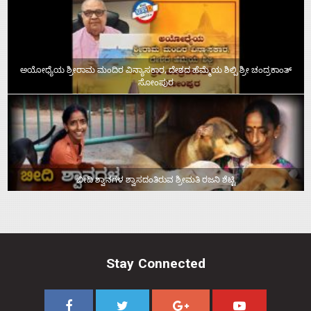
ಅಯೋಧ್ಯೆಯ ಶ್ರೀರಾಮ ಮಂದಿರ ವಿನ್ಯಾಸಕಾರ, ದೇಶದ ಹೆಮ್ಮೆಯ ಶಿಲ್ಪಿ ಶ್ರೀ ಚಂದ್ರಕಾಂತ್‌
ಸೋಂಪುರ
ಬೀದಿ ಶ್ವಾನಗಳ ಶ್ವಾಸದಂತಿರುವ ಶ್ರೀಮತಿ ರಜನಿ ಶೆಟ್ಟಿ
Stay Connected