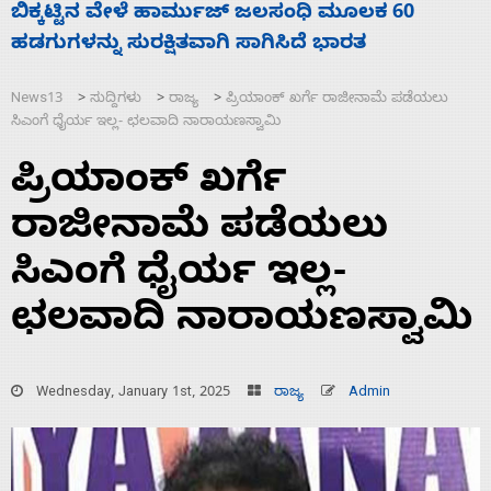
ನಾಗೇಂದ್ರ ರಾಜೀನಾಮೆ ಕೊಡದಿದ್ದರೆ ಸದನ ನಡೆಸಲು
ಸ
ಬಿಡೆವು: ಛಲವಾದಿ ನಾರಾಯಣಸ್ವಾಮಿ
ಹ
News13
ಸುದ್ದಿಗಳು
ರಾಜ್ಯ
ಪ್ರಿಯಾಂಕ್ ಖರ್ಗೆ ರಾಜೀನಾಮೆ ಪಡೆಯಲು
>
>
>
ಸಿಎಂಗೆ ಧೈರ್ಯ ಇಲ್ಲ- ಛಲವಾದಿ ನಾರಾಯಣಸ್ವಾಮಿ
ಪ್ರಿಯಾಂಕ್ ಖರ್ಗೆ
ರಾಜೀನಾಮೆ ಪಡೆಯಲು
ಸಿಎಂಗೆ ಧೈರ್ಯ ಇಲ್ಲ-
ಛಲವಾದಿ ನಾರಾಯಣಸ್ವಾಮಿ
Wednesday, January 1st, 2025
ರಾಜ್ಯ
Admin