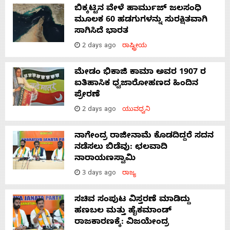
ಬಿಕ್ಕಟ್ಟಿನ ವೇಳೆ ಹಾರ್ಮುಜ್ ಜಲಸಂಧಿ
ಮೂಲಕ 60 ಹಡಗುಗಳನ್ನು ಸುರಕ್ಷಿತವಾಗಿ
ಸಾಗಿಸಿದೆ ಭಾರತ
2 days ago
ರಾಷ್ಟ್ರೀಯ
ಮೇಡಂ ಭಿಕಾಜಿ ಕಾಮಾ ಅವರ 1907 ರ
ಐತಿಹಾಸಿಕ ಧ್ವಜಾರೋಹಣದ ಹಿಂದಿನ
ಪ್ರೇರಣೆ
2 days ago
ಯುವಧ್ವನಿ
ನಾಗೇಂದ್ರ ರಾಜೀನಾಮೆ ಕೊಡದಿದ್ದರೆ ಸದನ
ನಡೆಸಲು ಬಿಡೆವು: ಛಲವಾದಿ
ನಾರಾಯಣಸ್ವಾಮಿ
3 days ago
ರಾಜ್ಯ
ಸಚಿವ ಸಂಪುಟ ವಿಸ್ತರಣೆ ಮಾಡಿದ್ದು
ಹಣಬಲ ಮತ್ತು ಹೈಕಮಾಂಡ್
ರಾಜಕಾರಣಕ್ಕೆ: ವಿಜಯೇಂದ್ರ