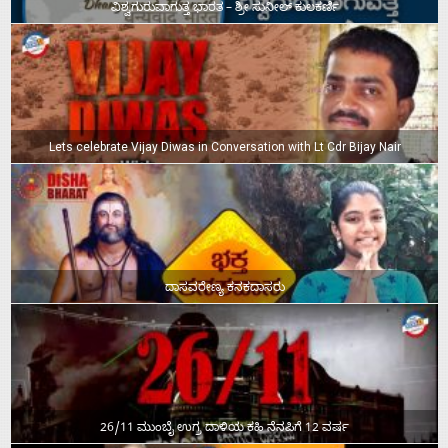
ವಿಶ್ವಗುರುವಾಗುತ್ತ ಭಾರತ – ಶ್ರೀ ಸುನೀಲ್‌ ಕುಲಕರ್ಣಿ
Lets celebrate Vijay Diwas in Conversation with Lt Cdr Bijay Nair
ದಾಸವರೇಣ್ಯ ಕನಕದಾಸರು
26/11 ಮುಂಬೈ ಉಗ್ರ ದಾಳಿಯ ಕಹಿ ನೆನಪಿಗೆ 12 ವರ್ಷ