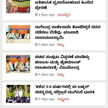
ಐತಿಹಾಸಿಕ ಧ್ವಜಾರೋಹಣದ ಹಿಂದಿನ
ಪ್ರೇರಣೆ
4 days ago
ಯುವಧ್ವನಿ
ನಾಗೇಂದ್ರ ರಾಜೀನಾಮೆ ಕೊಡದಿದ್ದರೆ ಸದನ
ನಡೆಸಲು ಬಿಡೆವು: ಛಲವಾದಿ
ನಾರಾಯಣಸ್ವಾಮಿ
5 days ago
ರಾಜ್ಯ
ಸಚಿವ ಸಂಪುಟ ವಿಸ್ತರಣೆ ಮಾಡಿದ್ದು
ಹಣಬಲ ಮತ್ತು ಹೈಕಮಾಂಡ್
ರಾಜಕಾರಣಕ್ಕೆ: ವಿಜಯೇಂದ್ರ
5 days ago
ರಾಜ್ಯ
‘ಕಳೆದ 3-4 ವರ್ಷಗಳಲ್ಲಿ 40 ಲಷ್ಕರ್
ಸದಸ್ಯರನ್ನು ಸದ್ದಿಲ್ಲದೆ ಮುಗಿಸಿದೆ ಭಾರತ
5 days ago
ರಾಷ್ಟ್ರೀಯ