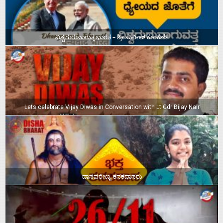
ವಿಶ್ವಗುರುವಾಗುತ್ತ ಭಾರತ – ಶ್ರೀ ಸುನೀಲ್‌ ಕುಲಕರ್ಣಿ
Lets celebrate Vijay Diwas in Conversation with Lt Cdr Bijay Nair
ದಾಸವರೇಣ್ಯ ಕನಕದಾಸರು