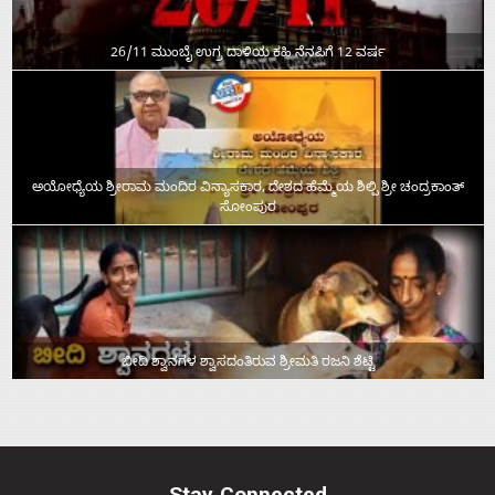
26/11 ಮುಂಬೈ ಉಗ್ರ ದಾಳಿಯ ಕಹಿ ನೆನಪಿಗೆ 12 ವರ್ಷ
ಅಯೋಧ್ಯೆಯ ಶ್ರೀರಾಮ ಮಂದಿರ ವಿನ್ಯಾಸಕಾರ, ದೇಶದ ಹೆಮ್ಮೆಯ ಶಿಲ್ಪಿ ಶ್ರೀ ಚಂದ್ರಕಾಂತ್‌
ಸೋಂಪುರ
ಬೀದಿ ಶ್ವಾನಗಳ ಶ್ವಾಸದಂತಿರುವ ಶ್ರೀಮತಿ ರಜನಿ ಶೆಟ್ಟಿ