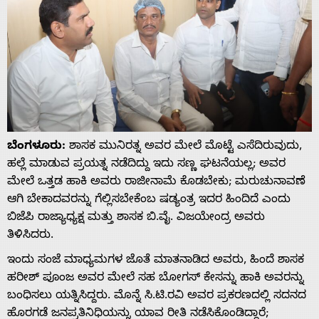
ಬೆಂಗಳೂರು:
ಶಾಸಕ ಮುನಿರತ್ನ ಅವರ ಮೇಲೆ ಮೊಟ್ಟೆ ಎಸೆದಿರುವುದು,
ಹಲ್ಲೆ ಮಾಡುವ ಪ್ರಯತ್ನ ನಡೆದಿದ್ದು ಇದು ಸಣ್ಣ ಘಟನೆಯಲ್ಲ; ಅವರ
ಮೇಲೆ ಒತ್ತಡ ಹಾಕಿ ಅವರು ರಾಜೀನಾಮೆ ಕೊಡಬೇಕು; ಮರುಚುನಾವಣೆ
ಆಗಿ ಬೇಕಾದವರನ್ನು ಗೆಲ್ಲಿಸಬೇಕೆಂಬ ಷಡ್ಯಂತ್ರ ಇದರ ಹಿಂದಿದೆ ಎಂದು
ಬಿಜೆಪಿ ರಾಜ್ಯಾಧ್ಯಕ್ಷ ಮತ್ತು ಶಾಸಕ ಬಿ.ವೈ. ವಿಜಯೇಂದ್ರ ಅವರು
ತಿಳಿಸಿದರು.
ಇಂದು ಸಂಜೆ ಮಾಧ್ಯಮಗಳ ಜೊತೆ ಮಾತನಾಡಿದ ಅವರು, ಹಿಂದೆ ಶಾಸಕ
ಹರೀಶ್ ಪೂಂಜ ಅವರ ಮೇಲೆ ಸಹ ಬೋಗಸ್ ಕೇಸನ್ನು ಹಾಕಿ ಅವರನ್ನು
ಬಂಧಿಸಲು ಯತ್ನಿಸಿದ್ದರು. ಮೊನ್ನೆ ಸಿ.ಟಿ.ರವಿ ಅವರ ಪ್ರಕರಣದಲ್ಲಿ ಸದನದ
ಹೊರಗಡೆ ಜನಪ್ರತಿನಿಧಿಯನ್ನು ಯಾವ ರೀತಿ ನಡೆಸಿಕೊಂಡಿದ್ದಾರೆ;