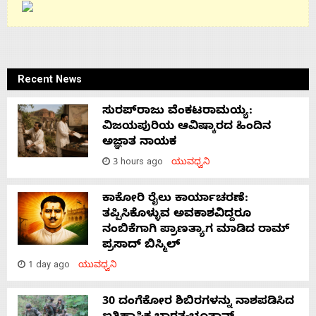
Recent News
ಸುರಪ್‌ರಾಜು ವೆಂಕಟರಾಮಯ್ಯ:
ವಿಜಯಪುರಿಯ ಆವಿಷ್ಕಾರದ ಹಿಂದಿನ
ಅಜ್ಞಾತ ನಾಯಕ
3 hours ago
ಯುವಧ್ವನಿ
ಕಾಕೋರಿ ರೈಲು ಕಾರ್ಯಾಚರಣೆ:
ತಪ್ಪಿಸಿಕೊಳ್ಳುವ ಅವಕಾಶವಿದ್ದರೂ
ನಂಬಿಕೆಗಾಗಿ ಪ್ರಾಣತ್ಯಾಗ ಮಾಡಿದ ರಾಮ್
ಪ್ರಸಾದ್ ಬಿಸ್ಮಿಲ್
1 day ago
ಯುವಧ್ವನಿ
30 ದಂಗೆಕೋರ ಶಿಬಿರಗಳನ್ನು ನಾಶಪಡಿಸಿದ