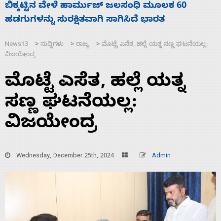
ನಾಗೇಂದ್ರ ರಾಜೀನಾಮೆ ಕೊಡದಿದ್ದರೆ ಸದನ ನಡೆಸಲು
ಸ
ಬಿಡೆವು: ಛಲವಾದಿ ನಾರಾಯಣಸ್ವಾಮಿ
ಹ
News13
ಸುದ್ದಿಗಳು
ರಾಜ್ಯ
ಮೊಟ್ಟೆ ಎಸೆತ, ಹಲ್ಲೆ ಯತ್ನ ಸಣ್ಣ ಘಟನೆಯಲ್ಲ:
>
>
>
ವಿಜಯೇಂದ್ರ
ಮೊಟ್ಟೆ ಎಸೆತ, ಹಲ್ಲೆ ಯತ್ನ
ಸಣ್ಣ ಘಟನೆಯಲ್ಲ:
ವಿಜಯೇಂದ್ರ
Wednesday, December 25th, 2024
Admin