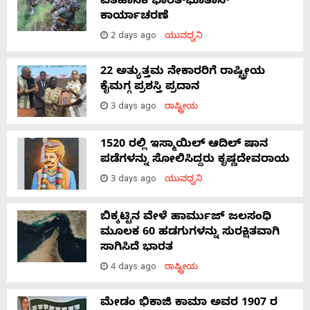
ಐತಿಹಾಸಿಕ ಭಾರತ-ಭೂತಾನ್
ಕಾರ್ಯಾಚರಣೆ
2 days ago
ಯುವಧ್ವನಿ
22 ಅತ್ಯುತ್ತಮ ನೇಕಾರರಿಗೆ ರಾಷ್ಟ್ರೀಯ
ಕೈಮಗ್ಗ ಪ್ರಶಸ್ತಿ ಪ್ರದಾನ
3 days ago
ರಾಷ್ಟ್ರೀಯ
1520 ರಲ್ಲಿ ಇಸ್ಮಾಯಿಲ್ ಆದಿಲ್ ಷಾನ
ಪಡೆಗಳನ್ನು ಸೋಲಿಸಿದ್ದರು ಕೃಷ್ಣದೇವರಾಯ
3 days ago
ಯುವಧ್ವನಿ
ಬಿಕ್ಕಟ್ಟಿನ ವೇಳೆ ಹಾರ್ಮುಜ್ ಜಲಸಂಧಿ
ಮೂಲಕ 60 ಹಡಗುಗಳನ್ನು ಸುರಕ್ಷಿತವಾಗಿ
ಸಾಗಿಸಿದೆ ಭಾರತ
4 days ago
ರಾಷ್ಟ್ರೀಯ
ಮೇಡಂ ಭಿಕಾಜಿ ಕಾಮಾ ಅವರ 1907 ರ