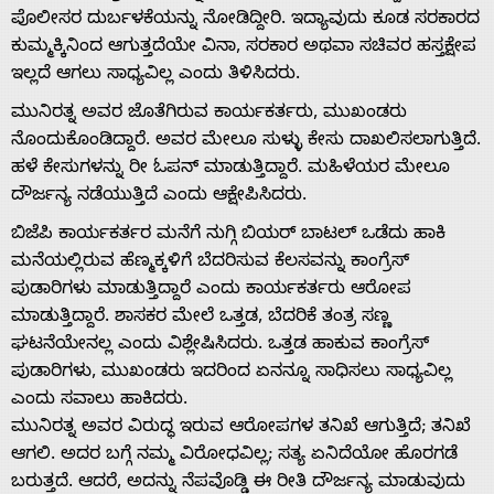
ಪೊಲೀಸರ ದುರ್ಬಳಕೆಯನ್ನು ನೋಡಿದ್ದೀರಿ. ಇದ್ಯಾವುದು ಕೂಡ ಸರಕಾರದ
ಕುಮ್ಮಕ್ಕಿನಿಂದ ಆಗುತ್ತದೆಯೇ ವಿನಾ, ಸರಕಾರ ಅಥವಾ ಸಚಿವರ ಹಸ್ತಕ್ಷೇಪ
ಇಲ್ಲದೆ ಆಗಲು ಸಾಧ್ಯವಿಲ್ಲ ಎಂದು ತಿಳಿಸಿದರು.
ಮುನಿರತ್ನ ಅವರ ಜೊತೆಗಿರುವ ಕಾರ್ಯಕರ್ತರು, ಮುಖಂಡರು
ನೊಂದುಕೊಂಡಿದ್ದಾರೆ. ಅವರ ಮೇಲೂ ಸುಳ್ಳು ಕೇಸು ದಾಖಲಿಸಲಾಗುತ್ತಿದೆ.
ಹಳೆ ಕೇಸುಗಳನ್ನು ರೀ ಓಪನ್ ಮಾಡುತ್ತಿದ್ದಾರೆ. ಮಹಿಳೆಯರ ಮೇಲೂ
Home
ದೌರ್ಜನ್ಯ ನಡೆಯುತ್ತಿದೆ ಎಂದು ಆಕ್ಷೇಪಿಸಿದರು.
ಬಿಜೆಪಿ ಕಾರ್ಯಕರ್ತರ ಮನೆಗೆ ನುಗ್ಗಿ ಬಿಯರ್ ಬಾಟಲ್ ಒಡೆದು ಹಾಕಿ
About
ಮನೆಯಲ್ಲಿರುವ ಹೆಣ್ಮಕ್ಕಳಿಗೆ ಬೆದರಿಸುವ ಕೆಲಸವನ್ನು ಕಾಂಗ್ರೆಸ್
ಪುಡಾರಿಗಳು ಮಾಡುತ್ತಿದ್ದಾರೆ ಎಂದು ಕಾರ್ಯಕರ್ತರು ಆರೋಪ
ಮಾಡುತ್ತಿದ್ದಾರೆ. ಶಾಸಕರ ಮೇಲೆ ಒತ್ತಡ, ಬೆದರಿಕೆ ತಂತ್ರ ಸಣ್ಣ
Us
ಘಟನೆಯೇನಲ್ಲ ಎಂದು ವಿಶ್ಲೇಷಿಸಿದರು. ಒತ್ತಡ ಹಾಕುವ ಕಾಂಗ್ರೆಸ್
ಪುಡಾರಿಗಳು, ಮುಖಂಡರು ಇದರಿಂದ ಏನನ್ನೂ ಸಾಧಿಸಲು ಸಾಧ್ಯವಿಲ್ಲ
ಎಂದು ಸವಾಲು ಹಾಕಿದರು.
Advertise
ಮುನಿರತ್ನ ಅವರ ವಿರುದ್ಧ ಇರುವ ಆರೋಪಗಳ ತನಿಖೆ ಆಗುತ್ತಿದೆ; ತನಿಖೆ
ಆಗಲಿ. ಅದರ ಬಗ್ಗೆ ನಮ್ಮ ವಿರೋಧವಿಲ್ಲ; ಸತ್ಯ ಏನಿದೆಯೋ ಹೊರಗಡೆ
With
ಬರುತ್ತದೆ. ಆದರೆ, ಅದನ್ನು ನೆಪವೊಡ್ಡಿ ಈ ರೀತಿ ದೌರ್ಜನ್ಯ ಮಾಡುವುದು