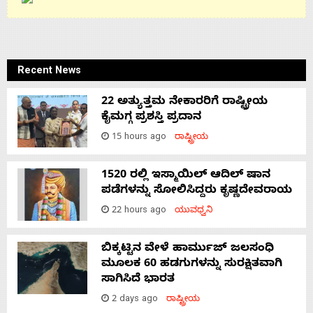
Recent News
22 ಅತ್ಯುತ್ತಮ ನೇಕಾರರಿಗೆ ರಾಷ್ಟ್ರೀಯ
ಕೈಮಗ್ಗ ಪ್ರಶಸ್ತಿ ಪ್ರದಾನ
15 hours ago
ರಾಷ್ಟ್ರೀಯ
1520 ರಲ್ಲಿ ಇಸ್ಮಾಯಿಲ್ ಆದಿಲ್ ಷಾನ
ಪಡೆಗಳನ್ನು ಸೋಲಿಸಿದ್ದರು ಕೃಷ್ಣದೇವರಾಯ
22 hours ago
ಯುವಧ್ವನಿ
ಬಿಕ್ಕಟ್ಟಿನ ವೇಳೆ ಹಾರ್ಮುಜ್ ಜಲಸಂಧಿ
ಮೂಲಕ 60 ಹಡಗುಗಳನ್ನು ಸುರಕ್ಷಿತವಾಗಿ
ಸಾಗಿಸಿದೆ ಭಾರತ
2 days ago
ರಾಷ್ಟ್ರೀಯ