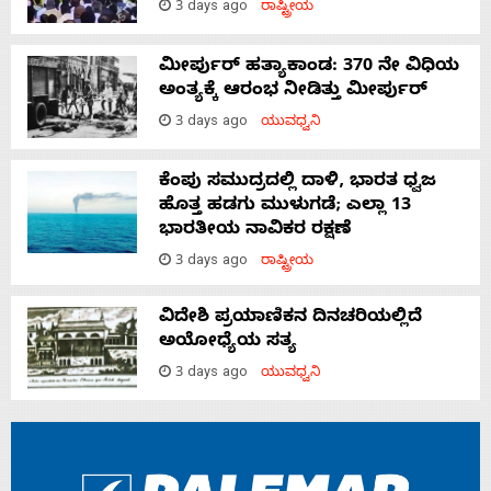
3 days ago
ರಾಷ್ಟ್ರೀಯ
ಮೀರ್ಪುರ್ ಹತ್ಯಾಕಾಂಡ: 370 ನೇ ವಿಧಿಯ
ಅಂತ್ಯಕ್ಕೆ ಆರಂಭ ನೀಡಿತ್ತು ಮೀರ್ಪುರ್
3 days ago
ಯುವಧ್ವನಿ
ಕೆಂಪು ಸಮುದ್ರದಲ್ಲಿ ದಾಳಿ, ಭಾರತ ಧ್ವಜ
ಹೊತ್ತ ಹಡಗು ಮುಳುಗಡೆ; ಎಲ್ಲಾ 13
ಭಾರತೀಯ ನಾವಿಕರ ರಕ್ಷಣೆ
3 days ago
ರಾಷ್ಟ್ರೀಯ
ವಿದೇಶಿ ಪ್ರಯಾಣಿಕನ ದಿನಚರಿಯಲ್ಲಿದೆ
ಅಯೋಧ್ಯೆಯ ಸತ್ಯ
3 days ago
ಯುವಧ್ವನಿ