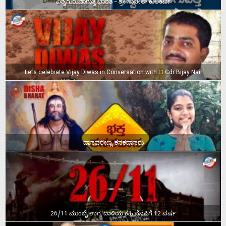
ವಿಶ್ವಗುರುವಾಗುತ್ತ ಭಾರತ – ಶ್ರೀ ಸುನೀಲ್‌ ಕುಲಕರ್ಣಿ
Lets celebrate Vijay Diwas in Conversation with Lt Cdr Bijay Nair
ದಾಸವರೇಣ್ಯ ಕನಕದಾಸರು
26/11 ಮುಂಬೈ ಉಗ್ರ ದಾಳಿಯ ಕಹಿ ನೆನಪಿಗೆ 12 ವರ್ಷ