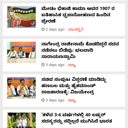
ಮೇಡಂ ಭಿಕಾಜಿ ಕಾಮಾ ಅವರ 1907 ರ
ಐತಿಹಾಸಿಕ ಧ್ವಜಾರೋಹಣದ ಹಿಂದಿನ
ಪ್ರೇರಣೆ
2 days ago
ಯುವಧ್ವನಿ
ನಾಗೇಂದ್ರ ರಾಜೀನಾಮೆ ಕೊಡದಿದ್ದರೆ ಸದನ
ನಡೆಸಲು ಬಿಡೆವು: ಛಲವಾದಿ
ನಾರಾಯಣಸ್ವಾಮಿ
3 days ago
ರಾಜ್ಯ
ಸಚಿವ ಸಂಪುಟ ವಿಸ್ತರಣೆ ಮಾಡಿದ್ದು
ಹಣಬಲ ಮತ್ತು ಹೈಕಮಾಂಡ್
ರಾಜಕಾರಣಕ್ಕೆ: ವಿಜಯೇಂದ್ರ
3 days ago
ರಾಜ್ಯ
‘ಕಳೆದ 3-4 ವರ್ಷಗಳಲ್ಲಿ 40 ಲಷ್ಕರ್
ಸದಸ್ಯರನ್ನು ಸದ್ದಿಲ್ಲದೆ ಮುಗಿಸಿದೆ ಭಾರತ