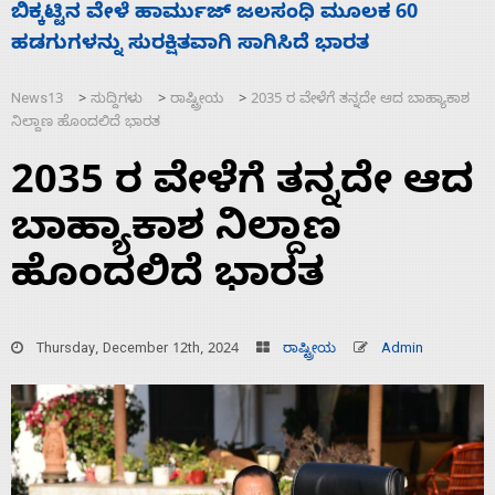
ನಾಗೇಂದ್ರ ರಾಜೀನಾಮೆ ಕೊಡದಿದ್ದರೆ ಸದನ ನಡೆಸಲು
ಸ
ಬಿಡೆವು: ಛಲವಾದಿ ನಾರಾಯಣಸ್ವಾಮಿ
ಹ
News13
ಸುದ್ದಿಗಳು
ರಾಷ್ಟ್ರೀಯ
2035 ರ ವೇಳೆಗೆ ತನ್ನದೇ ಆದ ಬಾಹ್ಯಾಕಾಶ
>
>
>
ನಿಲ್ದಾಣ ಹೊಂದಲಿದೆ ಭಾರತ
2035 ರ ವೇಳೆಗೆ ತನ್ನದೇ ಆದ
ಬಾಹ್ಯಾಕಾಶ ನಿಲ್ದಾಣ
ಹೊಂದಲಿದೆ ಭಾರತ
Thursday, December 12th, 2024
ರಾಷ್ಟ್ರೀಯ
Admin