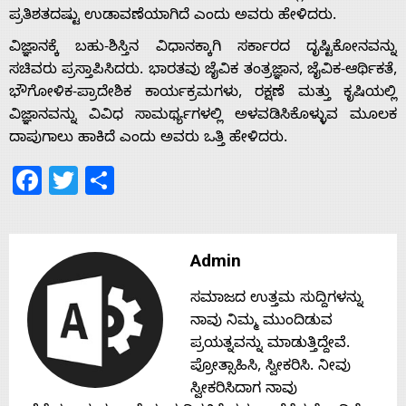
ಪ್ರತಿಶತದಷ್ಟು ಉಡಾವಣೆಯಾಗಿದೆ ಎಂದು ಅವರು ಹೇಳಿದರು.
Home
ವಿಜ್ಞಾನಕ್ಕೆ ಬಹು-ಶಿಸ್ತಿನ ವಿಧಾನಕ್ಕಾಗಿ ಸರ್ಕಾರದ ದೃಷ್ಟಿಕೋನವನ್ನು
ಸಚಿವರು ಪ್ರಸ್ತಾಪಿಸಿದರು. ಭಾರತವು ಜೈವಿಕ ತಂತ್ರಜ್ಞಾನ, ಜೈವಿಕ-ಆರ್ಥಿಕತೆ,
ಭೌಗೋಳಿಕ-ಪ್ರಾದೇಶಿಕ ಕಾರ್ಯಕ್ರಮಗಳು, ರಕ್ಷಣೆ ಮತ್ತು ಕೃಷಿಯಲ್ಲಿ
About
ವಿಜ್ಞಾನವನ್ನು ವಿವಿಧ ಸಾಮರ್ಥ್ಯಗಳಲ್ಲಿ ಅಳವಡಿಸಿಕೊಳ್ಳುವ ಮೂಲಕ
ದಾಪುಗಾಲು ಹಾಕಿದೆ ಎಂದು ಅವರು ಒತ್ತಿ ಹೇಳಿದರು.
Us
Facebook
Twitter
Share
Advertise
Admin
With
ಸಮಾಜದ ಉತ್ತಮ ಸುದ್ದಿಗಳನ್ನು
s
ನಾವು ನಿಮ್ಮ ಮುಂದಿಡುವ
ಪ್ರಯತ್ನವನ್ನು ಮಾಡುತ್ತಿದ್ದೇವೆ.
ಪ್ರೋತ್ಸಾಹಿಸಿ, ಸ್ವೀಕರಿಸಿ. ನೀವು
Contact
ಸ್ವೀಕರಿಸಿದಾಗ ನಾವು