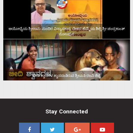
ಅಯೋಧ್ಯೆಯ ಶ್ರೀರಾಮ ಮಂದಿರ ವಿನ್ಯಾಸಕಾರ, ದೇಶದ ಹೆಮ್ಮೆಯ ಶಿಲ್ಪಿ ಶ್ರೀ ಚಂದ್ರಕಾಂತ್‌
ಸೋಂಪುರ
ಬೀದಿ ಶ್ವಾನಗಳ ಶ್ವಾಸದಂತಿರುವ ಶ್ರೀಮತಿ ರಜನಿ ಶೆಟ್ಟಿ
Stay Connected