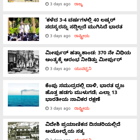
3 days ago
ರಾಜ್ಯ
‘ಕಳೆದ 3-4 ವರ್ಷಗಳಲ್ಲಿ 40 ಲಷ್ಕರ್
ಸದಸ್ಯರನ್ನು ಸದ್ದಿಲ್ಲದೆ ಮುಗಿಸಿದೆ ಭಾರತ
3 days ago
ರಾಷ್ಟ್ರೀಯ
ಮೀರ್ಪುರ್ ಹತ್ಯಾಕಾಂಡ: 370 ನೇ ವಿಧಿಯ
ಅಂತ್ಯಕ್ಕೆ ಆರಂಭ ನೀಡಿತ್ತು ಮೀರ್ಪುರ್
3 days ago
ಯುವಧ್ವನಿ
ಕೆಂಪು ಸಮುದ್ರದಲ್ಲಿ ದಾಳಿ, ಭಾರತ ಧ್ವಜ
ಹೊತ್ತ ಹಡಗು ಮುಳುಗಡೆ; ಎಲ್ಲಾ 13
ಭಾರತೀಯ ನಾವಿಕರ ರಕ್ಷಣೆ
3 days ago
ರಾಷ್ಟ್ರೀಯ
ವಿದೇಶಿ ಪ್ರಯಾಣಿಕನ ದಿನಚರಿಯಲ್ಲಿದೆ
ಅಯೋಧ್ಯೆಯ ಸತ್ಯ