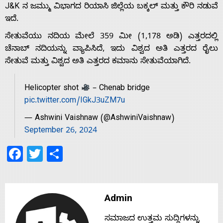
J&K ನ ಜಮ್ಮು ವಿಭಾಗದ ರಿಯಾಸಿ ಜಿಲ್ಲೆಯ ಬಕ್ಕಲ್ ಮತ್ತು ಕೌರಿ ನಡುವೆ
ಇದೆ.
Home
ಸೇತುವೆಯು ನದಿಯ ಮೇಲೆ 359 ಮೀ (1,178 ಅಡಿ) ಎತ್ತರದಲ್ಲಿ
ಚೆನಾಬ್ ನದಿಯನ್ನು ವ್ಯಾಪಿಸಿದೆ, ಇದು ವಿಶ್ವದ ಅತಿ ಎತ್ತರದ ರೈಲು
ಸೇತುವೆ ಮತ್ತು ವಿಶ್ವದ ಅತಿ ಎತ್ತರದ ಕಮಾನು ಸೇತುವೆಯಾಗಿದೆ.
About
Helicopter shot
– Chenab bridge
Us
pic.twitter.com/IGkJ3uZM7u
— Ashwini Vaishnaw (@AshwiniVaishnaw)
September 26, 2024
Advertise
Facebook
Twitter
Share
With
s
Admin
ಸಮಾಜದ ಉತ್ತಮ ಸುದ್ದಿಗಳನ್ನು