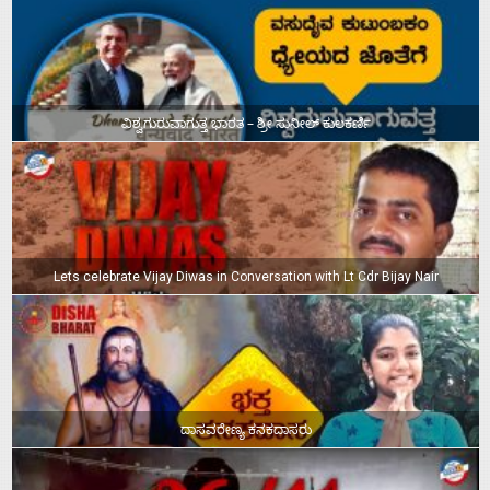
ವಿಶ್ವಗುರುವಾಗುತ್ತ ಭಾರತ – ಶ್ರೀ ಸುನೀಲ್‌ ಕುಲಕರ್ಣಿ
Lets celebrate Vijay Diwas in Conversation with Lt Cdr Bijay Nair
ದಾಸವರೇಣ್ಯ ಕನಕದಾಸರು