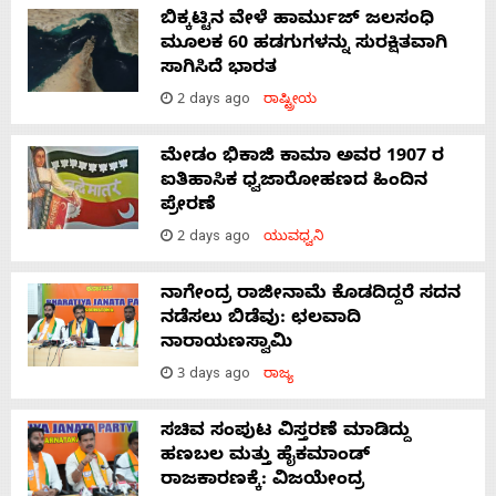
ಬಿಕ್ಕಟ್ಟಿನ ವೇಳೆ ಹಾರ್ಮುಜ್ ಜಲಸಂಧಿ
ಮೂಲಕ 60 ಹಡಗುಗಳನ್ನು ಸುರಕ್ಷಿತವಾಗಿ
ಸಾಗಿಸಿದೆ ಭಾರತ
2 days ago
ರಾಷ್ಟ್ರೀಯ
ಮೇಡಂ ಭಿಕಾಜಿ ಕಾಮಾ ಅವರ 1907 ರ
ಐತಿಹಾಸಿಕ ಧ್ವಜಾರೋಹಣದ ಹಿಂದಿನ
ಪ್ರೇರಣೆ
2 days ago
ಯುವಧ್ವನಿ
ನಾಗೇಂದ್ರ ರಾಜೀನಾಮೆ ಕೊಡದಿದ್ದರೆ ಸದನ
ನಡೆಸಲು ಬಿಡೆವು: ಛಲವಾದಿ
ನಾರಾಯಣಸ್ವಾಮಿ
3 days ago
ರಾಜ್ಯ
ಸಚಿವ ಸಂಪುಟ ವಿಸ್ತರಣೆ ಮಾಡಿದ್ದು
ಹಣಬಲ ಮತ್ತು ಹೈಕಮಾಂಡ್
ರಾಜಕಾರಣಕ್ಕೆ: ವಿಜಯೇಂದ್ರ