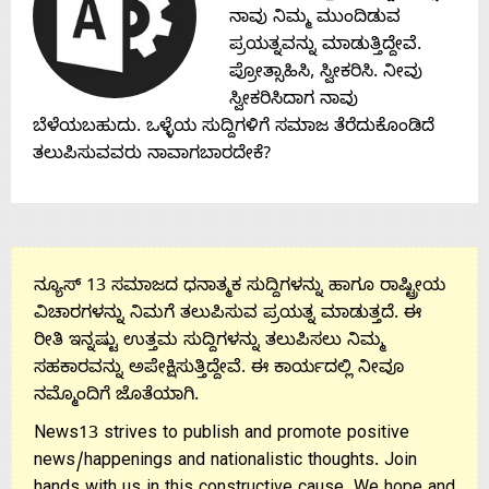
Contact
ನಾವು ನಿಮ್ಮ ಮುಂದಿಡುವ
ಪ್ರಯತ್ನವನ್ನು ಮಾಡುತ್ತಿದ್ದೇವೆ.
Us
ಪ್ರೋತ್ಸಾಹಿಸಿ, ಸ್ವೀಕರಿಸಿ. ನೀವು
ಸ್ವೀಕರಿಸಿದಾಗ ನಾವು
ಬೆಳೆಯಬಹುದು. ಒಳ್ಳೆಯ ಸುದ್ದಿಗಳಿಗೆ ಸಮಾಜ ತೆರೆದುಕೊಂಡಿದೆ
ತಲುಪಿಸುವವರು ನಾವಾಗಬಾರದೇಕೆ?
ನ್ಯೂಸ್ 13 ಸಮಾಜದ ಧನಾತ್ಮಕ ಸುದ್ದಿಗಳನ್ನು ಹಾಗೂ ರಾಷ್ಟ್ರೀಯ
ವಿಚಾರಗಳನ್ನು ನಿಮಗೆ ತಲುಪಿಸುವ ಪ್ರಯತ್ನ ಮಾಡುತ್ತದೆ. ಈ
ರೀತಿ ಇನ್ನಷ್ಟು ಉತ್ತಮ ಸುದ್ದಿಗಳನ್ನು ತಲುಪಿಸಲು ನಿಮ್ಮ
ಸಹಕಾರವನ್ನು ಅಪೇಕ್ಷಿಸುತ್ತಿದ್ದೇವೆ. ಈ ಕಾರ್ಯದಲ್ಲಿ ನೀವೂ
ನಮ್ಮೊಂದಿಗೆ ಜೊತೆಯಾಗಿ.
News13 strives to publish and promote positive
news/happenings and nationalistic thoughts. Join