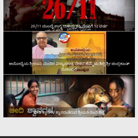
26/11 ಮುಂಬೈ ಉಗ್ರ ದಾಳಿಯ ಕಹಿ ನೆನಪಿಗೆ 12 ವರ್ಷ
ಅಯೋಧ್ಯೆಯ ಶ್ರೀರಾಮ ಮಂದಿರ ವಿನ್ಯಾಸಕಾರ, ದೇಶದ ಹೆಮ್ಮೆಯ ಶಿಲ್ಪಿ ಶ್ರೀ ಚಂದ್ರಕಾಂತ್‌
ಸೋಂಪುರ
ಬೀದಿ ಶ್ವಾನಗಳ ಶ್ವಾಸದಂತಿರುವ ಶ್ರೀಮತಿ ರಜನಿ ಶೆಟ್ಟಿ