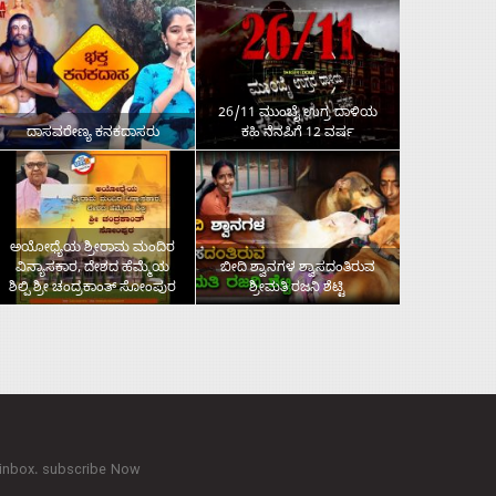
26/11 ಮುಂಬೈ ಉಗ್ರ ದಾಳಿಯ
ದಾಸವರೇಣ್ಯ ಕನಕದಾಸರು
ಕಹಿ ನೆನಪಿಗೆ 12 ವರ್ಷ
ಅಯೋಧ್ಯೆಯ ಶ್ರೀರಾಮ ಮಂದಿರ
ವಿನ್ಯಾಸಕಾರ, ದೇಶದ ಹೆಮ್ಮೆಯ
ಬೀದಿ ಶ್ವಾನಗಳ ಶ್ವಾಸದಂತಿರುವ
ಶಿಲ್ಪಿ ಶ್ರೀ ಚಂದ್ರಕಾಂತ್‌ ಸೋಂಪುರ
ಶ್ರೀಮತಿ ರಜನಿ ಶೆಟ್ಟಿ
 inbox. subscribe Now