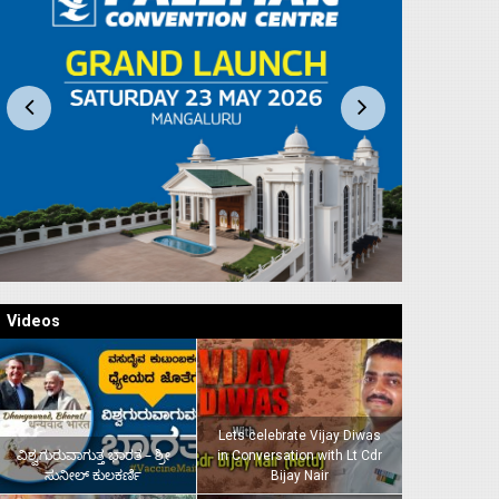
Videos
Lets celebrate Vijay Diwas
ವಿಶ್ವಗುರುವಾಗುತ್ತ ಭಾರತ – ಶ್ರೀ
in Conversation with Lt Cdr
ಸುನೀಲ್‌ ಕುಲಕರ್ಣಿ
Bijay Nair