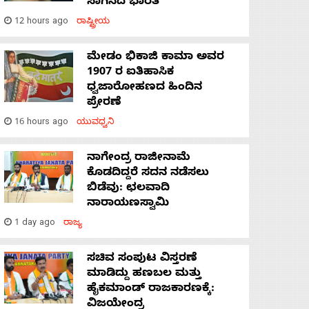
ಸಾಗಿಸಿದೆ ಭಾರತ
12 hours ago
ರಾಷ್ಟ್ರೀಯ
ಮೇಡಂ ಭಿಕಾಜಿ ಕಾಮಾ ಅವರ
1907 ರ ಐತಿಹಾಸಿಕ
ಧ್ವಜಾರೋಹಣದ ಹಿಂದಿನ
ಪ್ರೇರಣೆ
16 hours ago
ಯುವಧ್ವನಿ
ನಾಗೇಂದ್ರ ರಾಜೀನಾಮೆ
ಕೊಡದಿದ್ದರೆ ಸದನ ನಡೆಸಲು
ಬಿಡೆವು: ಛಲವಾದಿ
ನಾರಾಯಣಸ್ವಾಮಿ
1 day ago
ರಾಜ್ಯ
ಸಚಿವ ಸಂಪುಟ ವಿಸ್ತರಣೆ
ಮಾಡಿದ್ದು ಹಣಬಲ ಮತ್ತು
ಹೈಕಮಾಂಡ್ ರಾಜಕಾರಣಕ್ಕೆ:
ವಿಜಯೇಂದ್ರ