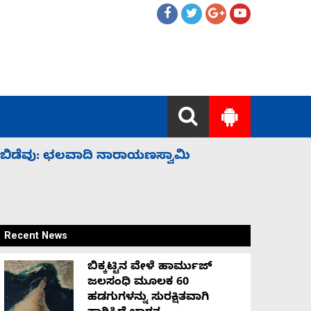
 ಹೈಕಮಾಂಡ್ ರಾಜಕಾರಣಕ್ಕೆ: ವಿಜಯೇಂದ್ರ
‘ಕಳೆದ 3-4 
Recent News
ಬಿಕ್ಕಟ್ಟಿನ ವೇಳೆ ಹಾರ್ಮುಜ್
ಜಲಸಂಧಿ ಮೂಲಕ 60
ಹಡಗುಗಳನ್ನು ಸುರಕ್ಷಿತವಾಗಿ