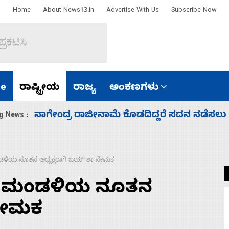
Home
About News13.in
Advertise With Us
Subscribe Now
e
ರಾಷ್ಟ್ರೀಯ
ರಾಜ್ಯ
ಅಂಕಣಗಳು
ಸಚಿವ ಸಂಪುಟ ವಿಸ್ತರಣೆ ಮಾಡಿದ್ದು ಹಣಬಲ ಮತ್ತು
g News :
ಮಂಡಳಿಯ ನೂತನ ಅಧ್ಯಕ್ಷರಾಗಿ ಜಯ್‌ ಶಾ ನೇಮಕ
ಕೆಟ್ ಮಂಡಳಿಯ ನೂತನ
 ನೇಮಕ