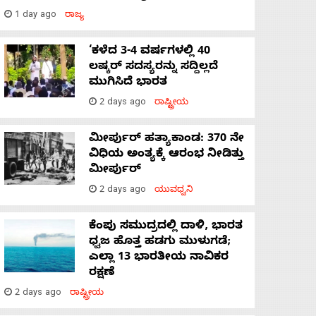
1 day ago
ರಾಜ್ಯ
‘ಕಳೆದ 3-4 ವರ್ಷಗಳಲ್ಲಿ 40
ಲಷ್ಕರ್ ಸದಸ್ಯರನ್ನು ಸದ್ದಿಲ್ಲದೆ
ಮುಗಿಸಿದೆ ಭಾರತ
2 days ago
ರಾಷ್ಟ್ರೀಯ
ಮೀರ್ಪುರ್ ಹತ್ಯಾಕಾಂಡ: 370 ನೇ
ವಿಧಿಯ ಅಂತ್ಯಕ್ಕೆ ಆರಂಭ ನೀಡಿತ್ತು
ಮೀರ್ಪುರ್
2 days ago
ಯುವಧ್ವನಿ
ಕೆಂಪು ಸಮುದ್ರದಲ್ಲಿ ದಾಳಿ, ಭಾರತ
ಧ್ವಜ ಹೊತ್ತ ಹಡಗು ಮುಳುಗಡೆ;
ಎಲ್ಲಾ 13 ಭಾರತೀಯ ನಾವಿಕರ
ರಕ್ಷಣೆ
2 days ago
ರಾಷ್ಟ್ರೀಯ