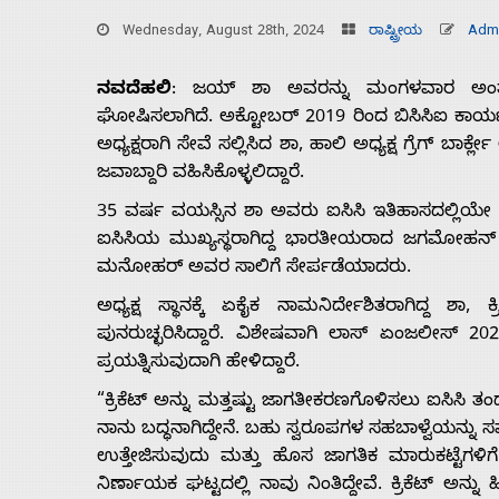
Wednesday, August 28th, 2024
ರಾಷ್ಟ್ರೀಯ
Adm
ನವದೆಹಲಿ
: ಜಯ್ ಶಾ ಅವರನ್ನು ಮಂಗಳವಾರ ಅಂತಾರಾಷ್
ಘೋಷಿಸಲಾಗಿದೆ. ಅಕ್ಟೋಬರ್ 2019 ರಿಂದ ಬಿಸಿಸಿಐ ಕಾರ್ಯದರ್
ಅಧ್ಯಕ್ಷರಾಗಿ ಸೇವೆ ಸಲ್ಲಿಸಿದ ಶಾ, ಹಾಲಿ ಅಧ್ಯಕ್ಷ ಗ್ರೆಗ್ ಬಾ
ಜವಾಬ್ದಾರಿ ವಹಿಸಿಕೊಳ್ಳಲಿದ್ದಾರೆ.
35 ವರ್ಷ ವಯಸ್ಸಿನ ಶಾ ಅವರು ಐಸಿಸಿ ಇತಿಹಾಸದಲ್ಲಿಯೇ ಅತ
ಐಸಿಸಿಯ ಮುಖ್ಯಸ್ಥರಾಗಿದ್ದ ಭಾರತೀಯರಾದ ಜಗಮೋಹನ್ ದ
ಮನೋಹರ್ ಅವರ ಸಾಲಿಗೆ ಸೇರ್ಪಡೆಯಾದರು.
ಅಧ್ಯಕ್ಷ ಸ್ಥಾನಕ್ಕೆ ಏಕೈಕ ನಾಮನಿರ್ದೇಶಿತರಾಗಿದ್ದ ಶಾ,
ಪುನರುಚ್ಛರಿಸಿದ್ದಾರೆ. ವಿಶೇಷವಾಗಿ ಲಾಸ್ ಏಂಜಲೀಸ್ 2028 ರ ಒ
ಪ್ರಯತ್ನಿಸುವುದಾಗಿ ಹೇಳಿದ್ದಾರೆ.
Home
“ಕ್ರಿಕೆಟ್ ಅನ್ನು ಮತ್ತಷ್ಟು ಜಾಗತೀಕರಣಗೊಳಿಸಲು ಐಸಿಸಿ ತ
ನಾನು ಬದ್ಧನಾಗಿದ್ದೇನೆ. ಬಹು ಸ್ವರೂಪಗಳ ಸಹಬಾಳ್ವೆಯನ್ನ
About
ಉತ್ತೇಜಿಸುವುದು ಮತ್ತು ಹೊಸ ಜಾಗತಿಕ ಮಾರುಕಟ್ಟೆಗಳಿ
ನಿರ್ಣಾಯಕ ಘಟ್ಟದಲ್ಲಿ ನಾವು ನಿಂತಿದ್ದೇವೆ. ಕ್ರಿಕೆಟ್ ಅನ್