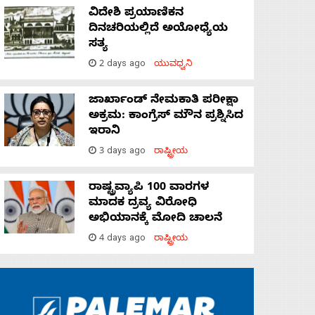
ವಿದೇಶಿ ಪ್ರಯಾಣಿಕನ
ದಿನಚರಿಯಲ್ಲಿದೆ ಅಯೋಧ್ಯೆಯ
ಸತ್ಯ
2 days ago
ಯುವಧ್ವನಿ
ಜಾರ್ಖಾಂಡ್‌ ನೇಮಕಾತಿ ಪರೀಕ್ಷಾ
ಅಕ್ರಮ: ಕಾಂಗ್ರೆಸ್‌ ಮೌನ ಪ್ರಶ್ನಿಸಿದ
ಇರಾನಿ
3 days ago
ರಾಷ್ಟ್ರೀಯ
ರಾಷ್ಟ್ರವ್ಯಾಪಿ 100 ವಾರಗಳ
ಮಾದಕ ದ್ರವ್ಯ ವಿರೋಧಿ
ಅಭಿಯಾನಕ್ಕೆ ಮೋದಿ ಚಾಲನೆ
4 days ago
ರಾಷ್ಟ್ರೀಯ