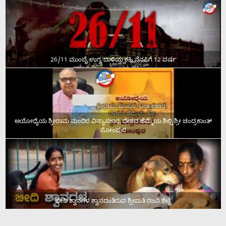
26/11 ಮುಂಬೈ ಉಗ್ರ ದಾಳಿಯ ಕಹಿ ನೆನಪಿಗೆ 12 ವರ್ಷ
ಅಯೋಧ್ಯೆಯ ಶ್ರೀರಾಮ ಮಂದಿರ ವಿನ್ಯಾಸಕಾರ, ದೇಶದ ಹೆಮ್ಮೆಯ ಶಿಲ್ಪಿ ಶ್ರೀ ಚಂದ್ರಕಾಂತ್‌
ಸೋಂಪುರ
ಬೀದಿ ಶ್ವಾನಗಳ ಶ್ವಾಸದಂತಿರುವ ಶ್ರೀಮತಿ ರಜನಿ ಶೆಟ್ಟಿ