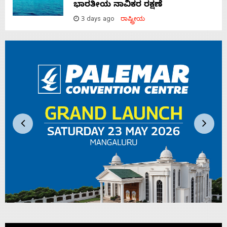
ಭಾರತೀಯ ನಾವಿಕರ ರಕ್ಷಣೆ
3 days ago
ರಾಷ್ಟ್ರೀಯ