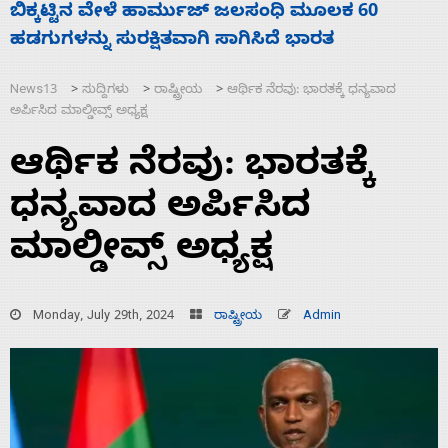
ನಾಗೇಂದ್ರ ರಾಜೀನಾಮೆ ಕೊಡದಿದ್ದರೆ ಸದನ ನಡೆಸಲು
ಬಿಡೆವು: ಛಲವಾದಿ ನಾರಾಯಣಸ್ವಾಮಿ
News13
ಸುದ್ದಿಗಳು
ರಾಷ್ಟ್ರೀಯ
ಆರ್ಥಿಕ ನೆರವು: ಭಾರತಕ್ಕೆ ಧನ್ಯವಾದ
>
>
>
ಅರ್ಪಿಸಿದ ಮಾಲ್ಡೀವ್ಸ್‌ ಅಧ್ಯಕ್ಷ
ಆರ್ಥಿಕ ನೆರವು: ಭಾರತಕ್ಕೆ
ಧನ್ಯವಾದ ಅರ್ಪಿಸಿದ
ಮಾಲ್ಡೀವ್ಸ್‌ ಅಧ್ಯಕ್ಷ
Monday, July 29th, 2024
ರಾಷ್ಟ್ರೀಯ
Admin