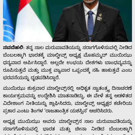
ನವದೆಹಲಿ
: ತನ್ನ ಸಾಲ ಮರುಪಾವತಿಯನ್ನು ಸರಾಗಗೊಳಿಸುವಲ್ಲಿ ನೀಡಿದ
ಬೆಂಬಲಕ್ಕಾಗಿ ಭಾರತಕ್ಕೆ ಮಾಲ್ಡೀವ್ಸ್ ಅಧ್ಯಕ್ಷ ಮೊಹಮ್ಮದ್ ಮುಯಿಝು
ಧನ್ಯವಾದ ಅರ್ಪಿಸಿದ್ದಾರೆ. ಅಲ್ಲದೇ ಉಭಯ ದೇಶಗಳು ಬಾಂಧವ್ಯವನ್ನು
ರೂಪಿಸುತ್ತವೆ ಮತ್ತು ಮುಕ್ತ ವ್ಯಾಪಾರ ಒಪ್ಪಂದಕ್ಕೆ ಸಹಿ ಹಾಕುತ್ತವೆ ಎಂಬ
ಭರವಸೆಯನ್ನು ದೃಢಪಡಿಸಿದ್ದಾರೆ.
ಮುಯಿಝು ಶುಕ್ರವಾರ ಮಾಲ್ಡೀವ್ಸ್‌ನಲ್ಲಿ ಅಧಿಕೃತ ಸ್ವಾತಂತ್ರ್ಯ ದಿನಾಚರಣೆ
ಕಾರ್ಯಕ್ರಮವನ್ನು ಉದ್ದೇಶಿಸಿ ಮಾತನಾಡಿದ್ದು, ಈ ವೇಳೆ ತನ್ನ ಆಡಳಿತದ
ವಿದೇಶಾಂಗ ನೀತಿಯನ್ನು ಶ್ಲಾಘಿಸಿದರು, ಮಾಲ್ಡೀವ್ಸ್ ಅಧ್ಯಕ್ಷರ ಕಚೇರಿಯ
ಪ್ರಕಾರ ಎಂಟು ತಿಂಗಳ ‘ರಾಜತಾಂತ್ರಿಕ ಯಶಸ್ಸಿನ’ ಆಚರಿಸಿದರು.
ಅಧ್ಯಕ್ಷ ಮುಯಿಝು ಅವರು ಮಾಲ್ಡೀವ್ಸ್‌ನ ಸಾಲ ಮರುಪಾವತಿಯನ್ನು
ಸರಾಗಗೊಳಿಸುವಲ್ಲಿ ಭಾರತ ಮತ್ತು ಚೀನಾ ನೀಡಿದ ಬೆಂಬಲಕ್ಕಾಗಿ