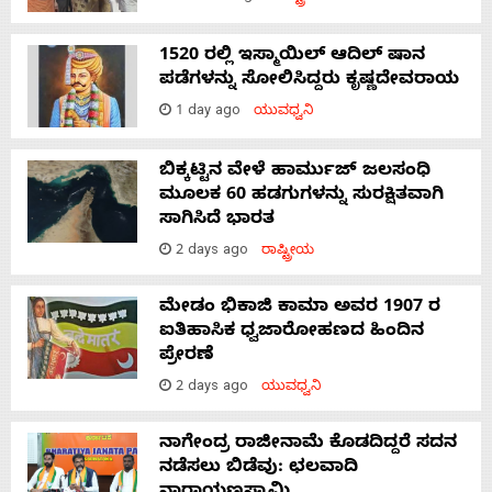
1520 ರಲ್ಲಿ ಇಸ್ಮಾಯಿಲ್ ಆದಿಲ್ ಷಾನ
ಪಡೆಗಳನ್ನು ಸೋಲಿಸಿದ್ದರು ಕೃಷ್ಣದೇವರಾಯ
1 day ago
ಯುವಧ್ವನಿ
ಬಿಕ್ಕಟ್ಟಿನ ವೇಳೆ ಹಾರ್ಮುಜ್ ಜಲಸಂಧಿ
ಮೂಲಕ 60 ಹಡಗುಗಳನ್ನು ಸುರಕ್ಷಿತವಾಗಿ
ಸಾಗಿಸಿದೆ ಭಾರತ
2 days ago
ರಾಷ್ಟ್ರೀಯ
ಮೇಡಂ ಭಿಕಾಜಿ ಕಾಮಾ ಅವರ 1907 ರ
ಐತಿಹಾಸಿಕ ಧ್ವಜಾರೋಹಣದ ಹಿಂದಿನ
ಪ್ರೇರಣೆ
2 days ago
ಯುವಧ್ವನಿ
ನಾಗೇಂದ್ರ ರಾಜೀನಾಮೆ ಕೊಡದಿದ್ದರೆ ಸದನ
ನಡೆಸಲು ಬಿಡೆವು: ಛಲವಾದಿ