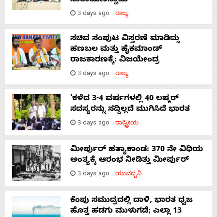
ನಾರಾಯಣಸ್ವಾಮಿ
3 days ago
ರಾಜ್ಯ
ಸಚಿವ ಸಂಪುಟ ವಿಸ್ತರಣೆ ಮಾಡಿದ್ದು
ಹಣಬಲ ಮತ್ತು ಹೈಕಮಾಂಡ್
ರಾಜಕಾರಣಕ್ಕೆ: ವಿಜಯೇಂದ್ರ
3 days ago
ರಾಜ್ಯ
‘ಕಳೆದ 3-4 ವರ್ಷಗಳಲ್ಲಿ 40 ಲಷ್ಕರ್
ಸದಸ್ಯರನ್ನು ಸದ್ದಿಲ್ಲದೆ ಮುಗಿಸಿದೆ ಭಾರತ
3 days ago
ರಾಷ್ಟ್ರೀಯ
ಮೀರ್ಪುರ್ ಹತ್ಯಾಕಾಂಡ: 370 ನೇ ವಿಧಿಯ
ಅಂತ್ಯಕ್ಕೆ ಆರಂಭ ನೀಡಿತ್ತು ಮೀರ್ಪುರ್
3 days ago
ಯುವಧ್ವನಿ
ಕೆಂಪು ಸಮುದ್ರದಲ್ಲಿ ದಾಳಿ, ಭಾರತ ಧ್ವಜ
ಹೊತ್ತ ಹಡಗು ಮುಳುಗಡೆ; ಎಲ್ಲಾ 13