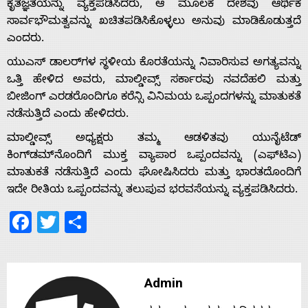
ಕೃತಜ್ಞತೆಯನ್ನು ವ್ಯಕ್ತಪಡಿಸಿದರು, ಆ ಮೂಲಕ ದೇಶವು ಆರ್ಥಿಕ
ಸಾರ್ವಭೌಮತ್ವವನ್ನು ಖಚಿತಪಡಿಸಿಕೊಳ್ಳಲು ಅನುವು ಮಾಡಿಕೊಡುತ್ತದೆ
ಎಂದರು.
Home
ಯುಎಸ್ ಡಾಲರ್‌ಗಳ ಸ್ಥಳೀಯ ಕೊರತೆಯನ್ನು ನಿವಾರಿಸುವ ಅಗತ್ಯವನ್ನು
ಒತ್ತಿ ಹೇಳಿದ ಅವರು, ಮಾಲ್ಡೀವ್ಸ್ ಸರ್ಕಾರವು ನವದೆಹಲಿ ಮತ್ತು
About
ಬೀಜಿಂಗ್ ಎರಡರೊಂದಿಗೂ ಕರೆನ್ಸಿ ವಿನಿಮಯ ಒಪ್ಪಂದಗಳನ್ನು ಮಾತುಕತೆ
ನಡೆಸುತ್ತಿದೆ ಎಂದು ಹೇಳಿದರು.
Us
ಮಾಲ್ಡೀವ್ಸ್ ಅಧ್ಯಕ್ಷರು ತಮ್ಮ ಆಡಳಿತವು ಯುನೈಟೆಡ್
ಕಿಂಗ್‌ಡಮ್‌ನೊಂದಿಗೆ ಮುಕ್ತ ವ್ಯಾಪಾರ ಒಪ್ಪಂದವನ್ನು (ಎಫ್‌ಟಿಎ)
ಮಾತುಕತೆ ನಡೆಸುತ್ತಿದೆ ಎಂದು ಘೋಷಿಸಿದರು ಮತ್ತು ಭಾರತದೊಂದಿಗೆ
Advertise
ಇದೇ ರೀತಿಯ ಒಪ್ಪಂದವನ್ನು ತಲುಪುವ ಭರವಸೆಯನ್ನು ವ್ಯಕ್ತಪಡಿಸಿದರು.
Facebook
Twitter
Share
With
s
Admin