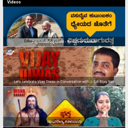
Videos
ವಿಶ್ವಗುರುವಾಗುತ್ತ ಭಾರತ – ಶ್ರೀ ಸುನೀಲ್‌ ಕುಲಕರ್ಣಿ
Lets celebrate Vijay Diwas in Conversation with Lt Cdr Bijay Nair
ದಾಸವರೇಣ್ಯ ಕನಕದಾಸರು