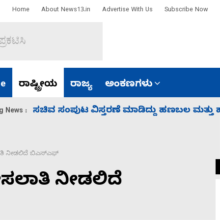
Home
About News13.in
Advertise With Us
Subscribe Now
e
ರಾಷ್ಟ್ರೀಯ
ರಾಜ್ಯ
ಅಂಕಣಗಳು
‘ಕಳೆದ 3-4 ವರ್ಷಗಳಲ್ಲಿ 40 ಲಷ್ಕರ್ ಸದಸ್ಯರನ್ನು ಸದ್ದಿ
g News :
ತಿ ನೀಡಲಿದೆ ಬಿಎಸ್‌ಎಫ್
ೀಸಲಾತಿ ನೀಡಲಿದೆ