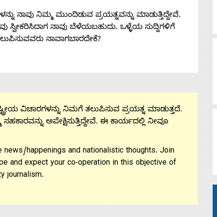
ನು ನಾವು ನಿಮ್ಮ ಮುಂದಿಡುವ ಪ್ರಯತ್ನವನ್ನು ಮಾಡುತ್ತಿದ್ದೇವೆ.
 ನೀವು ಸ್ವೀಕರಿಸಿದಾಗ ನಾವು ಬೆಳೆಯಬಹುದು. ಒಳ್ಳೆಯ ಸುದ್ದಿಗಳಿಗೆ
ತಲುಪಿಸುವವರು ನಾವಾಗಬಾರದೇಕೆ?
ಟ್ರೀಯ ವಿಚಾರಗಳನ್ನು ನಿಮಗೆ ತಲುಪಿಸುವ ಪ್ರಯತ್ನ ಮಾಡುತ್ತದೆ.
ಮ ಸಹಕಾರವನ್ನು ಅಪೇಕ್ಷಿಸುತ್ತಿದ್ದೇವೆ. ಈ ಕಾರ್ಯದಲ್ಲಿ ನೀವೂ
 news/happenings and nationalistic thoughts. Join
pe and expect your co-operation in this objective of
y journalism.