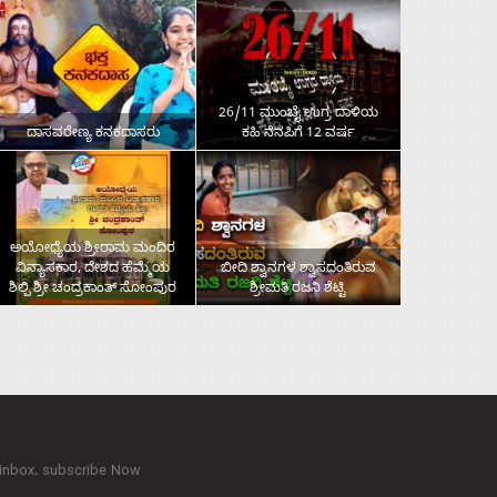
26/11 ಮುಂಬೈ ಉಗ್ರ ದಾಳಿಯ
ದಾಸವರೇಣ್ಯ ಕನಕದಾಸರು
ಕಹಿ ನೆನಪಿಗೆ 12 ವರ್ಷ
ಅಯೋಧ್ಯೆಯ ಶ್ರೀರಾಮ ಮಂದಿರ
ವಿನ್ಯಾಸಕಾರ, ದೇಶದ ಹೆಮ್ಮೆಯ
ಬೀದಿ ಶ್ವಾನಗಳ ಶ್ವಾಸದಂತಿರುವ
ಶಿಲ್ಪಿ ಶ್ರೀ ಚಂದ್ರಕಾಂತ್‌ ಸೋಂಪುರ
ಶ್ರೀಮತಿ ರಜನಿ ಶೆಟ್ಟಿ
 inbox. subscribe Now