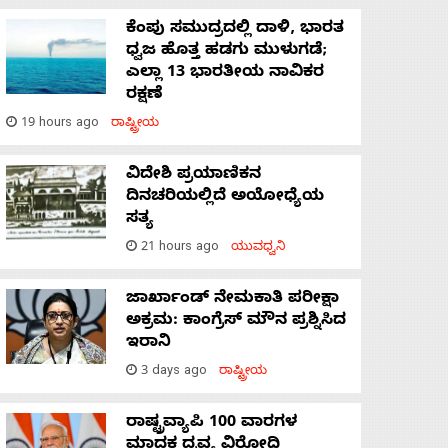
ಕೆಂಪು ಸಮುದ್ರದಲ್ಲಿ ದಾಳಿ, ಭಾರತ
ಧ್ವಜ ಹೊತ್ತ ಹಡಗು ಮುಳುಗಡೆ;
ಎಲ್ಲಾ 13 ಭಾರತೀಯ ನಾವಿಕರ
ರಕ್ಷಣೆ
19 hours ago
ರಾಷ್ಟ್ರೀಯ
ವಿದೇಶಿ ಪ್ರಯಾಣಿಕನ
ದಿನಚರಿಯಲ್ಲಿದೆ ಅಯೋಧ್ಯೆಯ
ಸತ್ಯ
21 hours ago
ಯುವಧ್ವನಿ
ಜಾರ್ಖಾಂಡ್‌ ನೇಮಕಾತಿ ಪರೀಕ್ಷಾ
ಅಕ್ರಮ: ಕಾಂಗ್ರೆಸ್‌ ಮೌನ ಪ್ರಶ್ನಿಸಿದ
ಇರಾನಿ
3 days ago
ರಾಷ್ಟ್ರೀಯ
ರಾಷ್ಟ್ರವ್ಯಾಪಿ 100 ವಾರಗಳ
ಮಾದಕ ದ್ರವ್ಯ ವಿರೋಧಿ