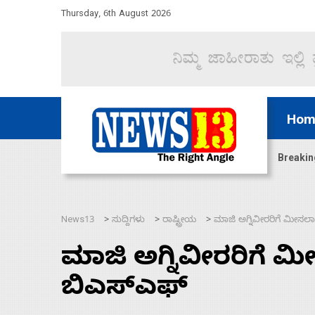
Thursday, 6th August 2026
Hom
ಿದ್ದು ಹಣಬಲ ಮತ್ತು ಹೈಕಮಾಂಡ್ ರಾಜಕಾರಣಕ್ಕೆ: ವಿಜಯೇಂದ್ರ
Breakin
News13
ಸುದ್ದಿಗಳು
ರಾಷ್ಟ್ರೀಯ
ಮಾಜಿ ಅಗ್ನಿವೀರರಿಗೆ ಮೀಸಲಾ
>
>
>
ಮಾಜಿ ಅಗ್ನಿವೀರರಿಗೆ ಮ
ಬಿಎಸ್‌ಎಫ್