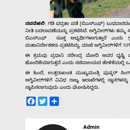
Us
ನವದೆಹಲಿ
: ಗಡಿ ಭದ್ರತಾ ಪಡೆ (ಬಿಎಸ್‌ಎಫ್) ಬುಧವಾರದಂದು 
Advertise
ನೀತಿ ಬದಲಾವಣೆಯನ್ನು ಪ್ರಕಟಿಸಿದೆ. ಅಗ್ನಿವೀರ್‌ಗಳು 
ಬಿಎಸ್‌ಎಫ್‌ ಸೂಕ್ತ ಅಭ್ಯರ್ಥಿಗಳಾಗುತ್ತಾರೆ ಎಂದು
With
ಮಹಾನಿರ್ದೇಶಕರು ಪ್ರಕಟಿಸಿದ್ದು, ಮಾಜಿ ಅಗ್ನಿವೀರ್‌ಗಳಿಗೆ 1
ಈ ಕ್ರಮವು ಪ್ರಧಾನಿ ನರೇಂದ್ರ ಮೋದಿ ಅವರ ದೃಷ್ಟಿ
s
ಹೊಂದಿಕೆಯಾಗುತ್ತದೆ ಎಂದು ಸಚಿವಾಲಯದ ಹೇಳಿಕೆಯಲ್ಲಿ ಒತ್ತ
ಈ ಹಿಂದೆ, ಉತ್ತರಾಖಂಡ ಮುಖ್ಯಮಂತ್ರಿ ಪುಷ್ಕರ್ ಸಿ
Contact
ಅಗ್ನಿವೀರ್‌ಗಳಿಗೆ ವಿವಿಧ ರಾಜ್ಯ ಇಲಾಖೆಗಳಲ್ಲಿ ಸ್ಥಾನಗ
ಸ್ಥಾಪಿಸಲಾಗುವುದು ಎಂದು ಘೋಷಿಸಿದ್ದರು.
Us
Facebook
Twitter
Share
Admin