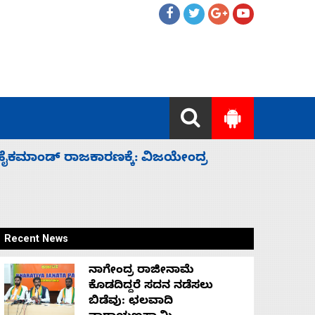
ಲ್ಲದೆ ಮುಗಿಸಿದೆ ಭಾರತ
ಕೆಂಪು ಸಮು
ರಕ್ಷಣೆ
Recent News
ನಾಗೇಂದ್ರ ರಾಜೀನಾಮೆ
ಕೊಡದಿದ್ದರೆ ಸದನ ನಡೆಸಲು
ಬಿಡೆವು: ಛಲವಾದಿ