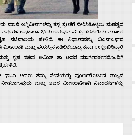
ಮಾಜಿ ಅಗ್ನಿವೀರ್‌ಗಳನ್ನು ತನ್ನ ಶ್ರೇಣಿಗೆ ಸೇರಿಸಿಕೊಳ್ಳಲು ಮಹತ್ವದ
ತಮ್ಮ 4 ವರ್ಷಗಳ ಅಧಿಕಾರಾವಧಿಯ ಅನುಭವ ಮತ್ತು ತರಬೇತಿಯ ಮೂಲಕ
 ಗೃಹ ಸಚಿವಾಲಯ ಹೇಳಿದೆ. ಈ ನಿರ್ಧಾರವನ್ನು ಬಿಎಸ್‌ಎಫ್‌ನ
0% ಮೀಸಲಾತಿ ಮತ್ತು ವಯಸ್ಸಿನ ಸಡಿಲಿಕೆಯನ್ನು ಕೂಡ ಉಲ್ಲೇಖಿಸಿದ್ದಾರೆ
 ಮತ್ತು ಗೃಹ ಸಚಿವ ಅಮಿತ್ ಶಾ ಅವರ ಮಾರ್ಗದರ್ಶನದೊಂದಿಗೆ
ಿಹೇಳಿದೆ.
ಂಗ್ ಧಾಮಿ ಅವರು ತಮ್ಮ ಸೇವೆಯನ್ನು ಪೂರ್ಣಗೊಳಿಸಿದ ರಾಜ್ಯದ
ಳನ್ನು ನೀಡಲಾಗುವುದು ಮತ್ತು ಅವರ ಮೀಸಲಾತಿಗಾಗಿ ನಿಬಂಧನೆಗಳನ್ನು