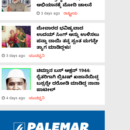
ಅಭಿಯಾನಕ್ಕೆ ಮೋದಿ ಚಾಲನೆ
3 days ago
ರಾಷ್ಟ್ರೀಯ
ಮೇವಾರದ ಭವಿಷ್ಯವಾದ
ಉದಯ್ ಸಿಂಗ್ ಅನ್ನು ಉಳಿಸಲು
ಪನ್ನಾ ದಾಯಿ ತನ್ನ ಸ್ವಂತ ಮಗನ್ನೇ
ತ್ಯಾಗ ಮಾಡಿದ್ದಳು!
3 days ago
ಯುವಧ್ವನಿ
ಚಿಮ್ತಾನ ಬಸ್ ಆಕ್ಷನ್ 1944:
ರೈತರಿಗಾಗಿ ಬ್ರಿಟಷ್‌ ಖಜಾನೆಯಿದ್ದ
ಬಸ್ಸನ್ನೇ ದರೋಡಿ ಮಾಡಿದ್ದ ನಾನಾ
ಪಾಟೀಲ್
4 days ago
ಯುವಧ್ವನಿ