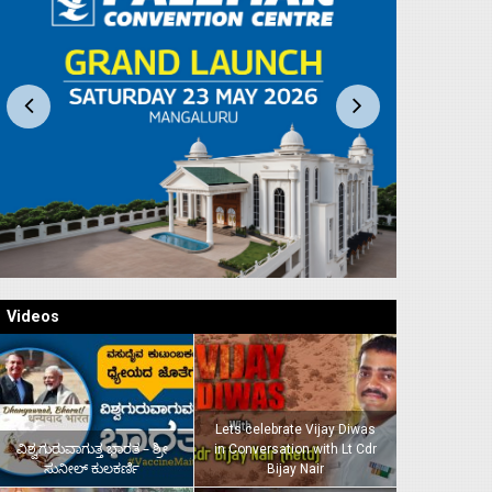
Videos
Lets celebrate Vijay Diwas
ವಿಶ್ವಗುರುವಾಗುತ್ತ ಭಾರತ – ಶ್ರೀ
in Conversation with Lt Cdr
ಸುನೀಲ್‌ ಕುಲಕರ್ಣಿ
Bijay Nair