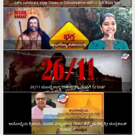
Lets celebrate Vijay Diwas in Conversation with Lt Cdr Bijay Nair
ದಾಸವರೇಣ್ಯ ಕನಕದಾಸರು
26/11 ಮುಂಬೈ ಉಗ್ರ ದಾಳಿಯ ಕಹಿ ನೆನಪಿಗೆ 12 ವರ್ಷ
ಅಯೋಧ್ಯೆಯ ಶ್ರೀರಾಮ ಮಂದಿರ ವಿನ್ಯಾಸಕಾರ, ದೇಶದ ಹೆಮ್ಮೆಯ ಶಿಲ್ಪಿ ಶ್ರೀ ಚಂದ್ರಕಾಂತ್‌
ಸೋಂಪುರ