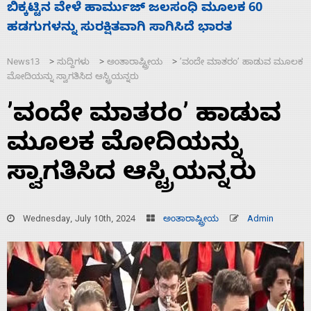
ನಾಗೇಂದ್ರ ರಾಜೀನಾಮೆ ಕೊಡದಿದ್ದರೆ ಸದನ ನಡೆಸಲು
ಸ
ಬಿಡೆವು: ಛಲವಾದಿ ನಾರಾಯಣಸ್ವಾಮಿ
ಹ
News13
ಸುದ್ದಿಗಳು
ಅಂತಾರಾಷ್ಟ್ರೀಯ
ʼವಂದೇ ಮಾತರಂʼ ಹಾಡುವ ಮೂಲಕ
>
>
>
ಮೋದಿಯನ್ನು ಸ್ವಾಗತಿಸಿದ ಆಸ್ಟ್ರಿಯನ್ನರು
ʼವಂದೇ ಮಾತರಂʼ ಹಾಡುವ
ಮೂಲಕ ಮೋದಿಯನ್ನು
ಸ್ವಾಗತಿಸಿದ ಆಸ್ಟ್ರಿಯನ್ನರು
Wednesday, July 10th, 2024
ಅಂತಾರಾಷ್ಟ್ರೀಯ
Admin