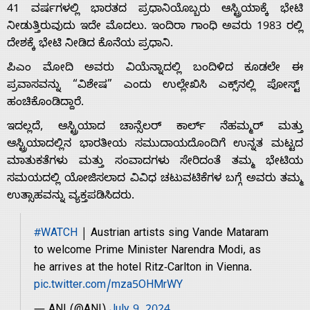
41 ವರ್ಷಗಳಲ್ಲಿ ಭಾರತದ ಪ್ರಧಾನಿಯೊಬ್ಬರು ಆಸ್ಟ್ರಿಯಾಕ್ಕೆ ಭೇಟಿ
ನೀಡುತ್ತಿರುವುದು ಇದೇ ಮೊದಲು. ಇಂದಿರಾ ಗಾಂಧಿ ಅವರು 1983 ರಲ್ಲಿ
ದೇಶಕ್ಕೆ ಭೇಟಿ ನೀಡಿದ ಕೊನೆಯ ಪ್ರಧಾನಿ.
ಪಿಎಂ ಮೋದಿ ಅವರು ವಿಯೆನ್ನಾದಲ್ಲಿ ಬಂದಿಳಿದ ಕೂಡಲೇ ಈ
Home
ಪ್ರವಾಸವನ್ನು “ವಿಶೇಷ” ಎಂದು ಉಲ್ಲೇಖಿಸಿ ಎಕ್ಸ್‌ನಲ್ಲಿ ಪೋಸ್ಟ್
ಹಂಚಿಕೊಂಡಿದ್ದಾರೆ.
ಇದಲ್ಲದೆ, ಆಸ್ಟ್ರಿಯಾದ ಚಾನ್ಸೆಲರ್ ಕಾರ್ಲ್ ನೆಹಮ್ಮರ್ ಮತ್ತು
About
ಆಸ್ಟ್ರಿಯಾದಲ್ಲಿನ ಭಾರತೀಯ ಸಮುದಾಯದೊಂದಿಗೆ ಉನ್ನತ ಮಟ್ಟದ
ಮಾತುಕತೆಗಳು ಮತ್ತು ಸಂವಾದಗಳು ಸೇರಿದಂತೆ ತಮ್ಮ ಭೇಟಿಯ
Us
ಸಮಯದಲ್ಲಿ ಯೋಜಿಸಲಾದ ವಿವಿಧ ಚಟುವಟಿಕೆಗಳ ಬಗ್ಗೆ ಅವರು ತಮ್ಮ
ಉತ್ಸಾಹವನ್ನು ವ್ಯಕ್ತಪಡಿಸಿದರು.
Advertise
#WATCH
| Austrian artists sing Vande Mataram
to welcome Prime Minister Narendra Modi, as
With
he arrives at the hotel Ritz-Carlton in Vienna.
pic.twitter.com/mza5OHMrWY
s