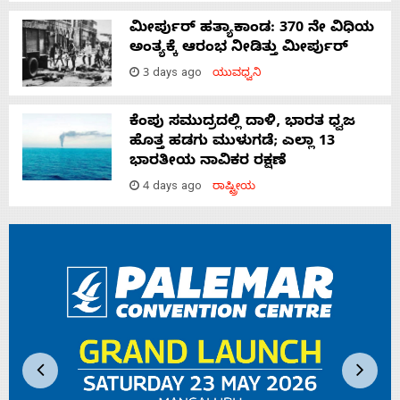
ಮೀರ್ಪುರ್ ಹತ್ಯಾಕಾಂಡ: 370 ನೇ ವಿಧಿಯ
ಅಂತ್ಯಕ್ಕೆ ಆರಂಭ ನೀಡಿತ್ತು ಮೀರ್ಪುರ್
3 days ago
ಯುವಧ್ವನಿ
ಕೆಂಪು ಸಮುದ್ರದಲ್ಲಿ ದಾಳಿ, ಭಾರತ ಧ್ವಜ
ಹೊತ್ತ ಹಡಗು ಮುಳುಗಡೆ; ಎಲ್ಲಾ 13
ಭಾರತೀಯ ನಾವಿಕರ ರಕ್ಷಣೆ
4 days ago
ರಾಷ್ಟ್ರೀಯ