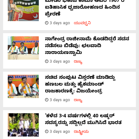
ಮೇಡಂ ಭಿಕಾಜಿ ಕಾಮಾ ಅವರ 1907 ರ
ಐತಿಹಾಸಿಕ ಧ್ವಜಾರೋಹಣದ ಹಿಂದಿನ
ಪ್ರೇರಣೆ
3 days ago
ಯುವಧ್ವನಿ
ನಾಗೇಂದ್ರ ರಾಜೀನಾಮೆ ಕೊಡದಿದ್ದರೆ ಸದನ
ನಡೆಸಲು ಬಿಡೆವು: ಛಲವಾದಿ
ನಾರಾಯಣಸ್ವಾಮಿ
3 days ago
ರಾಜ್ಯ
ಸಚಿವ ಸಂಪುಟ ವಿಸ್ತರಣೆ ಮಾಡಿದ್ದು
ಹಣಬಲ ಮತ್ತು ಹೈಕಮಾಂಡ್
ರಾಜಕಾರಣಕ್ಕೆ: ವಿಜಯೇಂದ್ರ
3 days ago
ರಾಜ್ಯ
‘ಕಳೆದ 3-4 ವರ್ಷಗಳಲ್ಲಿ 40 ಲಷ್ಕರ್
ಸದಸ್ಯರನ್ನು ಸದ್ದಿಲ್ಲದೆ ಮುಗಿಸಿದೆ ಭಾರತ
3 days ago
ರಾಷ್ಟ್ರೀಯ