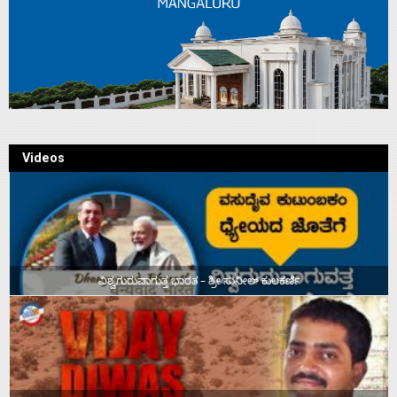
Videos
ವಿಶ್ವಗುರುವಾಗುತ್ತ ಭಾರತ – ಶ್ರೀ ಸುನೀಲ್‌ ಕುಲಕರ್ಣಿ