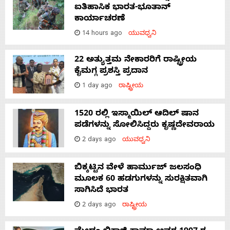
ಐತಿಹಾಸಿಕ ಭಾರತ-ಭೂತಾನ್
ಕಾರ್ಯಾಚರಣೆ
14 hours ago
ಯುವಧ್ವನಿ
22 ಅತ್ಯುತ್ತಮ ನೇಕಾರರಿಗೆ ರಾಷ್ಟ್ರೀಯ
ಕೈಮಗ್ಗ ಪ್ರಶಸ್ತಿ ಪ್ರದಾನ
1 day ago
ರಾಷ್ಟ್ರೀಯ
1520 ರಲ್ಲಿ ಇಸ್ಮಾಯಿಲ್ ಆದಿಲ್ ಷಾನ
ಪಡೆಗಳನ್ನು ಸೋಲಿಸಿದ್ದರು ಕೃಷ್ಣದೇವರಾಯ
2 days ago
ಯುವಧ್ವನಿ
ಬಿಕ್ಕಟ್ಟಿನ ವೇಳೆ ಹಾರ್ಮುಜ್ ಜಲಸಂಧಿ
ಮೂಲಕ 60 ಹಡಗುಗಳನ್ನು ಸುರಕ್ಷಿತವಾಗಿ
ಸಾಗಿಸಿದೆ ಭಾರತ
2 days ago
ರಾಷ್ಟ್ರೀಯ