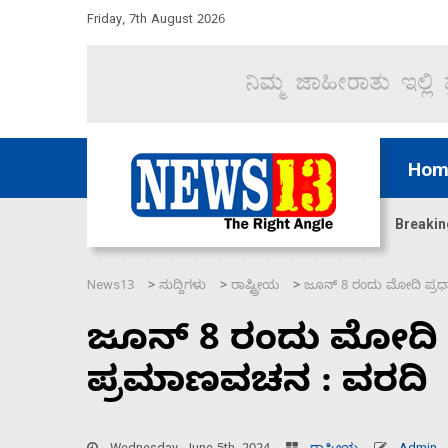
Friday, 7th August 2026
Hom
ಜಲಸಂಧಿ ಮೂಲಕ 60 ಹಡಗುಗಳನ್ನು ಸುರಕ್ಷಿತವಾಗಿ ಸಾಗಿಸಿದೆ ಭ
Breakin
News13
ಸುದ್ದಿಗಳು
ರಾಷ್ಟ್ರೀಯ
ಜೂನ್‌ 8 ರಂದು ಮೋದಿ ಪ್ರ
>
>
>
ಜೂನ್‌ 8 ರಂದು ಮೋದಿ 
ಪ್ರಮಾಣವಚನ : ವರದಿ