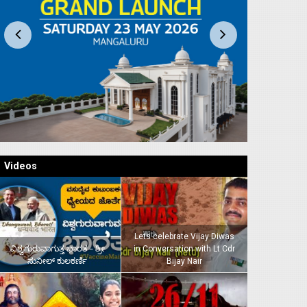
Videos
Lets celebrate Vijay Diwas
ವಿಶ್ವಗುರುವಾಗುತ್ತ ಭಾರತ – ಶ್ರೀ
in Conversation with Lt Cdr
ಸುನೀಲ್‌ ಕುಲಕರ್ಣಿ
Bijay Nair