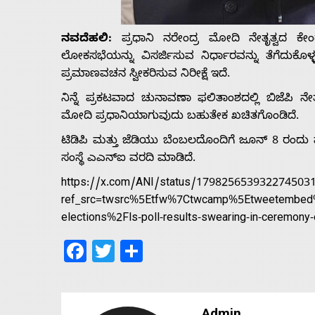
Us
ನವದೆಹಲಿ:
ಪ್ರಧಾನಿ ನರೇಂದ್ರ ಮೋದಿ ನೇತೃತ್ವದ ಕೇ
Advertise
ಲೋಕಸಭೆಯನ್ನು ವಿಸರ್ಜಿಸುವ ನಿರ್ಧಾರವನ್ನು ತೆಗೆದುಕೊಳ
ಪ್ರಮಾಣವಚನ ಸ್ವೀಕರಿಸುವ ನಿರೀಕ್ಷೆ ಇದೆ.
With
ನಿನ್ನೆ ಪ್ರಕಟವಾದ ಚುನಾವಣಾ ಫಲಿತಾಂಶದಲ್ಲಿ ಬಿಜೆಪಿ ನ
ಮೋದಿ ಪ್ರಧಾನಿಯಾಗುವುದು ಬಹುತೇಕ ಖಚಿತಗೊಂಡಿದೆ.
s
ಟಿಡಿಪಿ ಮತ್ತು ಜೆಡಿಯು ಬೆಂಬಲದೊಂದಿಗೆ ಜೂನ್‌ 8 ರಂದು
ಸಂಸ್ಥೆ ಎಎನ್‌ಐ ವರದಿ ಮಾಡಿದೆ.
https://x.com/ANI/status/179825653932274503
Contact
ref_src=twsrc%5Etfw%7Ctwcamp%5Etweetembed
elections%2Fls-poll-results-swearing-in-ceremony
Us
Facebook
Twitter
Share