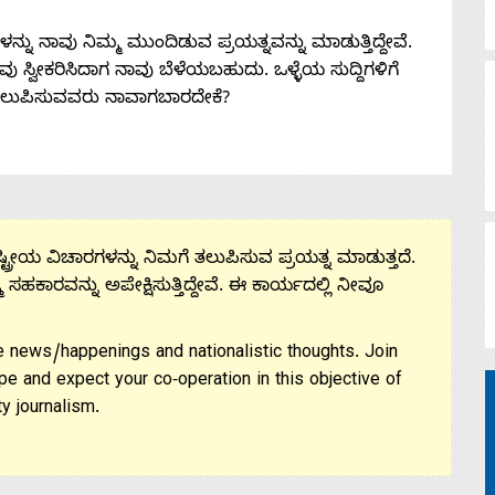
ನು ನಾವು ನಿಮ್ಮ ಮುಂದಿಡುವ ಪ್ರಯತ್ನವನ್ನು ಮಾಡುತ್ತಿದ್ದೇವೆ.
 ನೀವು ಸ್ವೀಕರಿಸಿದಾಗ ನಾವು ಬೆಳೆಯಬಹುದು. ಒಳ್ಳೆಯ ಸುದ್ದಿಗಳಿಗೆ
ತಲುಪಿಸುವವರು ನಾವಾಗಬಾರದೇಕೆ?
ಟ್ರೀಯ ವಿಚಾರಗಳನ್ನು ನಿಮಗೆ ತಲುಪಿಸುವ ಪ್ರಯತ್ನ ಮಾಡುತ್ತದೆ.
ಮ ಸಹಕಾರವನ್ನು ಅಪೇಕ್ಷಿಸುತ್ತಿದ್ದೇವೆ. ಈ ಕಾರ್ಯದಲ್ಲಿ ನೀವೂ
 news/happenings and nationalistic thoughts. Join
pe and expect your co-operation in this objective of
y journalism.