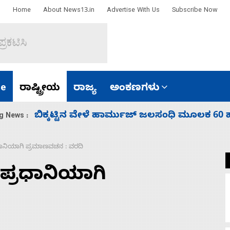
Home
About News13.in
Advertise With Us
Subscribe Now
e
ರಾಷ್ಟ್ರೀಯ
ರಾಜ್ಯ
ಅಂಕಣಗಳು
ಾರತ
ನಾಗೇಂದ್ರ ರಾಜೀನಾಮೆ ಕೊಡದಿದ್ದರೆ ಸದನ ನಡೆಸಲು
g News :
ಧಾನಿಯಾಗಿ ಪ್ರಮಾಣವಚನ : ವರದಿ
ಪ್ರಧಾನಿಯಾಗಿ