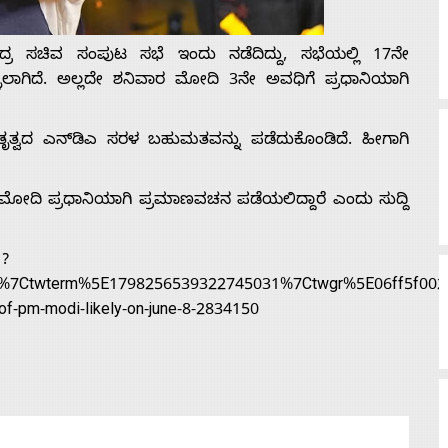
ಂದ್ರ ಸಚಿವ ಸಂಪುಟ ಸಭೆ ಇಂದು ನಡೆದಿದ್ದು, ಸಭೆಯಲ್ಲಿ 17ನೇ
್ಳಲಾಗಿದೆ. ಅಲ್ಲದೇ ಶನಿವಾರ ಮೋದಿ 3ನೇ ಅವಧಿಗೆ ಪ್ರಧಾನಿಯಾಗಿ
ೇತೃತ್ವದ ಎನ್‌ಡಿಎ ಸರಳ ಬಹುಮತವನ್ನು ಪಡೆದುಕೊಂಡಿದೆ. ಹೀಗಾಗಿ
 ಮೋದಿ ಪ್ರಧಾನಿಯಾಗಿ ಪ್ರಮಾಣವಚನ ಪಡೆಯಲಿದ್ದಾರೆ ಎಂದು ಸುದ್ದಿ
1?
%7Ctwterm%5E1798256539322745031%7Ctwgr%5E06ff5f002c15
-of-pm-modi-likely-on-june-8-2834150