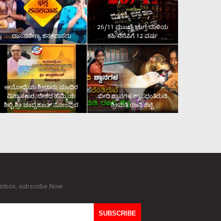
26/11 ಮುಂಬೈ ಉಗ್ರ ದಾಳಿಯ
ದಾಸವರೇಣ್ಯ ಕನಕದಾಸರು
ಕಹಿ ನೆನಪಿಗೆ 12 ವರ್ಷ
ಅಯೋಧ್ಯೆಯ ಶ್ರೀರಾಮ ಮಂದಿರ
ವಿನ್ಯಾಸಕಾರ, ದೇಶದ ಹೆಮ್ಮೆಯ
ಬೀದಿ ಶ್ವಾನಗಳ ಶ್ವಾಸದಂತಿರುವ
ಶಿಲ್ಪಿ ಶ್ರೀ ಚಂದ್ರಕಾಂತ್‌ ಸೋಂಪುರ
ಶ್ರೀಮತಿ ರಜನಿ ಶೆಟ್ಟಿ
 inbox. subscribe Now