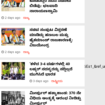
ಕೊಡದಿದ್ದರೆ ಸದನ ನಡೆಸಲು
ಬಿಡೆವು: ಛಲವಾದಿ
ನಾರಾಯಣಸ್ವಾಮಿ
2 days ago
ರಾಜ್ಯ
ಸಚಿವ ಸಂಪುಟ ವಿಸ್ತರಣೆ
ಮಾಡಿದ್ದು ಹಣಬಲ ಮತ್ತು
ಹೈಕಮಾಂಡ್ ರಾಜಕಾರಣಕ್ಕೆ:
ವಿಜಯೇಂದ್ರ
2 days ago
ರಾಜ್ಯ
‘ಕಳೆದ 3-4 ವರ್ಷಗಳಲ್ಲಿ 40
bc75b2bce127005f35589d7023e3%7Ctwcon%5Es1_&ref_url=h
ಲಷ್ಕರ್ ಸದಸ್ಯರನ್ನು ಸದ್ದಿಲ್ಲದೆ
ಮುಗಿಸಿದೆ ಭಾರತ
3 days ago
ರಾಷ್ಟ್ರೀಯ
ಮೀರ್ಪುರ್ ಹತ್ಯಾಕಾಂಡ: 370 ನೇ
ವಿಧಿಯ ಅಂತ್ಯಕ್ಕೆ ಆರಂಭ ನೀಡಿತ್ತು
ಮೀರ್ಪುರ್