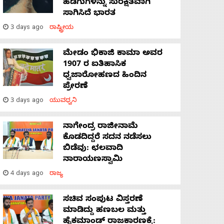
ಹಡಗುಗಳನ್ನು ಸುರಕ್ಷಿತವಾಗಿ
ಸಾಗಿಸಿದೆ ಭಾರತ
3 days ago
ರಾಷ್ಟ್ರೀಯ
ಮೇಡಂ ಭಿಕಾಜಿ ಕಾಮಾ ಅವರ
1907 ರ ಐತಿಹಾಸಿಕ
ಧ್ವಜಾರೋಹಣದ ಹಿಂದಿನ
ಪ್ರೇರಣೆ
3 days ago
ಯುವಧ್ವನಿ
ನಾಗೇಂದ್ರ ರಾಜೀನಾಮೆ
ಕೊಡದಿದ್ದರೆ ಸದನ ನಡೆಸಲು
ಬಿಡೆವು: ಛಲವಾದಿ
ನಾರಾಯಣಸ್ವಾಮಿ
4 days ago
ರಾಜ್ಯ
ಸಚಿವ ಸಂಪುಟ ವಿಸ್ತರಣೆ
ಮಾಡಿದ್ದು ಹಣಬಲ ಮತ್ತು
ಹೈಕಮಾಂಡ್ ರಾಜಕಾರಣಕ್ಕೆ: