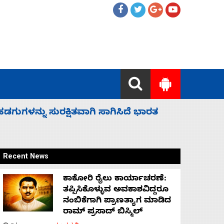
 ಬಿಡೆವು: ಛಲವಾದಿ ನಾರಾಯಣಸ್ವಾಮಿ
ಸಚಿವ ಸಂಪು
Recent News
ಕಾಕೋರಿ ರೈಲು ಕಾರ್ಯಾಚರಣೆ:
ತಪ್ಪಿಸಿಕೊಳ್ಳುವ ಅವಕಾಶವಿದ್ದರೂ
ನಂಬಿಕೆಗಾಗಿ ಪ್ರಾಣತ್ಯಾಗ ಮಾಡಿದ
ರಾಮ್ ಪ್ರಸಾದ್ ಬಿಸ್ಮಿಲ್