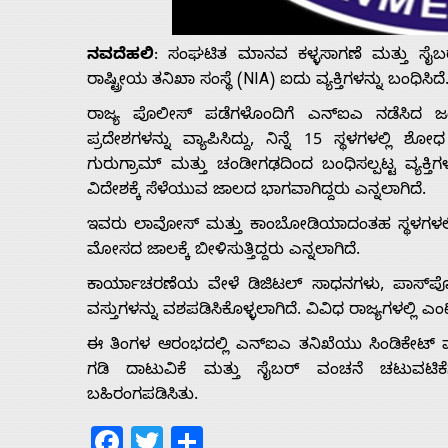
Us
ನವದೆಹಲಿ
: ಸಂಘಟಿತ ಮಾನವ ಕಳ್ಳಸಾಗಣೆ ಮತ್ತು ಸೈಬರ
Advertise
ರಾಷ್ಟ್ರೀಯ ತನಿಖಾ ಸಂಸ್ಥೆ (NIA) ಐದು ವ್ಯಕ್ತಿಗಳನ್ನು ಬಂಧಿಸಿದೆ
ರಾಜ್ಯ ಪೊಲೀಸ್ ಪಡೆಗಳೊಂದಿಗೆ ಎನ್‌ಐಎ ನಡೆಸಿದ ಜ
With
ಪ್ರದೇಶಗಳನ್ನು ವ್ಯಾಪಿಸಿದ್ದು, ನಿನ್ನೆ 15 ಸ್ಥಳಗಳಲ್
ಗುರುಗ್ರಾಮ್ ಮತ್ತು ಚಂಡೀಗಢದಿಂದ ಬಂಧಿಸಲ್ಪಟ್ಟ ವ್ಯಕ
s
ವಿದೇಶಕ್ಕೆ ಸೆಳೆಯುವ ಜಾಲದ ಭಾಗವಾಗಿದ್ದರು ಎನ್ನಲಾಗಿದೆ.
ಇವರು ಲಾವೋಸ್ ಮತ್ತು ಕಾಂಬೋಡಿಯಾದಂತಹ ಸ್ಥಳಗಳಲ್ಲಿನ
ಮೋಸದ ಜಾಲಕ್ಕೆ ಬೀಳಿಸುತ್ತಿದ್ದರು ಎನ್ನಲಾಗಿದೆ.
Contact
ಕಾರ್ಯಾಚರಣೆಯ ವೇಳೆ ಡಿಜಿಟಲ್ ಸಾಧನಗಳು, ಪಾಸ್‌ಪೋ
ವಸ್ತುಗಳನ್ನು ವಶಪಡಿಸಿಕೊಳ್ಳಲಾಗಿದೆ. ವಿವಿಧ ರಾಜ್ಯಗಳಲ್ಲ
Us
ಈ ತಿಂಗಳ ಆರಂಭದಲ್ಲಿ ಎನ್‌ಐಎ ತನಿಖೆಯು ಸಿಂಡಿಕೇಟ್ ವ್
ಗಡಿ ದಾಟುವಿಕೆ ಮತ್ತು ಸೈಬರ್ ವಂಚನೆ ಚಟುವಟಿಕೆಗ
ಬಹಿರಂಗಪಡಿಸಿತು.
Facebook
Twitter
Share