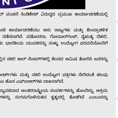
್ ವಂಚನೆ ಸಿಂಡಿಕೇಟ್ ವಿರುದ್ಧದ ಪ್ರಮುಖ ಕಾರ್ಯಾಚರಣೆಯಲ್ಲಿ
.
ಂಟಿ ಕಾರ್ಯಾಚರಣೆಯು ಆರು ರಾಜ್ಯಗಳು ಮತ್ತು ಕೇಂದ್ರಾಡಳಿತ
ಲಿ ಶೋಧ ನಡೆಸಲಾಗಿದೆ. ವಡೋದರಾ, ಗೋಪಾಲ್‌ಗಂಜ್, ನೈಋತ್ಯ ದೆಹಲಿ,
್ತಿಗಳು ಭಾರತೀಯ ಯುವಕರನ್ನು ಸುಳ್ಳು ಉದ್ಯೋಗ ಭರವಸೆಯೊಂದಿಗೆ
 ನಕಲಿ ಕಾಲ್ ಸೆಂಟರ್‌ಗಳಲ್ಲಿ ಕೆಲಸದ ಆಮಿಷ ತೋರಿಸಿ ಜನರನ್ನು
ರ್ಟ್‌ಗಳು ಮತ್ತು ನಕಲಿ ಉದ್ಯೋಗ ಪತ್ರಗಳು ಸೇರಿದಂತೆ ಹಲವು
ಿ ಎಂಟು ಹೊಸ ಎಫ್‌ಐಆರ್‌ಗಳು ದಾಖಲಾಗಿವೆ.
ಯಾಪಕವಾದ ಅಂತರರಾಷ್ಟ್ರೀಯ ಸಂಪರ್ಕಗಳನ್ನು ಹೊಂದಿದ್ದು, ಅಕ್ರಮ
ಳನ್ನು ಸುಗಮಗೊಳಿಸುತವ ಕೃತ್ಯದಲ್ಲಿ ತೊಡಗಿವೆ ಎಂಬುದನ್ನು