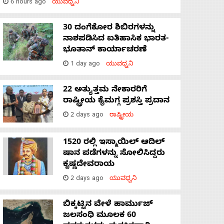
6 hours ago
ಯುವಧ್ವನಿ
30 ದಂಗೆಕೋರ ಶಿಬಿರಗಳನ್ನು
ನಾಶಪಡಿಸಿದ ಐತಿಹಾಸಿಕ ಭಾರತ-
ಭೂತಾನ್ ಕಾರ್ಯಾಚರಣೆ
1 day ago
ಯುವಧ್ವನಿ
22 ಅತ್ಯುತ್ತಮ ನೇಕಾರರಿಗೆ
ರಾಷ್ಟ್ರೀಯ ಕೈಮಗ್ಗ ಪ್ರಶಸ್ತಿ ಪ್ರದಾನ
2 days ago
ರಾಷ್ಟ್ರೀಯ
1520 ರಲ್ಲಿ ಇಸ್ಮಾಯಿಲ್ ಆದಿಲ್
ಷಾನ ಪಡೆಗಳನ್ನು ಸೋಲಿಸಿದ್ದರು
ಕೃಷ್ಣದೇವರಾಯ
2 days ago
ಯುವಧ್ವನಿ
ಬಿಕ್ಕಟ್ಟಿನ ವೇಳೆ ಹಾರ್ಮುಜ್
ಜಲಸಂಧಿ ಮೂಲಕ 60