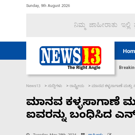
Sunday, 9th August 2026
Hom
ಜಲಸಂಧಿ ಮೂಲಕ 60 ಹಡಗುಗಳನ್ನು ಸುರಕ್ಷಿತವಾಗಿ ಸಾಗಿಸಿದೆ ಭ
Breakin
News13
ಸುದ್ದಿಗಳು
ರಾಷ್ಟ್ರೀಯ
ಮಾನವ ಕಳ್ಳಸಾಗಾಣೆ ಮತ್ತು ಸ
>
>
>
ಮಾನವ ಕಳ್ಳಸಾಗಾಣೆ ಮತ್
ಐವರನ್ನು ಬಂಧಿಸಿದ ಎನ