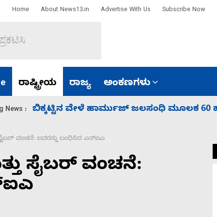
Home
About News13.in
Advertise With Us
Subscribe Now
e
ರಾಷ್ಟ್ರೀಯ
ರಾಜ್ಯ
ಅಂಕಣಗಳು
ಾರತ
ನಾಗೇಂದ್ರ ರಾಜೀನಾಮೆ ಕೊಡದಿದ್ದರೆ ಸದನ ನಡೆಸಲು
g News :
ೈಬರ್‌ ವಂಚನೆ: ಐವರನ್ನು ಬಂಧಿಸಿದ ಎನ್‌ಐಎ
ತು ಸೈಬರ್‌ ವಂಚನೆ:
್‌ಐಎ