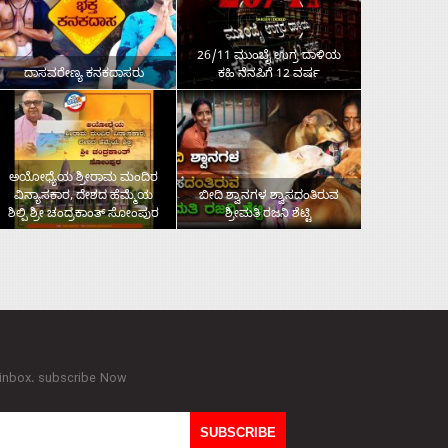
26/11 ಮುಂಬೈ ಉಗ್ರ ದಾಳಿಯ
ದಾಸವರೇಣ್ಯ ಕನಕದಾಸರು
ಕಹಿ ನೆನಪಿಗೆ 12 ವರ್ಷ
ಅಯೋಧ್ಯೆಯ ಶ್ರೀರಾಮ ಮಂದಿರ
ವಿನ್ಯಾಸಕಾರ, ದೇಶದ ಹೆಮ್ಮೆಯ
ಬೀದಿ ಶ್ವಾನಗಳ ಶ್ವಾಸದಂತಿರುವ
ಶಿಲ್ಪಿ ಶ್ರೀ ಚಂದ್ರಕಾಂತ್‌ ಸೋಂಪುರ
ಶ್ರೀಮತಿ ರಜನಿ ಶೆಟ್ಟಿ
 inbox. subscribe Now