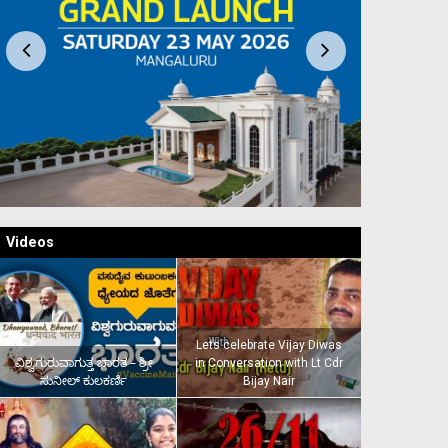
Videos
Lets celebrate Vijay Diwas
ವಿಶ್ವಗುರುವಾಗುತ್ತ ಭಾರತ – ಶ್ರೀ
in Conversation with Lt Cdr
ಸುನೀಲ್‌ ಕುಲಕರ್ಣಿ
Bijay Nair