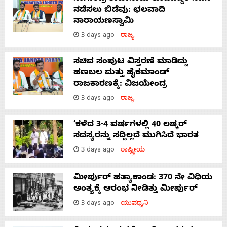
ನಡೆಸಲು ಬಿಡೆವು: ಛಲವಾದಿ
ನಾರಾಯಣಸ್ವಾಮಿ
3 days ago
ರಾಜ್ಯ
ಸಚಿವ ಸಂಪುಟ ವಿಸ್ತರಣೆ ಮಾಡಿದ್ದು
ಹಣಬಲ ಮತ್ತು ಹೈಕಮಾಂಡ್
ರಾಜಕಾರಣಕ್ಕೆ: ವಿಜಯೇಂದ್ರ
3 days ago
ರಾಜ್ಯ
‘ಕಳೆದ 3-4 ವರ್ಷಗಳಲ್ಲಿ 40 ಲಷ್ಕರ್
ಸದಸ್ಯರನ್ನು ಸದ್ದಿಲ್ಲದೆ ಮುಗಿಸಿದೆ ಭಾರತ
3 days ago
ರಾಷ್ಟ್ರೀಯ
ಮೀರ್ಪುರ್ ಹತ್ಯಾಕಾಂಡ: 370 ನೇ ವಿಧಿಯ
ಅಂತ್ಯಕ್ಕೆ ಆರಂಭ ನೀಡಿತ್ತು ಮೀರ್ಪುರ್
3 days ago
ಯುವಧ್ವನಿ