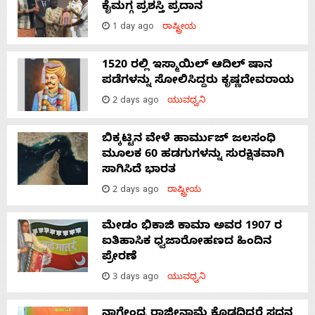
ಕೈಮಗ್ಗ ಪ್ರಶಸ್ತಿ ಪ್ರದಾನ
1 day ago
ರಾಷ್ಟ್ರೀಯ
1520 ರಲ್ಲಿ ಇಸ್ಮಾಯಿಲ್ ಆದಿಲ್ ಷಾನ
ಪಡೆಗಳನ್ನು ಸೋಲಿಸಿದ್ದರು ಕೃಷ್ಣದೇವರಾಯ
2 days ago
ಯುವಧ್ವನಿ
ಬಿಕ್ಕಟ್ಟಿನ ವೇಳೆ ಹಾರ್ಮುಜ್ ಜಲಸಂಧಿ
ಮೂಲಕ 60 ಹಡಗುಗಳನ್ನು ಸುರಕ್ಷಿತವಾಗಿ
ಸಾಗಿಸಿದೆ ಭಾರತ
2 days ago
ರಾಷ್ಟ್ರೀಯ
ಮೇಡಂ ಭಿಕಾಜಿ ಕಾಮಾ ಅವರ 1907 ರ
ಐತಿಹಾಸಿಕ ಧ್ವಜಾರೋಹಣದ ಹಿಂದಿನ
ಪ್ರೇರಣೆ
3 days ago
ಯುವಧ್ವನಿ
ನಾಗೇಂದ್ರ ರಾಜೀನಾಮೆ ಕೊಡದಿದ್ದರೆ ಸದನ