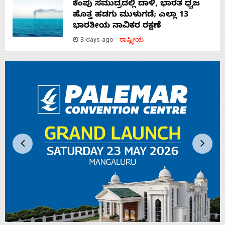
ಕೆಂಪು ಸಮುದ್ರದಲ್ಲಿ ದಾಳಿ, ಭಾರತ ಧ್ವಜ
ಹೊತ್ತ ಹಡಗು ಮುಳುಗಡೆ; ಎಲ್ಲಾ 13
ಭಾರತೀಯ ನಾವಿಕರ ರಕ್ಷಣೆ
3 days ago
ರಾಷ್ಟ್ರೀಯ