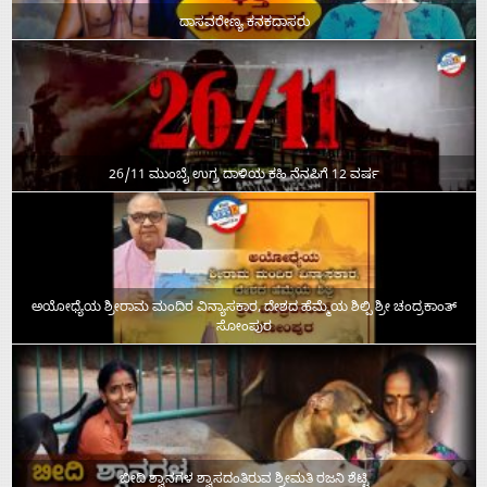
ದಾಸವರೇಣ್ಯ ಕನಕದಾಸರು
26/11 ಮುಂಬೈ ಉಗ್ರ ದಾಳಿಯ ಕಹಿ ನೆನಪಿಗೆ 12 ವರ್ಷ
ಅಯೋಧ್ಯೆಯ ಶ್ರೀರಾಮ ಮಂದಿರ ವಿನ್ಯಾಸಕಾರ, ದೇಶದ ಹೆಮ್ಮೆಯ ಶಿಲ್ಪಿ ಶ್ರೀ ಚಂದ್ರಕಾಂತ್‌
ಸೋಂಪುರ
ಬೀದಿ ಶ್ವಾನಗಳ ಶ್ವಾಸದಂತಿರುವ ಶ್ರೀಮತಿ ರಜನಿ ಶೆಟ್ಟಿ