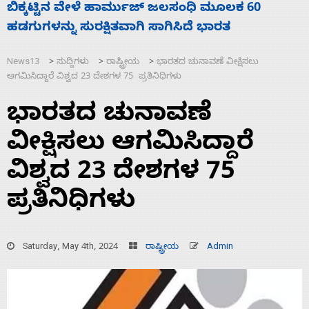
ನಾಗೇಂದ್ರ ರಾಜೀನಾಮೆ ಕೊಡದಿದ್ದರೆ ಸದನ ನಡೆಸಲು
ಸ
ಬಿಡೆವು: ಛಲವಾದಿ ನಾರಾಯಣಸ್ವಾಮಿ
ಹ
News13
ಸುದ್ದಿಗಳು
ರಾಷ್ಟ್ರೀಯ
ಭಾರತದ ಚುನಾವಣೆ ವೀಕ್ಷಿಸಲು
>
>
>
ಆಗಮಿಸಿದ್ದಾರೆ ವಿಶ್ವದ 23 ದೇಶಗಳ 75 ಪ್ರತಿನಿಧಿಗಳು
ಭಾರತದ ಚುನಾವಣೆ
ವೀಕ್ಷಿಸಲು ಆಗಮಿಸಿದ್ದಾರೆ
ವಿಶ್ವದ 23 ದೇಶಗಳ 75
ಪ್ರತಿನಿಧಿಗಳು
Saturday, May 4th, 2024
ರಾಷ್ಟ್ರೀಯ
Admin