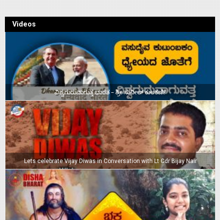
Videos
ವಿಶ್ವಗುರುವಾಗುತ್ತ ಭಾರತ – ಶ್ರೀ ಸುನೀಲ್‌ ಕುಲಕರ್ಣಿ
Lets celebrate Vijay Diwas in Conversation with Lt Cdr Bijay Nair