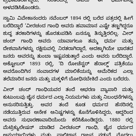
ಪ್ರಭಾವಿತರಾಗಿದ್ದರು, ನಂತರದಲ್ಲಿ ಅವರು ಈ ಧರ್ಮವನ್ನು
ಅಳವಡಿಸಿಕೊಂಡರು.
ಸ್ವಾಮಿ ವಿವೇಕಾನಂದರು ನವೆಂಬರ್ 1894 ರಲ್ಲಿ ಬರೆದ ಪತ್ರದಲ್ಲಿ ಹೀಗೆ
ಬರೆದಿದ್ದಾರೆ ‘ವೀರಚಂದ ಗಾಂಧಿ ಅವರು ಹವಾಮಾನ ಎಷ್ಟೇ ತಣ್ಣಗಿದ್ದರೂ
ಶುದ್ಧ ತರಕಾರಿಗಳನ್ನು ಹೊರತುಪಡಿಸಿ ಏನನ್ನೂ ತಿನ್ನುತ್ತಿರಲಿಲ್ಲ. ವೀರ್
ಚಂದ್ ಗಾಂಧಿ ಅವರು ಯಾವಾಗಲೂ ತಮ್ಮ ಧರ್ಮ ಮತ್ತು
ದೇಶವಾಸಿಗಳನ್ನು ರಕ್ಷಿಸುವಲ್ಲಿ ನಿರತರಾಗಿದ್ದಾರೆ, ಅದಕ್ಕಾಗಿಯೇ ಭಾರತದ
ಜನರು ಅವರನ್ನು ತುಂಬಾ ಇಷ್ಟಪಡುತ್ತಾರೆ ಎಂದು ಅವರು ಬರೆದಿದ್ದಾರೆ.
ಅಕ್ಟೋಬರ್ 1893 ರಲ್ಲಿ, ‘ದಿ ರೋಚೆಸ್ಟರ್ ಹೆರಾಲ್ಡ್’ ಪತ್ರಿಕೆಯು
ಅವರೊಂದಿಗಿನ ಸಂವಾದಗಳ ಮಾಲಿಕೆಯನ್ನು ಅಮೆರಿಕದ ಎಲ್ಲಾ
ತಲೆಮಾರಿನ ಜನರು ಮತ್ತು ಮಕ್ಕಳಿಗೆ ಬೋಧಿಸಬೇಕಿದೆ ಎಂದು ಬರೆದರು.
ವೀರ್ ಚಂದ್ ಗಾಂಧಿಯವರ ತಂದೆ ಆಭರಣ ವ್ಯಾಪಾರಿ ಮತ್ತು
ಕುಟುಂಬವು ಜೈನ ಧರ್ಮದ ಎಲ್ಲಾ ನಿಯಮಗಳು ಮತ್ತು ನಿಬಂಧನೆಗಳನ್ನು
ಅನುಸರಿಸುತ್ತಿತ್ತು. ಅವರ ತಂದೆ ಕೂಡ ಧರ್ಮದ ಹೆಸರಿನಲ್ಲಿ
ನಡೆಯುತ್ತಿರುವ ಅನೇಕ ಅನಿಷ್ಟಗಳನ್ನು ಕೊನೆಗೊಳಿಸಿದ್ದರು, ಆದ್ದರಿಂದ
ಅವರು ಸುಧಾರಣಾವಾದಿಯೆಂದು ಕರೆಸಿಕೊಂಡಿದ್ದರು. 1880 ರಲ್ಲಿ
ಮೆಟ್ರಿಕ್ಯುಲೇಷನ್ ಮಾಡಿದ ವೀರಚಂದ್ ಗಾಂಧಿ, ಜೈನ ಧರ್ಮದ
ಅನುಯಾಯಿಗಳು ಮತ್ತು ಪಾಲಿಟಾನ ರಾಜನ ನಡುವೆ ಮೊದಲು