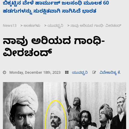
ನಾಗೇಂದ್ರ ರಾಜೀನಾಮೆ ಕೊಡದಿದ್ದರೆ ಸದನ ನಡೆಸಲು
ಸ
ಬಿಡೆವು: ಛಲವಾದಿ ನಾರಾಯಣಸ್ವಾಮಿ
ಹ
News13
ಅಂಕಣಗಳು
ಯುವಧ್ವನಿ
ನಾವು ಅರಿಯದ ಗಾಂಧಿ- ವೀರಚಂದ್
>
>
>
ನಾವು ಅರಿಯದ ಗಾಂಧಿ-
ವೀರಚಂದ್
Monday, December 18th, 2023
ಯುವಧ್ವನಿ
ವಿವೇಕಾದಿತ್ಯ ಕೆ.