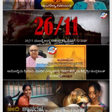
ದಾಸವರೇಣ್ಯ ಕನಕದಾಸರು
26/11 ಮುಂಬೈ ಉಗ್ರ ದಾಳಿಯ ಕಹಿ ನೆನಪಿಗೆ 12 ವರ್ಷ
ಅಯೋಧ್ಯೆಯ ಶ್ರೀರಾಮ ಮಂದಿರ ವಿನ್ಯಾಸಕಾರ, ದೇಶದ ಹೆಮ್ಮೆಯ ಶಿಲ್ಪಿ ಶ್ರೀ ಚಂದ್ರಕಾಂತ್‌
ಸೋಂಪುರ
ಬೀದಿ ಶ್ವಾನಗಳ ಶ್ವಾಸದಂತಿರುವ ಶ್ರೀಮತಿ ರಜನಿ ಶೆಟ್ಟಿ