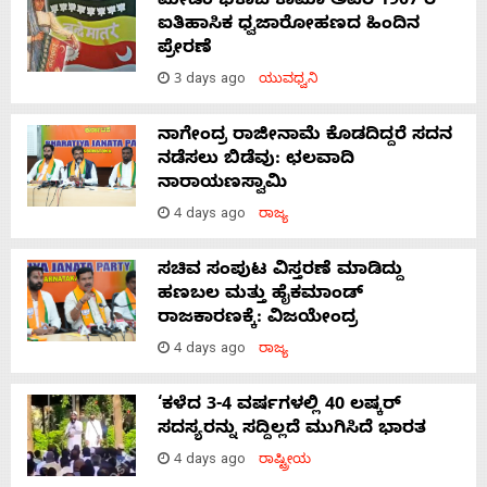
ಮೇಡಂ ಭಿಕಾಜಿ ಕಾಮಾ ಅವರ 1907 ರ
ಐತಿಹಾಸಿಕ ಧ್ವಜಾರೋಹಣದ ಹಿಂದಿನ
ಪ್ರೇರಣೆ
3 days ago
ಯುವಧ್ವನಿ
ನಾಗೇಂದ್ರ ರಾಜೀನಾಮೆ ಕೊಡದಿದ್ದರೆ ಸದನ
ನಡೆಸಲು ಬಿಡೆವು: ಛಲವಾದಿ
ನಾರಾಯಣಸ್ವಾಮಿ
4 days ago
ರಾಜ್ಯ
ಸಚಿವ ಸಂಪುಟ ವಿಸ್ತರಣೆ ಮಾಡಿದ್ದು
ಹಣಬಲ ಮತ್ತು ಹೈಕಮಾಂಡ್
ರಾಜಕಾರಣಕ್ಕೆ: ವಿಜಯೇಂದ್ರ
4 days ago
ರಾಜ್ಯ
‘ಕಳೆದ 3-4 ವರ್ಷಗಳಲ್ಲಿ 40 ಲಷ್ಕರ್
ಸದಸ್ಯರನ್ನು ಸದ್ದಿಲ್ಲದೆ ಮುಗಿಸಿದೆ ಭಾರತ
4 days ago
ರಾಷ್ಟ್ರೀಯ