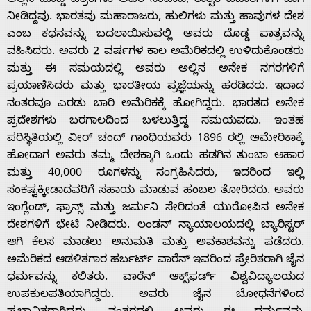
ಅಲ್ಲಿನ ದೊಡ್ಡ ಪತ್ರಿಕೆಗಳು ಅವರ ಸಂವಾದ, ತಾತ್ವಿಕ ವಿಚಾರಗಳಿಗೆ ಜಾಗ
ನೀಡಿದ್ದವು. ಭಾರತವು ಮಹಾರಾಜರು, ಹುಲಿಗಳು ಮತ್ತು ಹಾವುಗಳ ದೇಶ
About
ಎಂಬ ಕಥನವನ್ನು ಬದಲಾಯಿಸುವಲ್ಲಿ ಅವರು ದೊಡ್ಡ ಪಾತ್ರವನ್ನು
ವಹಿಸಿದರು. ಅವರು 2 ವರ್ಷಗಳ ಕಾಲ ಅಮೆರಿಕದಲ್ಲಿ ಉಳಿದುಕೊಂಡರು
Us
ಮತ್ತು ಈ ಸಮಯದಲ್ಲಿ ಅವರು ಅಲ್ಲಿನ ಅನೇಕ ನಗರಗಳಿಗೆ
ಪ್ರಯಾಣಿಸಿದರು ಮತ್ತು ಭಾರತೀಯ ಪ್ರಜ್ಞೆಯನ್ನು ಹರಡಿದರು. ಇದಾದ
ನಂತರವೂ ಎರಡು ಬಾರಿ ಅಮೆರಿಕಕ್ಕೆ ಹೋಗಿದ್ದರು. ಭಾರತದ ಅನೇಕ
Advertise
ಪ್ರದೇಶಗಳು ಬರಗಾಲದಿಂದ ಬಳಲುತ್ತಿದ್ದ ಸಮಯವದು. ಇಂತಹ
ಪರಿಸ್ಥಿತಿಯಲ್ಲಿ ವೀರ್ ಚಂದ್ ಗಾಂಧಿಯವರು 1896 ರಲ್ಲಿ ಅಮೇರಿಕಾಕ್ಕೆ
ಹೋದಾಗ ಅವರು ತಮ್ಮ ದೇಶಕ್ಕಾಗಿ ಒಂದು ಹಡಗಿನ ತುಂಬಾ ಆಹಾರ
With
ಮತ್ತು 40,000 ರೂಗಳನ್ನು ಸಂಗ್ರಹಿಸಿದರು, ಇದರಿಂದ ಇಲ್ಲಿ
ಸಂಕಷ್ಟಕ್ಕೀಡಾದವರಿಗೆ ಸಹಾಯ ಮಾಡುವ ಹಂಬಲ ತೋರಿದರು. ಅವರು
s
ಇಂಗ್ಲೆಂಡ್, ಫ್ರಾನ್ಸ್ ಮತ್ತು ಜರ್ಮನಿ ಸೇರಿದಂತೆ ಯುರೋಪಿನ ಅನೇಕ
ದೇಶಗಳಿಗೆ ಭೇಟಿ ನೀಡಿದರು. ಲಂಡನ್ ನ್ಯಾಯಾಲಯದಲ್ಲಿ ಬ್ಯಾರಿಸ್ಟರ್
ಆಗಿ ಕೆಲಸ ಮಾಡಲು ಅನುಮತಿ ಮತ್ತು ಅವಕಾಶವನ್ನು ಪಡೆದರು.
Contact
ಅಮೆರಿಕದ ಆಡಳಿತಗಾರ ಹರ್ಬರ್ಟ್ ವಾರೆನ್ ಇವರಿಂದ ಪ್ರೇರಿತರಾಗಿ ಜೈನ
ಧರ್ಮವನ್ನು ಕಲಿತರು. ವಾರೆನ್ ಆಕ್ಸ್‌ಫರ್ಡ್ ವಿಶ್ವವಿದ್ಯಾಲಯದ
Us
ಉಪಕುಲಪತಿಯಾಗಿದ್ದರು. ಅವರು ಜೈನ ಬೋಧನೆಗಳಿಂದ