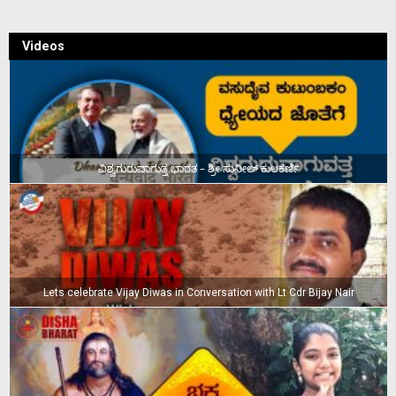
Videos
ವಿಶ್ವಗುರುವಾಗುತ್ತ ಭಾರತ – ಶ್ರೀ ಸುನೀಲ್‌ ಕುಲಕರ್ಣಿ
Lets celebrate Vijay Diwas in Conversation with Lt Cdr Bijay Nair