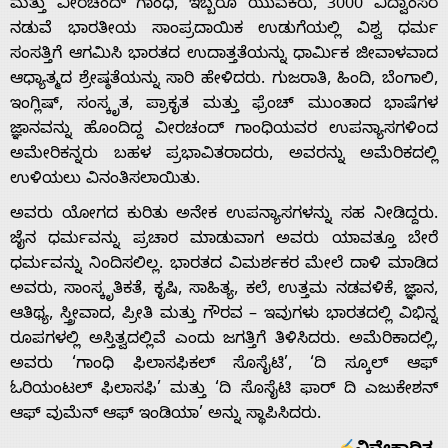
ಮತ್ತು ವೀರಚಂದ್ ಗಾಂಧಿ, ಇಬ್ಬರೂ ಯುವಕರು, 3000 ವಿದ್ವಾಂಸರ
ನಡುವೆ ಭಾರತೀಯ ಸಾಂಪ್ರದಾಯಿಕ ಉಡುಗೆಯಲ್ಲಿ ವಿಶ್ವ ಧರ್ಮ
ಸಂಸತ್ತಿಗೆ ಆಗಮಿಸಿ ಭಾರತದ ಉದಾತ್ತತೆಯನ್ನು ಧಾರ್ಮಿಕ ಜೀವಾಳವಾದ
ಆಧ್ಯಾತ್ಮದ ಶ್ರೇಷ್ಠತೆಯನ್ನು ಸಾರಿ ಹೇಳಿದರು. ಗುಜರಾತಿ, ಹಿಂದಿ, ಬೆಂಗಾಲಿ,
ಇಂಗ್ಲಿಷ್, ಸಂಸ್ಕೃತ, ಪ್ರಾಕೃತ ಮತ್ತು ಫ್ರೆಂಚ್ ಮುಂತಾದ ಭಾಷೆಗಳ
ಜ್ಞಾನವನ್ನು ಹೊಂದಿದ್ದ ವೀರಚಂದ್ ಗಾಂಧಿಯವರ ಉಪನ್ಯಾಸಗಳಿಂದ
ಅಮೇರಿಕನ್ನರು ಬಹಳ ಪ್ರಭಾವಿತರಾದರು, ಅವರನ್ನು ಅಮೆರಿಕದಲ್ಲಿ
ಉಳಿಯಲು ವಿನಂತಿಸಲಾಯಿತು.
ಅವರು ಯೋಗದ ಕುರಿತು ಅನೇಕ ಉಪನ್ಯಾಸಗಳನ್ನು ಸಹ ನೀಡಿದ್ದರು.
ಜೈನ ಧರ್ಮವನ್ನು ಪ್ರಚಾರ ಮಾಡುವಾಗ ಅವರು ಯಾವತ್ತೂ ಬೇರೆ
ಧರ್ಮವನ್ನು ನಿಂದಿಸಲಿಲ್ಲ. ಭಾರತದ ವಿಮರ್ಶಕರ ಮೇಲೆ ದಾಳಿ ಮಾಡಿದ
ಅವರು, ಸಾಂಸ್ಕೃತಿಕತೆ, ಕೃಷಿ, ಸಾಹಿತ್ಯ, ಕಲೆ, ಉತ್ತಮ ನಡವಳಿಕೆ, ಜ್ಞಾನ,
ಆತಿಥ್ಯ, ಸ್ತ್ರೀವಾದ, ಪ್ರೀತಿ ಮತ್ತು ಗೌರವ – ಇವುಗಳು ಭಾರತದಲ್ಲಿ ವಿಭಿನ್ನ
ರೂಪಗಳಲ್ಲಿ ಅಸ್ತಿತ್ವದಲ್ಲಿವೆ ಎಂದು ಜಗತ್ತಿಗೆ ತಿಳಿಸಿದರು. ಅಮೆರಿಕಾದಲ್ಲಿ,
ಅವರು ‘ಗಾಂಧಿ ಫಿಲಾಸಫಿಕಲ್ ಸೊಸೈಟಿ’, ‘ದಿ ಸ್ಕೂಲ್ ಆಫ್
ಓರಿಯಂಟಲ್ ಫಿಲಾಸಫಿ’ ಮತ್ತು ‘ದಿ ಸೊಸೈಟಿ ಫಾರ್ ದಿ ಎಜುಕೇಶನ್
ಆಫ್ ವುಮೆನ್ ಆಫ್ ಇಂಡಿಯಾ’ ಅನ್ನು ಸ್ಥಾಪಿಸಿದರು.