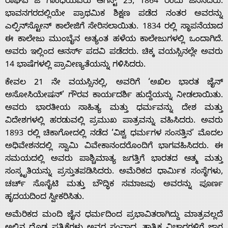
ರಾಘವ ಜಿ ಗಾಂಧಿಯವರು ಆಗಸ್ಟ್ 25, 1864 ರಂದು ಜನಿಸಿದರು.
ಭಾವನಗರದಲ್ಲಿಯೇ ಪ್ರಾಥಮಿಕ ಶಿಕ್ಷಣ ಪಡೆದ ನಂತರ ಅವರನ್ನು
ಎಲ್ಫಿನ್‌ಸ್ಟೋನ್ ಕಾಲೇಜಿಗೆ ಸೇರಿಸಲಾಯಿತು. 1834 ರಲ್ಲಿ ಸ್ಥಾಪನೆಯಾದ
ಈ ಕಾಲೇಜು ಮುಂಬೈನ ಅತ್ಯಂತ ಹಳೆಯ ಕಾಲೇಜುಗಳಲ್ಲಿ ಒಂದಾಗಿದೆ.
ಅವರು ಇಲ್ಲಿಂದ ಆನರ್ಸ್ ಪದವಿ ಪಡೆದರು. ಚಿಕ್ಕ ವಯಸ್ಸಿನಲ್ಲೇ ಅವರು
14 ಭಾಷೆಗಳಲ್ಲಿ ಪ್ರಾವೀಣ್ಯತೆಯನ್ನು ಗಳಿಸಿದರು.
ಕೇವಲ 21 ನೇ ವಯಸ್ಸಿನಲ್ಲಿ, ಅವರಿಗೆ ‘ಅಖಿಲ ಭಾರತ ಜೈನ್
ಅಸೋಸಿಯೇಷನ್’ ಗೌರವ ಕಾರ್ಯದರ್ಶಿ ಹುದ್ದೆಯನ್ನು ನೀಡಲಾಯಿತು.
ಅವರು ಭಾರತೀಯ ಸಾಹಿತ್ಯ ಮತ್ತು ಧರ್ಮವನ್ನು ದೇಶ ಮತ್ತು
ವಿದೇಶಗಳಲ್ಲಿ ಹರಡುವಲ್ಲಿ ಪ್ರಮುಖ ಪಾತ್ರವನ್ನು ವಹಿಸಿದರು. ಅವರು
1893 ರಲ್ಲಿ ಚಿಕಾಗೋದಲ್ಲಿ ನಡೆದ ‘ವಿಶ್ವ ಧರ್ಮಗಳ ಸಂಸತ್ತಿನ’ ಮೊದಲ
ಅಧಿವೇಶನದಲ್ಲಿ ಸ್ವಾಮಿ ವಿವೇಕಾನಂದರೊಂದಿಗೆ ಭಾಗವಹಿಸಿದರು. ಈ
ಸಮಯದಲ್ಲಿ ಅವರು ಪಾಶ್ಚಿಮಾತ್ಯ ಜಗತ್ತಿಗೆ ಭಾರತದ ಆತ್ಮ ಮತ್ತು
ಸಂಸ್ಕೃತಿಯನ್ನು ಪ್ರಸ್ತುತಪಡಿಸಿದರು. ಅಮೆರಿಕದ ಧಾರ್ಮಿಕ ಸಂಸ್ಥೆಗಳು,
ಚರ್ಚ್ ಸೊಸೈಟಿ ಮತ್ತು ಬೌದ್ಧಿಕ ಸಮಾಜವು ಅವರನ್ನು ಪೂರ್ಣ
ಹೃದಯದಿಂದ ಸ್ವೀಕರಿಸಿತು.
Home
ಅಮೆರಿಕದ ಮಂದಿ ಜೈನ ಧರ್ಮದಿಂದ ಪ್ರಭಾವಿತರಾಗಿದ್ದು ಮಾತ್ರವಲ್ಲದೆ