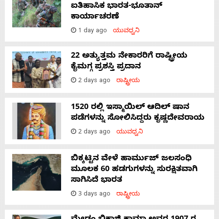
ಐತಿಹಾಸಿಕ ಭಾರತ-ಭೂತಾನ್
ಕಾರ್ಯಾಚರಣೆ
1 day ago
ಯುವಧ್ವನಿ
22 ಅತ್ಯುತ್ತಮ ನೇಕಾರರಿಗೆ ರಾಷ್ಟ್ರೀಯ
ಕೈಮಗ್ಗ ಪ್ರಶಸ್ತಿ ಪ್ರದಾನ
2 days ago
ರಾಷ್ಟ್ರೀಯ
1520 ರಲ್ಲಿ ಇಸ್ಮಾಯಿಲ್ ಆದಿಲ್ ಷಾನ
ಪಡೆಗಳನ್ನು ಸೋಲಿಸಿದ್ದರು ಕೃಷ್ಣದೇವರಾಯ
2 days ago
ಯುವಧ್ವನಿ
ಬಿಕ್ಕಟ್ಟಿನ ವೇಳೆ ಹಾರ್ಮುಜ್ ಜಲಸಂಧಿ
ಮೂಲಕ 60 ಹಡಗುಗಳನ್ನು ಸುರಕ್ಷಿತವಾಗಿ
ಸಾಗಿಸಿದೆ ಭಾರತ
3 days ago
ರಾಷ್ಟ್ರೀಯ