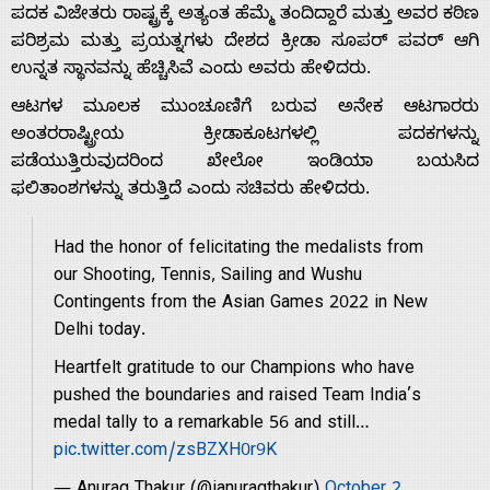
ಪದಕ ವಿಜೇತರು ರಾಷ್ಟ್ರಕ್ಕೆ ಅತ್ಯಂತ ಹೆಮ್ಮೆ ತಂದಿದ್ದಾರೆ ಮತ್ತು ಅವರ ಕಠಿಣ
ಪರಿಶ್ರಮ ಮತ್ತು ಪ್ರಯತ್ನಗಳು ದೇಶದ ಕ್ರೀಡಾ ಸೂಪರ್ ಪವರ್ ಆಗಿ
ಉನ್ನತ ಸ್ಥಾನವನ್ನು ಹೆಚ್ಚಿಸಿವೆ ಎಂದು ಅವರು ಹೇಳಿದರು.
ಆಟಗಳ ಮೂಲಕ ಮುಂಚೂಣಿಗೆ ಬರುವ ಅನೇಕ ಆಟಗಾರರು
Home
ಅಂತರರಾಷ್ಟ್ರೀಯ ಕ್ರೀಡಾಕೂಟಗಳಲ್ಲಿ ಪದಕಗಳನ್ನು
ಪಡೆಯುತ್ತಿರುವುದರಿಂದ ಖೇಲೋ ಇಂಡಿಯಾ ಬಯಸಿದ
ಫಲಿತಾಂಶಗಳನ್ನು ತರುತ್ತಿದೆ ಎಂದು ಸಚಿವರು ಹೇಳಿದರು.
About
Had the honor of felicitating the medalists from
Us
our Shooting, Tennis, Sailing and Wushu
Contingents from the Asian Games 2022 in New
Delhi today.
Advertise
Heartfelt gratitude to our Champions who have
pushed the boundaries and raised Team India’s
With
medal tally to a remarkable 56 and still…
pic.twitter.com/zsBZXH0r9K
s