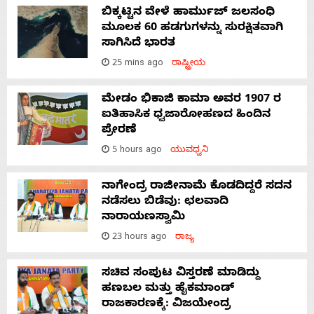
ಬಿಕ್ಕಟ್ಟಿನ ವೇಳೆ ಹಾರ್ಮುಜ್ ಜಲಸಂಧಿ
ಮೂಲಕ 60 ಹಡಗುಗಳನ್ನು ಸುರಕ್ಷಿತವಾಗಿ
ಸಾಗಿಸಿದೆ ಭಾರತ
25 mins ago
ರಾಷ್ಟ್ರೀಯ
ಮೇಡಂ ಭಿಕಾಜಿ ಕಾಮಾ ಅವರ 1907 ರ
ಐತಿಹಾಸಿಕ ಧ್ವಜಾರೋಹಣದ ಹಿಂದಿನ
ಪ್ರೇರಣೆ
5 hours ago
ಯುವಧ್ವನಿ
ನಾಗೇಂದ್ರ ರಾಜೀನಾಮೆ ಕೊಡದಿದ್ದರೆ ಸದನ
ನಡೆಸಲು ಬಿಡೆವು: ಛಲವಾದಿ
ನಾರಾಯಣಸ್ವಾಮಿ
23 hours ago
ರಾಜ್ಯ
ಸಚಿವ ಸಂಪುಟ ವಿಸ್ತರಣೆ ಮಾಡಿದ್ದು
ಹಣಬಲ ಮತ್ತು ಹೈಕಮಾಂಡ್
ರಾಜಕಾರಣಕ್ಕೆ: ವಿಜಯೇಂದ್ರ