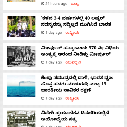
24 hours ago
ರಾಜ್ಯ
‘ಕಳೆದ 3-4 ವರ್ಷಗಳಲ್ಲಿ 40 ಲಷ್ಕರ್
ಸದಸ್ಯರನ್ನು ಸದ್ದಿಲ್ಲದೆ ಮುಗಿಸಿದೆ ಭಾರತ
1 day ago
ರಾಷ್ಟ್ರೀಯ
ಮೀರ್ಪುರ್ ಹತ್ಯಾಕಾಂಡ: 370 ನೇ ವಿಧಿಯ
ಅಂತ್ಯಕ್ಕೆ ಆರಂಭ ನೀಡಿತ್ತು ಮೀರ್ಪುರ್
1 day ago
ಯುವಧ್ವನಿ
ಕೆಂಪು ಸಮುದ್ರದಲ್ಲಿ ದಾಳಿ, ಭಾರತ ಧ್ವಜ
ಹೊತ್ತ ಹಡಗು ಮುಳುಗಡೆ; ಎಲ್ಲಾ 13
ಭಾರತೀಯ ನಾವಿಕರ ರಕ್ಷಣೆ
1 day ago
ರಾಷ್ಟ್ರೀಯ
ವಿದೇಶಿ ಪ್ರಯಾಣಿಕನ ದಿನಚರಿಯಲ್ಲಿದೆ
ಅಯೋಧ್ಯೆಯ ಸತ್ಯ