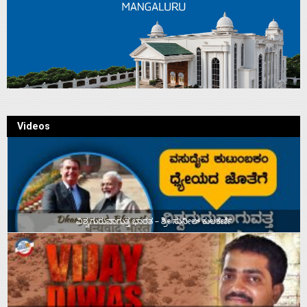
Videos
ವಿಶ್ವಗುರುವಾಗುತ್ತ ಭಾರತ – ಶ್ರೀ ಸುನೀಲ್‌ ಕುಲಕರ್ಣಿ