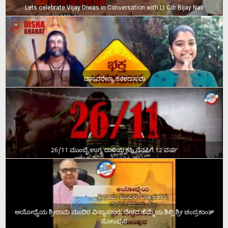
Lets celebrate Vijay Diwas in Conversation with Lt Cdr Bijay Nair
ದಾಸವರೇಣ್ಯ ಕನಕದಾಸರು
26/11 ಮುಂಬೈ ಉಗ್ರ ದಾಳಿಯ ಕಹಿ ನೆನಪಿಗೆ 12 ವರ್ಷ
ಅಯೋಧ್ಯೆಯ ಶ್ರೀರಾಮ ಮಂದಿರ ವಿನ್ಯಾಸಕಾರ, ದೇಶದ ಹೆಮ್ಮೆಯ ಶಿಲ್ಪಿ ಶ್ರೀ ಚಂದ್ರಕಾಂತ್‌
ಸೋಂಪುರ