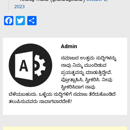
— Anurag Thakur (@ianuragthakur)
October 2,
2023
Contact
Facebook
Twitter
Share
Us
Admin
ಸಮಾಜದ ಉತ್ತಮ ಸುದ್ದಿಗಳನ್ನು
ನಾವು ನಿಮ್ಮ ಮುಂದಿಡುವ
ಪ್ರಯತ್ನವನ್ನು ಮಾಡುತ್ತಿದ್ದೇವೆ.
ಪ್ರೋತ್ಸಾಹಿಸಿ, ಸ್ವೀಕರಿಸಿ. ನೀವು
ಸ್ವೀಕರಿಸಿದಾಗ ನಾವು
ಬೆಳೆಯಬಹುದು. ಒಳ್ಳೆಯ ಸುದ್ದಿಗಳಿಗೆ ಸಮಾಜ ತೆರೆದುಕೊಂಡಿದೆ
ತಲುಪಿಸುವವರು ನಾವಾಗಬಾರದೇಕೆ?