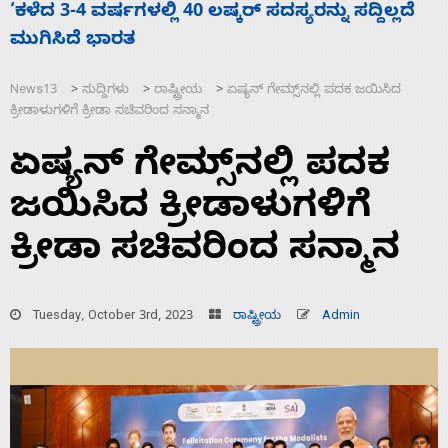
ಸದ್ದಿಲ್ಲದೆ
ಕೆಂಪು ಸಮುದ್ರದಲ್ಲಿ ದಾಳಿ, ಭಾರತ ಧ್ವಜ ಹೊತ್ತ 
ಮುಳುಗಡೆ; ಎಲ್ಲಾ 13 ಭಾರತೀಯ ನಾವಿಕರ ರಕ್ಷಣ
News13
ಸುದ್ದಿಗಳು
ರಾಷ್ಟ್ರೀಯ
ಏಷ್ಯನ್‌ ಗೇಮ್ಸ್‌ನಲ್ಲಿ ಪದಕ ಜಯಿಸಿದ
>
>
>
ಕ್ರೀಡಾಳುಗಳಿಗೆ ಕ್ರೀಡಾ ಸಚಿವರಿಂದ ಸನ್ಮಾನ
ಏಷ್ಯನ್‌ ಗೇಮ್ಸ್‌ನಲ್ಲಿ ಪದಕ
ಜಯಿಸಿದ ಕ್ರೀಡಾಳುಗಳಿಗೆ
ಕ್ರೀಡಾ ಸಚಿವರಿಂದ ಸನ್ಮಾನ
Tuesday, October 3rd, 2023
ರಾಷ್ಟ್ರೀಯ
Admin