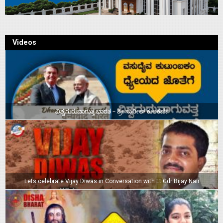
Videos
ವಿಶ್ವಗುರುವಾಗುತ್ತ ಭಾರತ – ಶ್ರೀ ಸುನೀಲ್‌ ಕುಲಕರ್ಣಿ
Lets celebrate Vijay Diwas in Conversation with Lt Cdr Bijay Nair