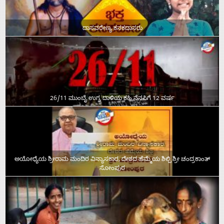
ದಾಸವರೇಣ್ಯ ಕನಕದಾಸರು
26/11 ಮುಂಬೈ ಉಗ್ರ ದಾಳಿಯ ಕಹಿ ನೆನಪಿಗೆ 12 ವರ್ಷ
ಅಯೋಧ್ಯೆಯ ಶ್ರೀರಾಮ ಮಂದಿರ ವಿನ್ಯಾಸಕಾರ, ದೇಶದ ಹೆಮ್ಮೆಯ ಶಿಲ್ಪಿ ಶ್ರೀ ಚಂದ್ರಕಾಂತ್‌
ಸೋಂಪುರ