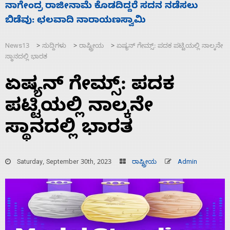
ಸಚಿವ ಸಂಪುಟ ವಿಸ್ತರಣೆ ಮಾಡಿದ್ದು ಹಣಬಲ ಮತ್ತು
‘
ಹೈಕಮಾಂಡ್ ರಾಜಕಾರಣಕ್ಕೆ: ವಿಜಯೇಂದ್ರ
ಮ
News13
ಸುದ್ದಿಗಳು
ರಾಷ್ಟ್ರೀಯ
ಏಷ್ಯನ್‌ ಗೇಮ್ಸ್:‌ ಪದಕ ಪಟ್ಟಿಯಲ್ಲಿ ನಾಲ್ಕನೇ
>
>
>
ಸ್ಥಾನದಲ್ಲಿ ಭಾರತ
ಏಷ್ಯನ್‌ ಗೇಮ್ಸ್:‌ ಪದಕ
ಪಟ್ಟಿಯಲ್ಲಿ ನಾಲ್ಕನೇ
ಸ್ಥಾನದಲ್ಲಿ ಭಾರತ
Saturday, September 30th, 2023
ರಾಷ್ಟ್ರೀಯ
Admin