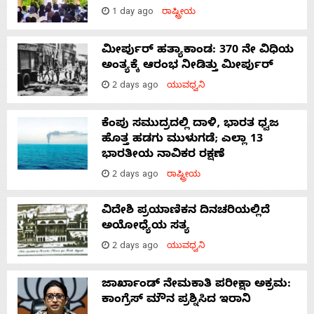
1 day ago
ರಾಷ್ಟ್ರೀಯ
ಮೀರ್ಪುರ್ ಹತ್ಯಾಕಾಂಡ: 370 ನೇ ವಿಧಿಯ
ಅಂತ್ಯಕ್ಕೆ ಆರಂಭ ನೀಡಿತ್ತು ಮೀರ್ಪುರ್
2 days ago
ಯುವಧ್ವನಿ
ಕೆಂಪು ಸಮುದ್ರದಲ್ಲಿ ದಾಳಿ, ಭಾರತ ಧ್ವಜ
ಹೊತ್ತ ಹಡಗು ಮುಳುಗಡೆ; ಎಲ್ಲಾ 13
ಭಾರತೀಯ ನಾವಿಕರ ರಕ್ಷಣೆ
2 days ago
ರಾಷ್ಟ್ರೀಯ
ವಿದೇಶಿ ಪ್ರಯಾಣಿಕನ ದಿನಚರಿಯಲ್ಲಿದೆ
ಅಯೋಧ್ಯೆಯ ಸತ್ಯ
2 days ago
ಯುವಧ್ವನಿ
ಜಾರ್ಖಾಂಡ್‌ ನೇಮಕಾತಿ ಪರೀಕ್ಷಾ ಅಕ್ರಮ:
ಕಾಂಗ್ರೆಸ್‌ ಮೌನ ಪ್ರಶ್ನಿಸಿದ ಇರಾನಿ