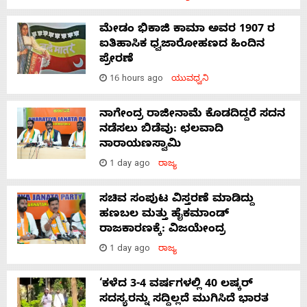
ಮೇಡಂ ಭಿಕಾಜಿ ಕಾಮಾ ಅವರ 1907 ರ
ಐತಿಹಾಸಿಕ ಧ್ವಜಾರೋಹಣದ ಹಿಂದಿನ
ಪ್ರೇರಣೆ
16 hours ago
ಯುವಧ್ವನಿ
ನಾಗೇಂದ್ರ ರಾಜೀನಾಮೆ ಕೊಡದಿದ್ದರೆ ಸದನ
ನಡೆಸಲು ಬಿಡೆವು: ಛಲವಾದಿ
ನಾರಾಯಣಸ್ವಾಮಿ
1 day ago
ರಾಜ್ಯ
ಸಚಿವ ಸಂಪುಟ ವಿಸ್ತರಣೆ ಮಾಡಿದ್ದು
ಹಣಬಲ ಮತ್ತು ಹೈಕಮಾಂಡ್
ರಾಜಕಾರಣಕ್ಕೆ: ವಿಜಯೇಂದ್ರ
1 day ago
ರಾಜ್ಯ
‘ಕಳೆದ 3-4 ವರ್ಷಗಳಲ್ಲಿ 40 ಲಷ್ಕರ್
ಸದಸ್ಯರನ್ನು ಸದ್ದಿಲ್ಲದೆ ಮುಗಿಸಿದೆ ಭಾರತ