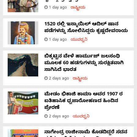
1 day ago
ರಾಷ್ಟ್ರೀಯ
1520 ರಲ್ಲಿ ಇಸ್ಮಾಯಿಲ್ ಆದಿಲ್ ಷಾನ
ಪಡೆಗಳನ್ನು ಸೋಲಿಸಿದ್ದರು ಕೃಷ್ಣದೇವರಾಯ
1 day ago
ಯುವಧ್ವನಿ
ಬಿಕ್ಕಟ್ಟಿನ ವೇಳೆ ಹಾರ್ಮುಜ್ ಜಲಸಂಧಿ
ಮೂಲಕ 60 ಹಡಗುಗಳನ್ನು ಸುರಕ್ಷಿತವಾಗಿ
ಸಾಗಿಸಿದೆ ಭಾರತ
2 days ago
ರಾಷ್ಟ್ರೀಯ
ಮೇಡಂ ಭಿಕಾಜಿ ಕಾಮಾ ಅವರ 1907 ರ
ಐತಿಹಾಸಿಕ ಧ್ವಜಾರೋಹಣದ ಹಿಂದಿನ
ಪ್ರೇರಣೆ
2 days ago
ಯುವಧ್ವನಿ
ನಾಗೇಂದ್ರ ರಾಜೀನಾಮೆ ಕೊಡದಿದ್ದರೆ ಸದನ