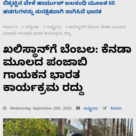
ನಾಗೇಂದ್ರ ರಾಜೀನಾಮೆ ಕೊಡದಿದ್ದರೆ ಸದನ ನಡೆಸಲು
ಸ
ಬಿಡೆವು: ಛಲವಾದಿ ನಾರಾಯಣಸ್ವಾಮಿ
ಹ
News13
ಸುದ್ದಿಗಳು
ರಾಷ್ಟ್ರೀಯ
ಖಲಿಸ್ಥಾನ್‌ಗೆ ಬೆಂಬಲ: ಕೆನಡಾ ಮೂಲದ
>
>
>
ಪಂಜಾಬಿ ಗಾಯಕನ ಭಾರತ ಕಾರ್ಯಕ್ರಮ ರದ್ದು
ಖಲಿಸ್ಥಾನ್‌ಗೆ ಬೆಂಬಲ: ಕೆನಡಾ
ಮೂಲದ ಪಂಜಾಬಿ
ಗಾಯಕನ ಭಾರತ
ಕಾರ್ಯಕ್ರಮ ರದ್ದು
Wednesday, September 20th, 2023
ರಾಷ್ಟ್ರೀಯ
Admin