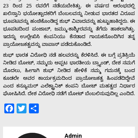
23 ರಿಂದ 25 ರವರೆಗೆ ನಡೆಯಬೇಕಿತ್ತು.‌ ಈ ವರ್ಷದ ಆರಂಭದಲ್ಲಿ
ಖಲಿಸ್ತಾನಿ ಭಯೋತ್ಪಾದಕರಿಗೆ ಬೆಂಬಲವನ್ನು ನೀಡುವ ಭಾರತದ ವಿರೂಪ
ಭೂಪಟವನ್ನು ಹಂಚಿಕೊಂಡಿದ್ದ ಶುಭ್ ವಿವಾದವನ್ನು ಹುಟ್ಟುಹಾಕಿದ್ದರು. ಈ
Home
ಭೂಪಟದಿಂದ ಪಂಜಾಬ್‌, ಜಮ್ಮು-ಕಾಶ್ಮೀರವನ್ನು ತೆಗೆದು ಹಾಕಲಾಗಿತ್ತು.
ಇದನ್ನು ಉಲ್ಲೇಖಿಸಿ ಕಂಪನಿಯು ಕೆನಡಾದ ಗಾಯಕನೊಂದಿಗಿನ ತನ್ನ
ಪ್ರಾಯೋಜಕತ್ವವನ್ನು ವಾಪಾಸ್ ಪಡೆದುಕೊಂಡಿದೆ.‌
About
ಶುಭ್ ಭಾರತ ವಿರೋಧಿ ನಡೆ ಹಲವರನ್ನು ಕೆರಳಿಸಿದೆ. ಈ ಬಗ್ಗೆ ಪ್ರತಿಕ್ರಿಯೆ
ನೀಡಿದ ಬೋಟ್‌, ನಮ್ಮದು ಅಪ್ಪಟ ಭಾರತೀಯ ಬ್ರ್ಯಾಂಡ್‌, ದೇಶ ನಮಗೆ
Us
ಮೊದಲು, ಹೀಗಾಗಿ ಶುಭ್‌ ನೀಡಿದ ಹೇಳಿಕೆ ನಮ್ಮ ಗಮನಕ್ಕೆ ಬಂದ
ಕೂಡಲೇ ಅವರ ಕಾರ್ಯಕ್ರಮದಿಂದ ಪ್ರಾಯೋಜಕತ್ವ ಹಿಂಪಡೆದಿದ್ದೇವೆ
Advertise
ಎಂದ ಕನ್ಯೂಮರ್ ಎಲೆಕ್ಟ್ರಾನಿಕ್ ಕಂಪನಿ ಬೋಟ್ ಮಹತ್ವದ ನಿರ್ಧಾರ
ಘೋಷಿಸಿದೆ. ದೇಶ ವಿರೋಧಿ ನಡೆಗೆ ಬೋಟ್ ಬೆಂಬಲಿಸುವುದಿಲ್ಲ ಎಂದಿದೆ.
With
Facebook
Twitter
Share
s
Admin