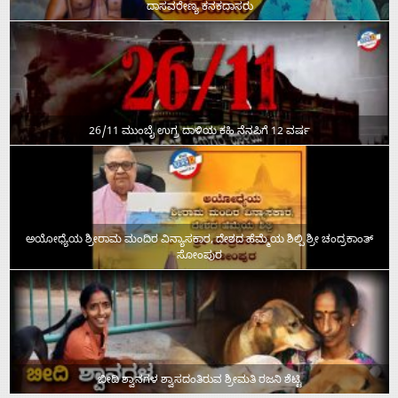
ದಾಸವರೇಣ್ಯ ಕನಕದಾಸರು
26/11 ಮುಂಬೈ ಉಗ್ರ ದಾಳಿಯ ಕಹಿ ನೆನಪಿಗೆ 12 ವರ್ಷ
ಅಯೋಧ್ಯೆಯ ಶ್ರೀರಾಮ ಮಂದಿರ ವಿನ್ಯಾಸಕಾರ, ದೇಶದ ಹೆಮ್ಮೆಯ ಶಿಲ್ಪಿ ಶ್ರೀ ಚಂದ್ರಕಾಂತ್‌
ಸೋಂಪುರ
ಬೀದಿ ಶ್ವಾನಗಳ ಶ್ವಾಸದಂತಿರುವ ಶ್ರೀಮತಿ ರಜನಿ ಶೆಟ್ಟಿ