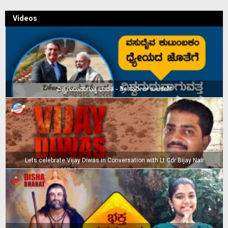
Videos
ವಿಶ್ವಗುರುವಾಗುತ್ತ ಭಾರತ – ಶ್ರೀ ಸುನೀಲ್‌ ಕುಲಕರ್ಣಿ
Lets celebrate Vijay Diwas in Conversation with Lt Cdr Bijay Nair