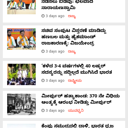
ನಡೆಸಲು ಬಿಡೆವು: ಛಲವಾದಿ
ನಾರಾಯಣಸ್ವಾಮಿ
3 days ago
ರಾಜ್ಯ
ಸಚಿವ ಸಂಪುಟ ವಿಸ್ತರಣೆ ಮಾಡಿದ್ದು
ಹಣಬಲ ಮತ್ತು ಹೈಕಮಾಂಡ್
ರಾಜಕಾರಣಕ್ಕೆ: ವಿಜಯೇಂದ್ರ
3 days ago
ರಾಜ್ಯ
‘ಕಳೆದ 3-4 ವರ್ಷಗಳಲ್ಲಿ 40 ಲಷ್ಕರ್
ಸದಸ್ಯರನ್ನು ಸದ್ದಿಲ್ಲದೆ ಮುಗಿಸಿದೆ ಭಾರತ
3 days ago
ರಾಷ್ಟ್ರೀಯ
ಮೀರ್ಪುರ್ ಹತ್ಯಾಕಾಂಡ: 370 ನೇ ವಿಧಿಯ
ಅಂತ್ಯಕ್ಕೆ ಆರಂಭ ನೀಡಿತ್ತು ಮೀರ್ಪುರ್
3 days ago
ಯುವಧ್ವನಿ
ಕೆಂಪು ಸಮುದ್ರದಲ್ಲಿ ದಾಳಿ, ಭಾರತ ಧ್ವಜ