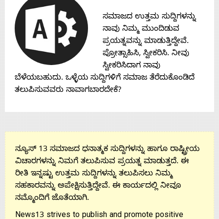
Contact
ಸಮಾಜದ ಉತ್ತಮ ಸುದ್ದಿಗಳನ್ನು
ನಾವು ನಿಮ್ಮ ಮುಂದಿಡುವ
Us
ಪ್ರಯತ್ನವನ್ನು ಮಾಡುತ್ತಿದ್ದೇವೆ.
ಪ್ರೋತ್ಸಾಹಿಸಿ, ಸ್ವೀಕರಿಸಿ. ನೀವು
ಸ್ವೀಕರಿಸಿದಾಗ ನಾವು
ಬೆಳೆಯಬಹುದು. ಒಳ್ಳೆಯ ಸುದ್ದಿಗಳಿಗೆ ಸಮಾಜ ತೆರೆದುಕೊಂಡಿದೆ
ತಲುಪಿಸುವವರು ನಾವಾಗಬಾರದೇಕೆ?
ನ್ಯೂಸ್ 13 ಸಮಾಜದ ಧನಾತ್ಮಕ ಸುದ್ದಿಗಳನ್ನು ಹಾಗೂ ರಾಷ್ಟ್ರೀಯ
ವಿಚಾರಗಳನ್ನು ನಿಮಗೆ ತಲುಪಿಸುವ ಪ್ರಯತ್ನ ಮಾಡುತ್ತದೆ. ಈ
ರೀತಿ ಇನ್ನಷ್ಟು ಉತ್ತಮ ಸುದ್ದಿಗಳನ್ನು ತಲುಪಿಸಲು ನಿಮ್ಮ
ಸಹಕಾರವನ್ನು ಅಪೇಕ್ಷಿಸುತ್ತಿದ್ದೇವೆ. ಈ ಕಾರ್ಯದಲ್ಲಿ ನೀವೂ
ನಮ್ಮೊಂದಿಗೆ ಜೊತೆಯಾಗಿ.
News13 strives to publish and promote positive