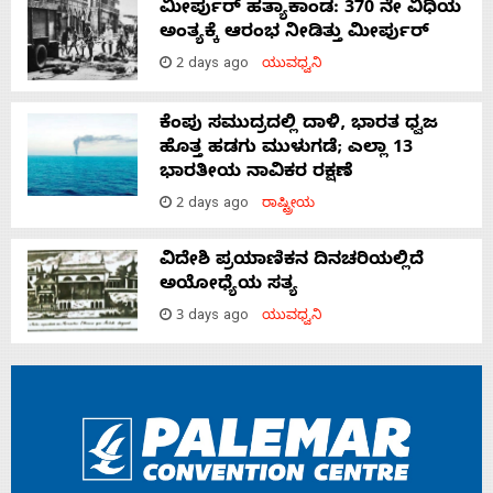
ಮೀರ್ಪುರ್ ಹತ್ಯಾಕಾಂಡ: 370 ನೇ ವಿಧಿಯ
ಅಂತ್ಯಕ್ಕೆ ಆರಂಭ ನೀಡಿತ್ತು ಮೀರ್ಪುರ್
2 days ago
ಯುವಧ್ವನಿ
ಕೆಂಪು ಸಮುದ್ರದಲ್ಲಿ ದಾಳಿ, ಭಾರತ ಧ್ವಜ
ಹೊತ್ತ ಹಡಗು ಮುಳುಗಡೆ; ಎಲ್ಲಾ 13
ಭಾರತೀಯ ನಾವಿಕರ ರಕ್ಷಣೆ
2 days ago
ರಾಷ್ಟ್ರೀಯ
ವಿದೇಶಿ ಪ್ರಯಾಣಿಕನ ದಿನಚರಿಯಲ್ಲಿದೆ
ಅಯೋಧ್ಯೆಯ ಸತ್ಯ
3 days ago
ಯುವಧ್ವನಿ