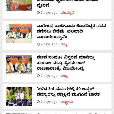
ಐತಿಹಾಸಿಕ ಧ್ವಜಾರೋಹಣದ ಹಿಂದಿನ
ಪ್ರೇರಣೆ
2 days ago
ಯುವಧ್ವನಿ
ನಾಗೇಂದ್ರ ರಾಜೀನಾಮೆ ಕೊಡದಿದ್ದರೆ ಸದನ
ನಡೆಸಲು ಬಿಡೆವು: ಛಲವಾದಿ
ನಾರಾಯಣಸ್ವಾಮಿ
2 days ago
ರಾಜ್ಯ
ಸಚಿವ ಸಂಪುಟ ವಿಸ್ತರಣೆ ಮಾಡಿದ್ದು
ಹಣಬಲ ಮತ್ತು ಹೈಕಮಾಂಡ್
ರಾಜಕಾರಣಕ್ಕೆ: ವಿಜಯೇಂದ್ರ
2 days ago
ರಾಜ್ಯ
‘ಕಳೆದ 3-4 ವರ್ಷಗಳಲ್ಲಿ 40 ಲಷ್ಕರ್
ಸದಸ್ಯರನ್ನು ಸದ್ದಿಲ್ಲದೆ ಮುಗಿಸಿದೆ ಭಾರತ
2 days ago
ರಾಷ್ಟ್ರೀಯ