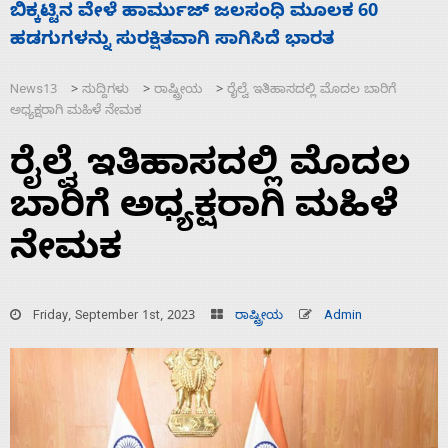
ನಾಗೇಂದ್ರ ರಾಜೀನಾಮೆ ಕೊಡದಿದ್ದರೆ ಸದನ ನಡೆಸಲು
ಬಿಡೆವು: ಛಲವಾದಿ ನಾರಾಯಣಸ್ವಾಮಿ
News13
ಸುದ್ದಿಗಳು
ರಾಷ್ಟ್ರೀಯ
ರೈಲ್ವೆ ಇತಿಹಾಸದಲ್ಲಿ ಮೊದಲ ಬಾರಿಗೆ
>
>
>
ಅಧ್ಯಕ್ಷರಾಗಿ ಮಹಿಳೆ ನೇಮಕ
ರೈಲ್ವೆ ಇತಿಹಾಸದಲ್ಲಿ ಮೊದಲ
ಬಾರಿಗೆ ಅಧ್ಯಕ್ಷರಾಗಿ ಮಹಿಳೆ
ನೇಮಕ
Friday, September 1st, 2023
ರಾಷ್ಟ್ರೀಯ
Admin