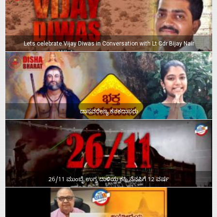
Lets celebrate Vijay Diwas in Conversation with Lt Cdr Bijay Nair
ದಾಸವರೇಣ್ಯ ಕನಕದಾಸರು
26/11 ಮುಂಬೈ ಉಗ್ರ ದಾಳಿಯ ಕಹಿ ನೆನಪಿಗೆ 12 ವರ್ಷ