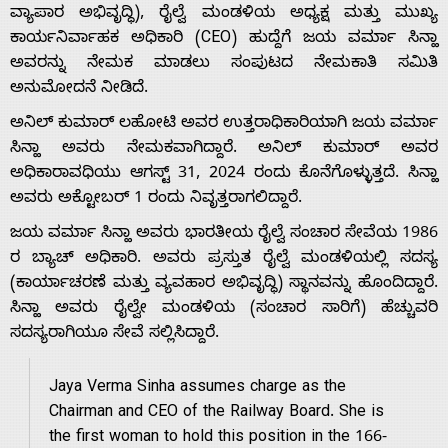
ವ್ಯಾಪಾರ ಅಭಿವೃದ್ಧಿ), ರೈಲ್ವೆ ಮಂಡಳಿಯ ಅಧ್ಯಕ್ಷ ಮತ್ತು ಮುಖ್ಯ
ಕಾರ್ಯನಿರ್ವಾಹಕ ಅಧಿಕಾರಿ (CEO) ಹುದ್ದೆಗೆ ಜಯ ವರ್ಮಾ ಸಿನ್ಹಾ
ಅವರನ್ನು ನೇಮಕ ಮಾಡಲು ಸಂಪುಟದ ನೇಮಕಾತಿ ಸಮಿತಿ
ಅನುಮೋದನೆ ನೀಡಿದೆ.
ಅನಿಲ್ ಕುಮಾರ್ ಲಹೋಟಿ ಅವರ ಉತ್ತರಾಧಿಕಾರಿಯಾಗಿ ಜಯ ವರ್ಮಾ
Home
ಸಿನ್ಹಾ ಅವರು ನೇಮಕವಾಗಿದ್ದಾರೆ. ಅನಿಲ್ ಕುಮಾರ್ ಅವರ
ಅಧಿಕಾರಾವಧಿಯು ಆಗಸ್ಟ್ 31, 2024 ರಂದು ಕೊನೆಗೊಳ್ಳುತ್ತದೆ. ಸಿನ್ಹಾ
ಅವರು ಅಕ್ಟೋಬರ್ 1 ರಂದು ನಿವೃತ್ತರಾಗಲಿದ್ದಾರೆ.
About
ಜಯ ವರ್ಮಾ ಸಿನ್ಹಾ ಅವರು ಭಾರತೀಯ ರೈಲ್ವೆ ಸಂಚಾರ ಸೇವೆಯ 1986
ರ ಬ್ಯಾಚ್ ಅಧಿಕಾರಿ. ಅವರು ಪ್ರಸ್ತುತ ರೈಲ್ವೆ ಮಂಡಳಿಯಲ್ಲಿ ಸದಸ್ಯ
Us
(ಕಾರ್ಯಾಚರಣೆ ಮತ್ತು ವ್ಯವಹಾರ ಅಭಿವೃದ್ಧಿ) ಸ್ಥಾನವನ್ನು ಹೊಂದಿದ್ದಾರೆ.
ಸಿನ್ಹಾ ಅವರು ರೈಲ್ವೇ ಮಂಡಳಿಯ (ಸಂಚಾರ ಸಾರಿಗೆ) ಹೆಚ್ಚುವರಿ
ಸದಸ್ಯರಾಗಿಯೂ ಸೇವೆ ಸಲ್ಲಿಸಿದ್ದಾರೆ.
Advertise
Jaya Verma Sinha assumes charge as the
With
Chairman and CEO of the Railway Board. She is
the first woman to hold this position in the 166-