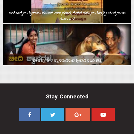
ಅಯೋಧ್ಯೆಯ ಶ್ರೀರಾಮ ಮಂದಿರ ವಿನ್ಯಾಸಕಾರ, ದೇಶದ ಹೆಮ್ಮೆಯ ಶಿಲ್ಪಿ ಶ್ರೀ ಚಂದ್ರಕಾಂತ್‌
ಸೋಂಪುರ
ಬೀದಿ ಶ್ವಾನಗಳ ಶ್ವಾಸದಂತಿರುವ ಶ್ರೀಮತಿ ರಜನಿ ಶೆಟ್ಟಿ
Stay Connected