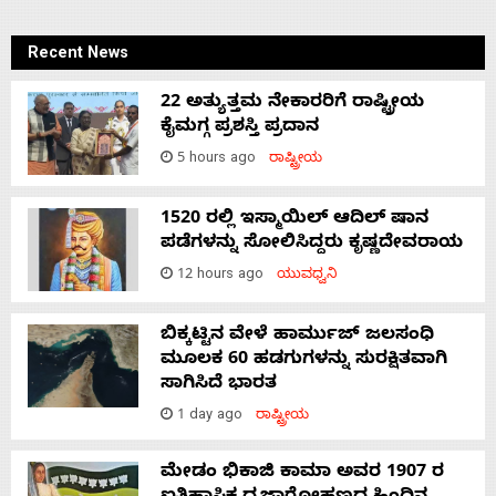
Recent News
22 ಅತ್ಯುತ್ತಮ ನೇಕಾರರಿಗೆ ರಾಷ್ಟ್ರೀಯ
ಕೈಮಗ್ಗ ಪ್ರಶಸ್ತಿ ಪ್ರದಾನ
5 hours ago
ರಾಷ್ಟ್ರೀಯ
1520 ರಲ್ಲಿ ಇಸ್ಮಾಯಿಲ್ ಆದಿಲ್ ಷಾನ
ಪಡೆಗಳನ್ನು ಸೋಲಿಸಿದ್ದರು ಕೃಷ್ಣದೇವರಾಯ
12 hours ago
ಯುವಧ್ವನಿ
ಬಿಕ್ಕಟ್ಟಿನ ವೇಳೆ ಹಾರ್ಮುಜ್ ಜಲಸಂಧಿ
ಮೂಲಕ 60 ಹಡಗುಗಳನ್ನು ಸುರಕ್ಷಿತವಾಗಿ
ಸಾಗಿಸಿದೆ ಭಾರತ
1 day ago
ರಾಷ್ಟ್ರೀಯ
ಮೇಡಂ ಭಿಕಾಜಿ ಕಾಮಾ ಅವರ 1907 ರ