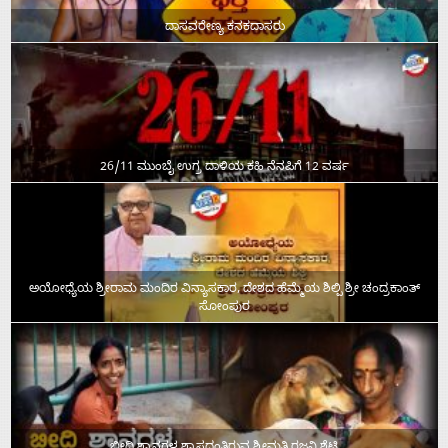
ದಾಸವರೇಣ್ಯ ಕನಕದಾಸರು
26/11 ಮುಂಬೈ ಉಗ್ರ ದಾಳಿಯ ಕಹಿ ನೆನಪಿಗೆ 12 ವರ್ಷ
ಅಯೋಧ್ಯೆಯ ಶ್ರೀರಾಮ ಮಂದಿರ ವಿನ್ಯಾಸಕಾರ, ದೇಶದ ಹೆಮ್ಮೆಯ ಶಿಲ್ಪಿ ಶ್ರೀ ಚಂದ್ರಕಾಂತ್‌
ಸೋಂಪುರ
ಬೀದಿ ಶ್ವಾನಗಳ ಶ್ವಾಸದಂತಿರುವ ಶ್ರೀಮತಿ ರಜನಿ ಶೆಟ್ಟಿ