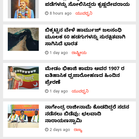
ಪಡೆಗಳನ್ನು ಸೋಲಿಸಿದ್ದರು ಕೃಷ್ಣದೇವರಾಯ
8 hours ago
ಯುವಧ್ವನಿ
ಬಿಕ್ಕಟ್ಟಿನ ವೇಳೆ ಹಾರ್ಮುಜ್ ಜಲಸಂಧಿ
ಮೂಲಕ 60 ಹಡಗುಗಳನ್ನು ಸುರಕ್ಷಿತವಾಗಿ
ಸಾಗಿಸಿದೆ ಭಾರತ
1 day ago
ರಾಷ್ಟ್ರೀಯ
ಮೇಡಂ ಭಿಕಾಜಿ ಕಾಮಾ ಅವರ 1907 ರ
ಐತಿಹಾಸಿಕ ಧ್ವಜಾರೋಹಣದ ಹಿಂದಿನ
ಪ್ರೇರಣೆ
1 day ago
ಯುವಧ್ವನಿ
ನಾಗೇಂದ್ರ ರಾಜೀನಾಮೆ ಕೊಡದಿದ್ದರೆ ಸದನ
ನಡೆಸಲು ಬಿಡೆವು: ಛಲವಾದಿ
ನಾರಾಯಣಸ್ವಾಮಿ
2 days ago
ರಾಜ್ಯ