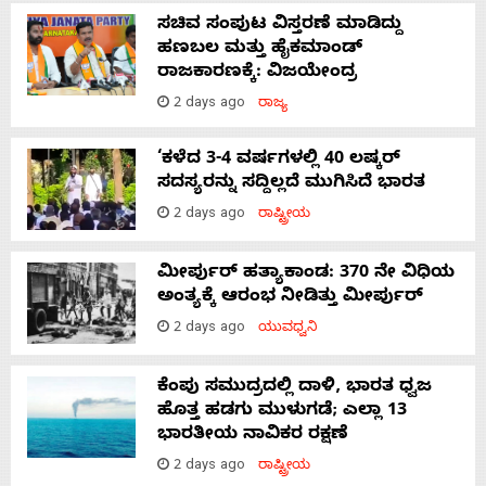
ಸಚಿವ ಸಂಪುಟ ವಿಸ್ತರಣೆ ಮಾಡಿದ್ದು
ಹಣಬಲ ಮತ್ತು ಹೈಕಮಾಂಡ್
ರಾಜಕಾರಣಕ್ಕೆ: ವಿಜಯೇಂದ್ರ
2 days ago
ರಾಜ್ಯ
‘ಕಳೆದ 3-4 ವರ್ಷಗಳಲ್ಲಿ 40 ಲಷ್ಕರ್
ಸದಸ್ಯರನ್ನು ಸದ್ದಿಲ್ಲದೆ ಮುಗಿಸಿದೆ ಭಾರತ
2 days ago
ರಾಷ್ಟ್ರೀಯ
ಮೀರ್ಪುರ್ ಹತ್ಯಾಕಾಂಡ: 370 ನೇ ವಿಧಿಯ
ಅಂತ್ಯಕ್ಕೆ ಆರಂಭ ನೀಡಿತ್ತು ಮೀರ್ಪುರ್
2 days ago
ಯುವಧ್ವನಿ
ಕೆಂಪು ಸಮುದ್ರದಲ್ಲಿ ದಾಳಿ, ಭಾರತ ಧ್ವಜ
ಹೊತ್ತ ಹಡಗು ಮುಳುಗಡೆ; ಎಲ್ಲಾ 13
ಭಾರತೀಯ ನಾವಿಕರ ರಕ್ಷಣೆ
2 days ago
ರಾಷ್ಟ್ರೀಯ