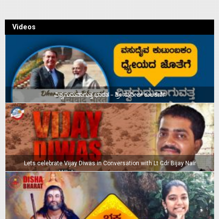
Videos
ವಿಶ್ವಗುರುವಾಗುತ್ತ ಭಾರತ – ಶ್ರೀ ಸುನೀಲ್‌ ಕುಲಕರ್ಣಿ
Lets celebrate Vijay Diwas in Conversation with Lt Cdr Bijay Nair