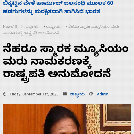
ನಾಗೇಂದ್ರ ರಾಜೀನಾಮೆ ಕೊಡದಿದ್ದರೆ ಸದನ ನಡೆಸಲು
ಸ
ಬಿಡೆವು: ಛಲವಾದಿ ನಾರಾಯಣಸ್ವಾಮಿ
ಹ
News13
ಸುದ್ದಿಗಳು
ರಾಷ್ಟ್ರೀಯ
ನೆಹರೂ ಸ್ಮಾರಕ ಮ್ಯೂಸಿಯಂ ಮರು
>
>
>
ನಾಮಕರಣಕ್ಕೆ ರಾಷ್ಟ್ರಪತಿ ಅನುಮೋದನೆ
ನೆಹರೂ ಸ್ಮಾರಕ ಮ್ಯೂಸಿಯಂ
ಮರು ನಾಮಕರಣಕ್ಕೆ
ರಾಷ್ಟ್ರಪತಿ ಅನುಮೋದನೆ
Friday, September 1st, 2023
ರಾಷ್ಟ್ರೀಯ
Admin