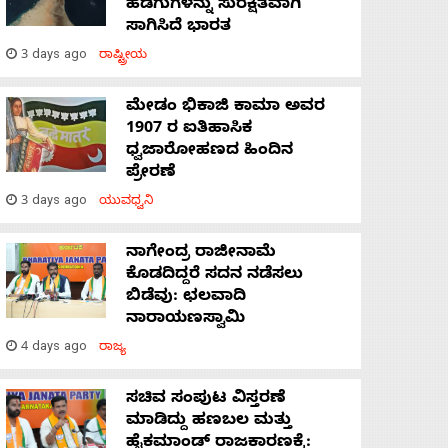
ಹಡಗುಗಳನ್ನು ಸುರಕ್ಷಿತವಾಗಿ
ಸಾಗಿಸಿದೆ ಭಾರತ
3 days ago
ರಾಷ್ಟ್ರೀಯ
ಮೇಡಂ ಭಿಕಾಜಿ ಕಾಮಾ ಅವರ
1907 ರ ಐತಿಹಾಸಿಕ
ಧ್ವಜಾರೋಹಣದ ಹಿಂದಿನ
ಪ್ರೇರಣೆ
3 days ago
ಯುವಧ್ವನಿ
ನಾಗೇಂದ್ರ ರಾಜೀನಾಮೆ
ಕೊಡದಿದ್ದರೆ ಸದನ ನಡೆಸಲು
ಬಿಡೆವು: ಛಲವಾದಿ
ನಾರಾಯಣಸ್ವಾಮಿ
4 days ago
ರಾಜ್ಯ
ಸಚಿವ ಸಂಪುಟ ವಿಸ್ತರಣೆ
ಮಾಡಿದ್ದು ಹಣಬಲ ಮತ್ತು
ಹೈಕಮಾಂಡ್ ರಾಜಕಾರಣಕ್ಕೆ: