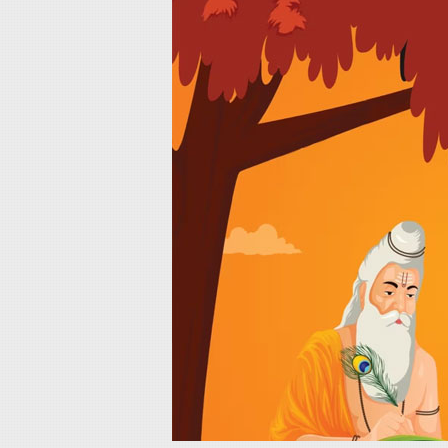
Home
About