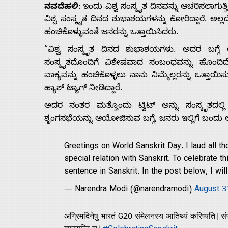
Us
ನವದೆಹಲಿ
: ಇಂದು ವಿಶ್ವ ಸಂಸ್ಕೃತ ದಿನವನ್ನು ಆಚರಿಸಲಾಗುತ್
ವಿಶ್ವ ಸಂಸ್ಕೃತ ದಿನದ ಶುಭಾಶಯಗಳನ್ನು ಕೋರಿದ್ದಾರೆ. ಅಲ್ಲ
ಹಂಚಿಕೊಳ್ಳುವಂತೆ ಜನರನ್ನು ಒತ್ತಾಯಿಸಿದರು.
Advertise
“ವಿಶ್ವ ಸಂಸ್ಕೃತ ದಿನದ ಶುಭಾಶಯಗಳು. ಅದರ ಬಗ್ಗೆ ಆಸ
ಸಂಸ್ಕೃತದೊಂದಿಗೆ ವಿಶೇಷವಾದ ಸಂಬಂಧವನ್ನು ಹೊಂದಿದ
With
ವಾಕ್ಯವನ್ನು ಹಂಚಿಕೊಳ್ಳಲು ನಾನು ನಿಮ್ಮೆಲ್ಲರನ್ನು ಒತ್ತಾಯಿಸ
ಹ್ಯಾಶ್‌ ಟ್ಯಾಗ್‌ ನೀಡಿದ್ದಾರೆ.
s
ಅದರ ನಂತರ ಮತ್ತೊಂದು ಟ್ವಿಟ್‌ ಅನ್ನು ಸಂಸ್ಕೃತದ
ಶೃಂಗಸಭೆಯನ್ನು ಆಯೋಜಿಸುವ ಬಗ್ಗೆ, ಜನರು ಇಲ್ಲಿಗೆ ಬಂದು ಅದ
Contact
Greetings on World Sanskrit Day. I laud all t
special relation with Sanskrit. To celebrate th
Us
sentence in Sanskrit. In the post below, I wi
— Narendra Modi (@narendramodi)
August 3
अग्रिमदिनेषु भारतं G20 संमेलनस्य आतिथ्यं करिष्यति। संपूर