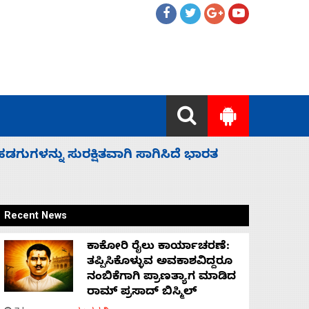
 ಬಿಡೆವು: ಛಲವಾದಿ ನಾರಾಯಣಸ್ವಾಮಿ
ಸಚಿವ ಸಂಪು
Recent News
ಕಾಕೋರಿ ರೈಲು ಕಾರ್ಯಾಚರಣೆ:
ತಪ್ಪಿಸಿಕೊಳ್ಳುವ ಅವಕಾಶವಿದ್ದರೂ
ನಂಬಿಕೆಗಾಗಿ ಪ್ರಾಣತ್ಯಾಗ ಮಾಡಿದ
ರಾಮ್ ಪ್ರಸಾದ್ ಬಿಸ್ಮಿಲ್