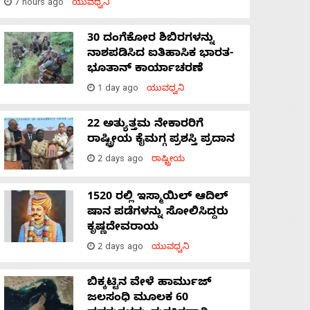
7 hours ago
ಯುವಧ್ವನಿ
30 ದಂಗೆಕೋರ ಶಿಬಿರಗಳನ್ನು
ನಾಶಪಡಿಸಿದ ಐತಿಹಾಸಿಕ ಭಾರತ-
ಭೂತಾನ್ ಕಾರ್ಯಾಚರಣೆ
1 day ago
ಯುವಧ್ವನಿ
22 ಅತ್ಯುತ್ತಮ ನೇಕಾರರಿಗೆ
ರಾಷ್ಟ್ರೀಯ ಕೈಮಗ್ಗ ಪ್ರಶಸ್ತಿ ಪ್ರದಾನ
2 days ago
ರಾಷ್ಟ್ರೀಯ
1520 ರಲ್ಲಿ ಇಸ್ಮಾಯಿಲ್ ಆದಿಲ್
ಷಾನ ಪಡೆಗಳನ್ನು ಸೋಲಿಸಿದ್ದರು
ಕೃಷ್ಣದೇವರಾಯ
2 days ago
ಯುವಧ್ವನಿ
ಬಿಕ್ಕಟ್ಟಿನ ವೇಳೆ ಹಾರ್ಮುಜ್
ಜಲಸಂಧಿ ಮೂಲಕ 60