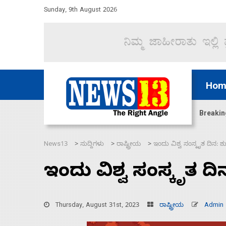
Sunday, 9th August 2026
Hom
ಜಲಸಂಧಿ ಮೂಲಕ 60 ಹಡಗುಗಳನ್ನು ಸುರಕ್ಷಿತವಾಗಿ ಸಾಗಿಸಿದೆ ಭ
Breakin
News13
ಸುದ್ದಿಗಳು
ರಾಷ್ಟ್ರೀಯ
ಇಂದು ವಿಶ್ವ ಸಂಸ್ಕೃತ ದಿನ
>
>
>
ಇಂದು ವಿಶ್ವ ಸಂಸ್ಕೃತ 
Thursday, August 31st, 2023
ರಾಷ್ಟ್ರೀಯ
Admin