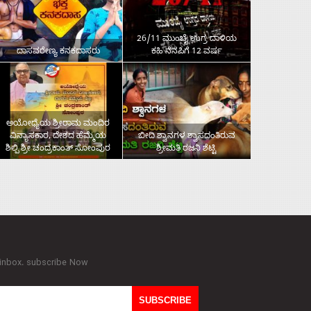
26/11 ಮುಂಬೈ ಉಗ್ರ ದಾಳಿಯ
ದಾಸವರೇಣ್ಯ ಕನಕದಾಸರು
ಕಹಿ ನೆನಪಿಗೆ 12 ವರ್ಷ
ಅಯೋಧ್ಯೆಯ ಶ್ರೀರಾಮ ಮಂದಿರ
ವಿನ್ಯಾಸಕಾರ, ದೇಶದ ಹೆಮ್ಮೆಯ
ಬೀದಿ ಶ್ವಾನಗಳ ಶ್ವಾಸದಂತಿರುವ
ಶಿಲ್ಪಿ ಶ್ರೀ ಚಂದ್ರಕಾಂತ್‌ ಸೋಂಪುರ
ಶ್ರೀಮತಿ ರಜನಿ ಶೆಟ್ಟಿ
 inbox. subscribe Now