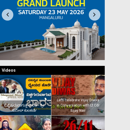
Videos
Lets celebrate Vijay Diwas
ವಿಶ್ವಗುರುವಾಗುತ್ತ ಭಾರತ – ಶ್ರೀ
in Conversation with Lt Cdr
ಸುನೀಲ್‌ ಕುಲಕರ್ಣಿ
Bijay Nair