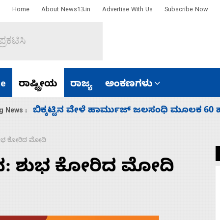
Home
About News13.in
Advertise With Us
Subscribe Now
e
ರಾಷ್ಟ್ರೀಯ
ರಾಜ್ಯ
ಅಂಕಣಗಳು
ಾರತ
ನಾಗೇಂದ್ರ ರಾಜೀನಾಮೆ ಕೊಡದಿದ್ದರೆ ಸದನ ನಡೆಸಲು
g News :
: ಶುಭ ಕೋರಿದ ಮೋದಿ
ದಿನ: ಶುಭ ಕೋರಿದ ಮೋದಿ