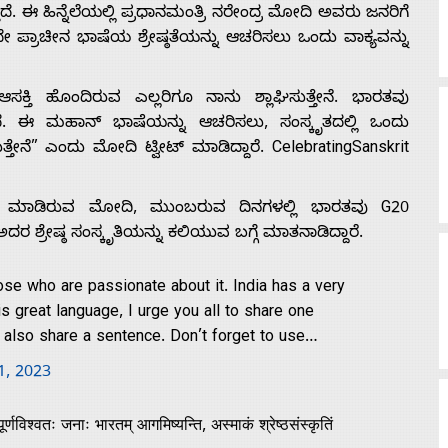
ತಿದೆ. ಈ ಹಿನ್ನೆಲೆಯಲ್ಲಿ ಪ್ರಧಾನಮಂತ್ರಿ ನರೇಂದ್ರ ಮೋದಿ ಅವರು ಜನರಿಗೆ
ದೇ ಪ್ರಾಚೀನ ಭಾಷೆಯ ಶ್ರೇಷ್ಠತೆಯನ್ನು ಆಚರಿಸಲು ಒಂದು ವಾಕ್ಯವನ್ನು
ಕ್ತಿ ಹೊಂದಿರುವ ಎಲ್ಲರಿಗೂ ನಾನು ಶ್ಲಾಘಿಸುತ್ತೇನೆ. ಭಾರತವು
ೆ. ಈ ಮಹಾನ್ ಭಾಷೆಯನ್ನು ಆಚರಿಸಲು, ಸಂಸ್ಕೃತದಲ್ಲಿ ಒಂದು
ುತ್ತೇನೆ” ಎಂದು ಮೋದಿ ಟ್ವೀಟ್‌ ಮಾಡಿದ್ದಾರೆ. CelebratingSanskrit
ಲ್ಲಿ ಮಾಡಿರುವ ಮೋದಿ, ಮುಂಬರುವ ದಿನಗಳಲ್ಲಿ ಭಾರತವು G20
ರ ಶ್ರೇಷ್ಠ ಸಂಸ್ಕೃತಿಯನ್ನು ಕಲಿಯುವ ಬಗ್ಗೆ ಮಾತನಾಡಿದ್ದಾರೆ.
hose who are passionate about it. India has a very
is great language, I urge you all to share one
ll also share a sentence. Don’t forget to use…
1, 2023
्णविश्वतः जनाः भारतम् आगमिष्यन्ति, अस्माकं श्रेष्ठसंस्कृतिं