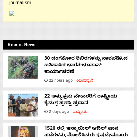
journalism.
Recent News
30 ದಂಗೆಕೋರ ಶಿಬಿರಗಳನ್ನು ನಾಶಪಡಿಸಿದ
ಐತಿಹಾಸಿಕ ಭಾರತ-ಭೂತಾನ್
ಕಾರ್ಯಾಚರಣೆ
22 hours ago
ಯುವಧ್ವನಿ
22 ಅತ್ಯುತ್ತಮ ನೇಕಾರರಿಗೆ ರಾಷ್ಟ್ರೀಯ
ಕೈಮಗ್ಗ ಪ್ರಶಸ್ತಿ ಪ್ರದಾನ
2 days ago
ರಾಷ್ಟ್ರೀಯ
1520 ರಲ್ಲಿ ಇಸ್ಮಾಯಿಲ್ ಆದಿಲ್ ಷಾನ
ಪಡೆಗಳನ್ನು ಸೋಲಿಸಿದ್ದರು ಕೃಷ್ಣದೇವರಾಯ