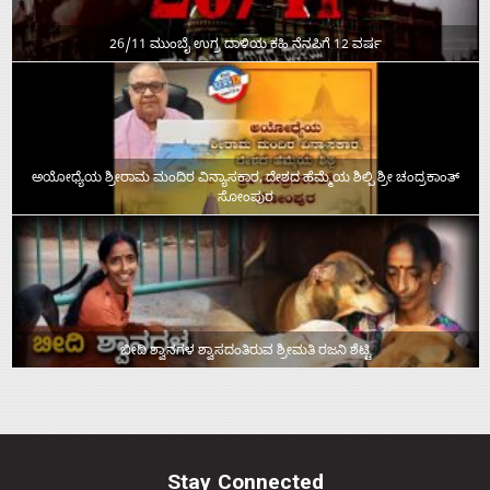
26/11 ಮುಂಬೈ ಉಗ್ರ ದಾಳಿಯ ಕಹಿ ನೆನಪಿಗೆ 12 ವರ್ಷ
ಅಯೋಧ್ಯೆಯ ಶ್ರೀರಾಮ ಮಂದಿರ ವಿನ್ಯಾಸಕಾರ, ದೇಶದ ಹೆಮ್ಮೆಯ ಶಿಲ್ಪಿ ಶ್ರೀ ಚಂದ್ರಕಾಂತ್‌
ಸೋಂಪುರ
ಬೀದಿ ಶ್ವಾನಗಳ ಶ್ವಾಸದಂತಿರುವ ಶ್ರೀಮತಿ ರಜನಿ ಶೆಟ್ಟಿ
Stay Connected