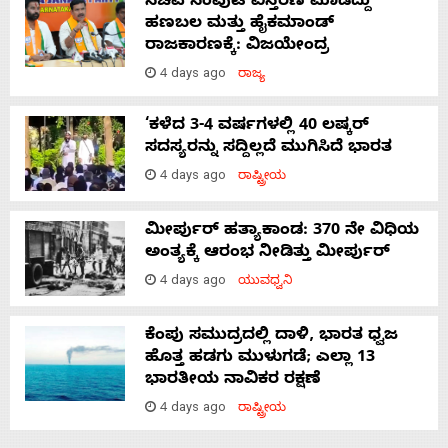
ಸಚಿವ ಸಂಪುಟ ವಿಸ್ತರಣೆ ಮಾಡಿದ್ದು
ಹಣಬಲ ಮತ್ತು ಹೈಕಮಾಂಡ್
ರಾಜಕಾರಣಕ್ಕೆ: ವಿಜಯೇಂದ್ರ
4 days ago
ರಾಜ್ಯ
‘ಕಳೆದ 3-4 ವರ್ಷಗಳಲ್ಲಿ 40 ಲಷ್ಕರ್
ಸದಸ್ಯರನ್ನು ಸದ್ದಿಲ್ಲದೆ ಮುಗಿಸಿದೆ ಭಾರತ
4 days ago
ರಾಷ್ಟ್ರೀಯ
ಮೀರ್ಪುರ್ ಹತ್ಯಾಕಾಂಡ: 370 ನೇ ವಿಧಿಯ
ಅಂತ್ಯಕ್ಕೆ ಆರಂಭ ನೀಡಿತ್ತು ಮೀರ್ಪುರ್
4 days ago
ಯುವಧ್ವನಿ
ಕೆಂಪು ಸಮುದ್ರದಲ್ಲಿ ದಾಳಿ, ಭಾರತ ಧ್ವಜ
ಹೊತ್ತ ಹಡಗು ಮುಳುಗಡೆ; ಎಲ್ಲಾ 13
ಭಾರತೀಯ ನಾವಿಕರ ರಕ್ಷಣೆ
4 days ago
ರಾಷ್ಟ್ರೀಯ