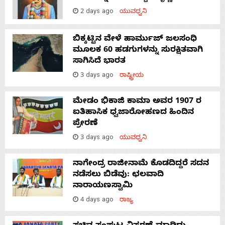
2 days ago
ಯುವಧ್ವನಿ
ಬಿಕ್ಕಟ್ಟಿನ ವೇಳೆ ಹಾರ್ಮುಜ್ ಜಲಸಂಧಿ
ಮೂಲಕ 60 ಹಡಗುಗಳನ್ನು ಸುರಕ್ಷಿತವಾಗಿ
ಸಾಗಿಸಿದೆ ಭಾರತ
3 days ago
ರಾಷ್ಟ್ರೀಯ
ಮೇಡಂ ಭಿಕಾಜಿ ಕಾಮಾ ಅವರ 1907 ರ
ಐತಿಹಾಸಿಕ ಧ್ವಜಾರೋಹಣದ ಹಿಂದಿನ
ಪ್ರೇರಣೆ
3 days ago
ಯುವಧ್ವನಿ
ನಾಗೇಂದ್ರ ರಾಜೀನಾಮೆ ಕೊಡದಿದ್ದರೆ ಸದನ
ನಡೆಸಲು ಬಿಡೆವು: ಛಲವಾದಿ
ನಾರಾಯಣಸ್ವಾಮಿ
4 days ago
ರಾಜ್ಯ