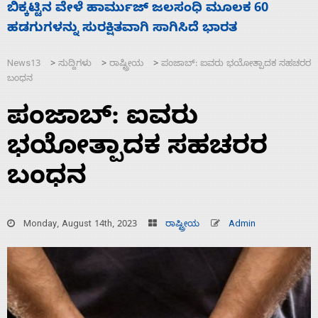
ನಾಗೇಂದ್ರ ರಾಜೀನಾಮೆ ಕೊಡದಿದ್ದರೆ ಸದನ ನಡೆಸಲು
ಸ
ಬಿಡೆವು: ಛಲವಾದಿ ನಾರಾಯಣಸ್ವಾಮಿ
ಹ
News13
ಸುದ್ದಿಗಳು
ರಾಷ್ಟ್ರೀಯ
ಪಂಜಾಬ್: ಐವರು ಭಯೋತ್ಪಾದಕ ಸಹಚರರ
>
>
>
ಬಂಧನ
ಪಂಜಾಬ್: ಐವರು
ಭಯೋತ್ಪಾದಕ ಸಹಚರರ
ಬಂಧನ
Monday, August 14th, 2023
ರಾಷ್ಟ್ರೀಯ
Admin