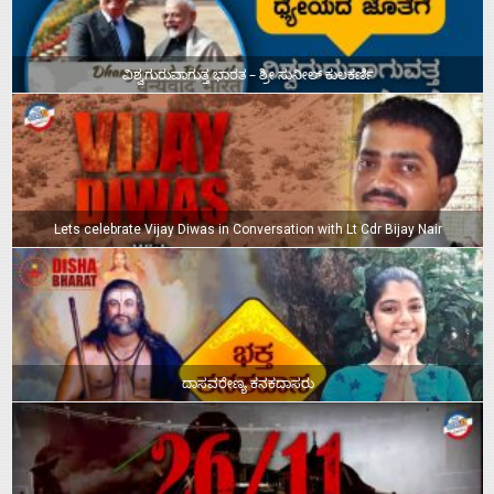
ವಿಶ್ವಗುರುವಾಗುತ್ತ ಭಾರತ – ಶ್ರೀ ಸುನೀಲ್‌ ಕುಲಕರ್ಣಿ
Lets celebrate Vijay Diwas in Conversation with Lt Cdr Bijay Nair
ದಾಸವರೇಣ್ಯ ಕನಕದಾಸರು