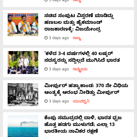
3 days ago
ರಾಜ್ಯ
ಸಚಿವ ಸಂಪುಟ ವಿಸ್ತರಣೆ ಮಾಡಿದ್ದು
ಹಣಬಲ ಮತ್ತು ಹೈಕಮಾಂಡ್
ರಾಜಕಾರಣಕ್ಕೆ: ವಿಜಯೇಂದ್ರ
3 days ago
ರಾಜ್ಯ
‘ಕಳೆದ 3-4 ವರ್ಷಗಳಲ್ಲಿ 40 ಲಷ್ಕರ್
ಸದಸ್ಯರನ್ನು ಸದ್ದಿಲ್ಲದೆ ಮುಗಿಸಿದೆ ಭಾರತ
3 days ago
ರಾಷ್ಟ್ರೀಯ
ಮೀರ್ಪುರ್ ಹತ್ಯಾಕಾಂಡ: 370 ನೇ ವಿಧಿಯ
ಅಂತ್ಯಕ್ಕೆ ಆರಂಭ ನೀಡಿತ್ತು ಮೀರ್ಪುರ್
3 days ago
ಯುವಧ್ವನಿ
ಕೆಂಪು ಸಮುದ್ರದಲ್ಲಿ ದಾಳಿ, ಭಾರತ ಧ್ವಜ
ಹೊತ್ತ ಹಡಗು ಮುಳುಗಡೆ; ಎಲ್ಲಾ 13
ಭಾರತೀಯ ನಾವಿಕರ ರಕ್ಷಣೆ