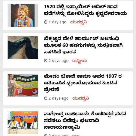
1520 ರಲ್ಲಿ ಇಸ್ಮಾಯಿಲ್ ಆದಿಲ್ ಷಾನ
ಪಡೆಗಳನ್ನು ಸೋಲಿಸಿದ್ದರು ಕೃಷ್ಣದೇವರಾಯ
1 day ago
ಯುವಧ್ವನಿ
ಬಿಕ್ಕಟ್ಟಿನ ವೇಳೆ ಹಾರ್ಮುಜ್ ಜಲಸಂಧಿ
ಮೂಲಕ 60 ಹಡಗುಗಳನ್ನು ಸುರಕ್ಷಿತವಾಗಿ
ಸಾಗಿಸಿದೆ ಭಾರತ
2 days ago
ರಾಷ್ಟ್ರೀಯ
ಮೇಡಂ ಭಿಕಾಜಿ ಕಾಮಾ ಅವರ 1907 ರ
ಐತಿಹಾಸಿಕ ಧ್ವಜಾರೋಹಣದ ಹಿಂದಿನ
ಪ್ರೇರಣೆ
2 days ago
ಯುವಧ್ವನಿ
ನಾಗೇಂದ್ರ ರಾಜೀನಾಮೆ ಕೊಡದಿದ್ದರೆ ಸದನ
ನಡೆಸಲು ಬಿಡೆವು: ಛಲವಾದಿ
ನಾರಾಯಣಸ್ವಾಮಿ