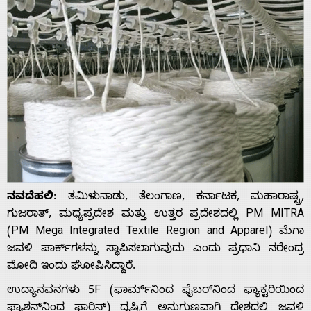
ನವದೆಹಲಿ
: ತಮಿಳುನಾಡು, ತೆಲಂಗಾಣ, ಕರ್ನಾಟಕ, ಮಹಾರಾಷ್ಟ್ರ,
ಗುಜರಾತ್, ಮಧ್ಯಪ್ರದೇಶ ಮತ್ತು ಉತ್ತರ ಪ್ರದೇಶದಲ್ಲಿ PM MITRA
(PM Mega Integrated Textile Region and Apparel) ಮೆಗಾ
ಜವಳಿ ಪಾರ್ಕ್‌ಗಳನ್ನು ಸ್ಥಾಪಿಸಲಾಗುವುದು ಎಂದು ಪ್ರಧಾನಿ ನರೇಂದ್ರ
ಮೋದಿ ಇಂದು ಘೋಷಿಸಿದ್ದಾರೆ.
ಉದ್ಯಾನವನಗಳು 5F (ಫಾರ್ಮ್‌ನಿಂದ ಫೈಬರ್‌ನಿಂದ ಫ್ಯಾಕ್ಟರಿಯಿಂದ
ಫ್ಯಾಶನ್‌ನಿಂದ ಫಾರಿನ್) ದೃಷ್ಟಿಗೆ ಅನುಗುಣವಾಗಿ ದೇಶದಲ್ಲಿ ಜವಳಿ