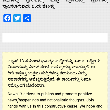
ಇವುಗಳನ್ನು ಗ್ರೀನ್‌ಫೀಲ್ಡ್ ಮತ್ತು ಬ್ರೌನ್‌ಫೀಲ್ಡ್ ಸೈಟ್‌ಗಳಲ್ಲಿ
Contact
ಸ್ಥಾಪಿಸಲಾಗುವುದು ಎಂದು ಹೇಳಿತ್ತು.
Us
Facebook
Twitter
Share
ನ್ಯೂಸ್ 13 ಸಮಾಜದ ಧನಾತ್ಮಕ ಸುದ್ದಿಗಳನ್ನು ಹಾಗೂ ರಾಷ್ಟ್ರೀಯ
ವಿಚಾರಗಳನ್ನು ನಿಮಗೆ ತಲುಪಿಸುವ ಪ್ರಯತ್ನ ಮಾಡುತ್ತದೆ. ಈ
ರೀತಿ ಇನ್ನಷ್ಟು ಉತ್ತಮ ಸುದ್ದಿಗಳನ್ನು ತಲುಪಿಸಲು ನಿಮ್ಮ
ಸಹಕಾರವನ್ನು ಅಪೇಕ್ಷಿಸುತ್ತಿದ್ದೇವೆ. ಈ ಕಾರ್ಯದಲ್ಲಿ ನೀವೂ
ನಮ್ಮೊಂದಿಗೆ ಜೊತೆಯಾಗಿ.
News13 strives to publish and promote positive
news/happenings and nationalistic thoughts. Join
hands with us in this constructive cause. We hope and