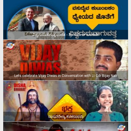
ವಿಶ್ವಗುರುವಾಗುತ್ತ ಭಾರತ – ಶ್ರೀ ಸುನೀಲ್‌ ಕುಲಕರ್ಣಿ
Lets celebrate Vijay Diwas in Conversation with Lt Cdr Bijay Nair
ದಾಸವರೇಣ್ಯ ಕನಕದಾಸರು