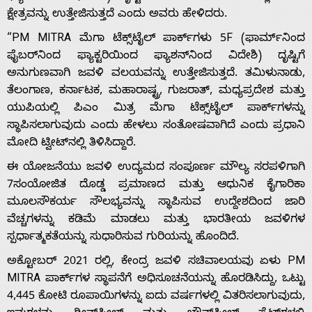
ಕ್ಷೇತ್ರವನ್ನು ಉತ್ತೇಜಿಸುತ್ತದೆ ಎಂದು ಅವರು ಹೇಳಿದರು.
“PM MITRA ಮೆಗಾ ಟೆಕ್ಸ್‌ಟೈಲ್ ಪಾರ್ಕ್‌ಗಳು 5F (ಫಾರ್ಮ್‌ನಿಂದ
Home
ಫೈಬರ್‌ನಿಂದ ಫ್ಯಾಕ್ಟರಿಯಿಂದ ಫ್ಯಾಶನ್‌ನಿಂದ ವಿದೇಶಿ) ದೃಷ್ಟಿಗೆ
ಅನುಗುಣವಾಗಿ ಜವಳಿ ವಲಯವನ್ನು ಉತ್ತೇಜಿಸುತ್ತದೆ. ತಮಿಳುನಾಡು,
ತೆಲಂಗಾಣ, ಕರ್ನಾಟಕ, ಮಹಾರಾಷ್ಟ್ರ, ಗುಜರಾತ್, ಮಧ್ಯಪ್ರದೇಶ ಮತ್ತು
About
ಯುಪಿಯಲ್ಲಿ ಪಿಎಂ ಮಿತ್ರ ಮೆಗಾ ಟೆಕ್ಸ್‌ಟೈಲ್ ಪಾರ್ಕ್‌ಗಳನ್ನು
ಸ್ಥಾಪಿಸಲಾಗುವುದು ಎಂದು ಹೇಳಲು ಸಂತೋಷವಾಗಿದೆ ಎಂದು ಪ್ರಧಾನಿ
Us
ಮೋದಿ ಟ್ವೀಟ್‌ನಲ್ಲಿ ತಿಳಿಸಿದ್ದಾರೆ.
ಈ ಯೋಜನೆಯು ಜವಳಿ ಉದ್ಯಮದ ಸಂಪೂರ್ಣ ಮೌಲ್ಯ ಸರಪಳಿಗಾಗಿ
Advertise
7ಸಂಯೋಜಿತ ದೊಡ್ಡ ಪ್ರಮಾಣದ ಮತ್ತು ಆಧುನಿಕ ಕೈಗಾರಿಕಾ
ಮೂಲಸೌಕರ್ಯ ಸೌಲಭ್ಯವನ್ನು ಸ್ಥಾಪಿಸುವ ಉದ್ದೇಶದಿಂದ ಜಾರಿ
ವೆಚ್ಚಗಳನ್ನು ಕಡಿಮೆ ಮಾಡಲು ಮತ್ತು ಭಾರತೀಯ ಜವಳಿಗಳ
With
ಸ್ಪರ್ಧಾತ್ಮಕತೆಯನ್ನು ಸುಧಾರಿಸುವ ಗುರಿಯನ್ನು ಹೊಂದಿದೆ.
ಅಕ್ಟೋಬರ್ 2021 ರಲ್ಲಿ, ಕೇಂದ್ರ ಜವಳಿ ಸಚಿವಾಲಯವು ಏಳು PM
s
MITRA ಪಾರ್ಕ್‌ಗಳ ಸ್ಥಾಪನೆಗೆ ಅಧಿಸೂಚನೆಯನ್ನು ಹೊರಡಿಸಿದ್ದು, ಒಟ್ಟು
4,445 ಕೋಟಿ ರೂಪಾಯಿಗಳನ್ನು ಐದು ವರ್ಷಗಳಲ್ಲಿ ವಿತರಿಸಲಾಗುವುದು,