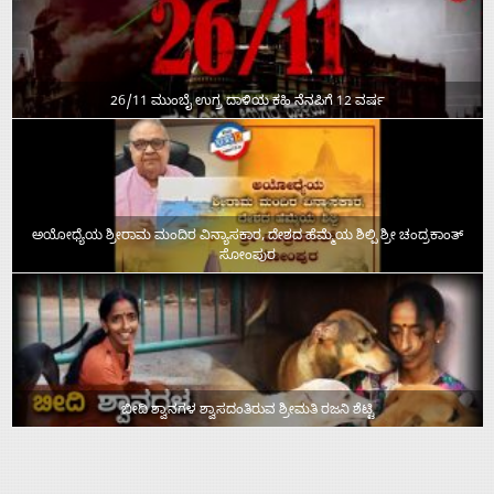
26/11 ಮುಂಬೈ ಉಗ್ರ ದಾಳಿಯ ಕಹಿ ನೆನಪಿಗೆ 12 ವರ್ಷ
ಅಯೋಧ್ಯೆಯ ಶ್ರೀರಾಮ ಮಂದಿರ ವಿನ್ಯಾಸಕಾರ, ದೇಶದ ಹೆಮ್ಮೆಯ ಶಿಲ್ಪಿ ಶ್ರೀ ಚಂದ್ರಕಾಂತ್‌
ಸೋಂಪುರ
ಬೀದಿ ಶ್ವಾನಗಳ ಶ್ವಾಸದಂತಿರುವ ಶ್ರೀಮತಿ ರಜನಿ ಶೆಟ್ಟಿ