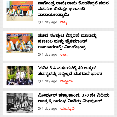
ನಾಗೇಂದ್ರ ರಾಜೀನಾಮೆ ಕೊಡದಿದ್ದರೆ ಸದನ
ನಡೆಸಲು ಬಿಡೆವು: ಛಲವಾದಿ
ನಾರಾಯಣಸ್ವಾಮಿ
1 day ago
ರಾಜ್ಯ
ಸಚಿವ ಸಂಪುಟ ವಿಸ್ತರಣೆ ಮಾಡಿದ್ದು
ಹಣಬಲ ಮತ್ತು ಹೈಕಮಾಂಡ್
ರಾಜಕಾರಣಕ್ಕೆ: ವಿಜಯೇಂದ್ರ
1 day ago
ರಾಜ್ಯ
‘ಕಳೆದ 3-4 ವರ್ಷಗಳಲ್ಲಿ 40 ಲಷ್ಕರ್
ಸದಸ್ಯರನ್ನು ಸದ್ದಿಲ್ಲದೆ ಮುಗಿಸಿದೆ ಭಾರತ
1 day ago
ರಾಷ್ಟ್ರೀಯ
ಮೀರ್ಪುರ್ ಹತ್ಯಾಕಾಂಡ: 370 ನೇ ವಿಧಿಯ
ಅಂತ್ಯಕ್ಕೆ ಆರಂಭ ನೀಡಿತ್ತು ಮೀರ್ಪುರ್
1 day ago
ಯುವಧ್ವನಿ