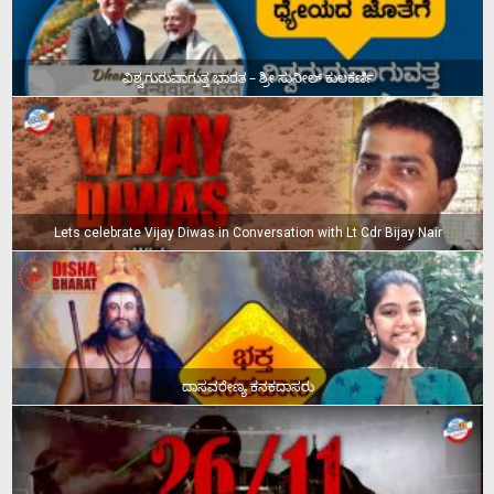
ವಿಶ್ವಗುರುವಾಗುತ್ತ ಭಾರತ – ಶ್ರೀ ಸುನೀಲ್‌ ಕುಲಕರ್ಣಿ
Lets celebrate Vijay Diwas in Conversation with Lt Cdr Bijay Nair
ದಾಸವರೇಣ್ಯ ಕನಕದಾಸರು