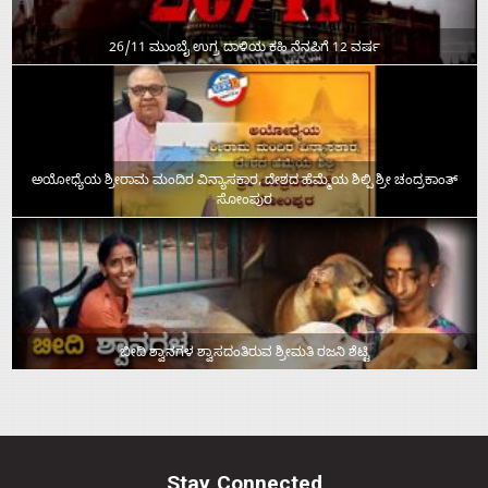
26/11 ಮುಂಬೈ ಉಗ್ರ ದಾಳಿಯ ಕಹಿ ನೆನಪಿಗೆ 12 ವರ್ಷ
ಅಯೋಧ್ಯೆಯ ಶ್ರೀರಾಮ ಮಂದಿರ ವಿನ್ಯಾಸಕಾರ, ದೇಶದ ಹೆಮ್ಮೆಯ ಶಿಲ್ಪಿ ಶ್ರೀ ಚಂದ್ರಕಾಂತ್‌
ಸೋಂಪುರ
ಬೀದಿ ಶ್ವಾನಗಳ ಶ್ವಾಸದಂತಿರುವ ಶ್ರೀಮತಿ ರಜನಿ ಶೆಟ್ಟಿ
Stay Connected