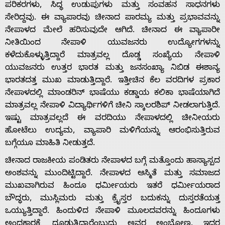
ಪರಿಕರಗಳು, ಸಿದ್ಧ ಉಡುಪುಗಳು ಮತ್ತು ಸಂವಹನ ಸಾಧನಗಳು
ಸೇರಿದ್ದವು. ಈ ವ್ಯಾಪಾರವು ಚೀನಾದ ಪಾರಮ್ಯ ಮತ್ತು ಪ್ರಭಾವವನ್ನು
ನೇಪಾಳದ ಮೇಲೆ ಹರಿಸುವುದೇ ಆಗಿದೆ. ಚೀನಾದ ಈ ವ್ಯಾಪಾರೀ
ನೀತಿಯಿಂದ ನೇಪಾಳಿ ಯುವಜನರು ಉದ್ಯೋಗಗಳನ್ನು
ಕಳೆದುಕೊಳ್ಳುತ್ತಿದ್ದಾರೆ ಮಾತ್ರವಲ್ಲ ದೊಡ್ಡ ಸಂಖ್ಯೆಯ ನೇಪಾಳಿ
ಯುವಜನರು ಉತ್ತರ ಭಾರತ ಮತ್ತು ಜನಸಂಖ್ಯಾ ನಿಬಿಡ ಈಶಾನ್ಯ
ಭಾರತದತ್ತ ಮುಖ ಮಾಡುತ್ತಿದ್ದಾರೆ. ಇತ್ತೀಚಿನ ಕೆಲ ವರದಿಗಳ ಪ್ರಕಾರ
ನೇಪಾಳದಲ್ಲಿ ಮಾಂಡರಿನ್‌ ಭಾಷೆಯು ಕಡ್ಡಾಯ ಕಲಿಕಾ ಭಾಷೆಯಾಗಿದೆ
ಮಾತ್ರವಲ್ಲ ನೇಪಾಳಿ ವಿದ್ಯಾರ್ಥಿಗಳಿಗೆ ಚೀನಿ ಸ್ಕಾಲರಶಿಪ್‌ ನೀಡಲಾಗುತ್ತಿದೆ.
ಇಷ್ಟು ಮಾತ್ರವಲ್ಲದೆ ಈ ವರದಿಯು ನೇಪಾಳದಲ್ಲಿ ಚೀನೀಯರು
ಹೋಟೆಲು ಉದ್ಯಮ, ವ್ಯಾಪಾರಿ ಮಳಿಗೆಯನ್ನು ಆರಂಭಿಸುತ್ತಿರುವ
ಬಗ್ಗೆಯೂ ಮಾಹಿತಿ ನೀಡುತ್ತದೆ.
ಚೀನಾದ ರಾಜಕೀಯ ಪಂಡಿತರು ನೇಪಾಳದ ಬಗ್ಗೆ ಮತ್ತೊಂದು ಹಾಸ್ಯಾಸ್ಪದ
ಅಂಶವನ್ನು ಮುಂದಿಟ್ಟಿದ್ದಾರೆ. ನೇಪಾಳದ ಆಸ್ಮಿತೆ ಮತ್ತು ಸಮಾಜದ
ಮುಖವಾಗಿರುವ ಹಿಂದೂ ಧರ್ಮೀಯರು ಇತರೆ ಧರ್ಮೀಯರಾದ
ಬೌದ್ಧರು, ಮುಸ್ಲಿಮರು ಮತ್ತು ಕ್ರೈಸ್ತರ ಬದುಕನ್ನು ದುಸ್ತರತೆಯತ್ತ
ಒಯ್ಯುತ್ತಿದ್ದಾರೆ. ಹಿಂದುಳಿದ ನೇಪಾಳಿ ಮೂಲದವರನ್ನು ಹಿಂದೂಗಳು
ಅಂಧಕಾರಕ್ಕೆ ದೂಡುತ್ತಿದ್ದಾರೆಂಬುದು ಅವರ ಅಂಬೋಣ. ಇದರ