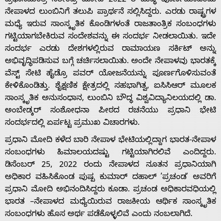
ಪ್ರಧಾನಮಂತ್ರಿ ನರೇಂದ್ರ ಮೋದಿ 2022 ರ ಬುದ್ಧ ಪೂರ್ಣಿಮಾದಂದು
ನೇಪಾಳದ ಲುಂಬಿನಿಗೆ ತಲುಪಿ ಪ್ರಾರ್ಥನೆ ಸಲ್ಲಿಸಿದ್ದರು. ಎರಡು ರಾಷ್ಟ್ರಗಳ
ಮಧ್ಯೆ ಇರುವ ಸಾಂಸ್ಕೃತಿಕ ಕೊಂಡಿಗಳಂತೆ ರಾಜತಾಂತ್ರಿಕ ಸಂಬಂಧಗಳು
ಗಟ್ಟಿಯಾಗಬೇಕಿರುವ ಸಂದೇಶವನ್ನು ಈ ಸಂದರ್ಭ ನೀಡಲಾಯಿತು. ಇದೇ
ಸಂದರ್ಭ ಎರಡು ದೇಶಗಳಲ್ಲಿರುವ ರಾಮಾಯಣ ಸರ್ಕಿಟ್‌ ಅನ್ನು
ಅಭಿವೃದ್ಧಿಪಡಿಸುವ ಬಗ್ಗೆ ಚರ್ಚಿಸಲಾಯಿತು. ಅಂದೇ ನೇಪಾಳವು ಭಾರತಕ್ಕೆ
ವೆಸ್ಟ್‌ ಸೇಟಿ ಹೈಡ್ರೊ ಪವರ್‌ ಯೋಜನೆಯನ್ನು ಪೂರ್ಣಗೊಳಿಸುವಂತೆ
ಕೇಳಿಕೊಂಡಿತ್ತು. ಶೈಕ್ಷಣಿಕ ಕ್ಷೇತ್ರದಲ್ಲಿ ಸಹಭಾಗಿತ್ವ, ಐಸಿಸಿಆರ್‌ ಮೂಲಕ
ಸಾಂಸ್ಕೃತಿಕ ಅನುಸಂಧಾನ, ಲುಂಬಿನಿ ಬೌದ್ಧ ವಿಶ್ವವಿದ್ಯಾನಿಲಯದಲ್ಲಿ ಡಾ.
ಅಂಬೇಡ್ಕರ್‌ ಸಂಶೋಧನಾ ಪೀಠದ ರಚನೆಯು ಪ್ರಧಾನಿ ಭೇಟಿ
ಸಂದರ್ಭದಲ್ಲಿ ಏರ್ಪಟ್ಟ ಪ್ರಮುಖ ವಿಚಾರಗಳು.
ಪ್ರಧಾನಿ ಮೋದಿ ಕಳೆದ ಬಾರಿ ನೇಪಾಳ ಭೇಟಿಯಲ್ಲಿದ್ದಾಗ ಭಾರತ-ನೇಪಾಳ
ಸಂಬಂಧಗಳು ಹಿಮಾಲಯದಷ್ಟು ಗಟ್ಟಿಯಾಗಿರಲಿವೆ ಎಂದಿದ್ದರು.
ಡಿಸೆಂಬರ್ 25, 2022 ರಂದು ನೇಪಾಳದ ನೂತನ ಪ್ರಧಾನಿಯಾಗಿ
ಅಧಿಕಾರ ವಹಿಸಿಕೊಂಡ ಪುಷ್ಪ ಕುಮಾರ್ ದಹಾಲ್ ʼಪ್ರಚಂಡʼ ಅವರಿಗೆ
ಪ್ರಧಾನಿ ಮೋದಿ ಅಭಿನಂದಿಸಿದ್ದರು ಕೂಡಾ. ಪ್ರಚಂಡ ಅಧಿಕಾರವಧಿಯಲ್ಲಿ
ಭಾರತ –ನೇಪಾಳದ ಮಧ್ಯೆಯಿರುವ ರಾಜಕೀಯ ಆರ್ಥಿಕ ಸಾಂಸ್ಕೃತಿಕ
ಸಂಬಂಧಗಳು ಹೊಸ ಅರ್ಥ ಪಡೆಕೊಳ್ಳಲಿವೆ ಎಂದು ನಂಬಲಾಗಿದೆ.