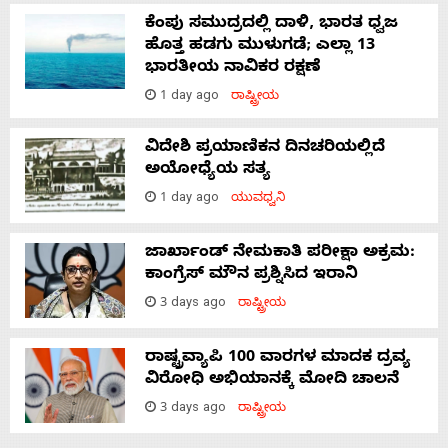
ಕೆಂಪು ಸಮುದ್ರದಲ್ಲಿ ದಾಳಿ, ಭಾರತ ಧ್ವಜ
ಹೊತ್ತ ಹಡಗು ಮುಳುಗಡೆ; ಎಲ್ಲಾ 13
ಭಾರತೀಯ ನಾವಿಕರ ರಕ್ಷಣೆ
1 day ago
ರಾಷ್ಟ್ರೀಯ
ವಿದೇಶಿ ಪ್ರಯಾಣಿಕನ ದಿನಚರಿಯಲ್ಲಿದೆ
ಅಯೋಧ್ಯೆಯ ಸತ್ಯ
1 day ago
ಯುವಧ್ವನಿ
ಜಾರ್ಖಾಂಡ್‌ ನೇಮಕಾತಿ ಪರೀಕ್ಷಾ ಅಕ್ರಮ:
ಕಾಂಗ್ರೆಸ್‌ ಮೌನ ಪ್ರಶ್ನಿಸಿದ ಇರಾನಿ
3 days ago
ರಾಷ್ಟ್ರೀಯ
ರಾಷ್ಟ್ರವ್ಯಾಪಿ 100 ವಾರಗಳ ಮಾದಕ ದ್ರವ್ಯ
ವಿರೋಧಿ ಅಭಿಯಾನಕ್ಕೆ ಮೋದಿ ಚಾಲನೆ
3 days ago
ರಾಷ್ಟ್ರೀಯ