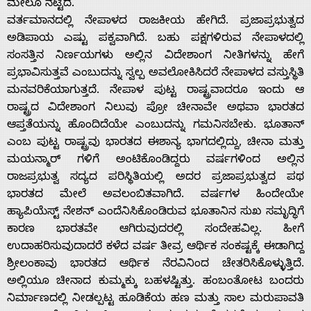
ಮೇಲೂ ನೆಟ್ಟಿದೆ.
ವರ್ತಮಾನದಲ್ಲಿ ನೇಪಾಳದ ರಾಜಕೀಯ ಹೇಗಿದೆ. ಪ್ರಜಾಪ್ರಭುತ್ವದ
ಅಡಿಪಾಯ ಎಷ್ಟು ಪಕ್ವವಾಗಿದೆ. ಬಹು ಪಕ್ಷಗಳಿರುವ ನೇಪಾಳದಲ್ಲಿ
ಸಂಸತ್ತಿನ ನಿರ್ಣಯಗಳು ಅಲ್ಲಿನ ವಿದೇಶಾಂಗ ನೀತಿಗಳನ್ನು ಹೇಗೆ
ಪ್ರಭಾವಿಸುತ್ತವೆ ಎಂಬುದನ್ನು ಸ್ವಲ್ಪ ಅವಲೋಕಿಸಿದರೆ ನೇಪಾಳದ ವಸ್ತುಸ್ಥಿತಿ
ಮನವರಿಕೆಯಾಗುತ್ತದೆ. ನೇಪಾಳ ಪುಟ್ಟ ರಾಷ್ಟ್ರವಾದರೂ ಇಂದು ಆ
ರಾಷ್ಟ್ರದ ವಿದೇಶಾಂಗ ನಿಲುವು ಪ್ರೋ ಚೀನಾವೇ ಅಥವಾ ಭಾರತದ
ಆಪ್ತತೆಯನ್ನು ಹೊಂದಿದೆಯೇ ಎಂಬುದನ್ನು ಗಮನಿಸಬೇಕು. ಭೂತಾನ್
ಎಂಬ ಪುಟ್ಟ ರಾಷ್ಟ್ರವು ಭಾರತದ ಈಶಾನ್ಯ ಭಾಗದಲ್ಲಿದ್ದು, ಚೀನಾ ಮತ್ತು
ಮಯನ್ಮಾರ್ ಗಳಿಗೆ ಅಂಟಿಕೊಂಡಿದ್ದರು ವರ್ಷಗಳಿಂದ ಅಲ್ಲಿನ
ರಾಜಪ್ರಭುತ್ವ ಸದ್ಯದ ಪರಿಸ್ಥಿತಿಯಲ್ಲಿ ಅದರ ಪ್ರಜಾಪ್ರಭುತ್ವದ ಪಥ
ಭಾರತದ ಮೇಲೆ ಅವಲಂಬಿತವಾಗಿದೆ. ವರ್ಷಗಳ ಹಿಂದೇಯೇ
ಹ್ಯಾಪಿಯೆಸ್ಟ್ ನೇಶನ್ ಎಂದೆನಿಸಿಕೊಂಡಿರುವ ಭೂತಾನಿನ ಸುಖ ಸಮೃದ್ಧಿಗೆ
ಕಾರಣ ಭಾರತವೇ ಆಗಿರುವುದರಲ್ಲಿ ಸಂದೇಹವಿಲ್ಲ. ಹೀಗೆ
ಉದಾಹರಿಸುವುದಾದರೆ ಕಳೆದ ವರ್ಷ ತೀವ್ರ ಆರ್ಥಿಕ ಸಂಕಷ್ಟಕ್ಕೆ ಈಡಾಗಿದ್ದ
ಶ್ರೀಲಂಕಾವು ಭಾರತದ ಆರ್ಥಿಕ ನೆರವಿನಿಂದ ಚೇತರಿಸಿಕೊಳ್ಳುತ್ತಿದೆ.
ಅಲ್ಲಿಯೂ ಚೀನಾದ ಕುಮ್ಮಕ್ಕು ಬಹಳಷ್ಟಿತ್ತು. ಹಂಬಂತೋಟ ಬಂದರು
ನಿರ್ಮಾಣದಲ್ಲಿ ನೀಡಲ್ಪಟ್ಟ ಹೂಡಿಕೆಯ ಹಣ ಮತ್ತು ಸಾಲ ಮರುಪಾವತಿ