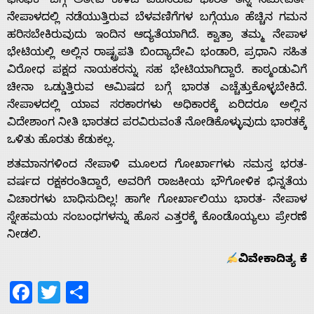
ಫೆಸಿಫಿಕ್‌ ಬಗ್ಗೆ ಅತೀವ ಕಾಳಜಿ ವಹಿಸಿರುವ ಭಾರತ ತನ್ನ ಸಮೀಪರ್ತಿ
ನೇಪಾಳದಲ್ಲಿ ನಡೆಯುತ್ತಿರುವ ಬೆಳವಣಿಗೆಗಳ ಬಗ್ಗೆಯೂ ಹೆಚ್ಚಿನ ಗಮನ
ಹರಿಸಬೇಕಿರುವುದು ಇಂದಿನ ಆದ್ಯತೆಯಾಗಿದೆ. ಕ್ವಾತ್ರಾ ತಮ್ಮ ನೇಪಾಳ
ಭೇಟಿಯಲ್ಲಿ ಅಲ್ಲಿನ ರಾಷ್ಟ್ರಪತಿ ಬಿಂದ್ಯಾದೇವಿ ಭಂಡಾರಿ, ಪ್ರಧಾನಿ ಸಹಿತ
ವಿರೋಧ ಪಕ್ಷದ ನಾಯಕರನ್ನು ಸಹ ಭೇಟಿಯಾಗಿದ್ದಾರೆ. ಕಾಠ್ಮಂಡುವಿಗೆ
ಚೀನಾ ಒಡ್ಡುತ್ತಿರುವ ಆಮಿಷದ ಬಗ್ಗೆ ಭಾರತ ಎಚ್ಚೆತ್ತುಕೊಳ್ಳಬೇಕಿದೆ.
ನೇಪಾಳದಲ್ಲಿ ಯಾವ ಸರಕಾರಗಳು ಅಧಿಕಾರಕ್ಕೆ ಏರಿದರೂ ಅಲ್ಲಿನ
ವಿದೇಶಾಂಗ ನೀತಿ ಭಾರತದ ಪರವಿರುವಂತೆ ನೋಡಿಕೊಳ್ಳುವುದು ಭಾರತಕ್ಕೆ
ಒಳಿತು ಹೊರತು ಕೆಡುಕಲ್ಲ.
ಶತಮಾನಗಳಿಂದ ನೇಪಾಳಿ ಮೂಲದ ಗೋರ್ಖಾಗಳು ಸಮಸ್ತ ಭರತ-
ವರ್ಷದ ರಕ್ಷಕರಂತಿದ್ದಾರೆ, ಅವರಿಗೆ ರಾಜಕೀಯ ಭೌಗೋಳಿಕ ಭಿನ್ನತೆಯ
ವಿಚಾರಗಳು ಬಾಧಿಸುದಿಲ್ಲ! ಹಾಗೇ ಗೋರ್ಖಾಲಿಯು ಭಾರತ- ನೇಪಾಳ
ಸ್ನೇಹಮಯ ಸಂಬಂಧಗಳನ್ನು ಹೊಸ ಎತ್ತರಕ್ಕೆ ಕೊಂಡೊಯ್ಯಲು ಪ್ರೇರಣೆ
ನೀಡಲಿ.
ವಿವೇಕಾದಿತ್ಯ ಕೆ
Facebook
Twitter
Share