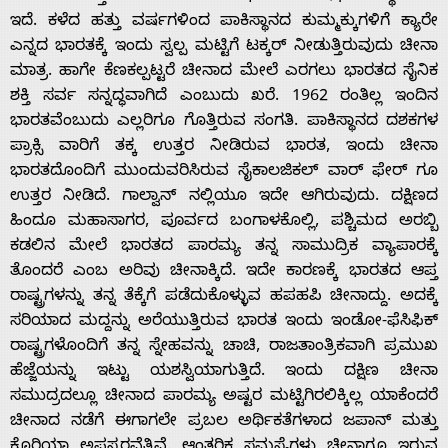
ಇದೆ. ಕಳೆದ ಹತ್ತು ವರ್ಷಗಳಿಂದ ಪಾಕಿಸ್ಥಾನದ ಕುಮ್ಮಕ್ಕುಗಳಿಗೆ ಕ್ಯಾರೇ
ಎನ್ನದ ಭಾರತಕ್ಕೆ ಇಂದು ಸ್ವಲ್ಪ ಮಟ್ಟಿಗೆ ಟಕ್ಕರ್‌ ನೀಡುತ್ತಿರುವುದು ಚೀನಾ
ಮಾತ್ರ. ಹಾಗೇ ಕೆಣಕಲ್ಪಟ್ಟರೆ ಚೀನಾದ ಮೇಲೆ ಎರಗಲು ಭಾರತದ ಸೈನಿಕ
ಶಕ್ತಿ ಸರ್ವ ಸನ್ನದ್ಧವಾಗಿದೆ ಎಂಬುದು ಖರೆ. 1962 ರಂತಿಲ್ಲ ಇಂದಿನ
ಭಾರತವೆಂಬುದು ಎಲ್ಲರಿಗೂ ಗೊತ್ತಿರುವ ಸಂಗತಿ. ಪಾಕಿಸ್ಥಾನದ ದಶಕಗಳ
ಪ್ರಾಕ್ಸಿ ವಾರಿಗೆ ತಕ್ಕ ಉತ್ತರ ನೀಡಿರುವ ಭಾರತ, ಇಂದು ಚೀನಾ
ಭಾರತದೊಂದಿಗೆ ಮುಂದುವರಿಸಿರುವ ಸೈಕಾಲಜಿಕಲ್‌ ವಾರ್‌ ಫೇರ್‌ ಗೂ
ಉತ್ತರ ನೀಡಿದೆ. ಗಾಲ್ವಾನ್‌ ನಲ್ಲಿಯೂ ಇದೇ ಆಗಿರುವುದು. ದಕ್ಷಿಣದ
ಹಿಂದೂ ಮಹಾಸಾಗರ, ಪೂರ್ವದ ಬಂಗಾಳಕೊಲ್ಲಿ, ಪಶ್ಚಿಮದ ಅರಬ್ಬಿ
ಕಡಲಿನ ಮೇಲೆ ಭಾರತದ ಪಾರಮ್ಯ ತನ್ನ ಸಾಮುದ್ರಿಕ ವ್ಯಾಪಾರಕ್ಕೆ
ತೊಂದರೆ ಎಂಬ ಅರಿವು ಚೀನಾಕ್ಕಿದೆ. ಇದೇ ಕಾರಣಕ್ಕೆ ಭಾರತದ ಆಪ್ತ
ರಾಷ್ಟ್ರಗಳನ್ನು ತನ್ನ ತೆಕ್ಕೆಗೆ ಪಡೆದುಕೊಳ್ಳುವ ಹಪಹಪಿ ಚೀನಾದ್ದು. ಅದಕ್ಕೆ
ಸರಿಯಾದ ಮದ್ದನ್ನು ಅರೆಯುತ್ತಿರುವ ಭಾರತ ಇಂದು ಇಂಡೋ-ಫೆಸಿಫಿಕ್‌
ರಾಷ್ಟ್ರಗಳೊಂದಿಗೆ ತನ್ನ ಸ್ನೇಹವನ್ನು ಚಾಚಿ, ರಾಜತಾಂತ್ರಿಕವಾಗಿ ಪ್ರಮುಖ
ಹೆಜ್ಜೆಯನ್ನು ಇಟ್ಟು ಯಶಸ್ವಿಯಾಗುತ್ತಿದೆ. ಇಂದು ದಕ್ಷಿಣ ಚೀನಾ
ಸಮುದ್ರದಲ್ಲೂ ಚೀನಾದ ಪಾರಮ್ಯ ಅಷ್ಟರ ಮಟ್ಟಿಗಿರಲಿಕ್ಕಿಲ್ಲ ಯಾಕೆಂದರೆ
ಚೀನಾದ ನಡೆಗೆ ಈಗಾಗಲೇ ಪ್ರಬಲ ಅರ್ಥಿಕತೆಗಳಾದ ಜಪಾನ್‌ ಮತ್ತು
ಕೊರಿಯಾ ಅಪಸ್ವರವೆತ್ತಿವೆ. ಆಂತರಿಕ ಸಮಸ್ಯೆಗಳು ಚೀನಾಗೂ ಇರುವ