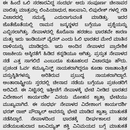
ಈ ಹಿಂದೆ ಒಲಿ ಸರಕಾರವಿದ್ದ ಸಂದರ್ಭ ಅದು ಸಂಪೂರ್ಣ ಚೀನಾಪರ
ವಾಲಿತ್ತು ಮಾತ್ರವಲ್ಲ ಲಿಂಪಿಯಾಧುರ, ಕಾಲಪಾನಿ, ಲಿಪುಲೇಕ್ ಗಳಲ್ಲಿ ಗಡಿ
ವಿಚಾರದಲ್ಲಿ ಸಮಸ್ಯೆ ಎದುರಾಗುವಂತೆ ಮಾಡಿತ್ತು. ಇದರ
ಜೊತೆಜೊತೆಯಲ್ಲಿ ರಾಮನ ಜನ್ಮಸ್ಥಳದ ಬಗ್ಗೆಯೂ ಪ್ರಶ್ನೆಯನ್ನು
ಎಬ್ಬಿಸಲಾಗಿತ್ತು. ನೇಪಾಳದಲ್ಲಿ ಕೊರೊನಾ ಹರಡಲು ಭಾರತವೇ ಕಾರಣ
ಮತ್ತು ಇದು ಇಂಡಿಯನ್ ವೈರಸ್ ಎಂದು ಓಲಿ ಭಾರತದ ಮೇಲೆ ಮಾತಿನ
ದಾಳಿಯನ್ನು ಮಾಡಿದ್ದರು. ಇದು ಅಂದಿನ ನೇಪಾಳದ ಪ್ರಾದೇಶಿಕ
ರಾಜಕೀಯ ಅಸ್ಥಿರತೆಗೆ ಹಿಡಿದ ಕನ್ನಡಿಯೂ ಆಗಿತ್ತು. ಪ್ರಸ್ತುತ ನೇಪಾಳದ
ನಡೆ ಎತ್ತ ಸಾಗಲಿದೆ ಎಂಬುದೂ ಕುತೂಹಲದ ವಿಚಾರವೂ ಹೌದು.
ಪ್ರಚಂಡ ಓರ್ವ ಕಮ್ಯೂನಿಸ್ಟ್ ನಾಯಕರಾಗಿದ್ದರೂ ಕೂಡಾ ರಾಜತಾಂತ್ರಿಕ
ವಸ್ತುಸ್ಥಿತಿಗಳನ್ನು ಅರಿತಿರುವ ಪ್ರಬುದ್ಧ ನಾಯಕರಾಗಿದ್ದಾರೆ.
ಅಂತಾರಾಷ್ಟ್ರೀಯ ಸ್ತರದಲ್ಲಿ ಚೀನಾದ ನಡೆಯ ಬಗ್ಗೆಯೂ ಪ್ರಚಂಡರಿಗೆ
ಅರಿವಿದೆ. ಈ ನಿಟ್ಟಿನಲ್ಲಿ ಇತ್ತೀಚೆಗೆ ನೇಪಾಳಕ್ಕೆ ಭೇಟಿ ನೀಡಿದ ಭಾರತದ
ವಿದೇಶಾಂಗ ಕಾರ್ಯದರ್ಶಿ ವಿನಯ ಮೋಹನ ಕ್ವಾತ್ರಾ ಭೇಟಿಯು
ಮುಖ್ಯವಾಗಿದೆ. ಈ ಸಂಧರ್ಭ ನೇಪಾಳದ ವಿದೇಶಾಂಗ ಕಾರ್ಯದರ್ಶಿ
ಭರತ್‌ ರಾಜ್‌ ಪೌದ್ಯಾಲ್‌ ಅವರನ್ನು ಭೇಟಿ ಮಾಡಿದ ಕ್ವಾತ್ರಾ ಮಾತುಕತೆ
ನಡೆಸಿದ್ದಾರೆ. ನೇಪಾಳದಿಂದ ಭಾರತಕ್ಕೆ ದೀರ್ಘಕಾಲದ ತನಕ
ಪಡೆಯಬಹುದಾದ ಜಲವಿದ್ಯುತ್‌ ಶಕ್ತಿ ವಿನಿಮಯದ ಬಗ್ಗೆ ಮಾತುಕತೆ