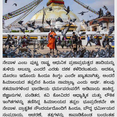
ನೇಪಾಳ ಎಂಬ ಪುಟ್ಟ ರಾಷ್ಟ್ರ ಆಧುನಿಕ ಪ್ರಜಾಪ್ರಭುತ್ವದ ಹಾದಿಯನ್ನು
ತುಳಿದು ಅಬಬ್ಬಾ ಎಂದರೆ ಎರಡು ದಶಕ ಕಳೆದಿರಬಹುದು. ಅದಕ್ಕೂ
ಮೊದಲು ಇದೊಂದು ಹಿಂದೂ ಕಿಂಗ್ಡಂ ಎಂದೇ ಖ್ಯಾತವಾಗಿತ್ತು. ಅಂದರೆ
ಹಿಮಾಲಯದ ತಪ್ಪಲಿನ ಹಿಂದೂ ಸಾಮ್ರಾಜ್ಯ ಎಂದು ಅರ್ಥ. ಹಲವು
ಶತಮಾನಗಳಿಂದ ಭಾರತೀಯ ಧರ್ಮಪರಂಪರೆಗೆ ಅಡಿಪಾಯ ಹಾಕಿದ್ದ,
ಜಿಜ್ಞಾಸುಗಳ, ಪಂಡಿತರ, ಕವಿ ಕೋವಿದರ ಆಧ್ಯಾತ್ಮಿಕ ಮತ್ತು ಲೌಕಿಕ
ಇಂಗಿತಗಳನ್ನು ತಣಿಸಿದ್ದ ಹಿಮಾಲಯದ ತಪ್ಪಲ ಭೂಪ್ರದೇಶವೇ ಈ
ನೇಪಾಳ. ಪ್ರಾಕೃತಿಕ ಸೌಂದರ್ಯದೊಂದಿಗೆ ಹಿಂದೂ, ಬೌದ್ಧ ಧರ್ಮೀಯರ
ಸಂಪ್ರದಾಯ, ಆಚರಣೆ, ತತ್ವಗಳನ್ನು ಕಾಪಾಡಿಕೊಂಡ ಬಂದಂತಹ