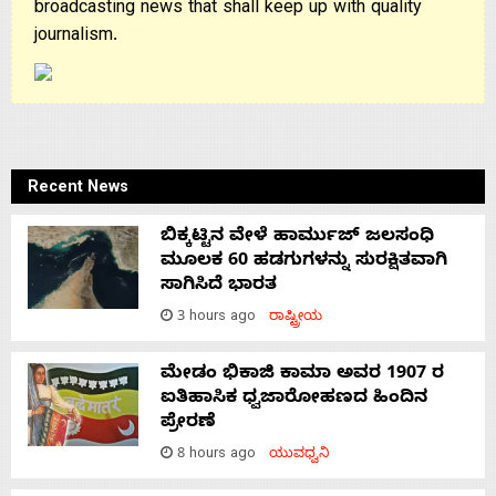
broadcasting news that shall keep up with quality
journalism.
Recent News
ಬಿಕ್ಕಟ್ಟಿನ ವೇಳೆ ಹಾರ್ಮುಜ್ ಜಲಸಂಧಿ
ಮೂಲಕ 60 ಹಡಗುಗಳನ್ನು ಸುರಕ್ಷಿತವಾಗಿ
ಸಾಗಿಸಿದೆ ಭಾರತ
3 hours ago
ರಾಷ್ಟ್ರೀಯ
ಮೇಡಂ ಭಿಕಾಜಿ ಕಾಮಾ ಅವರ 1907 ರ
ಐತಿಹಾಸಿಕ ಧ್ವಜಾರೋಹಣದ ಹಿಂದಿನ
ಪ್ರೇರಣೆ
8 hours ago
ಯುವಧ್ವನಿ