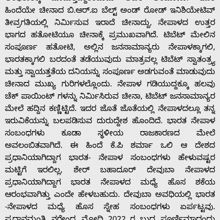
ಹಿಂದೆಯೇ ಚೀನಾದ ಬಿ.ಆರ್.ಐ ಬೆಲ್ಟ್‌ ಅಂಡ್‌ ರೋಡ್‌ ಇನಿಶಿಯೇಟಿವ್‌
ತೀವ್ರಗತಿಯಲ್ಲಿ ನಿರ್ಮಿಸುವ ಇರಾದೆ ಚೀನಾದ್ದು, ನೇಪಾಳದ ಉತ್ತರ
ಭಾಗದ ಹತೋಟಿಯೂ ಚೀನಾಕ್ಕೆ ಪ್ರಮುಖವಾಗಿದೆ. ಟಿಬೆಟ್‌ ಮೇಲಿನ
ಸಂಪೂರ್ಣ ಹತೋಟಿ, ಅಲ್ಲಿನ ಜನಸಾಮಾನ್ಯರು ನೇಪಾಳಕ್ಕಾಗಲಿ,
ಭಾರತಕ್ಕಾಗಲಿ ಬರದಂತೆ ತಡೆಯುವುದು ಮಾತ್ರವಲ್ಲ ಟಿಬೆಟ್‌ ಸ್ವಾತಂತ್ರ್ಯ
ಮತ್ತು ಸ್ವಾಯತ್ತತೆಯ ದನಿಯನ್ನು ಸಂಪೂರ್ಣ ಅಡಗುವಂತೆ ಮಾಡುವುದು
ಚೀನಾದ ಮುಖ್ಯ ಗುರಿಗಳಲ್ಲೊಂದು. ನೇಪಾಳ ಗಡಿಯುದ್ದಕ್ಕೂ ಹಲವು
ಚೆಕ್‌ ಪಾಯಿಂಟ್‌ ಗಳನ್ನು ನಿರ್ಮಿಸಿರುವ ಚೀನಾ, ಟಿಬೆಟ್‌ ಜನಸಾಮಾನ್ಯರ
ಮೇಲೆ ಹದ್ದಿನ ಕಣ್ಣಿಟ್ಟಿದೆ. ಇದರ ಜೊತೆ ಜೊತೆಯಲ್ಲಿ ನೇಪಾಳದಲ್ಲೂ ತನ್ನ
ಇರುವಿಕೆಯನ್ನು ಬಲಪಡಿಸುವ ದುರುದ್ದೇಶ ಹೊಂದಿದೆ. ಭಾರತ ನೇಪಾಳ
ಸಂಬಂಧಗಳು ಕೂಡಾ ಸ್ಥಳೀಯ ರಾಜಕಾರಣದ ಮೇಲೆ
ಅವಲಂಬಿತವಾಗಿದೆ. ಈ ಹಿಂದೆ ಕೆ.ಪಿ ಶರ್ಮಾ ಒಲಿ ಆ ದೇಶದ
ಪ್ರಧಾನಿಯಾಗಿದ್ದಾಗ ಭಾರತ- ನೇಪಾಳ ಸಂಬಂಧಗಳು ಹೇಳುವಷ್ಟರ
ಮಟ್ಟಿಗೆ ಇರಲಿಲ್ಲ, ಶೇರ್‌ ಬಹಾದೂರ್‌ ದೇವುಬಾ ನೇಪಾಳದ
ಪ್ರಧಾನಿಯಾಗಿದ್ದಾಗ ಭಾರತ ನೇಪಾಳದ ಮಧ್ಯೆ ಹೊಸ ಶಕೆಯ
ಆರಂಭವಾಗಿತ್ತು ಎಂದೇ ಹೇಳಬಹುದು. ದೇವುಬಾ ಅವಧಿಯಲ್ಲಿ ಭಾರತ
-ನೇಪಾಳದ ಮಧ್ಯೆ ಹೊಸ ಸ್ನೇಹ ಸಂಬಂಧಗಳು ಏರ್ಪಟ್ಟವು.