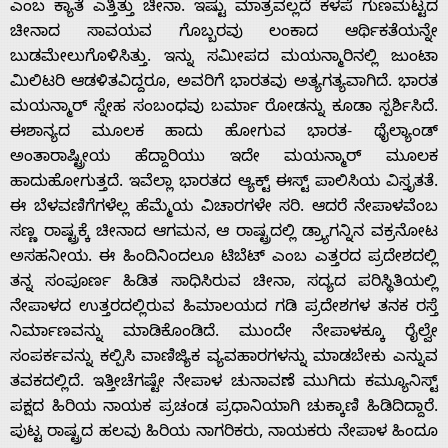
ಎಂಬ ಕ್ಯಾತೆ ಎತ್ತಿತ್ತು ಚೀನಾ. ಇಷ್ಟು ಮಾತ್ರವಲ್ಲದೆ ಕಳಪೆ ಗುಣಮಟ್ಟದ
ಚೀನಾದ ಸಾವಯವ ಗೊಬ್ಬರವು ಲಂಕಾದ ಆರ್ಥಿಕತೆಯನ್ನೇ
ಬುಡಮೇಲುಗೊಳಿಸಿತ್ತು. ಇನ್ನು ಸಮೀಪದ ಮಯನ್ಮಾರಿನಲ್ಲಿ ಜುಂಟಾ
ಮಿಲಿಟರಿ ಆಡಳಿತವಿದ್ದರೂ, ಅವರಿಗೆ ಭಾರತವು ಅತ್ಯಗತ್ಯವಾಗಿದೆ. ಭಾರತ
ಮಯನ್ಮಾರ್ ಸ್ನೇಹ ಸಂಬಂಧವು ಬರ್ಮಾ ರೋಡನ್ನು ಕೂಡಾ ಸ್ಪರ್ಶಿಸಿದೆ.
ಈಶಾನ್ಯದ ಮೂಲಕ ಹಾದು ಹೋಗುವ ಭಾರತ- ಥೈಲ್ಯಾಂಡ್
ಅಂತಾರಾಷ್ಟ್ರೀಯ ಹೆದ್ದಾರಿಯು ಇದೇ ಮಯನ್ಮಾರ್ ಮೂಲಕ
ಹಾದುಹೋಗುತ್ತದೆ. ಇವೆಲ್ಲಾ ಭಾರತದ ಆ್ಯಕ್ಟ್ ಈಸ್ಟ್ ಪಾಲಿಸಿಯ ವಿಸ್ತೃತತೆ.
ಈ ಬೆಳವಣಿಗೆಗಳೆಲ್ಲ ಹೆಮ್ಮೆಯ ವಿಚಾರಗಳೇ ಸರಿ. ಆದರೆ ನೇಪಾಳವೆಂಬ
ಸಣ್ಣ ರಾಷ್ಟ್ರಕ್ಕೆ ಚೀನಾದ ಆಗಮನ, ಆ ರಾಷ್ಟ್ರದಲ್ಲಿ ಡ್ರ್ಯಾಗನ್ನಿನ ವಕ್ರನೋಟ
ಅಸಹನೀಯ. ಈ ಹಿಂದಿನಿಂದಲೂ ಟಿಬೆಟ್ ಎಂಬ ಎತ್ತರದ ಪ್ರದೇಶದಲ್ಲಿ
ತನ್ನ ಸಂಪೂರ್ಣ ಹಿಡಿತ ಸಾಧಿಸಿರುವ ಚೀನಾ, ಸದ್ಯದ ಪರಿಸ್ಥಿತಿಯಲ್ಲಿ
ನೇಪಾಳದ ಉತ್ತರದಲ್ಲಿರುವ ಹಿಮಾಲಯದ ಗಡಿ ಪ್ರದೇಶಗಳ ತನಕ ರಸ್ತೆ
ನಿರ್ಮಾಣವನ್ನು ಮಾಡಿಕೊಂಡಿದೆ. ಮುಂದೇ ನೇಪಾಳಕ್ಕೂ ರೈಲ್ವೇ
ಸಂಪರ್ಕವನ್ನು ಕಲ್ಪಿಸಿ ವಾಣಿಜ್ಯಿಕ ವ್ಯವಹಾರಗಳನ್ನು ಮಾಡಬೇಕು ಎನ್ನುವ
ತವಕದಲ್ಲಿದೆ. ಇತ್ತೀಚೆಗಷ್ಟೇ ನೇಪಾಳ ಚುನಾವಣೆ ಮುಗಿದು ಕಮ್ಯೂನಿಸ್ಟ್
Home
ಪಕ್ಷದ ಹಿರಿಯ ನಾಯಕ ಪ್ರಚಂಡ ಪ್ರಧಾನಿಯಾಗಿ ಚುಕ್ಕಾಣಿ ಹಿಡಿದಿದ್ದಾರೆ.
ಪುಟ್ಟ ರಾಷ್ಟ್ರದ ಹಲವು ಹಿರಿಯ ನಾಗರಿಕರು, ನಾಯಕರು ನೇಪಾಳ ಹಿಂದೂ