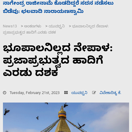
ಸಚಿವ ಸಂಪುಟ ವಿಸ್ತರಣೆ ಮಾಡಿದ್ದು ಹಣಬಲ ಮತ್ತು
‘
ಹೈಕಮಾಂಡ್ ರಾಜಕಾರಣಕ್ಕೆ: ವಿಜಯೇಂದ್ರ
ಮ
News13
ಅಂಕಣಗಳು
ಯುವಧ್ವನಿ
ಭೂಪಾಲನಿಲ್ಲದ ನೇಪಾಳ:
>
>
>
ಪ್ರಜಾಪ್ರಭುತ್ವದ ಹಾದಿಗೆ ಎರಡು ದಶಕ
ಭೂಪಾಲನಿಲ್ಲದ ನೇಪಾಳ:
ಪ್ರಜಾಪ್ರಭುತ್ವದ ಹಾದಿಗೆ
ಎರಡು ದಶಕ
Tuesday, February 21st, 2023
ಯುವಧ್ವನಿ
ವಿವೇಕಾದಿತ್ಯ ಕೆ.