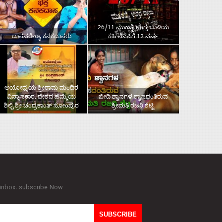
26/11 ಮುಂಬೈ ಉಗ್ರ ದಾಳಿಯ
ದಾಸವರೇಣ್ಯ ಕನಕದಾಸರು
ಕಹಿ ನೆನಪಿಗೆ 12 ವರ್ಷ
ಅಯೋಧ್ಯೆಯ ಶ್ರೀರಾಮ ಮಂದಿರ
ವಿನ್ಯಾಸಕಾರ, ದೇಶದ ಹೆಮ್ಮೆಯ
ಬೀದಿ ಶ್ವಾನಗಳ ಶ್ವಾಸದಂತಿರುವ
ಶಿಲ್ಪಿ ಶ್ರೀ ಚಂದ್ರಕಾಂತ್‌ ಸೋಂಪುರ
ಶ್ರೀಮತಿ ರಜನಿ ಶೆಟ್ಟಿ
 inbox. subscribe Now