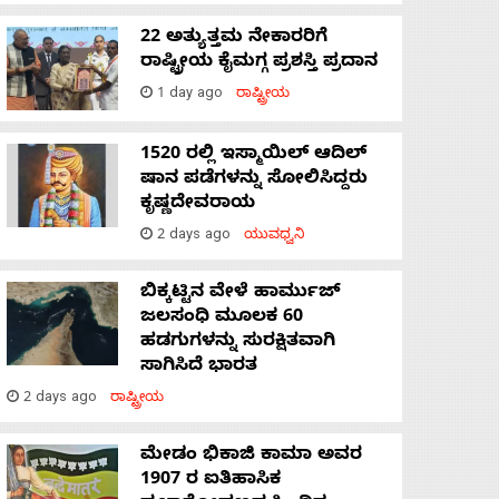
22 ಅತ್ಯುತ್ತಮ ನೇಕಾರರಿಗೆ
ರಾಷ್ಟ್ರೀಯ ಕೈಮಗ್ಗ ಪ್ರಶಸ್ತಿ ಪ್ರದಾನ
1 day ago
ರಾಷ್ಟ್ರೀಯ
1520 ರಲ್ಲಿ ಇಸ್ಮಾಯಿಲ್ ಆದಿಲ್
ಷಾನ ಪಡೆಗಳನ್ನು ಸೋಲಿಸಿದ್ದರು
ಕೃಷ್ಣದೇವರಾಯ
2 days ago
ಯುವಧ್ವನಿ
ಬಿಕ್ಕಟ್ಟಿನ ವೇಳೆ ಹಾರ್ಮುಜ್
ಜಲಸಂಧಿ ಮೂಲಕ 60
ಹಡಗುಗಳನ್ನು ಸುರಕ್ಷಿತವಾಗಿ
ಸಾಗಿಸಿದೆ ಭಾರತ
2 days ago
ರಾಷ್ಟ್ರೀಯ
ಮೇಡಂ ಭಿಕಾಜಿ ಕಾಮಾ ಅವರ
1907 ರ ಐತಿಹಾಸಿಕ