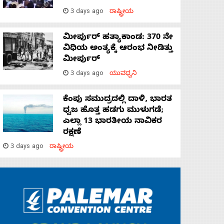
3 days ago
ರಾಷ್ಟ್ರೀಯ
ಮೀರ್ಪುರ್ ಹತ್ಯಾಕಾಂಡ: 370 ನೇ
ವಿಧಿಯ ಅಂತ್ಯಕ್ಕೆ ಆರಂಭ ನೀಡಿತ್ತು
ಮೀರ್ಪುರ್
3 days ago
ಯುವಧ್ವನಿ
ಕೆಂಪು ಸಮುದ್ರದಲ್ಲಿ ದಾಳಿ, ಭಾರತ
ಧ್ವಜ ಹೊತ್ತ ಹಡಗು ಮುಳುಗಡೆ;
ಎಲ್ಲಾ 13 ಭಾರತೀಯ ನಾವಿಕರ
ರಕ್ಷಣೆ
3 days ago
ರಾಷ್ಟ್ರೀಯ