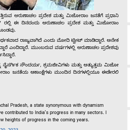
ತ್ತಿರುವ ಅರುಣಾಚಲ ಪ್ರದೇಶ ಮತ್ತು ಮಿಜೋರಾಂ ಜನತೆಗೆ ಪ್ರಧಾನಿ
7 ರಲ್ಲಿ ಈ ದಿನದಂದು ಅರುಣಾಚಲ ಪ್ರದೇಶ ಮತ್ತು ಮಿಜೋರಾಂ
ುಕೊಂಡವು.
ರ್ಥಕವಾದ ರಾಜ್ಯವಾಗಿದೆ ಎಂದು ಮೋದಿ ಟ್ವೀಟ್ ಮಾಡಿದ್ದಾರೆ. ಅನೇಕ
ೀಡಿದ್ದಾರೆ ಎಂದಿದ್ದಾರೆ. ಮುಂಬರುವ ವರ್ಷಗಳಲ್ಲಿ ಅರುಣಾಚಲ ಪ್ರದೇಶವು
ಿದ್ದಾರೆ.
 ನೈಸರ್ಗಿಕ ಸೌಂದರ್ಯ, ಶ್ರಮಜೀವಿಗಳು ಮತ್ತು ಅತ್ಯುತ್ತಮ ಮಿಜೋ
ಜೋರಾಂ ಜನತೆಯ ಆಕಾಂಕ್ಷೆಗಳು ಮುಂದಿನ ದಿನಗಳಲ್ಲಿಯೂ ಈಡೇರಲಿ
achal Pradesh, a state synonymous with dynamism
e contributed to India’s progress in many sectors. I
ew heights of progress in the coming years.