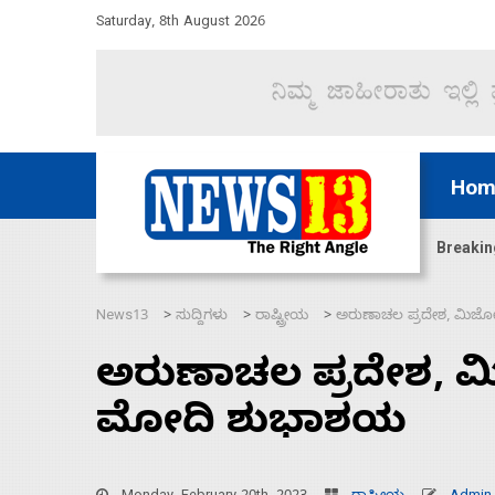
Saturday, 8th August 2026
Hom
ಜಲಸಂಧಿ ಮೂಲಕ 60 ಹಡಗುಗಳನ್ನು ಸುರಕ್ಷಿತವಾಗಿ ಸಾಗಿಸಿದೆ ಭ
Breakin
News13
ಸುದ್ದಿಗಳು
ರಾಷ್ಟ್ರೀಯ
ಅರುಣಾಚಲ ಪ್ರದೇಶ, ಮಿಜೋ
>
>
>
ಅರುಣಾಚಲ ಪ್ರದೇಶ, ಮ
ಮೋದಿ ಶುಭಾಶಯ