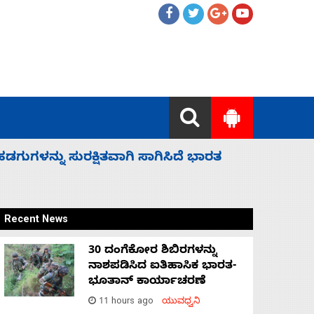
 ಬಿಡೆವು: ಛಲವಾದಿ ನಾರಾಯಣಸ್ವಾಮಿ
ಸಚಿವ ಸಂಪು
Recent News
30 ದಂಗೆಕೋರ ಶಿಬಿರಗಳನ್ನು
ನಾಶಪಡಿಸಿದ ಐತಿಹಾಸಿಕ ಭಾರತ-
ಭೂತಾನ್ ಕಾರ್ಯಾಚರಣೆ
11 hours ago
ಯುವಧ್ವನಿ