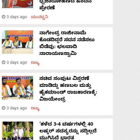
ಧ್ವಜಾರೋಹಣದ ಹಿಂದಿನ
ಪ್ರೇರಣೆ
3 days ago
ಯುವಧ್ವನಿ
ನಾಗೇಂದ್ರ ರಾಜೀನಾಮೆ
ಕೊಡದಿದ್ದರೆ ಸದನ ನಡೆಸಲು
ಬಿಡೆವು: ಛಲವಾದಿ
ನಾರಾಯಣಸ್ವಾಮಿ
3 days ago
ರಾಜ್ಯ
ಸಚಿವ ಸಂಪುಟ ವಿಸ್ತರಣೆ
ಮಾಡಿದ್ದು ಹಣಬಲ ಮತ್ತು
ಹೈಕಮಾಂಡ್ ರಾಜಕಾರಣಕ್ಕೆ:
ವಿಜಯೇಂದ್ರ
3 days ago
ರಾಜ್ಯ
‘ಕಳೆದ 3-4 ವರ್ಷಗಳಲ್ಲಿ 40
ಲಷ್ಕರ್ ಸದಸ್ಯರನ್ನು ಸದ್ದಿಲ್ಲದೆ
ಮುಗಿಸಿದೆ ಭಾರತ