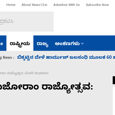
Home
About News13.in
Advertise With Us
Subscribe Now
e
ರಾಷ್ಟ್ರೀಯ
ರಾಜ್ಯ
ಅಂಕಣಗಳು
ಾರತ
ನಾಗೇಂದ್ರ ರಾಜೀನಾಮೆ ಕೊಡದಿದ್ದರೆ ಸದನ ನಡೆಸಲು
g News :
ರಾಂ ರಾಜ್ಯೋತ್ಸವ: ಮೋದಿ ಶುಭಾಶಯ
ಿಜೋರಾಂ ರಾಜ್ಯೋತ್ಸವ: