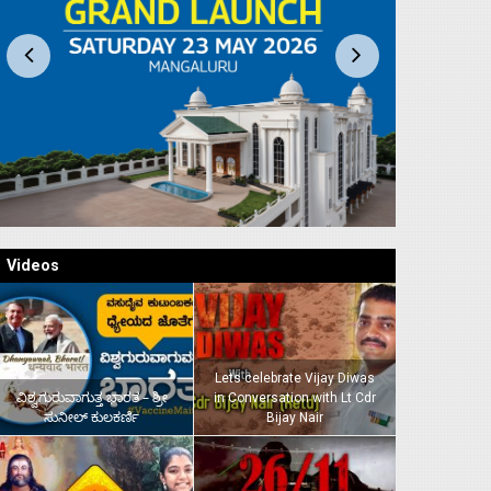
Videos
Lets celebrate Vijay Diwas
ವಿಶ್ವಗುರುವಾಗುತ್ತ ಭಾರತ – ಶ್ರೀ
in Conversation with Lt Cdr
ಸುನೀಲ್‌ ಕುಲಕರ್ಣಿ
Bijay Nair