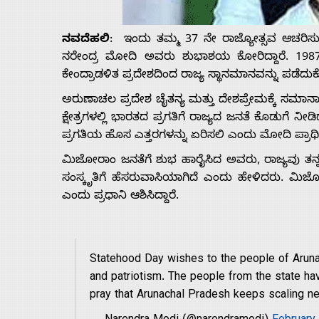
Us
ನವದೆಹಲಿ
: ಇಂದು ತಮ್ಮ 37 ನೇ ರಾಜ್ಯೋತ್ಸವ ಆಚರಿಸು
Advertise
ನರೇಂದ್ರ ಮೋದಿ ಅವರು ಶುಭಾಶಯ ಕೋರಿದ್ದಾರೆ. 198
ಕೇಂದ್ರಾಡಳಿತ ಪ್ರದೇಶದಿಂದ ರಾಜ್ಯ ಸ್ಥಾನಮಾನವನ್ನು ಪಡೆದ
With
ಅರುಣಾಚಲ ಪ್ರದೇಶ ಚೈತನ್ಯ ಮತ್ತು ದೇಶಪ್ರೇಮಕ್ಕೆ ಸಮಾನಾ
ಕ್ಷೇತ್ರಗಳಲ್ಲಿ ಭಾರತದ ಪ್ರಗತಿಗೆ ರಾಜ್ಯದ ಜನತೆ ಕೊಡುಗೆ ನ
s
ಪ್ರಗತಿಯ ಹೊಸ ಎತ್ತರಗಳನ್ನು ಏರಿಸಲಿ ಎಂದು ಮೋದಿ ಪ್ರಾರ್ಥಿಸ
ಮಿಜೋರಾಂ ಜನತೆಗೆ ಶುಭ ಹಾರೈಸಿದ ಅವರು, ರಾಜ್ಯವು ತನ್ನ
ಸಂಸ್ಕೃತಿಗೆ ಹೆಸರುವಾಸಿಯಾಗಿದೆ ಎಂದು ಹೇಳಿದರು. ಮಿ
Contact
ಎಂದು ಪ್ರಧಾನಿ ಆಶಿಸಿದ್ದಾರೆ.
Us
Statehood Day wishes to the people of Arun
and patriotism. The people from the state hav
pray that Arunachal Pradesh keeps scaling n