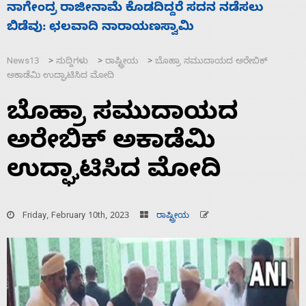
ಸಚಿವ ಸಂಪುಟ ವಿಸ್ತರಣೆ ಮಾಡಿದ್ದು ಹಣಬಲ ಮತ್ತು
ಹೈಕಮಾಂಡ್ ರಾಜಕಾರಣಕ್ಕೆ: ವಿಜಯೇಂದ್ರ
News13
ಸುದ್ದಿಗಳು
ರಾಷ್ಟ್ರೀಯ
ಬೊಹ್ರಾ ಸಮುದಾಯದ ಅರೇಬಿಕ್
>
>
>
ಅಕಾಡೆಮಿ ಉದ್ಘಾಟಿಸಿದ ಮೋದಿ
ಬೊಹ್ರಾ ಸಮುದಾಯದ
ಅರೇಬಿಕ್ ಅಕಾಡೆಮಿ
ಉದ್ಘಾಟಿಸಿದ ಮೋದಿ
Friday, February 10th, 2023
ರಾಷ್ಟ್ರೀಯ