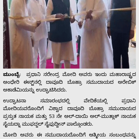
ಮುಂಬೈ
: ಪ್ರಧಾನಿ ನರೇಂದ್ರ ಮೋದಿ ಅವರು ಇಂದು ಮಹಾರಾಷ್ಟ್ರದ
ಅಂಧೇರಿ ಈಸ್ಟ್‌ನಲ್ಲಿ ದಾವೂದಿ ಬೊಹ್ರಾ ಸಮುದಾಯದ ಅರೇಬಿಕ್
ಅಕಾಡೆಮಿಯನ್ನು ಉದ್ಘಾಟಿಸಿದರು.
ಉದ್ಘಾಟನಾ ಸಮಾರಂಭದಲ್ಲಿ ವೇದಿಕೆಯಲ್ಲಿ ಪ್ರಧಾನಿ
ಮೋದಿಯವರೊಂದಿಗೆ ವಿಶ್ವಾದ ದಾವೂದಿ ಬೊಹ್ರಾ ಸಮುದಾಯದ
ಪ್ರಸ್ತುತ ನಾಯಕ ಮತ್ತು 53 ನೇ ಅಲ್-ದಾಯಿ ಅಲ್-ಮುತ್ಲಾಕ್ ನಾಯಕ
ಸೈಯದ್ನಾ ಮುಫದ್ದಲ್ ಸೈಫುದ್ದೀನ್ ಪಾಲ್ಗೊಂಡರು.
ಮೋದಿ ಅವರು ಈ ಸಮುದಾಯದೊಂದಿಗೆ ಆತ್ಮೀಯ ಸಂಬಂಧವನ್ನು