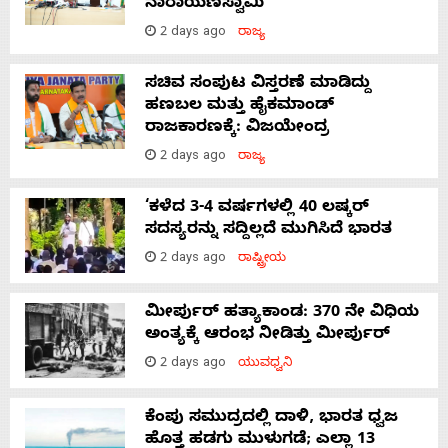
ನಾರಾಯಣಸ್ವಾಮಿ
2 days ago
ರಾಜ್ಯ
ಸಚಿವ ಸಂಪುಟ ವಿಸ್ತರಣೆ ಮಾಡಿದ್ದು
ಹಣಬಲ ಮತ್ತು ಹೈಕಮಾಂಡ್
ರಾಜಕಾರಣಕ್ಕೆ: ವಿಜಯೇಂದ್ರ
2 days ago
ರಾಜ್ಯ
‘ಕಳೆದ 3-4 ವರ್ಷಗಳಲ್ಲಿ 40 ಲಷ್ಕರ್
ಸದಸ್ಯರನ್ನು ಸದ್ದಿಲ್ಲದೆ ಮುಗಿಸಿದೆ ಭಾರತ
2 days ago
ರಾಷ್ಟ್ರೀಯ
ಮೀರ್ಪುರ್ ಹತ್ಯಾಕಾಂಡ: 370 ನೇ ವಿಧಿಯ
ಅಂತ್ಯಕ್ಕೆ ಆರಂಭ ನೀಡಿತ್ತು ಮೀರ್ಪುರ್
2 days ago
ಯುವಧ್ವನಿ
ಕೆಂಪು ಸಮುದ್ರದಲ್ಲಿ ದಾಳಿ, ಭಾರತ ಧ್ವಜ
ಹೊತ್ತ ಹಡಗು ಮುಳುಗಡೆ; ಎಲ್ಲಾ 13