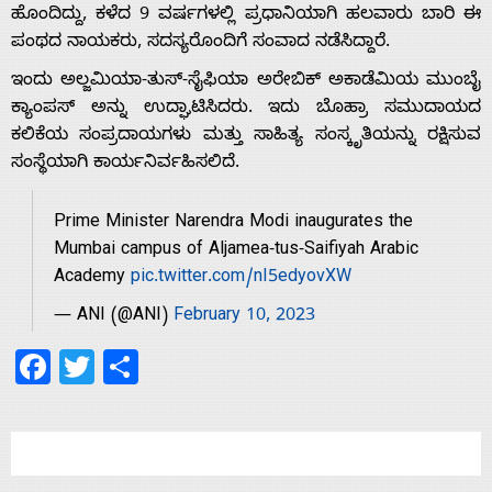
Home
ಹೊಂದಿದ್ದು, ಕಳೆದ 9 ವರ್ಷಗಳಲ್ಲಿ ಪ್ರಧಾನಿಯಾಗಿ ಹಲವಾರು ಬಾರಿ ಈ
ಪಂಥದ ನಾಯಕರು, ಸದಸ್ಯರೊಂದಿಗೆ ಸಂವಾದ ನಡೆಸಿದ್ದಾರೆ.
ಇಂದು ಅಲ್ಜಮಿಯಾ-ತುಸ್-ಸೈಫಿಯಾ ಅರೇಬಿಕ್ ಅಕಾಡೆಮಿಯ ಮುಂಬೈ
About
ಕ್ಯಾಂಪಸ್ ಅನ್ನು ಉದ್ಘಾಟಿಸಿದರು. ಇದು ಬೊಹ್ರಾ ಸಮುದಾಯದ
ಕಲಿಕೆಯ ಸಂಪ್ರದಾಯಗಳು ಮತ್ತು ಸಾಹಿತ್ಯ ಸಂಸ್ಕೃತಿಯನ್ನು ರಕ್ಷಿಸುವ
Us
ಸಂಸ್ಥೆಯಾಗಿ ಕಾರ್ಯನಿರ್ವಹಿಸಲಿದೆ.
Prime Minister Narendra Modi inaugurates the
Advertise
Mumbai campus of Aljamea-tus-Saifiyah Arabic
Academy
pic.twitter.com/nI5edyovXW
With
— ANI (@ANI)
February 10, 2023
Facebook
Twitter
Share
s
Contact