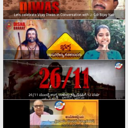
Lets celebrate Vijay Diwas in Conversation with Lt Cdr Bijay Nair
ದಾಸವರೇಣ್ಯ ಕನಕದಾಸರು
26/11 ಮುಂಬೈ ಉಗ್ರ ದಾಳಿಯ ಕಹಿ ನೆನಪಿಗೆ 12 ವರ್ಷ