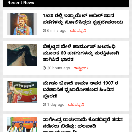
Recent News
1520 ರಲ್ಲಿ ಇಸ್ಮಾಯಿಲ್ ಆದಿಲ್ ಷಾನ
ಪಡೆಗಳನ್ನು ಸೋಲಿಸಿದ್ದರು ಕೃಷ್ಣದೇವರಾಯ
6 mins ago
ಯುವಧ್ವನಿ
ಬಿಕ್ಕಟ್ಟಿನ ವೇಳೆ ಹಾರ್ಮುಜ್ ಜಲಸಂಧಿ
ಮೂಲಕ 60 ಹಡಗುಗಳನ್ನು ಸುರಕ್ಷಿತವಾಗಿ
ಸಾಗಿಸಿದೆ ಭಾರತ
20 hours ago
ರಾಷ್ಟ್ರೀಯ
ಮೇಡಂ ಭಿಕಾಜಿ ಕಾಮಾ ಅವರ 1907 ರ
ಐತಿಹಾಸಿಕ ಧ್ವಜಾರೋಹಣದ ಹಿಂದಿನ
ಪ್ರೇರಣೆ
1 day ago
ಯುವಧ್ವನಿ
ನಾಗೇಂದ್ರ ರಾಜೀನಾಮೆ ಕೊಡದಿದ್ದರೆ ಸದನ
ನಡೆಸಲು ಬಿಡೆವು: ಛಲವಾದಿ