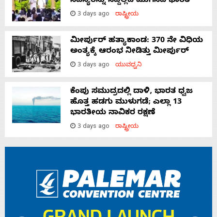
ಸದಸ್ಯರನ್ನು ಸದ್ದಿಲ್ಲದೆ ಮುಗಿಸಿದೆ ಭಾರತ
3 days ago
ರಾಷ್ಟ್ರೀಯ
ಮೀರ್ಪುರ್ ಹತ್ಯಾಕಾಂಡ: 370 ನೇ ವಿಧಿಯ
ಅಂತ್ಯಕ್ಕೆ ಆರಂಭ ನೀಡಿತ್ತು ಮೀರ್ಪುರ್
3 days ago
ಯುವಧ್ವನಿ
ಕೆಂಪು ಸಮುದ್ರದಲ್ಲಿ ದಾಳಿ, ಭಾರತ ಧ್ವಜ
ಹೊತ್ತ ಹಡಗು ಮುಳುಗಡೆ; ಎಲ್ಲಾ 13
ಭಾರತೀಯ ನಾವಿಕರ ರಕ್ಷಣೆ
3 days ago
ರಾಷ್ಟ್ರೀಯ