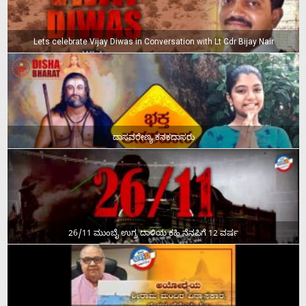
Lets celebrate Vijay Diwas in Conversation with Lt Cdr Bijay Nair
ದಾಸವರೇಣ್ಯ ಕನಕದಾಸರು
26/11 ಮುಂಬೈ ಉಗ್ರ ದಾಳಿಯ ಕಹಿ ನೆನಪಿಗೆ 12 ವರ್ಷ