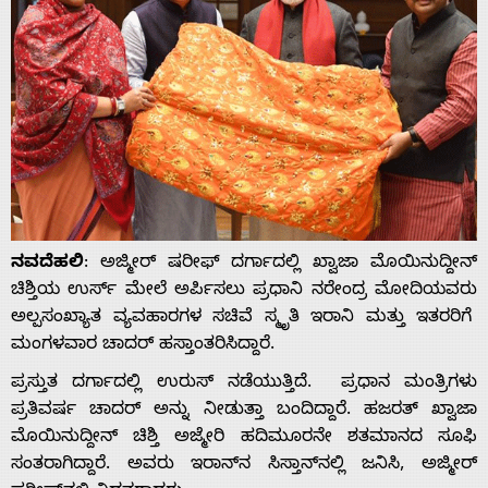
ನವದೆಹಲಿ
: ಅಜ್ಮೀರ್ ಷರೀಫ್ ದರ್ಗಾದಲ್ಲಿ ಖ್ವಾಜಾ ಮೊಯಿನುದ್ದೀನ್
ಚಿಶ್ತಿಯ ಉರ್ಸ್ ಮೇಲೆ ಅರ್ಪಿಸಲು ಪ್ರಧಾನಿ ನರೇಂದ್ರ ಮೋದಿಯವರು
ಅಲ್ಪಸಂಖ್ಯಾತ ವ್ಯವಹಾರಗಳ ಸಚಿವೆ ಸ್ಮೃತಿ ಇರಾನಿ ಮತ್ತು ಇತರರಿಗೆ
ಮಂಗಳವಾರ ಚಾದರ್ ಹಸ್ತಾಂತರಿಸಿದ್ದಾರೆ.
ಪ್ರಸ್ತುತ ದರ್ಗಾದಲ್ಲಿ ಉರುಸ್‌ ನಡೆಯುತ್ತಿದೆ. ಪ್ರಧಾನ ಮಂತ್ರಿಗಳು
ಪ್ರತಿವರ್ಷ ಚಾದರ್ ಅನ್ನು ನೀಡುತ್ತಾ ಬಂದಿದ್ದಾರೆ. ಹಜರತ್ ಖ್ವಾಜಾ
ಮೊಯಿನುದ್ದೀನ್ ಚಿಶ್ತಿ ಅಜ್ಮೇರಿ ಹದಿಮೂರನೇ ಶತಮಾನದ ಸೂಫಿ
ಸಂತರಾಗಿದ್ದಾರೆ. ಅವರು ಇರಾನ್‌ನ ಸಿಸ್ತಾನ್‌ನಲ್ಲಿ ಜನಿಸಿ, ಅಜ್ಮೀರ್