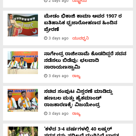
2 days ago
ರಾಷ್ಟ್ರೀಯ
ಮೇಡಂ ಭಿಕಾಜಿ ಕಾಮಾ ಅವರ 1907 ರ
ಐತಿಹಾಸಿಕ ಧ್ವಜಾರೋಹಣದ ಹಿಂದಿನ
ಪ್ರೇರಣೆ
3 days ago
ಯುವಧ್ವನಿ
ನಾಗೇಂದ್ರ ರಾಜೀನಾಮೆ ಕೊಡದಿದ್ದರೆ ಸದನ
ನಡೆಸಲು ಬಿಡೆವು: ಛಲವಾದಿ
ನಾರಾಯಣಸ್ವಾಮಿ
3 days ago
ರಾಜ್ಯ
ಸಚಿವ ಸಂಪುಟ ವಿಸ್ತರಣೆ ಮಾಡಿದ್ದು
ಹಣಬಲ ಮತ್ತು ಹೈಕಮಾಂಡ್
ರಾಜಕಾರಣಕ್ಕೆ: ವಿಜಯೇಂದ್ರ
3 days ago
ರಾಜ್ಯ
‘ಕಳೆದ 3-4 ವರ್ಷಗಳಲ್ಲಿ 40 ಲಷ್ಕರ್