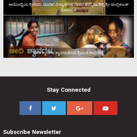
ಅಯೋಧ್ಯೆಯ ಶ್ರೀರಾಮ ಮಂದಿರ ವಿನ್ಯಾಸಕಾರ, ದೇಶದ ಹೆಮ್ಮೆಯ ಶಿಲ್ಪಿ ಶ್ರೀ ಚಂದ್ರಕಾಂತ್‌
ಸೋಂಪುರ
ಬೀದಿ ಶ್ವಾನಗಳ ಶ್ವಾಸದಂತಿರುವ ಶ್ರೀಮತಿ ರಜನಿ ಶೆಟ್ಟಿ
Stay Connected
Subscribe Newsletter