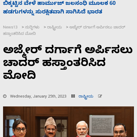
ನಾಗೇಂದ್ರ ರಾಜೀನಾಮೆ ಕೊಡದಿದ್ದರೆ ಸದನ ನಡೆಸಲು
ಸ
ಬಿಡೆವು: ಛಲವಾದಿ ನಾರಾಯಣಸ್ವಾಮಿ
ಹ
News13
ಸುದ್ದಿಗಳು
ರಾಷ್ಟ್ರೀಯ
ಅಜ್ಮೇರ್‌ ದರ್ಗಾಗೆ ಅರ್ಪಿಸಲು ಚಾದರ್‌
>
>
>
ಹಸ್ತಾಂತರಿಸಿದ ಮೋದಿ
ಅಜ್ಮೇರ್‌ ದರ್ಗಾಗೆ ಅರ್ಪಿಸಲು
ಚಾದರ್‌ ಹಸ್ತಾಂತರಿಸಿದ
ಮೋದಿ
Wednesday, January 25th, 2023
ರಾಷ್ಟ್ರೀಯ