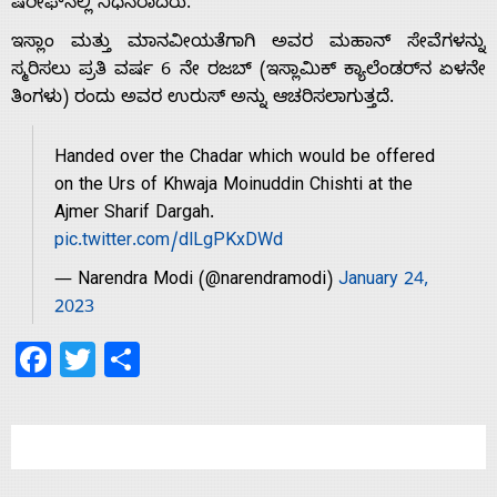
ಷರೀಫ್‌ನಲ್ಲಿ ನಿಧನರಾದರು.
Home
ಇಸ್ಲಾಂ ಮತ್ತು ಮಾನವೀಯತೆಗಾಗಿ ಅವರ ಮಹಾನ್ ಸೇವೆಗಳನ್ನು
ಸ್ಮರಿಸಲು ಪ್ರತಿ ವರ್ಷ 6 ನೇ ರಜಬ್ (ಇಸ್ಲಾಮಿಕ್ ಕ್ಯಾಲೆಂಡರ್‌ನ ಏಳನೇ
About
ತಿಂಗಳು) ರಂದು ಅವರ ಉರುಸ್ ಅನ್ನು ಆಚರಿಸಲಾಗುತ್ತದೆ.
Us
Handed over the Chadar which would be offered
on the Urs of Khwaja Moinuddin Chishti at the
Ajmer Sharif Dargah.
Advertise
pic.twitter.com/dlLgPKxDWd
— Narendra Modi (@narendramodi)
January 24,
With
2023
Facebook
Twitter
Share
s
Contact