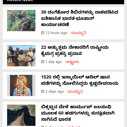
Recent News
30 ದಂಗೆಕೋರ ಶಿಬಿರಗಳನ್ನು ನಾಶಪಡಿಸಿದ
ಐತಿಹಾಸಿಕ ಭಾರತ-ಭೂತಾನ್
ಕಾರ್ಯಾಚರಣೆ
12 hours ago
ಯುವಧ್ವನಿ
22 ಅತ್ಯುತ್ತಮ ನೇಕಾರರಿಗೆ ರಾಷ್ಟ್ರೀಯ
ಕೈಮಗ್ಗ ಪ್ರಶಸ್ತಿ ಪ್ರದಾನ
1 day ago
ರಾಷ್ಟ್ರೀಯ
1520 ರಲ್ಲಿ ಇಸ್ಮಾಯಿಲ್ ಆದಿಲ್ ಷಾನ
ಪಡೆಗಳನ್ನು ಸೋಲಿಸಿದ್ದರು ಕೃಷ್ಣದೇವರಾಯ
2 days ago
ಯುವಧ್ವನಿ
ಬಿಕ್ಕಟ್ಟಿನ ವೇಳೆ ಹಾರ್ಮುಜ್ ಜಲಸಂಧಿ
ಮೂಲಕ 60 ಹಡಗುಗಳನ್ನು ಸುರಕ್ಷಿತವಾಗಿ
ಸಾಗಿಸಿದೆ ಭಾರತ